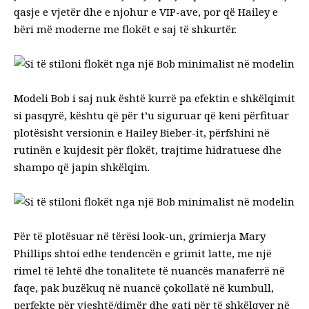
qasje e vjetër dhe e njohur e VIP-ave, por që Hailey e
bëri më moderne me flokët e saj të shkurtër.
Modeli Bob i saj nuk është kurrë pa efektin e shkëlqimit
si pasqyrë, kështu që për t’u siguruar që keni përfituar
plotësisht versionin e Hailey Bieber-it, përfshini në
rutinën e kujdesit për flokët, trajtime hidratuese dhe
shampo që japin shkëlqim.
Për të plotësuar në tërësi look-un, grimierja Mary
Phillips shtoi edhe tendencën e grimit latte, me një
rimel të lehtë dhe tonalitete të nuancës manaferrë në
faqe, pak buzëkuq në nuancë çokollatë në kumbull,
perfekte për vjeshtë/dimër dhe gati për të shkëlqyer në