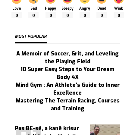
Love
Sad
Happy
Sleepy
Angry
Dead
Wink
0
0
0
0
0
0
0
MOST POPULAR
A Memoir of Soccer, Grit, and Leveling
the Playing Field
10 Super Easy Steps to Your Dream
Body 4X
Mind Gym : An Athlete's Guide to Inner
Excellence
Mastering The Terrain Racing, Courses
and Training
Pas BE-së, a kanë krisur