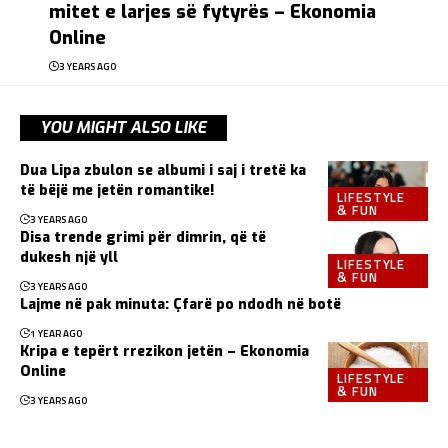
mitet e larjes së fytyrës – Ekonomia
Online
3 YEARS AGO
YOU MIGHT ALSO LIKE
Dua Lipa zbulon se albumi i saj i tretë ka
të bëjë me jetën romantike!
LIFESTYLE
& FUN
3 YEARS AGO
Disa trende grimi për dimrin, që të
dukesh një yll
LIFESTYLE
& FUN
3 YEARS AGO
Lajme në pak minuta: Çfarë po ndodh në botë
1 YEAR AGO
Kripa e tepërt rrezikon jetën – Ekonomia
Online
LIFESTYLE
& FUN
3 YEARS AGO