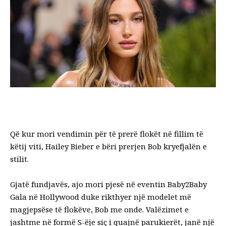
Që kur mori vendimin për të prerë flokët në fillim të
këtij viti, Hailey Bieber e bëri prerjen Bob kryefjalën e
stilit.
Gjatë fundjavës, ajo mori pjesë në eventin Baby2Baby
Gala në Hollywood duke rikthyer një modelet më
magjepsëse të flokëve, Bob me onde. Valëzimet e
jashtme në formë S-ëje siç i quajnë parukierët, janë një