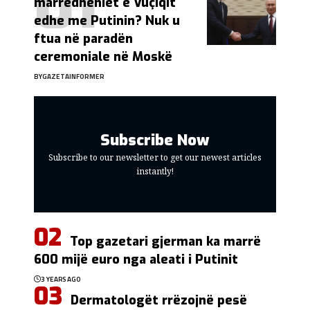
marrëdhëniet e Vuçiqit
edhe me Putinin? Nuk u
ftua në paradën
ceremoniale në Moskë
BY
GAZETAINFORMER
Subscribe Now
Subscribe to our newsletter to get our newest articles
instantly!
Top gazetari gjerman ka marrë
600 mijë euro nga aleati i Putinit
3 YEARS AGO
Dermatologët rrëzojnë pesë