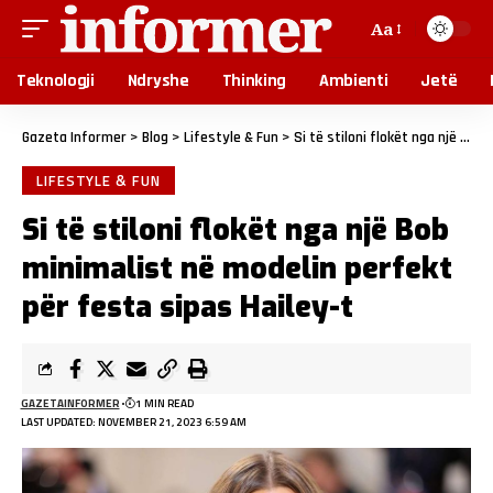
Aa
Teknologji
Ndryshe
Thinking
Ambienti
Jetë
Gazeta Informer
>
Blog
>
Lifestyle & Fun
>
Si të stiloni flokët nga një Bob minimalist në modelin perfekt për festa sipas Hailey-t
LIFESTYLE & FUN
Si të stiloni flokët nga një Bob
minimalist në modelin perfekt
për festa sipas Hailey-t
GAZETAINFORMER
1 MIN READ
LAST UPDATED: NOVEMBER 21, 2023 6:59 AM