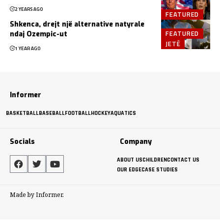
2 YEARS AGO
FEATURED
Shkenca, drejt një alternative natyrale
FEATURED
ndaj Ozempic-ut
JETË
1 YEAR AGO
Informer
BASKETBALL
BASEBALL
FOOTBALL
HOCKEY
AQUATICS
Socials
Company
ABOUT US
CHILDREN
CONTACT US
OUR EDGE
CASE STUDIES
Made by Informer.