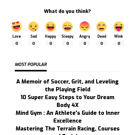
What do you think?
Love
Sad
Happy
Sleepy
Angry
Dead
Wink
0
0
0
0
0
0
0
MOST POPULAR
A Memoir of Soccer, Grit, and Leveling
the Playing Field
10 Super Easy Steps to Your Dream
Body 4X
Mind Gym : An Athlete's Guide to Inner
Excellence
Mastering The Terrain Racing, Courses