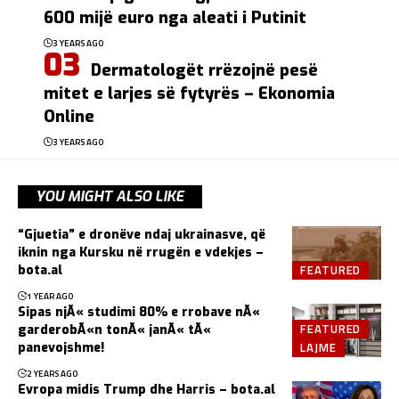
600 mijë euro nga aleati i Putinit
3 YEARS AGO
Dermatologët rrëzojnë pesë
mitet e larjes së fytyrës – Ekonomia
Online
3 YEARS AGO
YOU MIGHT ALSO LIKE
“Gjuetia” e dronëve ndaj ukrainasve, që
iknin nga Kursku në rrugën e vdekjes –
FEATURED
bota.al
1 YEAR AGO
Sipas njÃ« studimi 80% e rrobave nÃ«
FEATURED
garderobÃ«n tonÃ« janÃ« tÃ«
LAJME
panevojshme!
2 YEARS AGO
Evropa midis Trump dhe Harris – bota.al