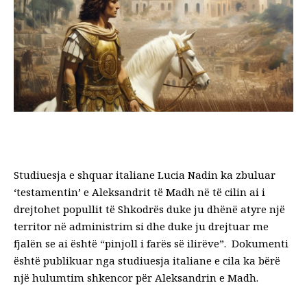
Studiuesja e shquar italiane Lucia Nadin ka zbuluar
‘testamentin’ e Aleksandrit të Madh në të cilin ai i
drejtohet popullit të Shkodrës duke ju dhënë atyre një
territor në administrim si dhe duke ju drejtuar me
fjalën se ai është “pinjoll i farës së ilirëve”. Dokumenti
është publikuar nga studiuesja italiane e cila ka bërë
një hulumtim shkencor për Aleksandrin e Madh.