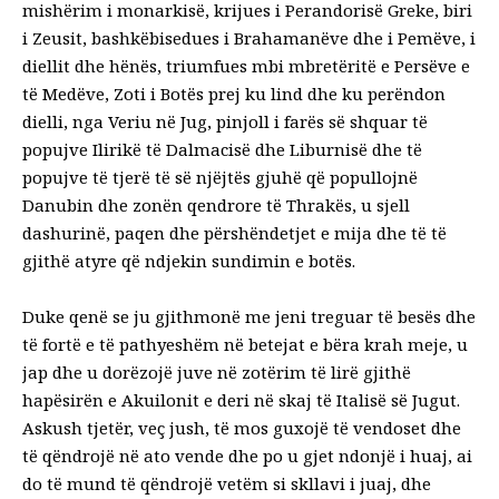
mishërim i monarkisë, krijues i Perandorisë Greke, biri
i Zeusit, bashkëbisedues i Brahamanëve dhe i Pemëve, i
diellit dhe hënës, triumfues mbi mbretëritë e Persëve e
të Medëve, Zoti i Botës prej ku lind dhe ku perëndon
dielli, nga Veriu në Jug, pinjoll i farës së shquar të
popujve Ilirikë të Dalmacisë dhe Liburnisë dhe të
popujve të tjerë të së njëjtës gjuhë që popullojnë
Danubin dhe zonën qendrore të Thrakës, u sjell
dashurinë, paqen dhe përshëndetjet e mija dhe të të
gjithë atyre që ndjekin sundimin e botës.
Duke qenë se ju gjithmonë me jeni treguar të besës dhe
të fortë e të pathyeshëm në betejat e bëra krah meje, u
jap dhe u dorëzojë juve në zotërim të lirë gjithë
hapësirën e Akuilonit e deri në skaj të Italisë së Jugut.
Askush tjetër, veç jush, të mos guxojë të vendoset dhe
të qëndrojë në ato vende dhe po u gjet ndonjë i huaj, ai
do të mund të qëndrojë vetëm si skllavi i juaj, dhe