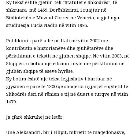
Ky tekst është gjetur tek “Statutet e Shkodrës”, të
shkruara më 1469. Dorëshkrimi, i ruajtur në
Bibliotekën e Muzeut Correr në Venecia, u gjet nga
studiuesja Lucia Nadin në vitin 1995.
Publikimi i parë u bë në Itali në vitin 2002 me
kontributin e historianëve dhe gjuhëtarëve dhe
përkthimin e tekstit në gjuhën shqipe. Në vitin 2003, në
Shqipëri u botua një edicion i dytë me përkthimin në
gjuhën shqipe të eseve hyrëse.
Ky botim është një tekst legjislativ i hartuar në
gjysmën e parë të 1300 që shoqëroi ngjarjet e qytetit të
Shkodrës deri në rënien e tij në duart e turqve në vitin
1479.
Ja çfarë shkruhej në letër:
Unë Aleksandri, bir i Filipit, mbretit të maqedonasve,