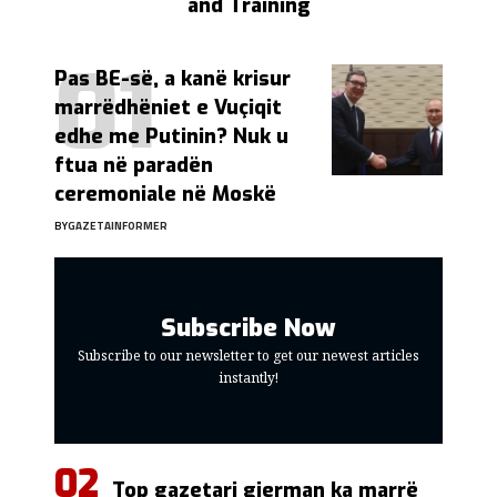
and Training
Pas BE-së, a kanë krisur
marrëdhëniet e Vuçiqit
edhe me Putinin? Nuk u
ftua në paradën
ceremoniale në Moskë
BY
GAZETAINFORMER
Subscribe Now
Subscribe to our newsletter to get our newest articles
instantly!
Top gazetari gjerman ka marrë