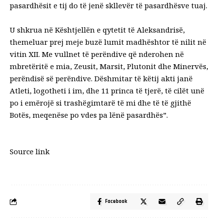
pasardhësit e tij do të jenë skllevër të pasardhësve tuaj.
U shkrua në Kështjellën e qytetit të Aleksandrisë,
themeluar prej meje buzë lumit madhështor të nilit në
vitin XII. Me vullnet të perëndive që nderohen në
mbretëritë e mia, Zeusit, Marsit, Plutonit dhe Minervës,
perëndisë së perëndive. Dëshmitar të këtij akti janë
Atleti, logotheti i im, dhe 11 princa të tjerë, të cilët unë
po i emërojë si trashëgimtarë të mi dhe të të gjithë
Botës, meqenëse po vdes pa lënë pasardhës”.
Source link
Facebook