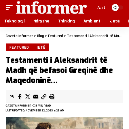
Aa
Teknologji
Ndryshe
Thinking
Ambienti
Jetë
Gazeta Informer
>
Blog
>
Featured
>
Testamenti i Aleksandrit të Madh që befasoi Greqinë dhe Maqedoninë…
FEATURED
JETË
Testamenti i Aleksandrit të
Madh që befasoi Greqinë dhe
Maqedoninë…
GAZETAINFORMER
3 MIN READ
LAST UPDATED: NOVEMBER 22, 2023 1:25 AM