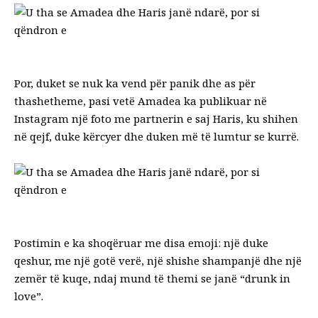
Por, duket se nuk ka vend për panik dhe as për
thashetheme, pasi vetë Amadea ka publikuar në
Instagram një foto me partnerin e saj Haris, ku shihen
në qejf, duke kërcyer dhe duken më të lumtur se kurrë.
Postimin e ka shoqëruar me disa emoji: një duke
qeshur, me një gotë verë, një shishe shampanjë dhe një
zemër të kuqe, ndaj mund të themi se janë “drunk in
love”.