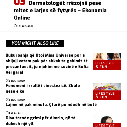
Dermatologët rrëzojnë pesë
mitet e larjes së fytyrës – Ekonomia
Online
3 YEARS AGO
YOU MIGHT ALSO LIKE
Bukuroshja që fitoi Miss Universe por e
shijoji vetëm pak për shkak të gabimit të
LIFESTYLE
& FUN
prezantuesit, ju njohim me sozinë e Sofia
Vergara!
3 YEARS AGO
Fenomeni i rrallë i sinestezisë: Zbulo
nëse e ke
LIFESTYLE
& FUN
3 YEARS AGO
Lajme në pak minuta: Çfarë po ndodh në botë
1 YEAR AGO
Disa trende grimi për dimrin, që të
dukesh një yll
LIFESTYLE