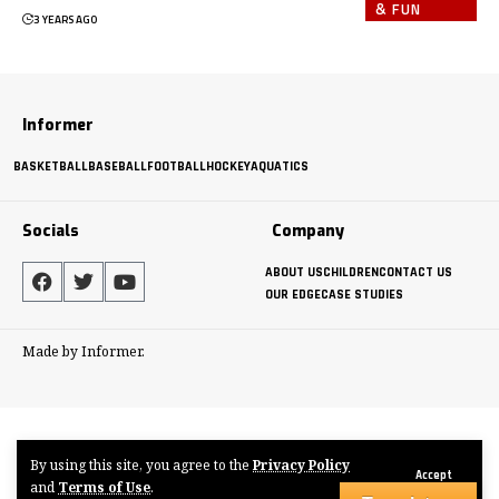
& FUN
3 YEARS AGO
Informer
BASKETBALL
BASEBALL
FOOTBALL
HOCKEY
AQUATICS
Socials
Company
ABOUT US
CHILDREN
CONTACT US
OUR EDGE
CASE STUDIES
Made by Informer.
By using this site, you agree to the
Privacy Policy
Accept
and
Terms of Use
.