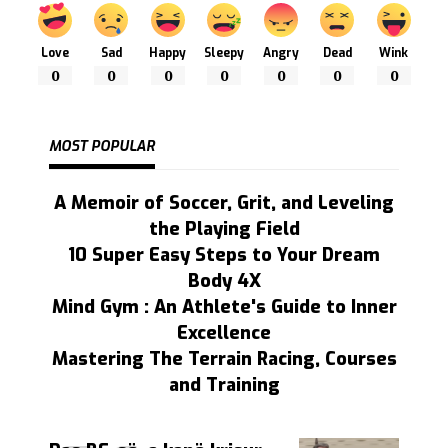
Love
Sad
Happy
Sleepy
Angry
Dead
Wink
0
0
0
0
0
0
0
MOST POPULAR
A Memoir of Soccer, Grit, and Leveling
the Playing Field
10 Super Easy Steps to Your Dream
Body 4X
Mind Gym : An Athlete's Guide to Inner
Excellence
Mastering The Terrain Racing, Courses
and Training