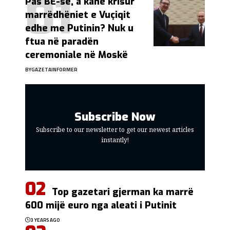
Pas BE-së, a kanë krisur
marrëdhëniet e Vuçiqit
edhe me Putinin? Nuk u
ftua në paradën
ceremoniale në Moskë
BY
GAZETAINFORMER
Subscribe Now
Subscribe to our newsletter to get our newest articles
instantly!
Top gazetari gjerman ka marrë
600 mijë euro nga aleati i Putinit
3 YEARS AGO