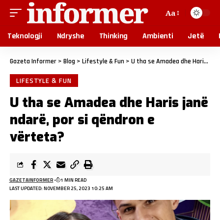
Aa
Teknologji
Ndryshe
Thinking
Ambienti
Jetë
Gazeta Informer
>
Blog
>
Lifestyle & Fun
>
U tha se Amadea dhe Haris janë ndarë, por si qëndron e vërteta?
LIFESTYLE & FUN
U tha se Amadea dhe Haris janë
ndarë, por si qëndron e
vërteta?
GAZETAINFORMER
1 MIN READ
LAST UPDATED: NOVEMBER 25, 2023 10:25 AM