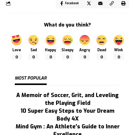
Facebook
What do you think?
Love
Sad
Happy
Sleepy
Angry
Dead
Wink
0
0
0
0
0
0
0
MOST POPULAR
A Memoir of Soccer, Grit, and Leveling
the Playing Field
10 Super Easy Steps to Your Dream
Body 4X
Mind Gym : An Athlete's Guide to Inner
Excellence