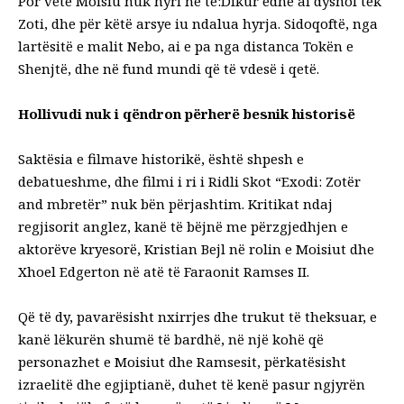
Por vetë Moisiu nuk hyri në të:Dikur edhe ai dyshoi tek
Zoti, dhe për këtë arsye iu ndalua hyrja. Sidoqoftë, nga
lartësitë e malit Nebo, ai e pa nga distanca Tokën e
Shenjtë, dhe në fund mundi që të vdesë i qetë.
Hollivudi nuk i qëndron përherë besnik historisë
Saktësia e filmave historikë, është shpesh e
debatueshme, dhe filmi i ri i Ridli Skot “Exodi: Zotër
and mbretër” nuk bën përjashtim. Kritikat ndaj
regjisorit anglez, kanë të bëjnë me përzgjedhjen e
aktorëve kryesorë, Kristian Bejl në rolin e Moisiut dhe
Xhoel Edgerton në atë të Faraonit Ramses II.
Që të dy, pavarësisht nxirrjes dhe trukut të theksuar, e
kanë lëkurën shumë të bardhë, në një kohë që
personazhet e Moisiut dhe Ramsesit, përkatësisht
izraelitë dhe egjiptianë, duhet të kenë pasur ngjyrën