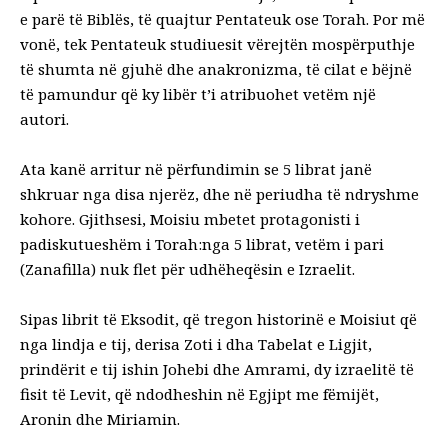
e parë të Biblës, të quajtur Pentateuk ose Torah. Por më
vonë, tek Pentateuk studiuesit vërejtën mospërputhje
të shumta në gjuhë dhe anakronizma, të cilat e bëjnë
të pamundur që ky libër t’i atribuohet vetëm një
autori.
Ata kanë arritur në përfundimin se 5 librat janë
shkruar nga disa njerëz, dhe në periudha të ndryshme
kohore. Gjithsesi, Moisiu mbetet protagonisti i
padiskutueshëm i Torah:nga 5 librat, vetëm i pari
(Zanafilla) nuk flet për udhëheqësin e Izraelit.
Sipas librit të Eksodit, që tregon historinë e Moisiut që
nga lindja e tij, derisa Zoti i dha Tabelat e Ligjit,
prindërit e tij ishin Johebi dhe Amrami, dy izraelitë të
fisit të Levit, që ndodheshin në Egjipt me fëmijët,
Aronin dhe Miriamin.