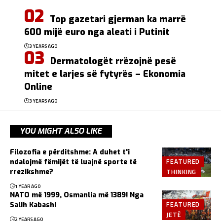
Top gazetari gjerman ka marrë
600 mijë euro nga aleati i Putinit
3 YEARS AGO
Dermatologët rrëzojnë pesë
mitet e larjes së fytyrës – Ekonomia
Online
3 YEARS AGO
YOU MIGHT ALSO LIKE
Filozofia e përditshme: A duhet t'i
FEATURED
ndalojmë fëmijët të luajnë sporte të
THINKING
rrezikshme?
1 YEAR AGO
NATO më 1999, Osmanlia më 1389! Nga
FEATURED
Salih Kabashi
JETË
2 YEARS AGO