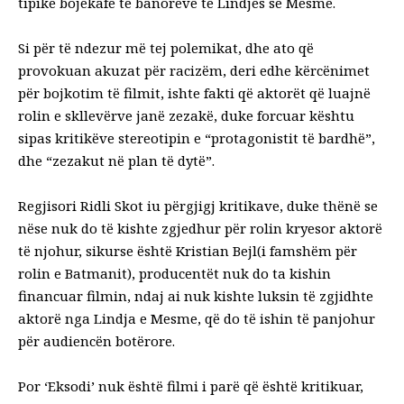
tipike bojëkafe të banorëve të Lindjes së Mesme.
Si për të ndezur më tej polemikat, dhe ato që
provokuan akuzat për racizëm, deri edhe kërcënimet
për bojkotim të filmit, ishte fakti që aktorët që luajnë
rolin e skllevërve janë zezakë, duke forcuar kështu
sipas kritikëve stereotipin e “protagonistit të bardhë”,
dhe “zezakut në plan të dytë”.
Regjisori Ridli Skot iu përgjigj kritikave, duke thënë se
nëse nuk do të kishte zgjedhur për rolin kryesor aktorë
të njohur, sikurse është Kristian Bejl(i famshëm për
rolin e Batmanit), producentët nuk do ta kishin
financuar filmin, ndaj ai nuk kishte luksin të zgjidhte
aktorë nga Lindja e Mesme, që do të ishin të panjohur
për audiencën botërore.
Por ‘Eksodi’ nuk është filmi i parë që është kritikuar,