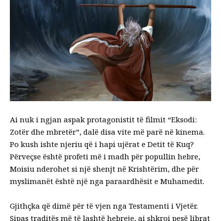
Ai nuk i ngjan aspak protagonistit të filmit “Eksodi:
Zotër dhe mbretër”, dalë disa vite më parë në kinema.
Po kush ishte njeriu që i hapi ujërat e Detit të Kuq?
Përveçse është profeti më i madh për popullin hebre,
Moisiu nderohet si një shenjt në Krishtërim, dhe për
myslimanët është një nga paraardhësit e Muhamedit.
Gjithçka që dimë për të vjen nga Testamenti i Vjetër.
Sipas traditës më të lashtë hebreje, ai shkroi pesë librat