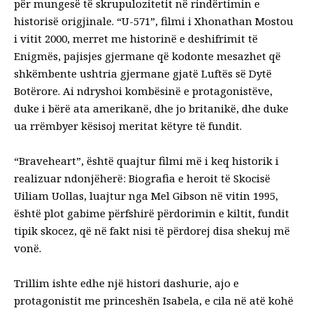
për mungesë të skrupulozitetit në rindërtimin e
historisë origjinale. “U-571”, filmi i Xhonathan Mostou
i vitit 2000, merret me historinë e deshifrimit të
Enigmës, pajisjes gjermane që kodonte mesazhet që
shkëmbente ushtria gjermane gjatë Luftës së Dytë
Botërore. Ai ndryshoi kombësinë e protagonistëve,
duke i bërë ata amerikanë, dhe jo britanikë, dhe duke
ua rrëmbyer kësisoj meritat këtyre të fundit.
“Braveheart”, është quajtur filmi më i keq historik i
realizuar ndonjëherë: Biografia e heroit të Skocisë
Uiliam Uollas, luajtur nga Mel Gibson në vitin 1995,
është plot gabime përfshirë përdorimin e kiltit, fundit
tipik skocez, që në fakt nisi të përdorej disa shekuj më
vonë.
Trillim ishte edhe një histori dashurie, ajo e
protagonistit me princeshën Isabela, e cila në atë kohë