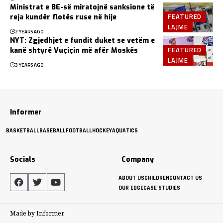
Ministrat e BE-së miratojnë sanksione të
FEATURED
reja kundër flotës ruse në hije
LAJME
2 YEARS AGO
NYT: Zgjedhjet e fundit duket se vetëm e
FEATURED
kanë shtyrë Vuçiçin më afër Moskës
LAJME
3 YEARS AGO
Informer
BASKETBALL
BASEBALL
FOOTBALL
HOCKEY
AQUATICS
Socials
Company
ABOUT US
CHILDREN
CONTACT US
OUR EDGE
CASE STUDIES
Made by Informer.