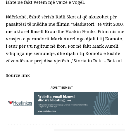
ishte në fakt vetëm një vajzë e vogël.
Ndërkohë, është sërish Ridli Skot ai që akuzohet për
pasaktësi të mëdha me filmin “Gladiatori” të vitit 2000,
me aktorët Rasëll Krou dhe Hoakin Feniks. Filmi nis me
vrasjen e perandorit Mark Aurel nga djali i tij Komoto,
i etur për t’u ngjitur në fron. Por në fakt Mark Aureli
vdiq nga një sëmundje, dhe djali i tij Komoto e kishte
zëvendësuar prej disa vjetësh. / Storia in Rete – Bota.al
Source link
- ADVERTISEMENT -