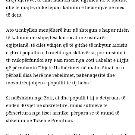
dhe të majtë, duke lejuar kalimin e hebrenjve në mes
të detit.
Ato u mbyllen menjëherë kur në shtegun e hapur nisën
të kalonin me shpejtësi karrocat me ushtarët
egjiptianë, të cilët vdiqën që të gjithë të mbytur. Moisiu
e çliroi popullin e Izraelit nga skllavëria, por misioni i
tij nuk përfundoi aty. Pasi mori nga Zoti Tabelat e Ligjit
që përmbanin Dhjetë Urdhërimet në malin Sinai, ai u
përball disa herë me rebelimet, pakënaqësitë dhe
mosmirënjohjen e popullit të tij hebre.
Si ndëshkim nga Zoti, ai dhe populli i tij u detyruan të
enden 40 vjet në shkretëtirë, midis sulmeve të
përsëritura nga fiset armike, përpara se të mund të
shkelnin në Tokën e Premtuar.