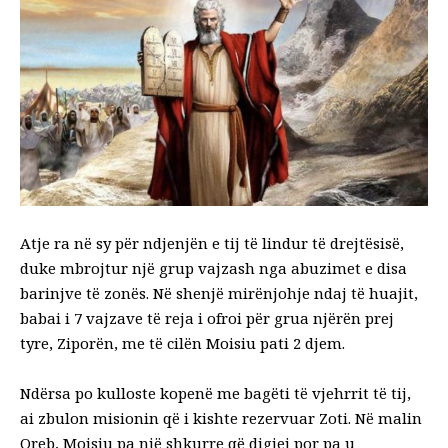
Atje ra në sy për ndjenjën e tij të lindur të drejtësisë,
duke mbrojtur një grup vajzash nga abuzimet e disa
barinjve të zonës. Në shenjë mirënjohje ndaj të huajit,
babai i 7 vajzave të reja i ofroi për grua njërën prej
tyre, Ziporën, me të cilën Moisiu pati 2 djem.
Ndërsa po kulloste kopenë me bagëti të vjehrrit të tij,
ai zbulon misionin që i kishte rezervuar Zoti. Në malin
Oreb, Moisiu pa një shkurre që digjej por pa u