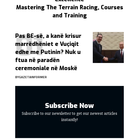
Mastering The Terrain Racing, Courses
and Training
Pas BE-së, a kanë krisur
marrëdhëniet e Vuçiqit
edhe me Putinin? Nuk u
ftua në paradën
ceremoniale në Moskë
BY
GAZETAINFORMER
Subscribe Now
Subscribe to our newsletter to get our newest articles
instantly!