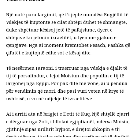
Një natë para largimit, që t‘i jepte mundësi Engjëllit të
Vdekjes të kuptonte se cilat shtëpi duhet të shmangte,
duke shpëtuar kësisoj jetë të pafajshme, dyert e
shtëpive ku jetonin izraelitët, u lyen me gjakun e
qengjave. Nga ai moment kremtohet Pesach, Pashka që
çifutët e kujtojnë edhe sot e kësaj dite.
Të nesërmen Faraoni, i tmerruar nga vdekja e djalit të
tij të porsalindur, e lejoi Moisiun dhe popullin e tij të
largohej nga Egjipi. Por pak ditë më vonë, ai u pendua
për vendimin që mori, dhe pasi vuri veten në krye të
ushtrisë, u vu në ndjekje të izraelitëve.
Ai i arriti ata në brigjet e Detit të Kuq. Një shtyllë zjarri
e dërguar nga Zoti, i bllokoi egjiptianët, ndërsa Moisiu,
gjithnjë sipas urdhrit hyjnor, e drejtoi shkopin e tij
drejt ujërave, të cilat ndahen dhe ngrihen në të djathtë