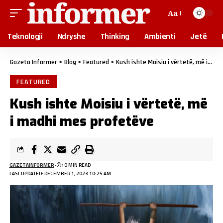
Aa
Teknologji
Ndryshe
Thinking
Ambienti
Jetë
Gazeta Informer
>
Blog
>
Featured
>
Kush ishte Moisiu i vërtetë, më i madhi mes profetëve
FEATURED
Kush ishte Moisiu i vërtetë, më
i madhi mes profetëve
GAZETAINFORMER
10 MIN READ
LAST UPDATED: DECEMBER 1, 2023 10:25 AM