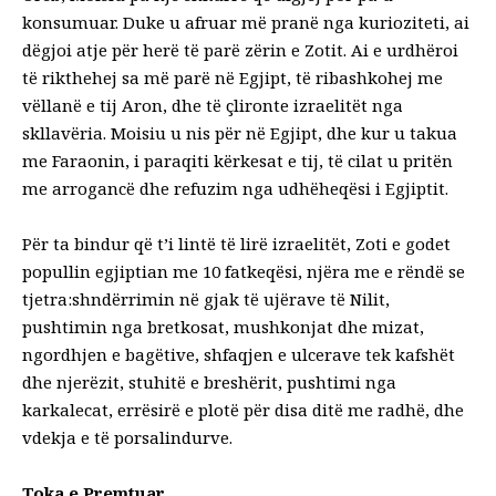
konsumuar. Duke u afruar më pranë nga kurioziteti, ai
dëgjoi atje për herë të parë zërin e Zotit. Ai e urdhëroi
të rikthehej sa më parë në Egjipt, të ribashkohej me
vëllanë e tij Aron, dhe të çlironte izraelitët nga
skllavëria. Moisiu u nis për në Egjipt, dhe kur u takua
me Faraonin, i paraqiti kërkesat e tij, të cilat u pritën
me arrogancë dhe refuzim nga udhëheqësi i Egjiptit.
Për ta bindur që t’i lintë të lirë izraelitët, Zoti e godet
popullin egjiptian me 10 fatkeqësi, njëra me e rëndë se
tjetra:shndërrimin në gjak të ujërave të Nilit,
pushtimin nga bretkosat, mushkonjat dhe mizat,
ngordhjen e bagëtive, shfaqjen e ulcerave tek kafshët
dhe njerëzit, stuhitë e breshërit, pushtimi nga
karkalecat, errësirë e plotë për disa ditë me radhë, dhe
vdekja e të porsalindurve.
Toka e Premtuar