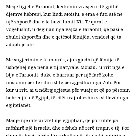
Meqë ligjet e Faraonit, kërkonin vrasjen e të gjithë
djemve hebrenj, kur lindi Moisiu, e ëma e futi atë në
një shportë dhe e la buzë lumit Nil. Të qarat e
vogëlushit, u dëgjuan nga vajza e Faraonit, që pasi e
zbuloi shportën dhe e qetësoi fëmijën, vendosi që ta
adoptojë atë.
Me sugjerimin e të motrës, ajo zgjodhi që fëmija të
ushqehej nga nëna e tij natyrale. Moisiu, u rrit nga e
bija e Faraonit, duke e harruar për një farë kohe
misionin për të cilin ishte përzgjedhur nga Zoti. Por
kur u rrit, ai u ndërgjegjësua për vuajtjet që po pësonin
hebrenjtë në Egjipt, të cilët trajtoheshin si skllevër nga
egjiptianët.
Madje një ditë ai vret një egjiptian, që po rrihte pa
mëshirë një izraelit, dhe e fsheh në rërë trupin e tij. Por
shumë shpejt nisën të qarkullojnë zëra mbi autorin e