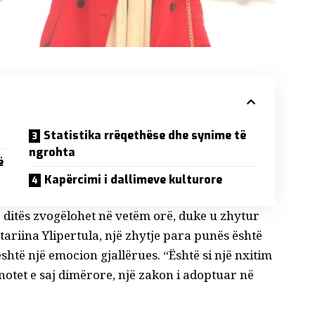
Statistika rrëqethëse dhe synime të
ngrohta
ë
Kapërcimi i dallimeve kulturore
e ditës zvogëlohet në vetëm orë,
duke u zhytur
tariina Ylipertula, një zhytje para punës është
shtë një emocion gjallërues. “Është si një nxitim
notet e saj dimërore, një zakon i adoptuar në