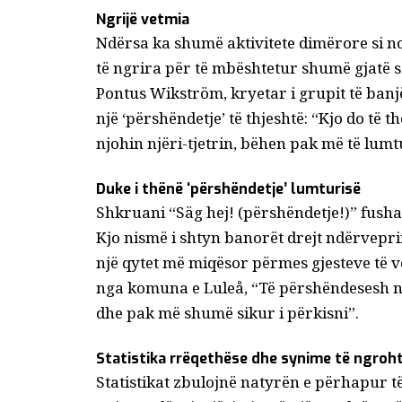
Ngrijë vetmia
Ndërsa ka shumë aktivitete dimërore si no
të ngrira për të mbështetur shumë gjatë s
Pontus Wikström, kryetar i grupit të banj
një ‘përshëndetje’ të thjeshtë: “Kjo do të t
njohin njëri-tjetrin, bëhen pak më të lumt
Duke i thënë ‘përshëndetje’ lumturisë
Shkruani “Säg hej! (përshëndetje!)” fushatë
Kjo nismë i shtyn banorët drejt ndërvep
një qytet më miqësor përmes gjesteve të v
nga komuna e Luleå, “Të përshëndesesh nga
dhe pak më shumë sikur i përkisni”.
Statistika rrëqethëse dhe synime të ngroh
Statistikat zbulojnë natyrën e përhapur t