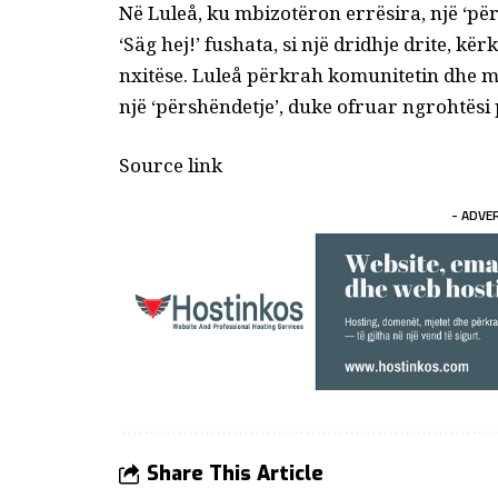
Në Luleå, ku mbizotëron errësira, një ‘për
‘Säg hej!’ fushata, si një dridhje drite, kër
nxitëse
. Luleå përkrah komunitetin dhe ma
një ‘përshëndetje’, duke ofruar ngrohtësi 
Source link
- ADVE
Share This Article