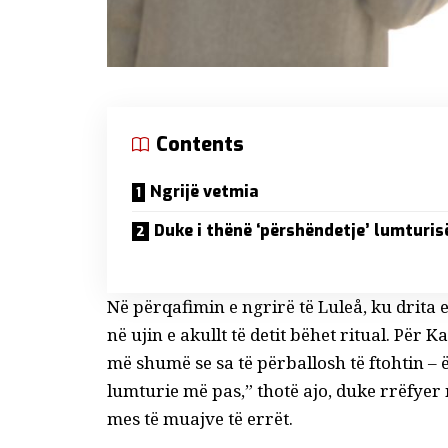
Contents
Ngrijë vetmia
Duke i thënë ‘përshëndetje’ lumturis
Në përqafimin e ngrirë të Luleå, ku drita 
në ujin e akullt të detit
bëhet ritual. Për Ka
më shumë se sa të përballosh të ftohtin – ë
lumturie më pas,” thotë ajo, duke rrëfyer 
mes të muajve të errët.