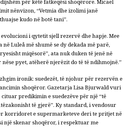
ëdijshëm për këtë fatkeqësi shoqërore. Micael
mit nënvizon, “Vetmia dhe izolimi janë
thuajse kudo në botë tani”.
 evolucioni i qytetit sjell rezervë dhe hapje. Mee
rua në Luleå më shumë se dy dekada më parë,
kryesisht miqësorë”, ata nuk duken të jenë në
or nëse pyet, atëherë njerëzit do të të ndihmojnë.”
zhgim ironik: suedezët, të njohur për rezervën e
stancimin shoqëror. Gazetarja Lisa Bjurwald
vuri
 cituar predikimin e suedezëve për një “të
ëzakonisht të gjerë”. Ky standard, i vendosur
r korridoret e supermarketeve deri te pritjet në
si një skenar shoqëror, i respektuar me