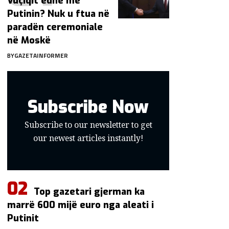
Vuçiqit edhe me
Putinin? Nuk u ftua në
paradën ceremoniale
në Moskë
BY
GAZETAINFORMER
Subscribe Now
Subscribe to our newsletter to get
our newest articles instantly!
Top gazetari gjerman ka
marrë 600 mijë euro nga aleati i
Putinit