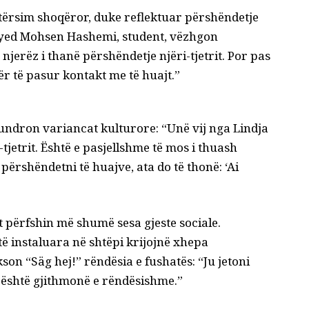
etërsim shoqëror, duke reflektuar përshëndetje
Seyed Mohsen Hashemi, student, vëzhgon
 njerëz i thanë përshëndetje njëri-tjetrit. Por pas
ër të pasur kontakt me të huajt.”
undron variancat kulturore: “Unë vij nga Lindja
tjetrit. Është e pasjellshme të mos i thuash
 përshëndetni të huajve, ata do të thonë: ‘Ai
t përfshin më shumë sesa gjeste sociale.
 të instaluara në shtëpi krijojnë xhepa
kson “Säg hej!” rëndësia e fushatës: “Ju jetoni
t është gjithmonë e rëndësishme.”