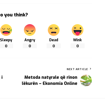
o you think?
Sleepy
Angry
Dead
Wink
0
0
0
0
NEXT ARTICLE
 i
Metoda natyrale që rinon
lëkurën – Ekonomia Online