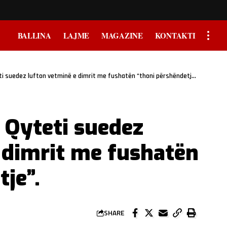
BALLINA
LAJME
MAGAZINE
KONTAKTI
eti suedez lufton vetminë e dimrit me fushatën “thoni përshëndetje”.
: Qyteti suedez
 dimrit me fushatën
je”.
SHARE