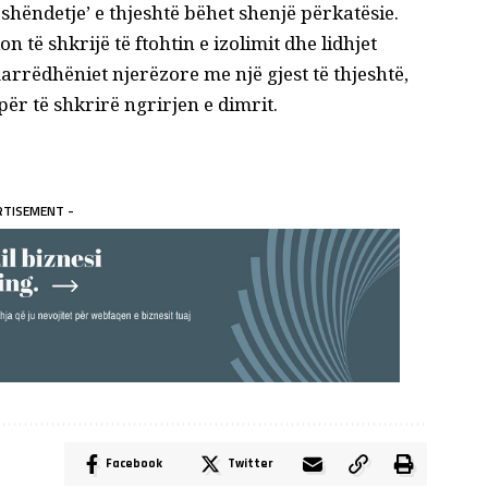
shëndetje’ e thjeshtë bëhet shenjë përkatësie.
kon të shkrijë të ftohtin e izolimit dhe
lidhjet
rrëdhëniet njerëzore me një gjest të thjeshtë,
për të shkrirë ngrirjen e dimrit.
RTISEMENT -
Facebook
Twitter