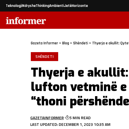
Teknologji
Ndryshe
Thinking
Ambienti
Jetë
Horizonte
Gazeta Informer
>
Blog
>
Shëndeti
>
Thyerja e akullit: Qyt
SHËNDETI
Thyerja e akullit
lufton vetminë e
“thoni përshëndet
GAZETAINFORMER
5 MIN READ
LAST UPDATED: DECEMBER 1, 2023 10:35 AM