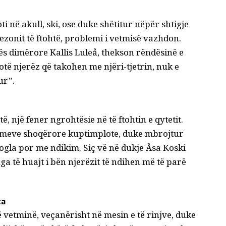
ti në akull,
ski
, ose duke shëtitur nëpër shtigje
ezonit të ftohtë, problemi i vetmisë vazhdon.
ës dimërore Kallis Luleå, thekson rëndësinë e
hotë njerëz që takohen me njëri-tjetrin, nuk e
ur”.
, një fener ngrohtësie në të ftohtin e qytetit.
rimeve shoqërore kuptimplote, duke mbrojtur
ogla por me ndikim. Siç vë në dukje Åsa Koski
 të huajt i bën njerëzit të ndihen më të parë
ta
ë
vetminë
, veçanërisht në mesin e të rinjve, duke