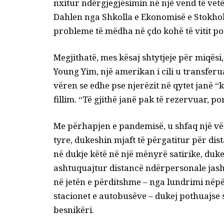
nxitur ndërgjegjësimin në një vend të vet
Dahlen nga Shkolla e Ekonomisë e Stokhol
probleme të mëdha në çdo kohë të vitit po
Megjithatë, mes kësaj shtytjeje për miqësi,
Young Yim, një amerikan i cili u transfe
vëren se edhe pse njerëzit në qytet janë “
fillim. “Të gjithë janë pak të rezervuar, p
Me përhapjen e pandemisë, u shfaq një vë
tyre, dukeshin mjaft të përgatitur për di
në dukje këtë
në një mënyrë satirike, duke
ashtuquajtur distancë ndërpersonale jasht
në jetën e përditshme – nga lundrimi nëpë
stacionet e autobusëve – dukej pothuajse 
besnikëri.