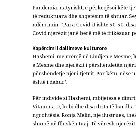
Pandemia, natyrisht, e përkeqësoi këtë tj
të reduktuara dhe shqetësim të shtuar. 
ndërrimin: “Para Covid-it ishte 50-50: disa
Covid njerëzit janë bërë më të frikësuar p
Kapërcimi i dallimeve kulturore
Hashemi, me rrënjë në Lindjen e Mesme, l
e Mesme dhe njerëzit i përshëndetën njëri-
përshëndetje njëri-tjetrit. Por këtu, nëse u
është i dehur’.
Për individë si Hashemi, mbijetesa e dimri
Vitamina D
, hobi dhe disa drita të bardha
ngrohtësie. Ronja Melin, një ilustrues, the
shumë në flluskën tuaj. Të vëresh njerëzi