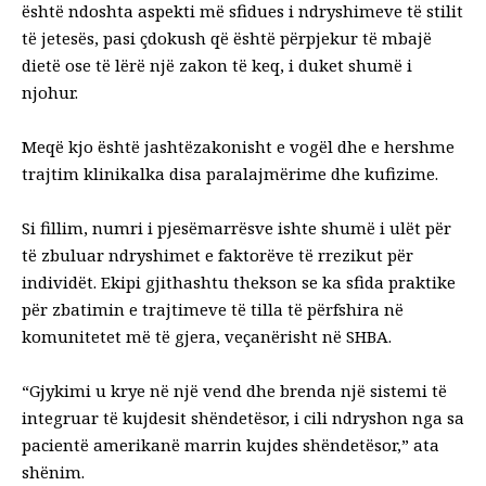
është ndoshta aspekti më sfidues i ndryshimeve të stilit
të jetesës, pasi çdokush që është përpjekur të mbajë
dietë ose të lërë një zakon të keq, i duket shumë i
njohur.
Meqë kjo është jashtëzakonisht e vogël dhe e hershme
trajtim klinikal
ka disa paralajmërime dhe kufizime.
Si fillim, numri i pjesëmarrësve ishte shumë i ulët për
të zbuluar ndryshimet e faktorëve të rrezikut për
individët. Ekipi gjithashtu thekson se ka sfida praktike
për zbatimin e trajtimeve të tilla të përfshira në
komunitetet më të gjera, veçanërisht në SHBA.
“Gjykimi u krye në një vend dhe brenda një sistemi të
integruar të kujdesit shëndetësor, i cili ndryshon nga sa
pacientë amerikanë marrin kujdes shëndetësor,” ata
shënim
.