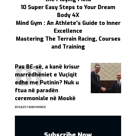
10 Super Easy Steps to Your Dream
Body 4X
Mind Gym : An Athlete's Guide to Inner
Excellence
Mastering The Terrain Racing, Courses
and Training
Pas BE-së, a kanë krisur
marrëdhëniet e Vuçiqit
edhe me Putinin? Nuk u
ftua në paradën
ceremoniale në Moskë
BY
GAZETAINFORMER
Subscribe Now