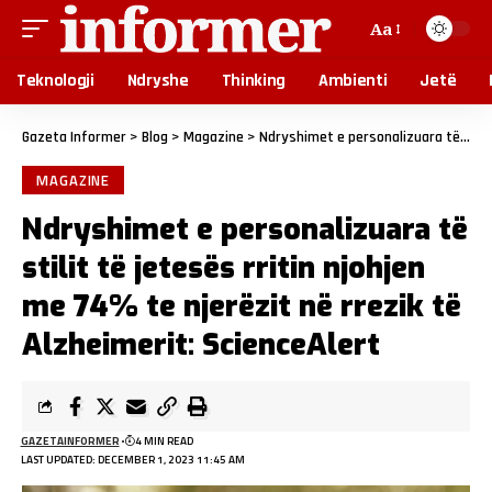
Aa
Teknologji
Ndryshe
Thinking
Ambienti
Jetë
Gazeta Informer
>
Blog
>
Magazine
>
Ndryshimet e personalizuara të stilit të jetesës rritin njohjen me 74% te njerëzit në rrezik të Alzheimerit: ScienceAlert
MAGAZINE
Ndryshimet e personalizuara të
stilit të jetesës rritin njohjen
me 74% te njerëzit në rrezik të
Alzheimerit: ScienceAlert
GAZETAINFORMER
4 MIN READ
LAST UPDATED: DECEMBER 1, 2023 11:45 AM