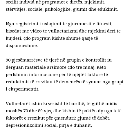
secilit individ në programet e dietës, mjekimit,
stërvitjes, sociale, psikologjike, gjumit dhe edukimit.
Nga regjistrimi i ushqimit te gjurmuesit e fitnesit,
bisedat me video te vullnetarizmi dhe mjekimi deri te
kujdesi, çdo program kishte shumë qasje të
disponueshme.
90 pjesëmarrësve të tjerë në grupin e kontrollit iu
dërguan materiale arsimore çdo tre muaj. Këto
përfshinin informacione për të njëjtët faktorë të
reduktimit të rrezikut të demencës të synuar nga grupi
i eksperimentit.
Vullnetarët ishin kryesisht të bardhë, të gjithë midis
moshës 70 dhe 89 vjeç dhe kishin të paktën dy nga tetë
faktorët e rrezikut për çmenduri: gjumë të dobët,
depresioni
izolimi social, pirja e duhanit,