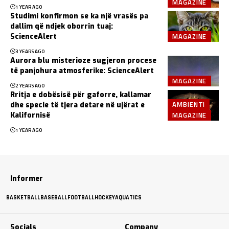
MAGAZINE
1 YEAR AGO
Studimi konfirmon se ka një vrasës pa
dallim që ndjek oborrin tuaj:
MAGAZINE
ScienceAlert
3 YEARS AGO
Aurora blu misterioze sugjeron procese
të panjohura atmosferike: ScienceAlert
MAGAZINE
2 YEARS AGO
Rritja e dobësisë për gaforre, kallamar
AMBIENTI
dhe specie të tjera detare në ujërat e
MAGAZINE
Kalifornisë
1 YEAR AGO
Informer
BASKETBALL
BASEBALL
FOOTBALL
HOCKEY
AQUATICS
Socials
Company