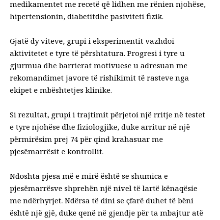
medikamentet me recetë që lidhen me rënien njohëse,
hipertensionin,
diabetit
dhe pasiviteti fizik.
Gjatë dy viteve, grupi i eksperimentit vazhdoi
aktivitetet e tyre të përshtatura. Progresi i tyre u
gjurmua dhe barrierat motivuese u adresuan me
rekomandimet javore të rishikimit të rasteve nga
ekipet e mbështetjes klinike.
Si rezultat, grupi i trajtimit përjetoi një rritje në testet
e tyre njohëse dhe fiziologjike, duke arritur në një
përmirësim prej 74 për qind krahasuar me
pjesëmarrësit e kontrollit.
Ndoshta pjesa më e mirë është se shumica e
pjesëmarrësve shprehën një nivel të lartë kënaqësie
me ndërhyrjet. Ndërsa të dini se çfarë duhet të bëni
është një gjë,
duke qenë në gjendje për ta mbajtur atë