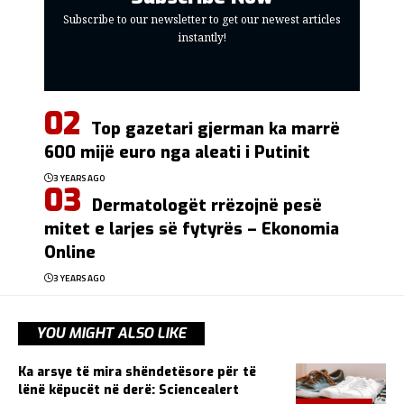
Subscribe to our newsletter to get our newest articles
instantly!
Top gazetari gjerman ka marrë
600 mijë euro nga aleati i Putinit
3 YEARS AGO
Dermatologët rrëzojnë pesë
mitet e larjes së fytyrës – Ekonomia
Online
3 YEARS AGO
YOU MIGHT ALSO LIKE
Ka arsye të mira shëndetësore për të
lënë këpucët në derë: Sciencealert