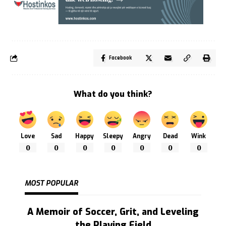
Facebook
What do you think?
Love
Sad
Happy
Sleepy
Angry
Dead
Wink
0
0
0
0
0
0
0
MOST POPULAR
A Memoir of Soccer, Grit, and Leveling
the Playing Field