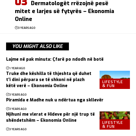
Dermatologët rrëzojnë pesë
mitet e larjes së fytyrës – Ekonomia
Online
3 YEARS AGO
YOU MIGHT ALSO LIKE
Lajme në pak minuta: Çfarë po ndodh në botë
1 YEAR AGO
Truke dhe këshilla të thjeshta që duhet
t’i dini përpara se të shkoni në plazh
LIFESTYLE
& FUN
këtë verë – Ekonomia Online
3 YEARS AGO
Piramida e Madhe nuk u ndërtua nga skllevër
3 YEARS AGO
Njihuni me vlerat e Hideve për një trup të
shëndetshëm – Ekonomia Online
LIFESTYLE
& FUN
3 YEARS AGO