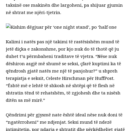
taksinë ose makinën dhe largoheni, pa shijuar gjumin
në shtrat me njëri-tjetrin.
Kalimi i natës pas një takimi të rastësishëm mund të
jetë diçka e zakonshme, por kjo nuk do të thotë që ju
duhet t’u përmbaheni traditave të vjetra. “Nëse nuk
dëshiron asgjë më shumë se seksi, çfarë kuptimi ka të
qëndrosh gjatë natës me një të panjohur?” u shpreh
terapistja e seksit, Celeste Hirschman për HuffPost.
“Është më e lehtë të shkosh në shtëpi që të flesh në
shtratin tënd të rehatshëm, të zgjohesh dhe ta nisësh
ditën sa më mirë.”
Qëndrimi për gjysmë nate është ideal nëse nuk doni të
“ngatërroheni” me ndjenjat. Seksi mund të ndezë
intimitetin, por ndarja e shtratit dhe përkëdheljet gjatë