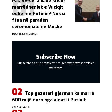
Pas BE-së, a kanë krisur
marrëdhëniet e Vuçiqit
edhe me Putinin? Nuk u
ftua në paradën
ceremoniale në Moskë
BY
GAZETAINFORMER
Subscribe Now
Subscribe to our newsletter to get our newest articles
instantly!
Top gazetari gjerman ka marrë
600 mijë euro nga aleati i Putinit
3 YEARS AGO