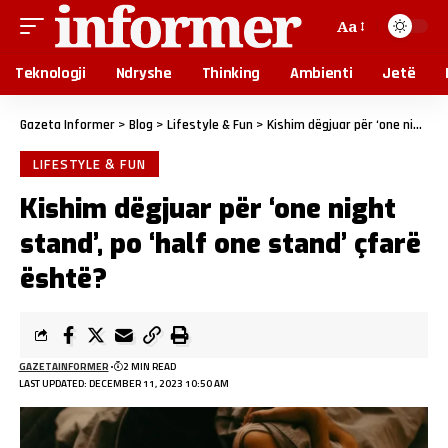
Aa
Teknologji
Ndryshe
Thinking
Ambienti
Jetë
Gazeta Informer
>
Blog
>
Lifestyle & Fun
>
Kishim dëgjuar për ‘one night stand’, po ‘half one stand’ çfarë është?
LIFESTYLE & FUN
Kishim dëgjuar për ‘one night
stand’, po ‘half one stand’ çfarë
është?
GAZETAINFORMER
2 MIN READ
LAST UPDATED: DECEMBER 11, 2023 10:50 AM