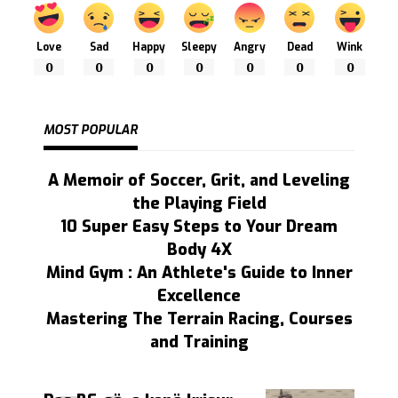
Love
Sad
Happy
Sleepy
Angry
Dead
Wink
0
0
0
0
0
0
0
MOST POPULAR
A Memoir of Soccer, Grit, and Leveling
the Playing Field
10 Super Easy Steps to Your Dream
Body 4X
Mind Gym : An Athlete's Guide to Inner
Excellence
Mastering The Terrain Racing, Courses
and Training