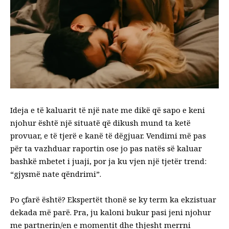
Ideja e të kaluarit të një nate me dikë që sapo e keni
njohur është një situatë që dikush mund ta ketë
provuar, e të tjerë e kanë të dëgjuar. Vendimi më pas
për ta vazhduar raportin ose jo pas natës së kaluar
bashkë mbetet i juaji, por ja ku vjen një tjetër trend:
“gjysmë nate qëndrimi”.
Po çfarë është? Ekspertët thonë se ky term ka ekzistuar
dekada më parë. Pra, ju kaloni bukur pasi jeni njohur
me partnerin/en e momentit dhe thjesht merrni