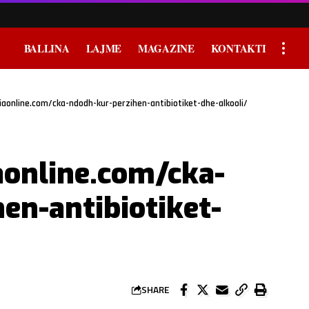
BALLINA
LAJME
MAGAZINE
KONTAKTI
aonline.com/cka-ndodh-kur-perzihen-antibiotiket-dhe-alkooli/
aonline.com/cka-
en-antibiotiket-
SHARE