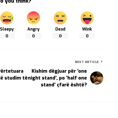
o you think?
Sleepy
Angry
Dead
Wink
0
0
0
0
NEXT ARTICLE
vërtetuara
Kishim dëgjuar për ‘one
jë studim të
night stand’, po ‘half one
stand’ çfarë është?