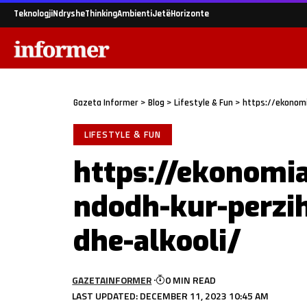
Teknologji
Ndryshe
Thinking
Ambienti
Jetë
Horizonte
Gazeta Informer
>
Blog
>
Lifestyle & Fun
>
https://ekonomi
LIFESTYLE & FUN
https://ekonomi
ndodh-kur-perzih
dhe-alkooli/
GAZETAINFORMER
0 MIN READ
LAST UPDATED: DECEMBER 11, 2023 10:45 AM