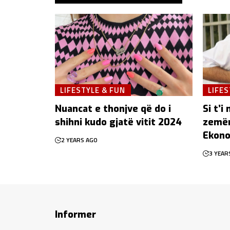
LIFESTYLE & FUN
LIFES
Nuancat e thonjve që do i
Si t’i
shihni kudo gjatë vitit 2024
zemër
Ekono
2 YEARS AGO
3 YEAR
Informer