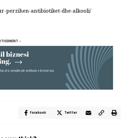
-perzihen-antibiotiket-dhe-alkooli/
RTISEMENT -
Facebook
Twitter