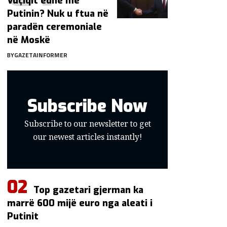
Vuçiqit edhe me
Putinin? Nuk u ftua në
paradën ceremoniale
në Moskë
BY
GAZETAINFORMER
Subscribe Now
Subscribe to our newsletter to get
our newest articles instantly!
Top gazetari gjerman ka
marrë 600 mijë euro nga aleati i
Putinit