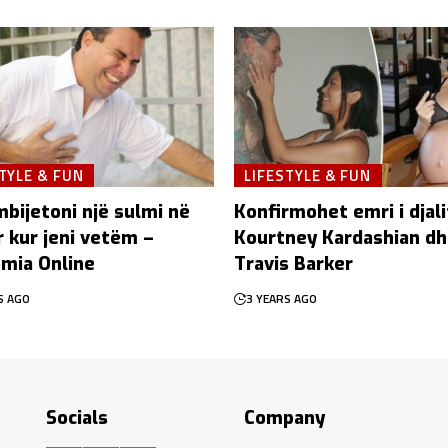
TYLE & FUN
LIFESTYLE & FUN
 mbijetoni një sulmi në
Konfirmohet emri i djali
 kur jeni vetëm –
Kourtney Kardashian d
mia Online
Travis Barker
S AGO
3 YEARS AGO
Socials
Company