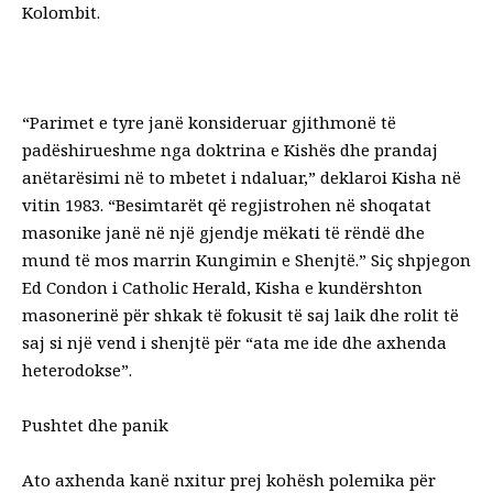
Kolombit.
“Parimet e tyre janë konsideruar gjithmonë të
padëshirueshme nga doktrina e Kishës dhe prandaj
anëtarësimi në to mbetet i ndaluar,” deklaroi Kisha në
vitin 1983. “Besimtarët që regjistrohen në shoqatat
masonike janë në një gjendje mëkati të rëndë dhe
mund të mos marrin Kungimin e Shenjtë.” Siç shpjegon
Ed Condon i Catholic Herald, Kisha e kundërshton
masonerinë për shkak të fokusit të saj laik dhe rolit të
saj si një vend i shenjtë për “ata me ide dhe axhenda
heterodokse”.
Pushtet dhe panik
Ato axhenda kanë nxitur prej kohësh polemika për