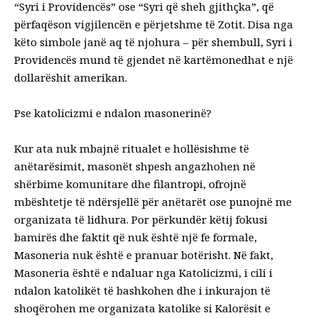
“Syri i Providencës” ose “Syri që sheh gjithçka”, që
përfaqëson vigjilencën e përjetshme të Zotit. Disa nga
këto simbole janë aq të njohura – për shembull, Syri i
Providencës mund të gjendet në kartëmonedhat e një
dollarëshit amerikan.
Pse katolicizmi e ndalon masonerinë?
Kur ata nuk mbajnë ritualet e hollësishme të
anëtarësimit, masonët shpesh angazhohen në
shërbime komunitare dhe filantropi, ofrojnë
mbështetje të ndërsjellë për anëtarët ose punojnë me
organizata të lidhura. Por përkundër këtij fokusi
bamirës dhe faktit që nuk është një fe formale,
Masoneria nuk është e pranuar botërisht. Në fakt,
Masoneria është e ndaluar nga Katolicizmi, i cili i
ndalon katolikët të bashkohen dhe i inkurajon të
shoqërohen me organizata katolike si Kalorësit e