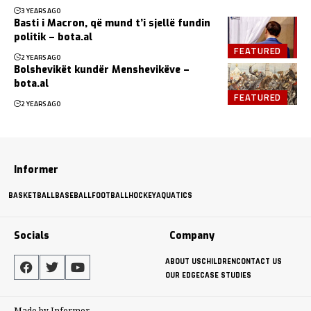
3 YEARS AGO
Basti i Macron, që mund t’i sjellë fundin
politik – bota.al
FEATURED
2 YEARS AGO
Bolshevikët kundër Menshevikëve –
bota.al
FEATURED
2 YEARS AGO
Informer
BASKETBALL
BASEBALL
FOOTBALL
HOCKEY
AQUATICS
Socials
Company
ABOUT US
CHILDREN
CONTACT US
OUR EDGE
CASE STUDIES
Made by Informer.