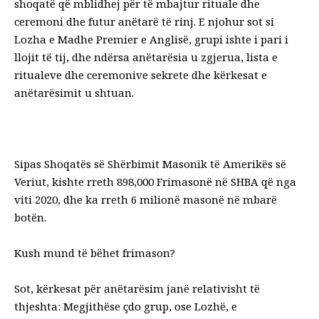
shoqatë që mblidhej për të mbajtur rituale dhe
ceremoni dhe futur anëtarë të rinj. E njohur sot si
Lozha e Madhe Premier e Anglisë, grupi ishte i pari i
llojit të tij, dhe ndërsa anëtarësia u zgjerua, lista e
ritualeve dhe ceremonive sekrete dhe kërkesat e
anëtarësimit u shtuan.
Sipas Shoqatës së Shërbimit Masonik të Amerikës së
Veriut, kishte rreth 898,000 Frimasonë në SHBA që nga
viti 2020, dhe ka rreth 6 milionë masonë në mbarë
botën.
Kush mund të bëhet frimason?
Sot, kërkesat për anëtarësim janë relativisht të
thjeshta: Megjithëse çdo grup, ose Lozhë, e