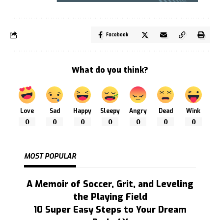
Facebook
What do you think?
Love
Sad
Happy
Sleepy
Angry
Dead
Wink
0
0
0
0
0
0
0
MOST POPULAR
A Memoir of Soccer, Grit, and Leveling
the Playing Field
10 Super Easy Steps to Your Dream