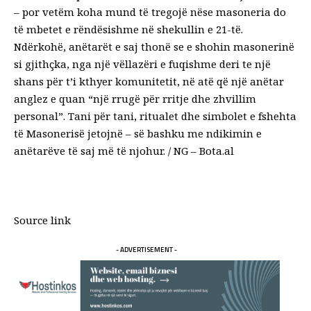
– por vetëm koha mund të tregojë nëse masoneria do
të mbetet e rëndësishme në shekullin e 21-të.
Ndërkohë, anëtarët e saj thonë se e shohin masonerinë
si gjithçka, nga një vëllazëri e fuqishme deri te një
shans për t’i kthyer komunitetit, në atë që një anëtar
anglez e quan “një rrugë për rritje dhe zhvillim
personal”. Tani për tani, ritualet dhe simbolet e fshehta
të Masonerisë jetojnë – së bashku me ndikimin e
anëtarëve të saj më të njohur. / NG – Bota.al
Source link
- ADVERTISEMENT -