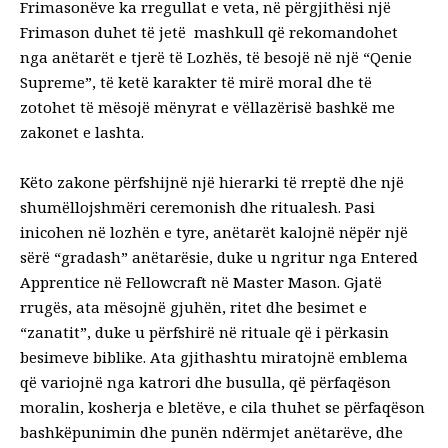
Frimasonëve ka rregullat e veta, në përgjithësi një
Frimason duhet të jetë mashkull që rekomandohet
nga anëtarët e tjerë të Lozhës, të besojë në një “Qenie
Supreme”, të ketë karakter të mirë moral dhe të
zotohet të mësojë mënyrat e vëllazërisë bashkë me
zakonet e lashta.
Këto zakone përfshijnë një hierarki të rreptë dhe një
shumëllojshmëri ceremonish dhe ritualesh. Pasi
inicohen në lozhën e tyre, anëtarët kalojnë nëpër një
sërë “gradash” anëtarësie, duke u ngritur nga Entered
Apprentice në Fellowcraft në Master Mason. Gjatë
rrugës, ata mësojnë gjuhën, ritet dhe besimet e
“zanatit”, duke u përfshirë në rituale që i përkasin
besimeve biblike. Ata gjithashtu miratojnë emblema
që variojnë nga katrori dhe busulla, që përfaqëson
moralin, kosherja e bletëve, e cila thuhet se përfaqëson
bashkëpunimin dhe punën ndërmjet anëtarëve, dhe