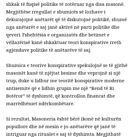
shkak të fuqisë politike të zotëruar nga disa masonë.
Megjithëse rregullat e shumicës së lozhave i
dekurajojnë anëtarët që të diskutojnë politikë, shumë
nga anëtarët e saj janë aktivë në parti politike dhe
qeveri. Fshehtësia e organizatës dhe betimet e
vëllazërisë kanë shkaktuar teori konspirative rreth
agjendave politike të anëtarëve të saj.
Shumica e teorive konspirative spekulojnë se të gjithë
masonët kanë të njëjtat besime dhe veprojnë si një
trup, duke u lidhur me teoritë konspirative moderne
antisemite që e lidhin grupin me një “Rend të Ri
Botëror” të dyshimtë, që kontrollon financat dhe
marrëdhëniet ndërkombëtare.
Si rezultat, Masoneria është bërë ikonë në kulturën
popullore dhe në mesin e jo-anëtarëve që janë të
intriguar nga ritualet e saj të dyshimta. Megjithatë