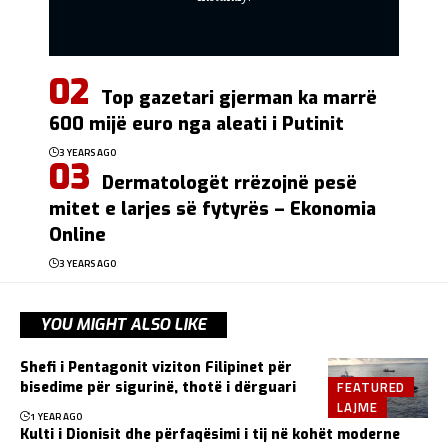
Top gazetari gjerman ka marrë
600 mijë euro nga aleati i Putinit
3 YEARS AGO
Dermatologët rrëzojnë pesë
mitet e larjes së fytyrës – Ekonomia
Online
3 YEARS AGO
YOU MIGHT ALSO LIKE
Shefi i Pentagonit viziton Filipinet për
FEATURED
bisedime për sigurinë, thotë i dërguari
LAJME
1 YEAR AGO
Kulti i Dionisit dhe përfaqësimi i tij në kohët moderne