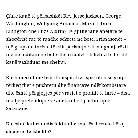
Çfarë kanë të përbashkët Rev. Jesse Jackson, George
Washington, Wolfgang Amadeus Mozart, Duke
Ellington dhe Buzz Aldrin? Të gjithë janë anëtarë të
shoqërisë më të madhe sekrete në botë, Frimasonët –
një grup anëtarët e të cilit përfshijnë disa nga njerëzit
më me ndikim në botë dhe ritualet e fshehta të të cilit
kanë vazhduar me shekuj.
Kush merret me teori konspirative spekulon se grupi
tërheq fijet e pushtetit dhe financave ndërkombëtare
dhe është përgjegjës për vrasjet e profilit të lartë – disa
madje pretendojnë se anëtarët e tij adhurojnë
Satananë.
Ku është kufiri midis faktit dhe sajesës, brenda kësaj
shoqërie të fshehtë?