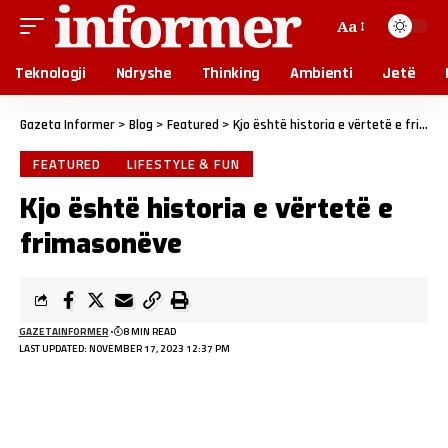
Aa
Teknologji
Ndryshe
Thinking
Ambienti
Jetë
Gazeta Informer
>
Blog
>
Featured
>
Kjo është historia e vërtetë e frimasonëve
FEATURED
LIFESTYLE & FUN
Kjo është historia e vërtetë e
frimasonëve
GAZETAINFORMER
8 MIN READ
LAST UPDATED: NOVEMBER 17, 2023 12:37 PM