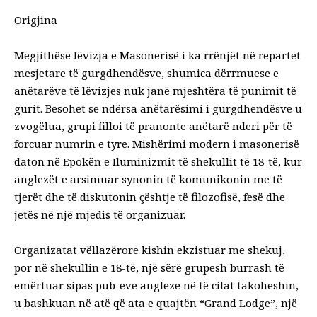
Origjina
Megjithëse lëvizja e Masonerisë i ka rrënjët në repartet
mesjetare të gurgdhendësve, shumica dërrmuese e
anëtarëve të lëvizjes nuk janë mjeshtëra të punimit të
gurit. Besohet se ndërsa anëtarësimi i gurgdhendësve u
zvogëlua, grupi filloi të pranonte anëtarë nderi për të
forcuar numrin e tyre. Mishërimi modern i masonerisë
daton në Epokën e Iluminizmit të shekullit të 18-të, kur
anglezët e arsimuar synonin të komunikonin me të
tjerët dhe të diskutonin çështje të filozofisë, fesë dhe
jetës në një mjedis të organizuar.
Organizatat vëllazërore kishin ekzistuar me shekuj,
por në shekullin e 18-të, një sërë grupesh burrash të
emërtuar sipas pub-eve angleze në të cilat takoheshin,
u bashkuan në atë që ata e quajtën “Grand Lodge”, një