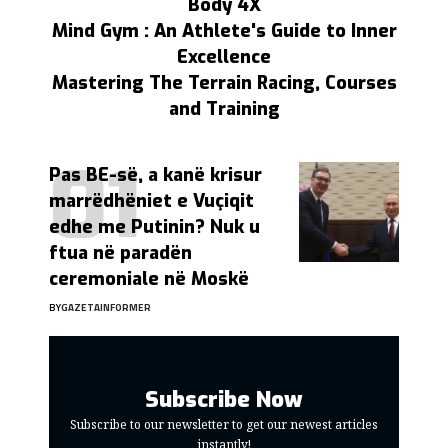
Body 4X
Mind Gym : An Athlete's Guide to Inner
Excellence
Mastering The Terrain Racing, Courses
and Training
Pas BE-së, a kanë krisur
marrëdhëniet e Vuçiqit
edhe me Putinin? Nuk u
ftua në paradën
ceremoniale në Moskë
BY
GAZETAINFORMER
Subscribe Now
Subscribe to our newsletter to get our newest articles
instantly!