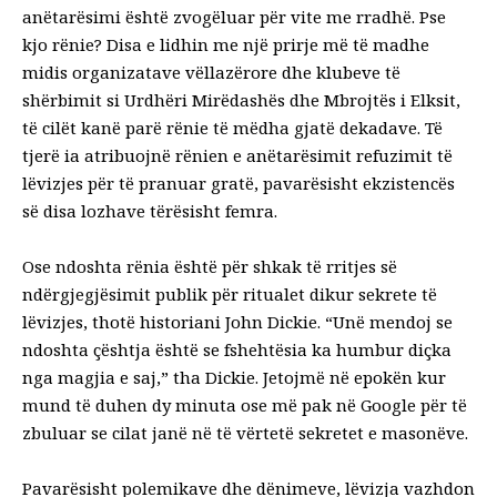
anëtarësimi është zvogëluar për vite me rradhë. Pse
kjo rënie? Disa e lidhin me një prirje më të madhe
midis organizatave vëllazërore dhe klubeve të
shërbimit si Urdhëri Mirëdashës dhe Mbrojtës i Elksit,
të cilët kanë parë rënie të mëdha gjatë dekadave. Të
tjerë ia atribuojnë rënien e anëtarësimit refuzimit të
lëvizjes për të pranuar gratë, pavarësisht ekzistencës
së disa lozhave tërësisht femra.
Ose ndoshta rënia është për shkak të rritjes së
ndërgjegjësimit publik për ritualet dikur sekrete të
lëvizjes, thotë historiani John Dickie. “Unë mendoj se
ndoshta çështja është se fshehtësia ka humbur diçka
nga magjia e saj,” tha Dickie. Jetojmë në epokën kur
mund të duhen dy minuta ose më pak në Google për të
zbuluar se cilat janë në të vërtetë sekretet e masonëve.
Pavarësisht polemikave dhe dënimeve, lëvizja vazhdon