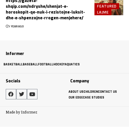
https://gazeta-
FEATURED
shqip.com/ndryshe/shenjat-e-
LAJME
horoskopit-qe-nuk-i-rezistojne-luksit-
dhe-e-shpenzojne-rrogen-menjehere/
1 YEAR AGO
Informer
BASKETBALL
BASEBALL
FOOTBALL
HOCKEY
AQUATICS
Socials
Company
ABOUT US
CHILDREN
CONTACT US
OUR EDGE
CASE STUDIES
Made by Informer.