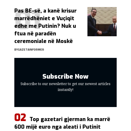
Pas BE-së, a kanë krisur
marrëdhëniet e Vuçiqit
edhe me Putinin? Nuk u
ftua në paradën
ceremoniale në Moskë
BY
GAZETAINFORMER
Subscribe Now
Subscribe to our newsletter to get our newest articles
instantly!
Top gazetari gjerman ka marrë
600 mijë euro nga aleati i Putinit