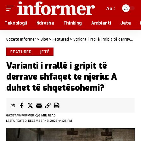
Aa
Teknologji
Ndryshe
Thinking
Ambienti
Jetë
Gazeta Informer
>
Blog
>
Featured
>
Varianti i rrallë i gripit të derrave shfaqet te njeriu: A duhet të shqetësohemi?
FEATURED
JETË
Varianti i rrallë i gripit të
derrave shfaqet te njeriu: A
duhet të shqetësohemi?
GAZETAINFORMER
2 MIN READ
LAST UPDATED: DECEMBER 13, 2023 11:25 PM