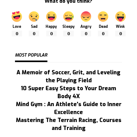
What do you think?
Love
Sad
Happy
Sleepy
Angry
Dead
Wink
0
0
0
0
0
0
0
MOST POPULAR
A Memoir of Soccer, Grit, and Leveling
the Playing Field
10 Super Easy Steps to Your Dream
Body 4X
Mind Gym : An Athlete's Guide to Inner
Excellence
Mastering The Terrain Racing, Courses
and Training