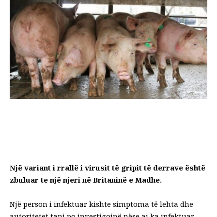
Një variant i rrallë i virusit të gripit të derrave është
zbuluar te një njeri në Britaninë e Madhe.
Një person i infektuar kishte simptoma të lehta dhe
autoritetet tani po investigojnë nëse ai ka infektuar