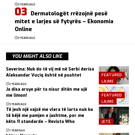
3 YEARS AGO
Dermatologët rrëzojnë pesë
mitet e larjes së fytyrës – Ekonomia
Online
3 YEARS AGO
YOU MIGHT ALSO LIKE
Severina: Nuk do të vij më në Serbi derisa
FEATURED
Aleksandar Vuçiq është në pushtet
LAJME
2 YEARS AGO
Ja disa arsye për ta nisur ditën me ujë
FEATURED
me limon!
LAJME
3 YEARS AGO
Të jesh një vajzë me vlera të larta nuk ka
të bëjë me pamjen e jashtme, por me
JETË
këto 11 standarde – Revista Who
1 YEAR AGO