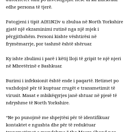
edhe persona të tjerë.
Patogjeni i tipit A(H1N2)v u zbulua në North Yorkshire
gjatë një ekzaminimi rutinë nga një mjek i
përgjithshëm. Personi kishte vështirësi në
frymëmarrje, por tashmë është shëruar.
Ky ishte zbulimi i parë i këtij lloji të gripit te një njeri
në Mbretërinë e Bashkuar.
Burimi i infeksionit është ende i paqartë. Hetimet po
vazhdojnë për të kuptuar rrugët e transmetimit të
virusit. Masat e mbikëqyrjes janë shtuar në pjesë të
ndryshme të North Yorkshire.
“Ne po punojmë me shpejtësi për të identifikuar
kontaktet e ngushta dhe për të reduktuar
transmetimet e mundshme,” tha Meera Chand nga