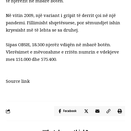
te njerëzit në mbarë botën.
Në vitin 2009, një variant i gripit të derrit çoi në një
pandemi. Fillimisht shqetësuese, por sëmundjet ishin
kryesisht më të lehta se sa druhej.
Sipas OBSH, 18.500 njerëz vdiqën në mbarë botën.
Vlerësimet e mëvonshme e rritën numrin e vdekjeve
mes 151.000 dhe 575.400.
Source link
Facebook