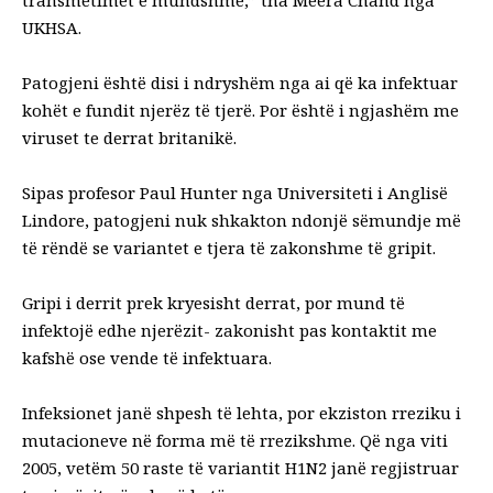
UKHSA.
Patogjeni është disi i ndryshëm nga ai që ka infektuar
kohët e fundit njerëz të tjerë. Por është i ngjashëm me
viruset te derrat britanikë.
Sipas profesor Paul Hunter nga Universiteti i Anglisë
Lindore, patogjeni nuk shkakton ndonjë sëmundje më
të rëndë se variantet e tjera të zakonshme të gripit.
Gripi i derrit prek kryesisht derrat, por mund të
infektojë edhe njerëzit- zakonisht pas kontaktit me
kafshë ose vende të infektuara.
Infeksionet janë shpesh të lehta, por ekziston rreziku i
mutacioneve në forma më të rrezikshme. Që nga viti
2005, vetëm 50 raste të variantit H1N2 janë regjistruar