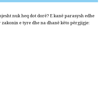
 thjesht nuk heq dot dorë? E kanë parasysh edhe
për zakonin e tyre dhe na dhanë këto përgjigje: