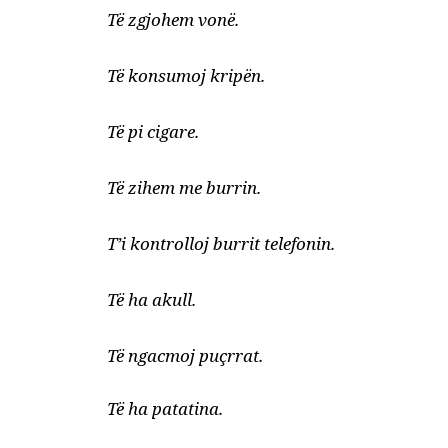
Të zgjohem vonë.
Të konsumoj kripën.
Të pi cigare.
Të zihem me burrin.
T’i kontrolloj burrit telefonin.
Të ha akull.
Të ngacmoj puçrrat.
Të ha patatina.