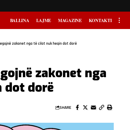
BALLINA
LAJME
MAGAZINE
KONTAKTI
egojnë zakonet nga të cilat nuk heqin dot dorë
egojnë zakonet nga
n dot dorë
SHARE