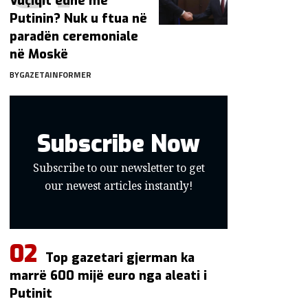
Vuçiqit edhe me
Putinin? Nuk u ftua në
paradën ceremoniale
në Moskë
BY
GAZETAINFORMER
Subscribe Now
Subscribe to our newsletter to get
our newest articles instantly!
Top gazetari gjerman ka
marrë 600 mijë euro nga aleati i
Putinit