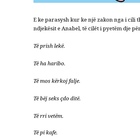
E ke parasysh kur ke një zakon nga i cili
ndjekësit e
Anabel
, të cilët i pyetëm dje 
Të prish lekë.
Të ha haribo.
Të mos kërkoj falje.
Të bëj seks çdo ditë.
Të rri vetëm.
Të pi kafe.