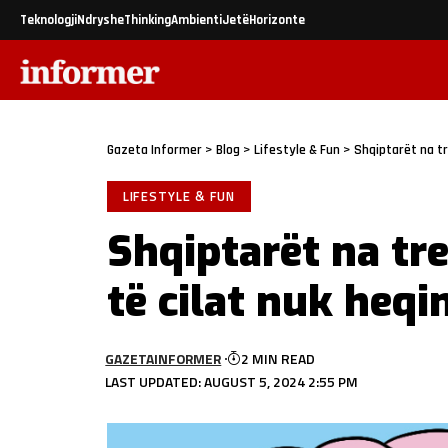
Teknologji
Ndryshe
Thinking
Ambienti
Jetë
Horizonte
Gazeta Informer
>
Blog
>
Lifestyle & Fun
>
Shqiptarët na tr
LIFESTYLE & FUN
Shqiptarët na tr
të cilat nuk heqi
GAZETAINFORMER
2 MIN READ
LAST UPDATED: AUGUST 5, 2024 2:55 PM