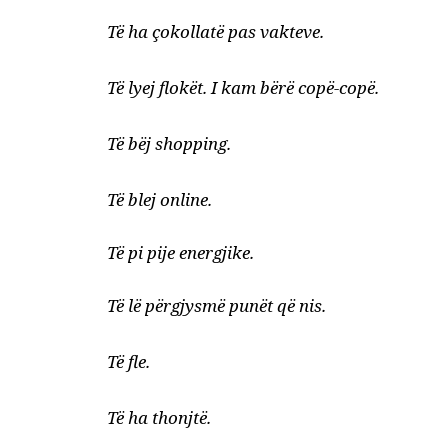
Të ha çokollatë pas vakteve.
Të lyej flokët. I kam bërë copë-copë.
Të bëj shopping.
Të blej online.
Të pi pije energjike.
Të lë përgjysmë punët që nis.
Të fle.
Të ha thonjtë.