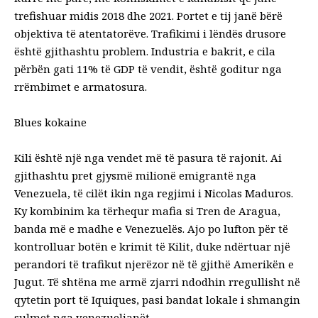
trefishuar midis 2018 dhe 2021. Portet e tij janë bërë
objektiva të atentatorëve. Trafikimi i lëndës drusore
është gjithashtu problem. Industria e bakrit, e cila
përbën gati 11% të GDP të vendit, është goditur nga
rrëmbimet e armatosura.
Blues kokaine
Kili është një nga vendet më të pasura të rajonit. Ai
gjithashtu pret gjysmë milionë emigrantë nga
Venezuela, të cilët ikin nga regjimi i Nicolas Maduros.
Ky kombinim ka tërhequr mafia si Tren de Aragua,
banda më e madhe e Venezuelës. Ajo po lufton për të
kontrolluar botën e krimit të Kilit, duke ndërtuar një
perandori të trafikut njerëzor në të gjithë Amerikën e
Jugut. Të shtëna me armë zjarri ndodhin rregullisht në
qytetin port të Iquiques, pasi bandat lokale i shmangin
sulmet nga venezuelianët.