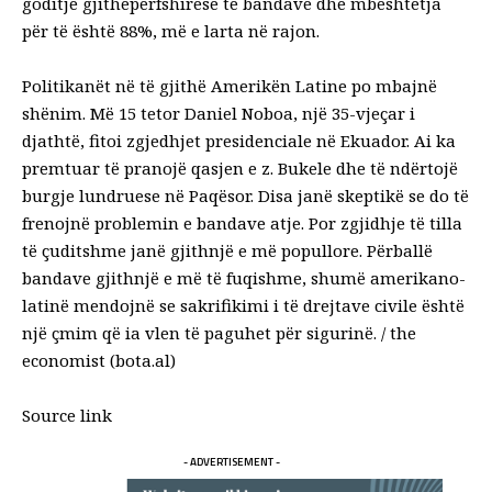
goditje gjithëpërfshirëse të bandave dhe mbështetja
për të është 88%, më e larta në rajon.
Politikanët në të gjithë Amerikën Latine po mbajnë
shënim. Më 15 tetor Daniel Noboa, një 35-vjeçar i
djathtë, fitoi zgjedhjet presidenciale në Ekuador. Ai ka
premtuar të pranojë qasjen e z. Bukele dhe të ndërtojë
burgje lundruese në Paqësor. Disa janë skeptikë se do të
frenojnë problemin e bandave atje. Por zgjidhje të tilla
të çuditshme janë gjithnjë e më popullore. Përballë
bandave gjithnjë e më të fuqishme, shumë amerikano-
latinë mendojnë se sakrifikimi i të drejtave civile është
një çmim që ia vlen të paguhet për sigurinë. / the
economist (bota.al)
Source link
- ADVERTISEMENT -