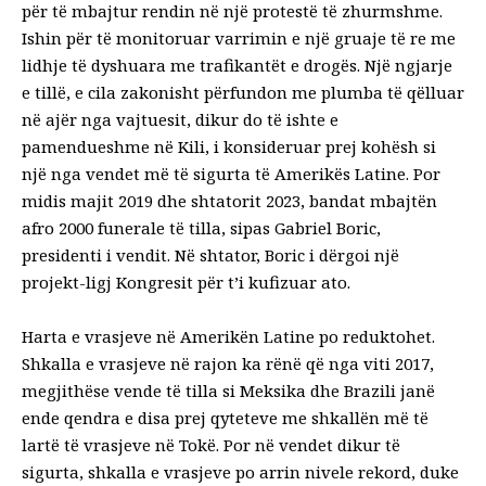
për të mbajtur rendin në një protestë të zhurmshme.
Ishin për të monitoruar varrimin e një gruaje të re me
lidhje të dyshuara me trafikantët e drogës. Një ngjarje
e tillë, e cila zakonisht përfundon me plumba të qëlluar
në ajër nga vajtuesit, dikur do të ishte e
pamendueshme në Kili, i konsideruar prej kohësh si
një nga vendet më të sigurta të Amerikës Latine. Por
midis majit 2019 dhe shtatorit 2023, bandat mbajtën
afro 2000 funerale të tilla, sipas Gabriel Boric,
presidenti i vendit. Në shtator, Boric i dërgoi një
projekt-ligj Kongresit për t’i kufizuar ato.
Harta e vrasjeve në Amerikën Latine po reduktohet.
Shkalla e vrasjeve në rajon ka rënë që nga viti 2017,
megjithëse vende të tilla si Meksika dhe Brazili janë
ende qendra e disa prej qyteteve me shkallën më të
lartë të vrasjeve në Tokë. Por në vendet dikur të
sigurta, shkalla e vrasjeve po arrin nivele rekord, duke