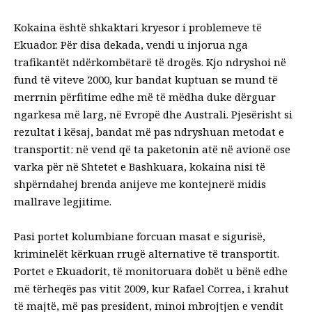
Kokaina është shkaktari kryesor i problemeve të
Ekuador. Për disa dekada, vendi u injorua nga
trafikantët ndërkombëtarë të drogës. Kjo ndryshoi në
fund të viteve 2000, kur bandat kuptuan se mund të
merrnin përfitime edhe më të mëdha duke dërguar
ngarkesa më larg, në Evropë dhe Australi. Pjesërisht si
rezultat i kësaj, bandat më pas ndryshuan metodat e
transportit: në vend që ta paketonin atë në avionë ose
varka për në Shtetet e Bashkuara, kokaina nisi të
shpërndahej brenda anijeve me kontejnerë midis
mallrave legjitime.
Pasi portet kolumbiane forcuan masat e sigurisë,
kriminelët kërkuan rrugë alternative të transportit.
Portet e Ekuadorit, të monitoruara dobët u bënë edhe
më tërheqës pas vitit 2009, kur Rafael Correa, i krahut
të majtë, më pas president, minoi mbrojtjen e vendit