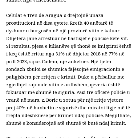
Celulat e Tren de Aragua-s drejtojnë unaza
prostitucioni në disa qytete. Rreth 40 anëtarë të
dyshuar u burgosën në një provincë vitin e kaluar.
Dhjetëra janë arrestuar në bastisjet e policisë këtë vit.
Si rezultat, pjesa e kilianëve që thonë se imigrimi është
i keq është rritur nga 31% në dhjetor 2018 në 77% në
prill 2023, sipas Cadem, një anketues. Një tjetër
sondazh zbuloi se shumica fajësojnë emigracionin e
paligjshëm për rritjen e krimit. Duke u përballur me
zgjedhjet rajonale vitin e ardhshëm, qeveria është
fokusuar më shumë te siguria. Pasi tre oficerë policie u
vranë në mars, z. Boric u zotua për një rritje vjetore
prej 40% në buxhetin e sigurisë dhe miratoi ligje më të
rrepta ndëshkuese për krimet ndaj policisë. Megjithatë,
shumë e konsiderojnë atë shumë të butë ndaj krimit.