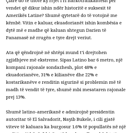
Çfarë do të thotë ky rrjet i ri narkotrafikantësh për
vendet që dikur ishin ndër historitë e suksesit të
Amerikës Latine? Shumë qytetarë do të votojnë me
këmbë. Vitin e kaluar, ekuadorianët ishin kombësia e
dytë më e madhe që kaluan shtegun Darien të
Panamasë në rrugën e tyre drejt veriut.
Ata që qëndrojnë në shtëpi mund t’i drejtohen
zgjidhjeve më ekstreme. Sipas Latino bar 6 metro, një
kompani rajonale sondazhesh, plot 48% e
ekuadorianëve, 31% e kilianëve dhe 22% e
kostarikanëve e renditin sigurinë si problemin më të
madh të vendit të tyre, shumë mbi mesataren rajonale
prej 13%.
Shumë latino-amerikanë e admirojnë presidentin
autoritar të El Salvadorit, Nayib Bukele, i cili gjatë
viteve të kaluara ka burgosur 1.6% të popullatës në një