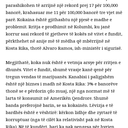
parashikohen të arrijnë një rekord prej 17 për 100,000
banorë, krahasuar me 11 për 100,000 banorë tre vjet më
parë. Kokaina është gjithashtu një pjesë e madhe e
problemit. Rritja e prodhimit në Kolumbi, ku janë
korrur sasi rekord të gjetheve të kokës në vitet e fundit,
përkthehet në anije më të mëdha që mbërrijnë në
Kosta Rika, thotë Alvaro Ramos, ish-ministër i sigurisë.
Megjithatë, koka nuk është e vetmja arsye për rritjen e
dhunës. Vitet e fundit, shumë vrasje kanë qenë për
tregun vendas të marijuanës. Kanabisi i paligjshëm
është një biznes i madh në Kosta Rika: 3% e banorëve
thonë se e përdorin çdo muaj, një nga normat më të
larta të konsumit në Amerikën Qendrore. Shumë
banda preferojnë barin, se sa kokainën. Lëvizja e të
bardhës është e vështirë: kërkon lidhje dhe zyrtarë të
korruptuar (nga të cilët ka relativisht pak në Kosta
Rika). Në të kundërt, bari ka pak pengesa për hyrjen