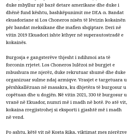
duke mbyllur një bazë detare amerikane dhe duke i
dhënë fund kështu, bashkëpunimit me DEA-n. Bandat
ekuadoriane si Los Choneros nisën të lëvizin kokainën
për bandat meksikane dhe mafien shqiptare. Deri në
vitin 2019 Ekuadori ishte kthyer në superautostradë e
kokainës.
Burgosja e gangsterëve thjesht i ndihmoi ata të
forconin rrjetet. Los Choneros lulëzoi në burgjet e
mbushura me njerëz, duke rekrutuar shumë dhe duke
organizuar sulme ndaj armiqve. Vrasjet e targetuara u
përshkallëzuan në masakra, ku dhjetëra të burgosur u
copëtuan dhe u dogjën. Në vitin 2021, 330 të burgosur u
vranë në Ekuador, numri më i madh në botë. Po atë vit,
kokaina rregjistrohej si eksporti i gjashtë më i madh
në vend.
Po ashtu, këtë vit në Kosta Rika, viktimat mes njerëzve