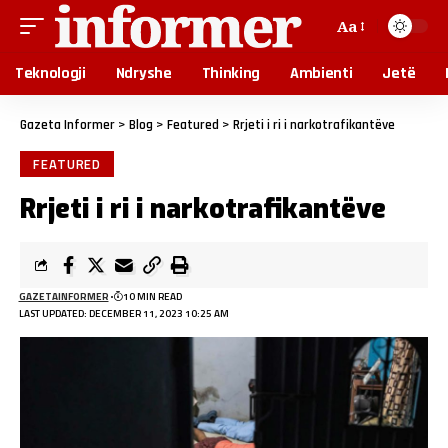
Aa
Teknologji
Ndryshe
Thinking
Ambienti
Jetë
Gazeta Informer
>
Blog
>
Featured
>
Rrjeti i ri i narkotrafikantëve
FEATURED
Rrjeti i ri i narkotrafikantëve
GAZETAINFORMER
10 MIN READ
LAST UPDATED: DECEMBER 11, 2023 10:25 AM