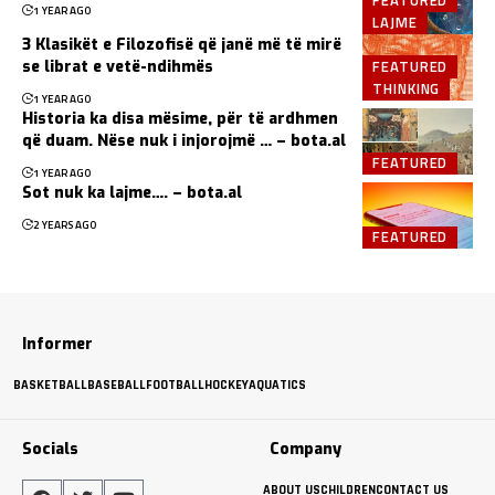
1 YEAR AGO
LAJME
3 Klasikët e Filozofisë që janë më të mirë
FEATURED
se librat e vetë-ndihmës
THINKING
1 YEAR AGO
Historia ka disa mësime, për të ardhmen
që duam. Nëse nuk i injorojmë … – bota.al
FEATURED
1 YEAR AGO
Sot nuk ka lajme…. – bota.al
2 YEARS AGO
FEATURED
Informer
BASKETBALL
BASEBALL
FOOTBALL
HOCKEY
AQUATICS
Socials
Company
ABOUT US
CHILDREN
CONTACT US