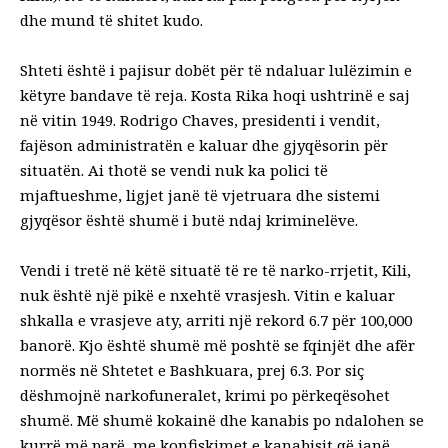
dhe mund të shitet kudo.
Shteti është i pajisur dobët për të ndaluar lulëzimin e
këtyre bandave të reja. Kosta Rika hoqi ushtrinë e saj
në vitin 1949. Rodrigo Chaves, presidenti i vendit,
fajëson administratën e kaluar dhe gjyqësorin për
situatën. Ai thotë se vendi nuk ka polici të
mjaftueshme, ligjet janë të vjetruara dhe sistemi
gjyqësor është shumë i butë ndaj kriminelëve.
Vendi i tretë në këtë situatë të re të narko-rrjetit, Kili,
nuk është një pikë e nxehtë vrasjesh. Vitin e kaluar
shkalla e vrasjeve aty, arriti një rekord 6.7 për 100,000
banorë. Kjo është shumë më poshtë se fqinjët dhe afër
normës në Shtetet e Bashkuara, prej 6.3. Por siç
dëshmojnë narkofuneralet, krimi po përkeqësohet
shumë. Më shumë kokainë dhe kanabis po ndalohen se
kurrë më parë, me konfiskimet e kanabisit që janë