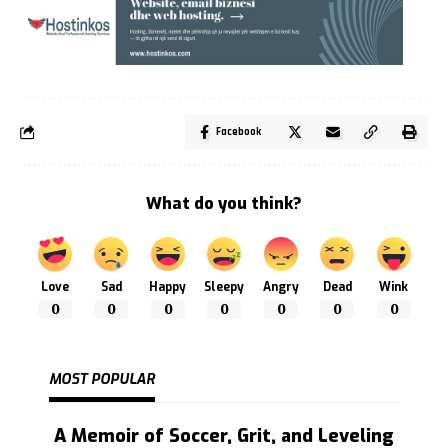
Facebook
What do you think?
Love
Sad
Happy
Sleepy
Angry
Dead
Wink
0
0
0
0
0
0
0
MOST POPULAR
A Memoir of Soccer, Grit, and Leveling