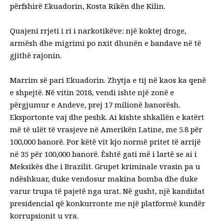
përfshirë Ekuadorin, Kosta Rikën dhe Kilin.
Quajeni rrjeti i ri i narkotikëve: një koktej droge,
armësh dhe migrimi po nxit dhunën e bandave në të
gjithë rajonin.
Marrim së pari Ekuadorin. Zhytja e tij në kaos ka qenë
e shpejtë. Në vitin 2018, vendi ishte një zonë e
përgjumur e Andeve, prej 17 milionë banorësh.
Eksportonte vaj dhe peshk. Ai kishte shkallën e katërt
më të ulët të vrasjeve në Amerikën Latine, me 5.8 për
100,000 banorë. Por këtë vit kjo normë pritet të arrijë
në 35 për 100,000 banorë. Është gati më i lartë se ai i
Meksikës dhe i Brazilit. Grupet kriminale vrasin pa u
ndëshkuar, duke vendosur makina bomba dhe duke
varur trupa të pajetë nga urat. Në gusht, një kandidat
presidencial që konkurronte me një platformë kundër
korrupsionit u vra.