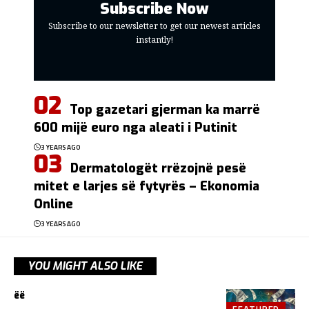
Subscribe Now
Subscribe to our newsletter to get our newest articles
instantly!
Top gazetari gjerman ka marrë
600 mijë euro nga aleati i Putinit
3 YEARS AGO
Dermatologët rrëzojnë pesë
mitet e larjes së fytyrës – Ekonomia
Online
3 YEARS AGO
YOU MIGHT ALSO LIKE
ëë
FEATURED