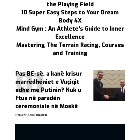
the Playing Field
10 Super Easy Steps to Your Dream
Body 4X
Mind Gym : An Athlete's Guide to Inner
Excellence
Mastering The Terrain Racing, Courses
and Training
Pas BE-së, a kanë krisur
marrëdhëniet e Vuçiqit
edhe me Putinin? Nuk u
ftua në paradën
ceremoniale në Moskë
BY
GAZETAINFORMER