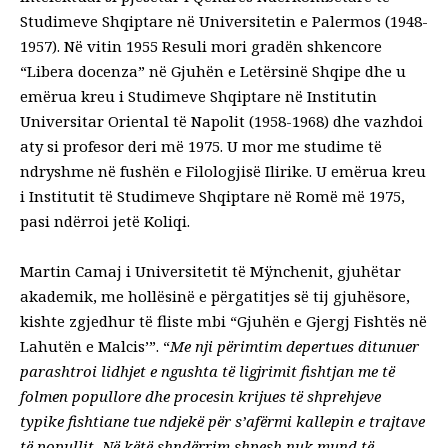
Studimeve Shqiptare në Universitetin e Palermos (1948-
1957). Në vitin 1955 Resuli mori gradën shkencore
“Libera docenza” në Gjuhën e Letërsinë Shqipe dhe u
emërua kreu i Studimeve Shqiptare në Institutin
Universitar Oriental të Napolit (1958-1968) dhe vazhdoi
aty si profesor deri më 1975. U mor me studime të
ndryshme në fushën e Filologjisë Ilirike. U emërua kreu
i Institutit të Studimeve Shqiptare në Romë më 1975,
pasi ndërroi jetë Koliqi.
Martin Camaj i Universitetit të Mÿnchenit, gjuhëtar
akademik, me hollësinë e përgatitjes së tij gjuhësore,
kishte zgjedhur të fliste mbi “Gjuhën e Gjergj Fishtës në
Lahutën e Malcis’”. “
Me nji përimtim depertues ditunuer
parashtroi lidhjet e ngushta të ligjrimit fishtjan me të
folmen popullore dhe procesin krijues të shprehjeve
typike fishtiane tue ndjekë për s’afërmi kallepin e trajtave
të popullit. Në këtë shndërrim shpesh nuk mund të