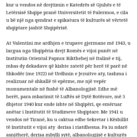
kur u vendos në drejtimin e Katedrës së Gjuhës e të
Letërsisë Shqipe pranë Universitetit të Palermos, e cila
u bë një nga qendrat e spikatura të kulturës së vërtetë
shqiptare jashtë Shqipërisë.
At Valentini me ardhjen e trupave gjermane më 1943, u
largua nga Shqipëria drejt Romës e vijoi punët në
Institutin Oriental Papnor. Rikthehej në Italinë e tij,
mbas dy dekadave që kishte zatetë për herë të parë në
Shkodër (me 1922) në Urdhnin e Jezuitve aty, tashma i
realizuar në shkallë të epërme, me një vepër
monumentale në fushë të Albanologjisë. Edhe më
herët, para mbarimit të Luftës së Dytë Botërore, më 5
dhjetor 1940 kur ende ishte në Shqipëri, qe emëruar
anëtar i Institutit të Studimeve Shqiptare. Me 1941 u
vendos në Tiranë, ku u caktua edhe Sekretar i Këshillit
të Institutit e vijoi aty derisa i riatdhesua. Pa iu ndarë
asnjëherë, derisa mbylli sytë, albanologjisë e kulturës