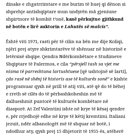
dinake e zhgatrrimtare e me burim të huej qi dënon si
shprehje antishqiptare mun undyrën mâ gjeniune
shpirtnore të kombit t’onë,
kanë përkujtue gjithkund
në botën e lirë auktorin e
Lahutës së malcís”.
Është viti 1971, rasti për të cilin na bën me dije Koliqi,
njëri prej atyre shkrimtarëve të shënuar në historinë e
letërsisë shqipe. Qendra Ndërkombëtare e Studimeve
Shqiptare të Palermos, e cila
“përsjell tash sa vjet me
nisma të parreshtuna lartushtuese
[që ushtojnë së larti]
,
çdo rasë në shênj të historís ase të kulturës sonë”
e kishte
programuar qysh në prill të atij viti, atë që do të bëhej
e rreth së cilës do të përbashkoheshin më të
dallueshmit puntorë të kulturës kombëtare në
diasporë. At Zef Valentini ishte në krye të kësaj qendre
e, për rrjedhojë edhe në krye të këtij kremtimi. Italiani
jezuit, ndër albanologët më të shquar në botë, i
ndodhur aty, qysh prej 15 dhjetorit të 1955-ës, atëherë