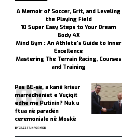
A Memoir of Soccer, Grit, and Leveling
the Playing Field
10 Super Easy Steps to Your Dream
Body 4X
Mind Gym : An Athlete's Guide to Inner
Excellence
Mastering The Terrain Racing, Courses
and Training
Pas BE-së, a kanë krisur
marrëdhëniet e Vuçiqit
edhe me Putinin? Nuk u
ftua në paradën
ceremoniale në Moskë
BY
GAZETAINFORMER