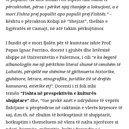
përcaktohet, përsa i përket njaj thanjeje a lokucjoni, a e
mori Fishta prej popullit apo populli prej Fishtës.”
–
kështu e përcakton Koliqi në “Shejzat”, thelbin e
ligjëratës së Camajt, në atë takim përkujtimor.
I fundit që e mori fjalën për të kumtuar ishte Prof.
Papas Ignac Parrino, docent i gjuhës dhe letërsisë
shqipe në Universitetin e Palermos, i cili “
e ka begatë
albanologjín me nji përkthim literal shumë të censhëm të
Lahutës, përsjellë me shënime të gjithnuerta historike,
gjuhësore, letrare, etnografike, juridike (të së drejtës
kanunore), estetike etj”.
Docenti i ri foli mbi
temën
“Fishta në prespektivën e kulturës
shqiptare”
dhe, “tue prekë anët e ndryshme të veprës
fishtjane u përqëndrue në caktimin e vlerës kryesore të
saj, d.m.th. në zbulim të botkuptimit të shqiptarit,
botkuptim i themeluem në vlera të nalta njerëzore si