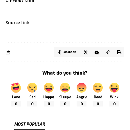
©Frano Kulli
Source link
Facebook
What do you think?
Love
Sad
Happy
Sleepy
Angry
Dead
Wink
0
0
0
0
0
0
0
MOST POPULAR