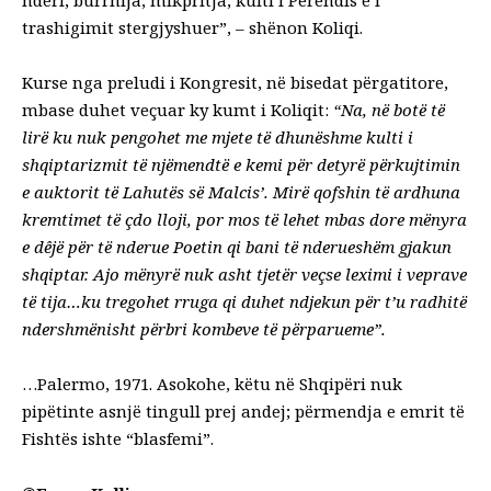
nderi, burrnija, mikpritja, kulti i Perendis e i
trashigimit stergjyshuer”, – shënon Koliqi.
Kurse nga preludi i Kongresit, në bisedat përgatitore,
mbase duhet veçuar ky kumt i Koliqit:
“Na, në botë të
lirë ku nuk pengohet me mjete të dhunëshme kulti i
shqiptarizmit të njëmendtë e kemi për detyrë përkujtimin
e auktorit të Lahutës së Malcis’. Mirë qofshin të ardhuna
kremtimet të çdo lloji, por mos të lehet mbas dore mënyra
e dêjë për të nderue Poetin qi bani të nderueshëm gjakun
shqiptar. Ajo mënyrë nuk asht tjetër veçse leximi i veprave
të tija…ku tregohet rruga qi duhet ndjekun për t’u radhitë
ndershmënisht përbri kombeve të përparueme”.
…Palermo, 1971. Asokohe, këtu në Shqipëri nuk
pipëtinte asnjë tingull prej andej; përmendja e emrit të
Fishtës ishte “blasfemi”.