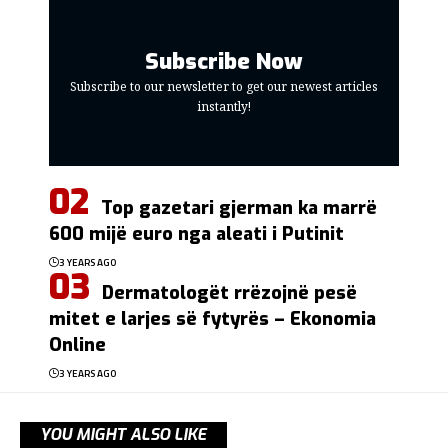
Subscribe Now
Subscribe to our newsletter to get our newest articles
instantly!
Top gazetari gjerman ka marrë
600 mijë euro nga aleati i Putinit
3 YEARS AGO
Dermatologët rrëzojnë pesë
mitet e larjes së fytyrës – Ekonomia
Online
3 YEARS AGO
YOU MIGHT ALSO LIKE