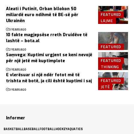
Aleati i Putinit, Orban bllokon 50
FEATURED
miliardë euro ndihmë të BE-së për
LAJME
Ukrainën
3 YEARS AGO
10 fakte magjepsëse rreth Druidëve të
lashtë – bota.al
FEATURED
2 YEARS AGO
Saṃvega: Kuptimi urgjent se keni nevojë
FEATURED
për një jetë më kuptimplote
THINKING
3 YEARS AGO
E vlerësuar si një ndër fotot më të
FEATURED
trishta në botë, ja cili është kuptimi i saj
JETË
3 YEARS AGO
Informer
BASKETBALL
BASEBALL
FOOTBALL
HOCKEY
AQUATICS