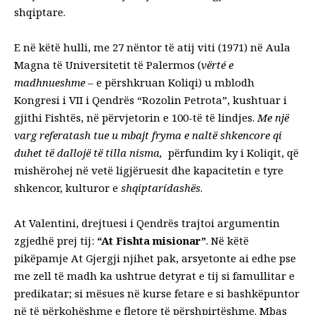
shqiptare.
E në këtë hulli, me 27 nëntor të atij viti (1971) në Aula
Magna të Universitetit të Palermos (
vërté e
madhnueshme
– e përshkruan Koliqi) u mblodh
Kongresi i VII i Qendrës “Rozolin Petrota”, kushtuar i
gjithi Fishtës, në përvjetorin e 100-të të lindjes.
Me një
varg referatash tue u mbajt fryma e naltë shkencore qi
duhet të dallojë të tilla nisma,
përfundim ky i Koliqit, që
mishërohej në vetë ligjëruesit dhe kapacitetin e tyre
shkencor, kulturor e
shqiptarídashës
.
At Valentini, drejtuesi i Qendrës trajtoi argumentin
zgjedhë prej tij:
“At Fishta misionar”
. Në këtë
pikëpamje At Gjergji njihet pak, arsyetonte ai edhe pse
me zell të madh ka ushtrue detyrat e tij si famullitar e
predikatar; si mësues në kurse fetare e si bashkëpuntor
në të përkohëshme e fletore të përshpirtëshme. Mbas