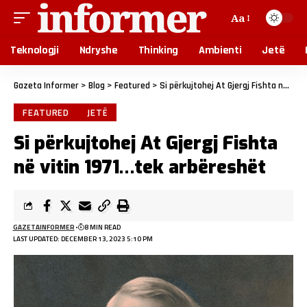
Aa
Teknologji
Ndryshe
Thinking
Ambienti
Jetë
Gazeta Informer
>
Blog
>
Featured
>
Si përkujtohej At Gjergj Fishta në vitin 1971…tek arbëreshët
FEATURED
JETË
Si përkujtohej At Gjergj Fishta
në vitin 1971…tek arbëreshët
GAZETAINFORMER
8 MIN READ
LAST UPDATED: DECEMBER 13, 2023 5:10 PM