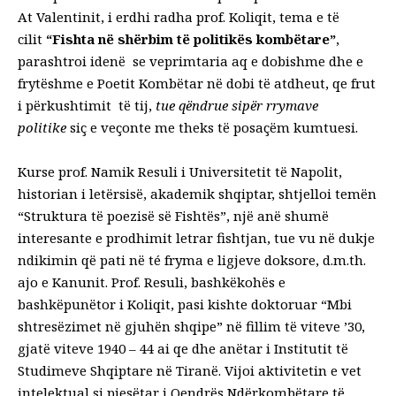
At Valentinit, i erdhi radha prof. Koliqit, tema e të
cilit
“Fishta në shërbim të politikës kombëtare”
,
parashtroi idenë se veprimtaria aq e dobishme dhe e
frytëshme e Poetit Kombëtar në dobi të atdheut, qe frut
i përkushtimit të tij,
tue qëndrue sipër rrymave
politike
siç e veçonte me theks të posaçëm kumtuesi.
Kurse prof. Namik Resuli i Universitetit të Napolit,
historian i letërsisë, akademik shqiptar, shtjelloi temën
“Struktura të poezisë së Fishtës”, një anë shumë
interesante e prodhimit letrar fishtjan, tue vu në dukje
ndikimin që pati në té fryma e ligjeve doksore, d.m.th.
ajo e Kanunit. Prof. Resuli, bashkëkohës e
bashkëpunëtor i Koliqit, pasi kishte doktoruar “Mbi
shtresëzimet në gjuhën shqipe” në fillim të viteve ’30,
gjatë viteve 1940 – 44 ai qe dhe anëtar i Institutit të
Studimeve Shqiptare në Tiranë. Vijoi aktivitetin e vet
intelektual si pjesëtar i Qendrës Ndërkombëtare të