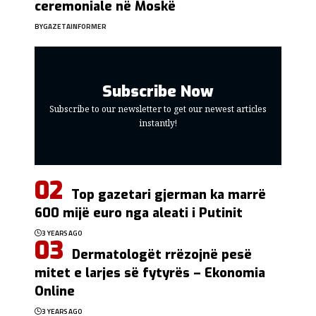
ceremoniale në Moskë
BY
GAZETAINFORMER
Subscribe Now
Subscribe to our newsletter to get our newest articles
instantly!
Top gazetari gjerman ka marrë
600 mijë euro nga aleati i Putinit
3 YEARS AGO
Dermatologët rrëzojnë pesë
mitet e larjes së fytyrës – Ekonomia
Online
3 YEARS AGO