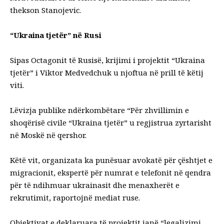
thekson Stanojevic.
“Ukraina tjetër” në Rusi
Sipas Octagonit të Rusisë, krijimi i projektit “Ukraina
tjetër” i Viktor Medvedchuk u njoftua në prill të këtij
viti.
Lëvizja publike ndërkombëtare “Për zhvillimin e
shoqërisë civile “Ukraina tjetër” u regjistrua zyrtarisht
në Moskë në qershor.
Këtë vit, organizata ka punësuar avokatë për çështjet e
migracionit, ekspertë për numrat e telefonit në qendra
për të ndihmuar ukrainasit dhe menaxherët e
rekrutimit, raportojnë mediat ruse.
Objektivat e deklaruara të projektit janë “legalizimi,