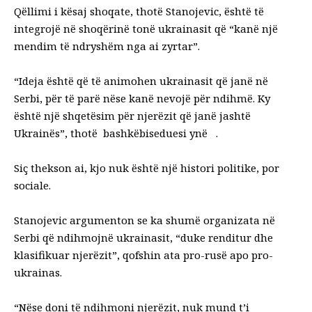
Qëllimi i kësaj shoqate, thotë Stanojevic, është të
integrojë në shoqërinë tonë ukrainasit që “kanë një
mendim të ndryshëm nga ai zyrtar”.
“Ideja është që të animohen ukrainasit që janë në
Serbi, për të parë nëse kanë nevojë për ndihmë. Ky
është një shqetësim për njerëzit që janë jashtë
Ukrainës”, thotë bashkëbiseduesi ynë .
Siç thekson ai, kjo nuk është një histori politike, por
sociale.
Stanojevic argumenton se ka shumë organizata në
Serbi që ndihmojnë ukrainasit, “duke renditur dhe
klasifikuar njerëzit”, qofshin ata pro-rusë apo pro-
ukrainas.
“Nëse doni të ndihmoni njerëzit, nuk mund t’i