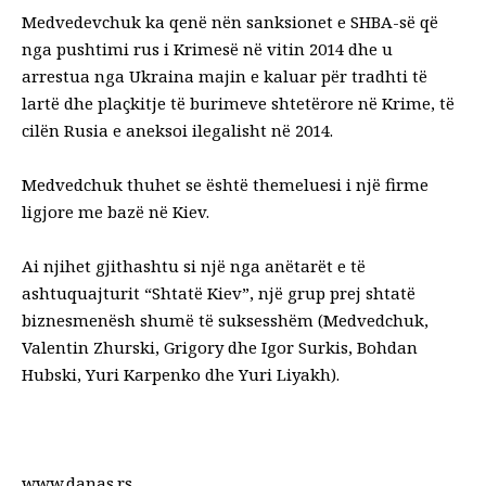
Medvedevchuk ka qenë nën sanksionet e SHBA-së që
nga pushtimi rus i Krimesë në vitin 2014 dhe u
arrestua nga Ukraina majin e kaluar për tradhti të
lartë dhe plaçkitje të burimeve shtetërore në Krime, të
cilën Rusia e aneksoi ilegalisht në 2014.
Medvedchuk thuhet se është themeluesi i një firme
ligjore me bazë në Kiev.
Ai njihet gjithashtu si një nga anëtarët e të
ashtuquajturit “Shtatë Kiev”, një grup prej shtatë
biznesmenësh shumë të suksesshëm (Medvedchuk,
Valentin Zhurski, Grigory dhe Igor Surkis, Bohdan
Hubski, Yuri Karpenko dhe Yuri Liyakh).
www.danas.rs