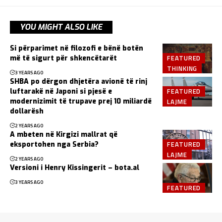
YOU MIGHT ALSO LIKE
Si përparimet në filozofi e bënë botën
FEATURED
më të sigurt për shkencëtarët
THINKING
3 YEARS AGO
SHBA po dërgon dhjetëra avionë të rinj
FEATURED
luftarakë në Japoni si pjesë e
LAJME
modernizimit të trupave prej 10 miliardë
dollarësh
2 YEARS AGO
A mbeten në Kirgizi mallrat që
FEATURED
eksportohen nga Serbia?
LAJME
2 YEARS AGO
Versioni i Henry Kissingerit – bota.al
3 YEARS AGO
FEATURED