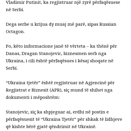
Vladimir Putinit, ka regjistruar një zyrë përfaqësuese
në Serbi.
Dega serbe u krijua dy muaj më parë, sipas Russian
Octagon.
Po, këto informacione janë të vërteta – ka thënë për
Danas, Dragan Stanojevic, biznesmen serb nga
Ukraina, i cili është përfaqësues i kësaj shoqate në
Serbi.
“Ukraina tjetër” është regjistruar në Agjencinë për
Regjistrat e Biznesit (APR), siç mund të shihet nga
dokumenti i mëposhtëm:
Stanojevic, siç ka shpjeguar ai, erdhi në postin e
përfaqësuesit të “Ukraina Tjetër” për shkak të lidhjeve
që kishte bërë gjatë qëndrimit në Ukrainë.