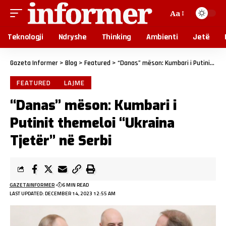
Aa
Teknologji
Ndryshe
Thinking
Ambienti
Jetë
Gazeta Informer
>
Blog
>
Featured
>
“Danas” mëson: Kumbari i Putinit themeloi “Ukraina Tjetër” në Serbi
FEATURED
LAJME
“Danas” mëson: Kumbari i
Putinit themeloi “Ukraina
Tjetër” në Serbi
GAZETAINFORMER
6 MIN READ
LAST UPDATED: DECEMBER 14, 2023 12:55 AM