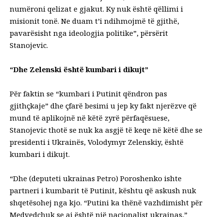
numëroni qelizat e gjakut. Ky nuk është qëllimi i
misionit tonë. Ne duam t’i ndihmojmë të gjithë,
pavarësisht nga ideologjia politike”, përsërit
Stanojevic.
“Dhe Zelenski është kumbari i dikujt”
Për faktin se “kumbari i Putinit qëndron pas
gjithçkaje” dhe çfarë besimi u jep ky fakt njerëzve që
mund të aplikojnë në këtë zyrë përfaqësuese,
Stanojevic thotë se nuk ka asgjë të keqe në këtë dhe se
presidenti i Ukrainës, Volodymyr Zelenskiy, është
kumbari i dikujt.
“Dhe (deputeti ukrainas Petro) Poroshenko ishte
partneri i kumbarit të Putinit, kështu që askush nuk
shqetësohej nga kjo. “Putini ka thënë vazhdimisht për
Medvedchuk se ai është një nacionalist ukrainas,”