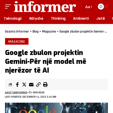
Aa
Teknologji
Ndryshe
Thinking
Ambienti
Jetë
Gazeta Informer
>
Blog
>
Magazine
>
Google zbulon projektin Gemini-Për një model më njerëzor të AI
MAGAZINE
Google zbulon projektin
Gemini-Për një model më
njerëzor të AI
GAZETAINFORMER
1 MIN READ
LAST UPDATED: DECEMBER 14, 2023 3:45 AM