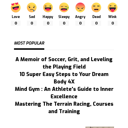
Love
Sad
Happy
Sleepy
Angry
Dead
Wink
0
0
0
0
0
0
0
MOST POPULAR
A Memoir of Soccer, Grit, and Leveling
the Playing Field
10 Super Easy Steps to Your Dream
Body 4X
Mind Gym : An Athlete's Guide to Inner
Excellence
Mastering The Terrain Racing, Courses
and Training