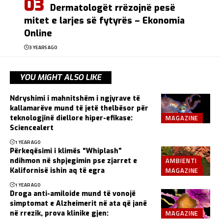
Dermatologët rrëzojnë pesë
mitet e larjes së fytyrës – Ekonomia
Online
3 YEARS AGO
YOU MIGHT ALSO LIKE
Ndryshimi i mahnitshëm i ngjyrave të
kallamarëve mund të jetë thelbësor për
MAGAZINE
teknologjinë diellore hiper-efikase:
Sciencealert
1 YEAR AGO
Përkeqësimi i klimës “Whiplash”
AMBIENTI
ndihmon në shpjegimin pse zjarret e
MAGAZINE
Kalifornisë ishin aq të egra
1 YEAR AGO
Droga anti-amiloide mund të vonojë
simptomat e Alzheimerit në ata që janë
MAGAZINE
në rrezik, prova klinike gjen: