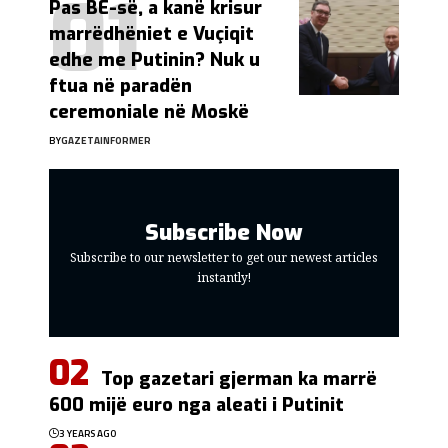
Pas BE-së, a kanë krisur
marrëdhëniet e Vuçiqit
edhe me Putinin? Nuk u
ftua në paradën
ceremoniale në Moskë
BY
GAZETAINFORMER
Subscribe Now
Subscribe to our newsletter to get our newest articles
instantly!
Top gazetari gjerman ka marrë
600 mijë euro nga aleati i Putinit
3 YEARS AGO