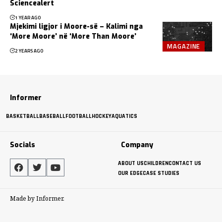
Sciencealert
1 YEAR AGO
Mjekimi ligjor i Moore-së – Kalimi nga
‘More Moore’ në ‘More Than Moore’
MAGAZINE
2 YEARS AGO
Informer
BASKETBALL
BASEBALL
FOOTBALL
HOCKEY
AQUATICS
Socials
Company
ABOUT US
CHILDREN
CONTACT US
OUR EDGE
CASE STUDIES
Made by Informer.