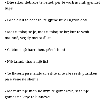
• Dhe sikur deti kos të bëhet, për të varfrin nuk gjendet
lugë!
• Edhe diell të bëhesh, të gjithë nuk i ngroh dot!
• Mos u mbaj se je, mos u mbaj se ke; kur te vesh
matanë, veç dy metra dhe!
• Gabimet që harrohen, përsëriten!
• Një krimb thanë një lis!
• Të flasësh pa menduar, është si të zbrazësh pushkën
pa e vënë në shenjë!
• Më mirë një luan në krye të gomarëve, sesa një
gomar në krye te luanëve!