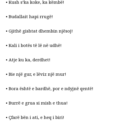
• Kush s’ka koke, ka këmbë!
• Budallait hapi rrugë!
• Gjithë gishtat dhembin njësoj!
• Kali i botës të lë në udhë!
• Atje ku ka, derdhet!
• Bie një gur, e lëviz një mur!
• Bora është e bardhë, por e ndyjnë qentë!
• Burrë e grua si mish e thua!
• Çfarë bën i ati, e heq i biri!