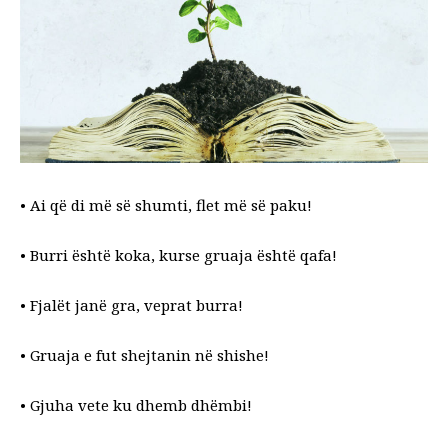
• Ai që di më së shumti, flet më së paku!
• Burri është koka, kurse gruaja është qafa!
• Fjalët janë gra, veprat burra!
• Gruaja e fut shejtanin në shishe!
• Gjuha vete ku dhemb dhëmbi!