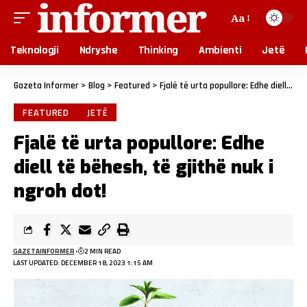
Aa
Teknologji
Ndryshe
Thinking
Ambienti
Jetë
Gazeta Informer
>
Blog
>
Featured
>
Fjalë të urta popullore: Edhe diell të bëhesh, të gjithë nuk i ngroh dot!
FEATURED
JETË
Fjalë të urta popullore: Edhe
diell të bëhesh, të gjithë nuk i
ngroh dot!
GAZETAINFORMER
2 MIN READ
LAST UPDATED: DECEMBER 18, 2023 1:15 AM