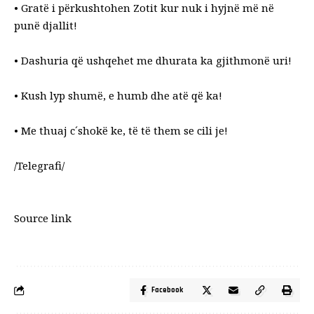
• Gratë i përkushtohen Zotit kur nuk i hyjnë më në
punë djallit!
• Dashuria që ushqehet me dhurata ka gjithmonë uri!
• Kush lyp shumë, e humb dhe atë që ka!
• Me thuaj c´shokë ke, të të them se cili je!
/Telegrafi/
Source link
Facebook