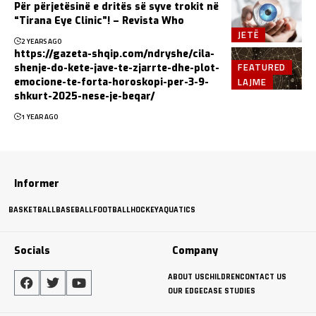
Për përjetësinë e dritës së syve trokit në
“Tirana Eye Clinic”! – Revista Who
JETË
2 YEARS AGO
https://gazeta-shqip.com/ndryshe/cila-
FEATURED
shenje-do-kete-jave-te-zjarrte-dhe-plot-
LAJME
emocione-te-forta-horoskopi-per-3-9-
shkurt-2025-nese-je-beqar/
1 YEAR AGO
Informer
BASKETBALL
BASEBALL
FOOTBALL
HOCKEY
AQUATICS
Socials
Company
ABOUT US
CHILDREN
CONTACT US
OUR EDGE
CASE STUDIES