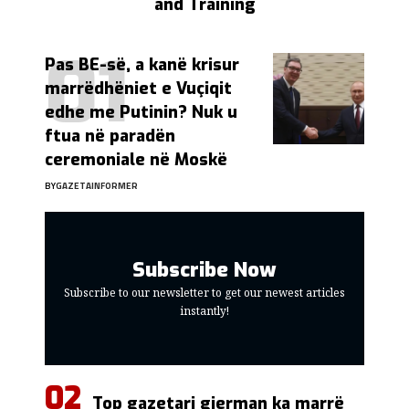
and Training
Pas BE-së, a kanë krisur
marrëdhëniet e Vuçiqit
edhe me Putinin? Nuk u
ftua në paradën
ceremoniale në Moskë
BY
GAZETAINFORMER
Subscribe Now
Subscribe to our newsletter to get our newest articles
instantly!
Top gazetari gjerman ka marrë