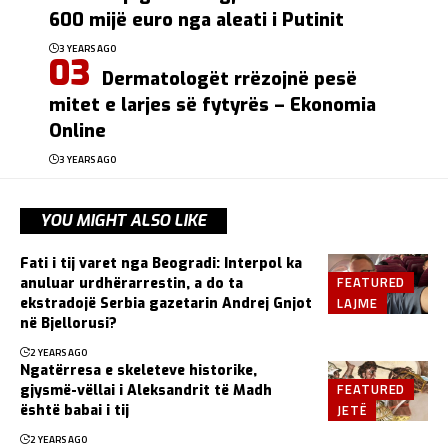
600 mijë euro nga aleati i Putinit
3 YEARS AGO
Dermatologët rrëzojnë pesë
mitet e larjes së fytyrës – Ekonomia
Online
3 YEARS AGO
YOU MIGHT ALSO LIKE
Fati i tij varet nga Beogradi: Interpol ka
FEATURED
anuluar urdhërarrestin, a do ta
LAJME
ekstradojë Serbia gazetarin Andrej Gnjot
në Bjellorusi?
2 YEARS AGO
Ngatërresa e skeleteve historike,
FEATURED
gjysmë-vëllai i Aleksandrit të Madh
JETË
është babai i tij
2 YEARS AGO