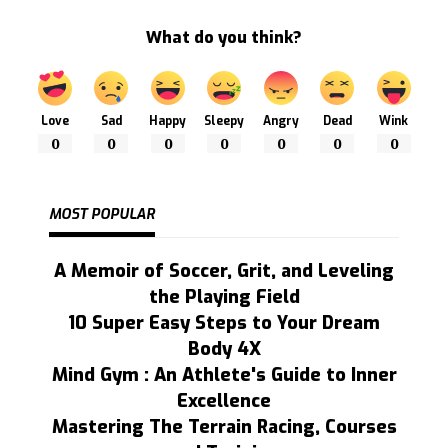
What do you think?
Love
Sad
Happy
Sleepy
Angry
Dead
Wink
0
0
0
0
0
0
0
MOST POPULAR
A Memoir of Soccer, Grit, and Leveling
the Playing Field
10 Super Easy Steps to Your Dream
Body 4X
Mind Gym : An Athlete's Guide to Inner
Excellence
Mastering The Terrain Racing, Courses