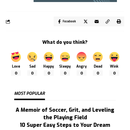
Facebook
What do you think?
Love
Sad
Happy
Sleepy
Angry
Dead
Wink
0
0
0
0
0
0
0
MOST POPULAR
A Memoir of Soccer, Grit, and Leveling
the Playing Field
10 Super Easy Steps to Your Dream