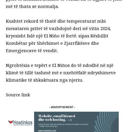
më të thata se normalja.
Kushtet rekord të thatë dhe temperaturat mbi
mesataren pritet të vazhdojnë deri në vitin 2024,
kryesisht falë një El Niño të fortë.
sipas Këshillit
Kombëtar për Shërbimet e Zjarrfikësve dhe
Emergjencave të vendit
.
Ngrohtësia e tepërt e El Niños do të ndodhë në një
klimë të tillë
tashmë më e nxehtë
falë ndryshimeve
klimatike të shkaktuara nga njeriu.
Source link
- ADVERTISEMENT -