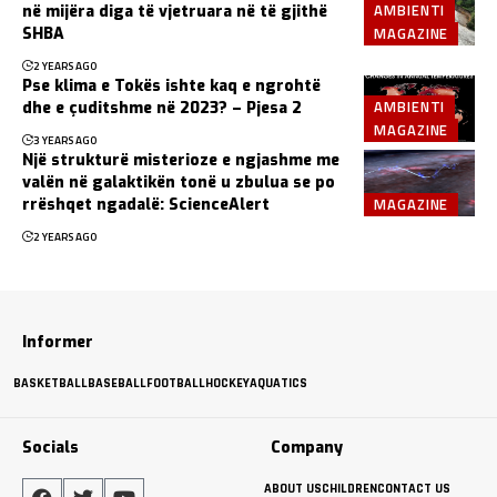
AMBIENTI
në mijëra diga të vjetruara në të gjithë
MAGAZINE
SHBA
2 YEARS AGO
Pse klima e Tokës ishte kaq e ngrohtë
AMBIENTI
dhe e çuditshme në 2023? – Pjesa 2
MAGAZINE
3 YEARS AGO
Një strukturë misterioze e ngjashme me
valën në galaktikën tonë u zbulua se po
MAGAZINE
rrëshqet ngadalë: ScienceAlert
2 YEARS AGO
Informer
BASKETBALL
BASEBALL
FOOTBALL
HOCKEY
AQUATICS
Socials
Company
ABOUT US
CHILDREN
CONTACT US