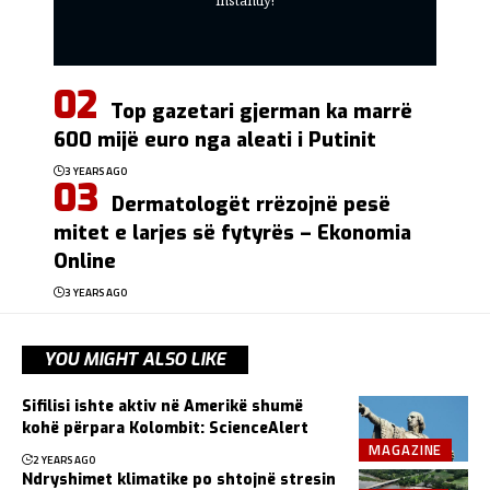
Top gazetari gjerman ka marrë
600 mijë euro nga aleati i Putinit
3 YEARS AGO
Dermatologët rrëzojnë pesë
mitet e larjes së fytyrës – Ekonomia
Online
3 YEARS AGO
YOU MIGHT ALSO LIKE
Sifilisi ishte aktiv në Amerikë shumë
kohë përpara Kolombit: ScienceAlert
MAGAZINE
2 YEARS AGO
Ndryshimet klimatike po shtojnë stresin