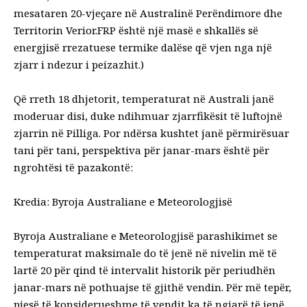
mesataren 20-vjeçare në Australinë Perëndimore dhe
Territorin Verior.
FRP
është një masë e shkallës së
energjisë rrezatuese termike dalëse që vjen nga një
zjarr i ndezur i peizazhit.)
Që rreth 18 dhjetorit, temperaturat në Australi janë
moderuar disi, duke ndihmuar zjarrfikësit të luftojnë
zjarrin në Pilliga. Por ndërsa kushtet janë përmirësuar
tani për tani, perspektiva për janar-mars është për
ngrohtësi të pazakontë:
Kredia: Byroja Australiane e Meteorologjisë
Byroja Australiane e Meteorologjisë
parashikimet
se
temperaturat maksimale do të jenë në nivelin më të
lartë 20 për qind të intervalit historik për periudhën
janar-mars në pothuajse të gjithë vendin. Për më tepër,
pjesë të konsiderueshme të vendit ka të ngjarë të jenë