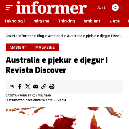
Aa
Teknologji
Ndryshe
Thinking
Ambienti
Jetë
Gazeta Informer
>
Blog
>
Ambienti
>
Australia e pjekur e djegur | Revista Discover
AMBIENTI
MAGAZINE
Australia e pjekur e djegur |
Revista Discover
GAZETAINFORMER
4 MIN READ
LAST UPDATED: DECEMBER 28, 2023 11:15 AM