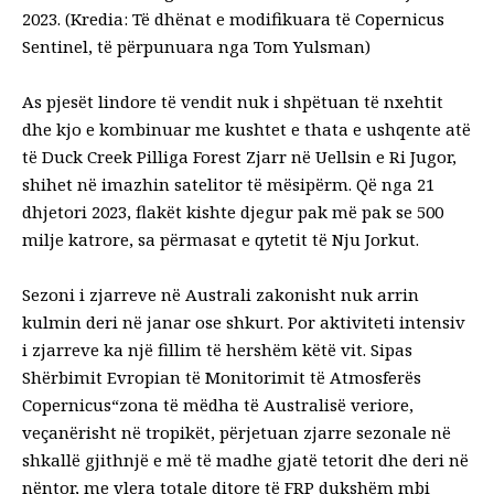
2023. (Kredia: Të dhënat e modifikuara të Copernicus
Sentinel, të përpunuara nga Tom Yulsman)
As pjesët lindore të vendit nuk i shpëtuan të nxehtit
dhe kjo e kombinuar me kushtet e thata e ushqente atë
të
Duck Creek Pilliga Forest Zjarr
në Uellsin e Ri Jugor,
shihet në imazhin satelitor të mësipërm. Që nga 21
dhjetori 2023, flakët
kishte djegur pak më pak se
500
milje katrore, sa përmasat e qytetit të Nju Jorkut.
Sezoni i zjarreve në Australi zakonisht nuk arrin
kulmin deri në janar ose shkurt. Por aktiviteti intensiv
i zjarreve ka një fillim të hershëm këtë vit.
Sipas
Shërbimit Evropian të Monitorimit të Atmosferës
Copernicus
“
zona të mëdha të Australisë veriore,
veçanërisht në tropikët, përjetuan zjarre sezonale në
shkallë gjithnjë e më të madhe gjatë tetorit dhe deri në
nëntor, me vlera totale ditore të FRP dukshëm mbi