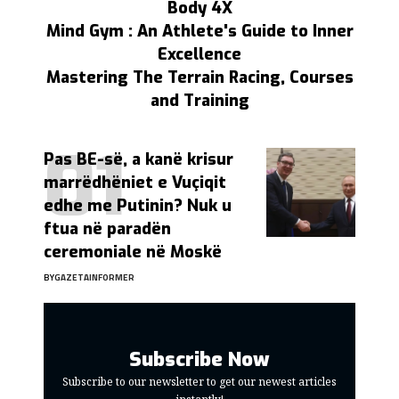
Body 4X
Mind Gym : An Athlete's Guide to Inner
Excellence
Mastering The Terrain Racing, Courses
and Training
Pas BE-së, a kanë krisur
marrëdhëniet e Vuçiqit
edhe me Putinin? Nuk u
ftua në paradën
ceremoniale në Moskë
BY
GAZETAINFORMER
Subscribe Now
Subscribe to our newsletter to get our newest articles
instantly!