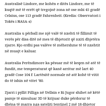
Australisë Lindore, me kohën e ditës Lindore, me të
kuqtë më të errët që tregojnë zona në ose mbi 45 gradë
Celsius, ose 113 gradë Fahrenheit. (Kredia: Observatori i
Tokës i NASA-s)
Australia u përball me një valë të nxehti të fillimit të
verës për disa ditë në mes të dhjetorit që nxiti dhjetëra
zjarre. Kjo erdhi pas valëve të mëhershme të të nxehtit
në muajt e kaluar.
Australia Perëndimore ka pësuar më të keqen në atë të
fundit, me temperaturat që kanë arritur më lart
40
gradë C
ose 104 F. Lartësitë normale në atë kohë të vitit
do të ishin në vitet ’80.
Zjarri i pyllit Pilliga në Uellsin e Ri Jugor shihet në këtë
pamje të simuluar 3D të krijuar duke përdorur të
dhëna të marra nga sateliti Sentinel 2 më 18 dhjetor