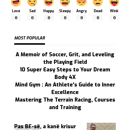
Love
Sad
Happy
Sleepy
Angry
Dead
Wink
0
0
0
0
0
0
0
MOST POPULAR
A Memoir of Soccer, Grit, and Leveling
the Playing Field
10 Super Easy Steps to Your Dream
Body 4X
Mind Gym : An Athlete's Guide to Inner
Excellence
Mastering The Terrain Racing, Courses
and Training
Pas BE-së, a kanë krisur