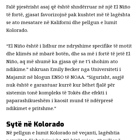
Falë pjesërisht asaj që është shndërruar në një El Niño
të fortë, gjasat favorizojnë pak kushtet më të lagështa
se ato mesatare në Kaliforni dhe pellgun e lumit
Kolorado.
“El Niño është i lidhur me ndryshime specifike të motit
dhe klimës në mbarë botën, dhe sa më i fortë të jetë El
Niño, aq më shumë ka gjasa që ne t’i shohim ato
ndikime.”
shkruan Emily Becker nga Universiteti i
Majamit
në blogun ENSO të NOAA. “Sigurisht, asgjë
nuk është e garantuar kurrë kur bëhet fjalë për
sistemin tonë kompleks të Tokës dhe efekti i
paparashikueshëm i kaosit mund të ndërpresë
ndikimet e pritshme.”
Sytë në Kolorado
Në pellgun e lumit Kolorado në veçanti, lagështia