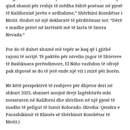
qind shans) për reshje të mëdha është postuar në pjesë
të Kalifornisë javën e ardhshme,” Shërbimi Kombëtar i
Motit.
thuhet në një deklaratë të përditësuar sot
. “Dërë
e madhe pritet në lartësitë më të larta të Sierra
Nevada.”
Por do të duhet shumë më tepër se kaq që i gjithë
rajoni të arrijë. Të paktën për nivelin jugor të Shteteve
të Bashkuara perëndimore, El Niño vazhdon të ofrojë
pak shpresë se do të jetë ende një vit i mirë për borën.
Në këtë perspektivë të reshjeve për dhjetor deri në
shkurt 2023, shanset anojnë drejt lagështirës mbi
mesataren në Kaliforni dhe shtrihen në një pjesë të
madhe të pellgut të lumit Kolorado. (Kredia: Qendra e
Parashikimit të Klimës së Shërbimit Kombëtar të
Motit.)