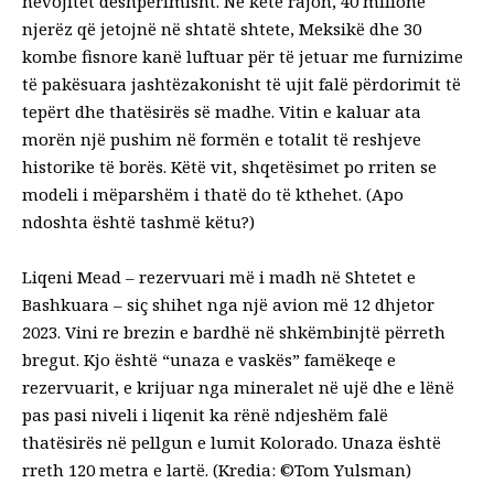
nevojitet dëshpërimisht. Në këtë rajon, 40 milionë
njerëz që jetojnë në shtatë shtete, Meksikë dhe 30
kombe fisnore kanë luftuar për të jetuar me furnizime
të pakësuara jashtëzakonisht të ujit falë përdorimit të
tepërt dhe thatësirës së madhe. Vitin e kaluar ata
morën një pushim në formën e totalit të reshjeve
historike të borës. Këtë vit, shqetësimet po rriten se
modeli i mëparshëm i thatë do të kthehet. (Apo
ndoshta është tashmë këtu?)
Liqeni Mead – rezervuari më i madh në Shtetet e
Bashkuara – siç shihet nga një avion më 12 dhjetor
2023. Vini re brezin e bardhë në shkëmbinjtë përreth
bregut. Kjo është “unaza e vaskës” famëkeqe e
rezervuarit, e krijuar nga mineralet në ujë dhe e lënë
pas pasi niveli i liqenit ka rënë ndjeshëm falë
thatësirës në pellgun e lumit Kolorado. Unaza është
rreth 120 metra e lartë. (Kredia: ©Tom Yulsman)