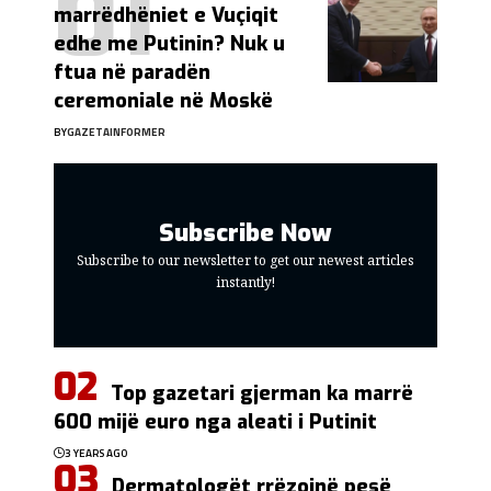
marrëdhëniet e Vuçiqit
edhe me Putinin? Nuk u
ftua në paradën
ceremoniale në Moskë
BY
GAZETAINFORMER
Subscribe Now
Subscribe to our newsletter to get our newest articles
instantly!
Top gazetari gjerman ka marrë
600 mijë euro nga aleati i Putinit
3 YEARS AGO
Dermatologët rrëzojnë pesë