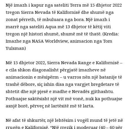
Një imazh i kapur nga sateliti Terra më 15 dhjetor 2022
tregon Sierra Nevada të Kalifornisë dhe shumë nga
zonat përreth, të mbuluara nga bora. Një imazh i
marrë nga sateliti Aqua më 13 dhjetor të këtij viti
tregon një histori shumë, shumë më të thatë. (Kredia:
Imazhe nga NASA Worldview, animacion nga Tom
Yulsman)
Më 15 dhjetor 2022, Sierra Nevada Range e Kalifornisë –
e cila shkon diagonalisht përgjatë imazheve në
animacionin e mësipërm – u varros nën një batanije të
trashë dëbore, siç ishin disa nga vargjet bregdetare të
shtetit dhe një pjesë e madhe e Nevadës gjithashtu.
Pothuajse saktësisht një vit më vonë, nuk ka pothuajse
asnjë borë, përveç në lartësitë më të larta.
Në afat të shkurtër, një lehtësim i vogël mund të jetë në
rrugën e Kalifornisë. “Një rrezik i moderuar (40 – 60 për