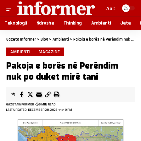
Aa
Teknologji
Ndryshe
Thinking
Ambienti
Jetë
Gazeta Informer
>
Blog
>
Ambienti
>
Pakoja e borës në Perëndim nuk po duket mirë tani
AMBIENTI
MAGAZINE
Pakoja e borës në Perëndim
nuk po duket mirë tani
GAZETAINFORMER
6 MIN READ
LAST UPDATED: DECEMBER 28, 2023 11:10 PM