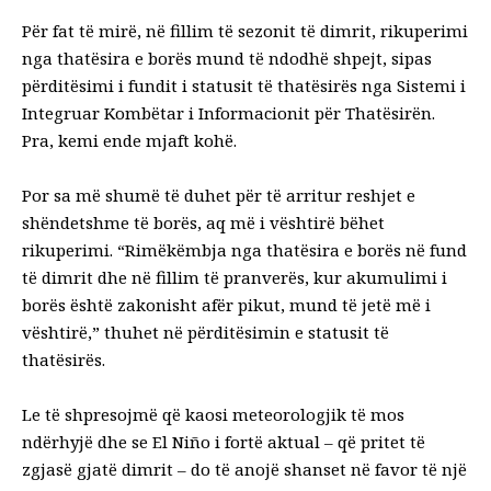
Për fat të mirë, në fillim të sezonit të dimrit, rikuperimi
nga thatësira e borës mund të ndodhë shpejt, sipas
përditësimi i fundit i statusit të thatësirës
nga Sistemi i
Integruar Kombëtar i Informacionit për Thatësirën.
Pra, kemi ende mjaft kohë.
Por sa më shumë të duhet për të arritur reshjet e
shëndetshme të borës, aq më i vështirë bëhet
rikuperimi. “Rimëkëmbja nga thatësira e borës në fund
të dimrit dhe në fillim të pranverës, kur akumulimi i
borës është zakonisht afër pikut, mund të jetë më i
vështirë,” thuhet në përditësimin e statusit të
thatësirës.
Le të shpresojmë që kaosi meteorologjik të mos
ndërhyjë dhe se El Niño i fortë aktual – që pritet të
zgjasë gjatë dimrit – do të anojë shanset në favor të një