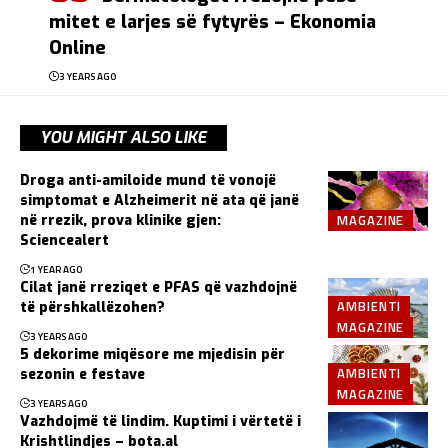
mitet e larjes së fytyrës – Ekonomia
Online
3 YEARS AGO
YOU MIGHT ALSO LIKE
Droga anti-amiloide mund të vonojë
simptomat e Alzheimerit në ata që janë
MAGAZINE
në rrezik, prova klinike gjen:
Sciencealert
1 YEAR AGO
Cilat janë rreziqet e PFAS që vazhdojnë
AMBIENTI
të përshkallëzohen?
MAGAZINE
3 YEARS AGO
5 dekorime miqësore me mjedisin për
AMBIENTI
sezonin e festave
MAGAZINE
3 YEARS AGO
Vazhdojmë të lindim. Kuptimi i vërtetë i
Krishtlindjes – bota.al