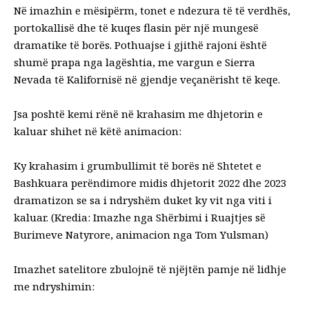
Në imazhin e mësipërm, tonet e ndezura të të verdhës,
portokallisë dhe të kuqes flasin për një mungesë
dramatike të borës. Pothuajse i gjithë rajoni është
shumë prapa nga lagështia, me vargun e Sierra
Nevada të Kalifornisë në gjendje veçanërisht të keqe.
J
sa poshtë kemi rënë në krahasim me dhjetorin e
kaluar shihet në këtë animacion:
Ky krahasim i grumbullimit të borës në Shtetet e
Bashkuara perëndimore midis dhjetorit 2022 dhe 2023
dramatizon se sa i ndryshëm duket ky vit nga viti i
kaluar. (Kredia: Imazhe nga Shërbimi i Ruajtjes së
Burimeve Natyrore, animacion nga Tom Yulsman)
Imazhet satelitore zbulojnë të njëjtën pamje në lidhje
me ndryshimin: