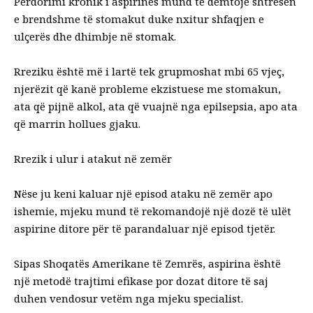
Përdorimi kronik i aspirinës mund të dëmtojë shtresën
e brendshme të stomakut duke nxitur shfaqjen e
ulçerës dhe dhimbje në stomak.
Rreziku është më i lartë tek grupmoshat mbi 65 vjeç,
njerëzit që kanë probleme ekzistuese me stomakun,
ata që pijnë alkol, ata që vuajnë nga epilsepsia, apo ata
që marrin hollues gjaku.
Rrezik i ulur i atakut në zemër
Nëse ju keni kaluar një episod ataku në zemër apo
ishemie, mjeku mund të rekomandojë një dozë të ulët
aspirine ditore për të parandaluar një episod tjetër.
Sipas Shoqatës Amerikane të Zemrës, aspirina është
një metodë trajtimi efikase por dozat ditore të saj
duhen vendosur vetëm nga mjeku specialist.