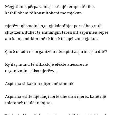
Megjithatë, përpara nisjes së një terapie të tillë,
këshilloheni të konsultoheni me mjekun.
Njerëzit që vuajnë nga gjakderdhjet por edhe gratë
shtatzëna duhet të shmangin tërësisht aspirinën sepse
ajo ka një ndikim më të fortë tek qelizat e gjakut.
Çfarë ndodh në organizëm nëse pini aspirinë çdo ditë?
Ky ilaç mund të shkaktojë efekte anësore në
organizmin e disa njerëzve.
Aspirina shkakton ulçerë në stomak
Aspirina është një ilaç i fortë dhe disa njerëz kanë një
tolerancë të ulët ndaj saj.