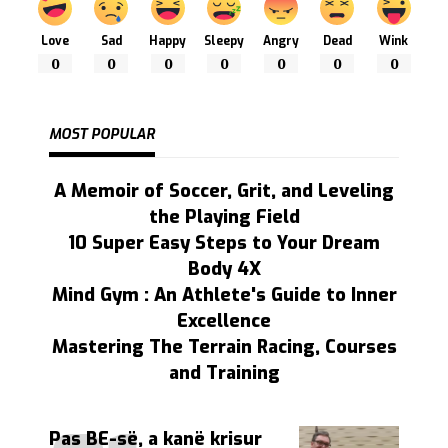
Love
Sad
Happy
Sleepy
Angry
Dead
Wink
0
0
0
0
0
0
0
MOST POPULAR
A Memoir of Soccer, Grit, and Leveling
the Playing Field
10 Super Easy Steps to Your Dream
Body 4X
Mind Gym : An Athlete's Guide to Inner
Excellence
Mastering The Terrain Racing, Courses
and Training
Pas BE-së, a kanë krisur