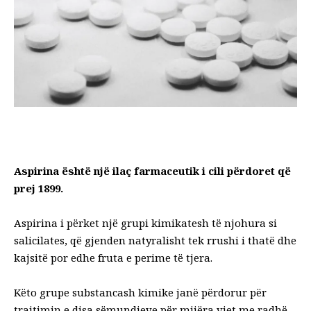
Aspirina është një ilaç farmaceutik i cili përdoret që
prej 1899.
Aspirina i përket një grupi kimikatesh të njohura si
salicilates, që gjenden natyralisht tek rrushi i thatë dhe
kajsitë por edhe fruta e perime të tjera.
Këto grupe substancash kimike janë përdorur për
trajtimin e disa sëmundjeve për mijëra vjet me radhë.