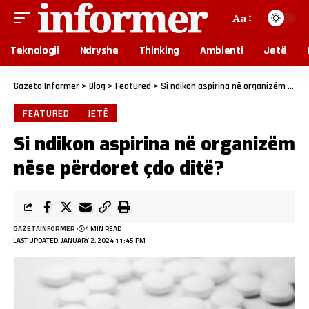
Aa
Teknologji
Ndryshe
Thinking
Ambienti
Jetë
Gazeta Informer
>
Blog
>
Featured
>
Si ndikon aspirina në organizëm nëse përdoret çdo ditë?
FEATURED
JETË
Si ndikon aspirina në organizëm
nëse përdoret çdo ditë?
GAZETAINFORMER
4 MIN READ
LAST UPDATED: JANUARY 2, 2024 11:45 PM