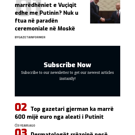
marrëdhëniet e Vuçiqit
edhe me Putinin? Nuk u
ftua në paradën
ceremoniale në Moskë
BY
GAZETAINFORMER
Subscribe Now
Subscribe to our newsletter to get our newest articles
instantly!
Top gazetari gjerman ka marrë
600 mijë euro nga aleati i Putinit
3 YEARS AGO
Dermatologët rrëzojnë pesë