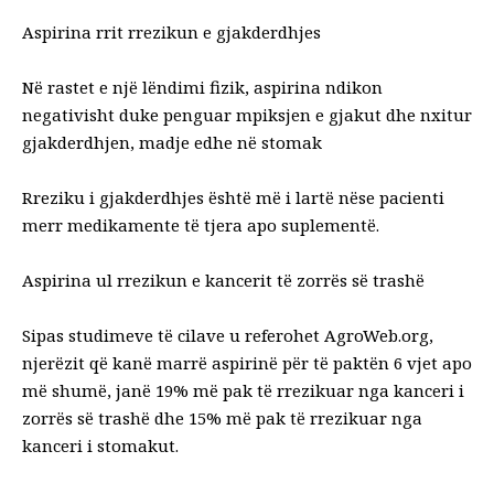
Aspirina rrit rrezikun e gjakderdhjes
Në rastet e një lëndimi fizik, aspirina ndikon
negativisht duke penguar mpiksjen e gjakut dhe nxitur
gjakderdhjen, madje edhe në stomak
Rreziku i gjakderdhjes është më i lartë nëse pacienti
merr medikamente të tjera apo suplementë.
Aspirina ul rrezikun e kancerit të zorrës së trashë
Sipas studimeve të cilave u referohet AgroWeb.org,
njerëzit që kanë marrë aspirinë për të paktën 6 vjet apo
më shumë, janë 19% më pak të rrezikuar nga kanceri i
zorrës së trashë dhe 15% më pak të rrezikuar nga
kanceri i stomakut.