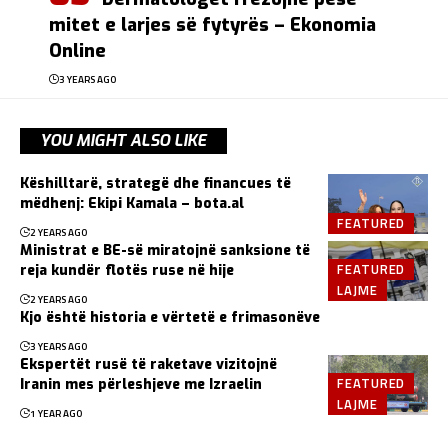
mitet e larjes së fytyrës – Ekonomia
Online
3 YEARS AGO
YOU MIGHT ALSO LIKE
Këshilltarë, strategë dhe financues të
mëdhenj: Ekipi Kamala – bota.al
FEATURED
2 YEARS AGO
Ministrat e BE-së miratojnë sanksione të
FEATURED
reja kundër flotës ruse në hije
LAJME
2 YEARS AGO
Kjo është historia e vërtetë e frimasonëve
3 YEARS AGO
Ekspertët rusë të raketave vizitojnë
FEATURED
Iranin mes përleshjeve me Izraelin
LAJME
1 YEAR AGO