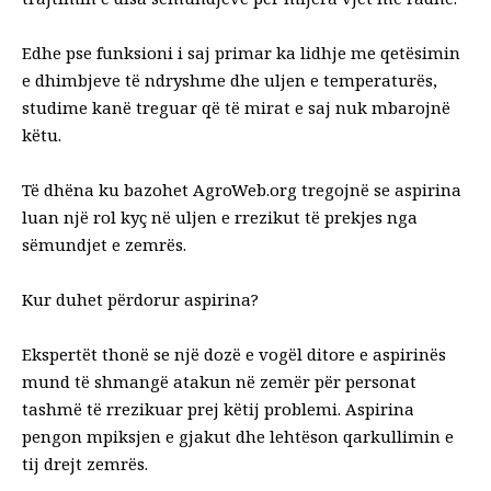
Edhe pse funksioni i saj primar ka lidhje me qetësimin
e dhimbjeve të ndryshme dhe uljen e temperaturës,
studime kanë treguar që të mirat e saj nuk mbarojnë
këtu.
Të dhëna ku bazohet AgroWeb.org tregojnë se aspirina
luan një rol kyç në uljen e rrezikut të prekjes nga
sëmundjet e zemrës.
Kur duhet përdorur aspirina?
Ekspertët thonë se një dozë e vogël ditore e aspirinës
mund të shmangë atakun në zemër për personat
tashmë të rrezikuar prej këtij problemi. Aspirina
pengon mpiksjen e gjakut dhe lehtëson qarkullimin e
tij drejt zemrës.