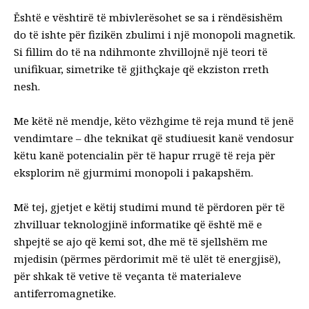
Është e vështirë të mbivlerësohet se sa i rëndësishëm
do të ishte për fizikën zbulimi i një monopoli magnetik.
Si fillim do të na ndihmonte
zhvillojnë një teori të
unifikuar, simetrike
të gjithçkaje që ekziston rreth
nesh.
Me këtë në mendje, këto vëzhgime të reja mund të jenë
vendimtare – dhe teknikat që studiuesit kanë vendosur
këtu kanë potencialin për të hapur rrugë të reja për
eksplorim në
gjurmimi
monopoli i pakapshëm.
Më tej, gjetjet e këtij studimi mund të përdoren për të
zhvilluar teknologjinë informatike që është më e
shpejtë se ajo që kemi sot, dhe
më të sjellshëm me
mjedisin
(përmes përdorimit më të ulët të energjisë),
për shkak të vetive të veçanta të materialeve
antiferromagnetike.