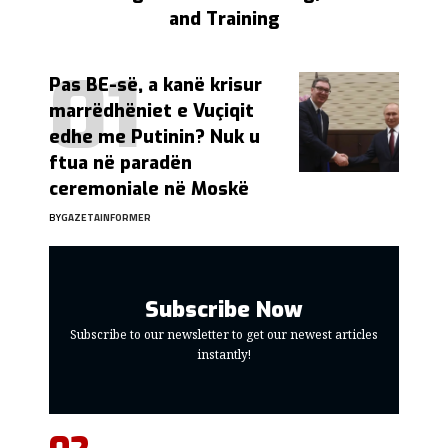
and Training
Pas BE-së, a kanë krisur
marrëdhëniet e Vuçiqit
edhe me Putinin? Nuk u
ftua në paradën
ceremoniale në Moskë
BY
GAZETAINFORMER
Subscribe Now
Subscribe to our newsletter to get our newest articles
instantly!