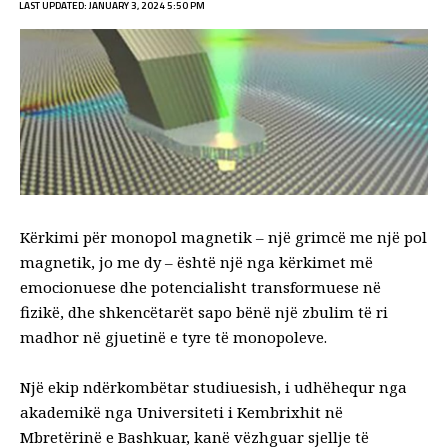
LAST UPDATED: JANUARY 3, 2024 5:50 PM
Kërkimi për
monopol magnetik
– një grimcë me një pol
magnetik, jo me dy – është një nga kërkimet më
emocionuese dhe potencialisht transformuese në
fizikë, dhe shkencëtarët sapo bënë një zbulim të ri
madhor në gjuetinë e tyre të monopoleve.
Një ekip ndërkombëtar studiuesish, i udhëhequr nga
akademikë nga Universiteti i Kembrixhit në
Mbretërinë e Bashkuar, kanë vëzhguar sjellje të