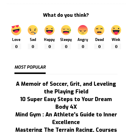
What do you think?
Love
Sad
Happy
Sleepy
Angry
Dead
Wink
0
0
0
0
0
0
0
MOST POPULAR
A Memoir of Soccer, Grit, and Leveling
the Playing Field
10 Super Easy Steps to Your Dream
Body 4X
Mind Gym : An Athlete's Guide to Inner
Excellence
Mastering The Terrain Racing, Courses