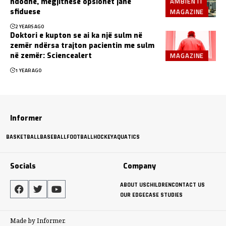
AMBIENTI
ndodhë, megjithëse opsionet janë
MAGAZINE
sfiduese
2 YEARS AGO
Doktori e kupton se ai ka një sulm në
zemër ndërsa trajton pacientin me sulm
MAGAZINE
në zemër: Sciencealert
1 YEAR AGO
Informer
BASKETBALL
BASEBALL
FOOTBALL
HOCKEY
AQUATICS
Socials
Company
ABOUT US
CHILDREN
CONTACT US
OUR EDGE
CASE STUDIES
Made by Informer.