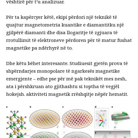
vështirë për t’u analizuar.
Për ta kapërcyer këtë, ekipi përdori një teknikë të
quajtur
magnetometria kuantike e diamantit
ku një
gjilpërë diamanti dhe disa llogaritje të zgjuara të
rrotullimit të elektroneve përdoren për të matur fushat
magnetike pa ndërhyrë në to.
Dhe këtu bëhet interesante. Studiuesit gjetën prova të
shpërndarjes monopolare të ngarkesës magnetike
emergjente – edhe pse për më pak teknikët mes nesh,
ata i përshkruan ato gjithashtu si toptha të vegjël
hokejsh.
aktiviteti magnetik
rrëshqitje nëpër hematit.