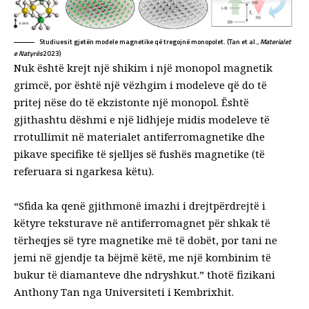
Studiuesit gjetën modele magnetike që tregojnë monopolet. (Tan et al.,
Materialet
e Natyrës
2023)
Nuk është krejt një shikim i një
monopol magnetik
grimcë, por është një vëzhgim i modeleve që do të
pritej nëse do të ekzistonte një monopol. Është
gjithashtu dëshmi e një lidhjeje midis modeleve të
rrotullimit në materialet antiferromagnetike dhe
pikave specifike të sjelljes së fushës magnetike (të
referuara si ngarkesa këtu).
“Sfida ka qenë gjithmonë imazhi i drejtpërdrejtë i
këtyre teksturave në antiferromagnet për shkak të
tërheqjes së tyre magnetike më të dobët, por tani ne
jemi në gjendje ta bëjmë këtë, me një kombinim të
bukur të diamanteve dhe ndryshkut.”
thotë
fizikani
Anthony Tan nga Universiteti i Kembrixhit.