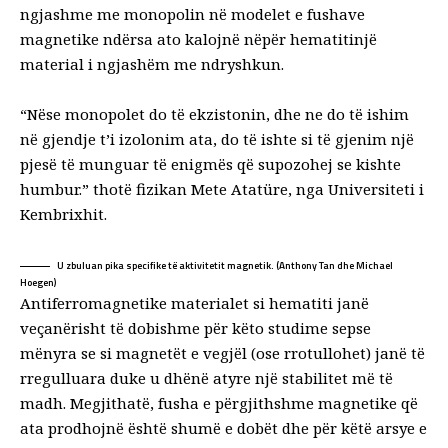
ngjashme me monopolin në modelet e fushave
magnetike ndërsa ato kalojnë nëpër
hematiti
një
material i ngjashëm me ndryshkun.
“Nëse monopolet do të ekzistonin, dhe ne do të ishim
në gjendje t’i izolonim ata, do të ishte si të gjenim një
pjesë të munguar të enigmës që supozohej se kishte
humbur.”
thotë
fizikan Mete Atatüre, nga Universiteti i
Kembrixhit.
U zbuluan pika specifike të aktivitetit magnetik. (Anthony Tan dhe Michael
Hoegen)
Antiferromagnetike
materialet si hematiti janë
veçanërisht të dobishme për këto studime sepse
mënyra se si magnetët e vegjël (
ose rrotullohet
) janë të
rregulluara duke u dhënë atyre një stabilitet më të
madh. Megjithatë, fusha e përgjithshme magnetike që
ata prodhojnë është shumë e dobët dhe për këtë arsye e