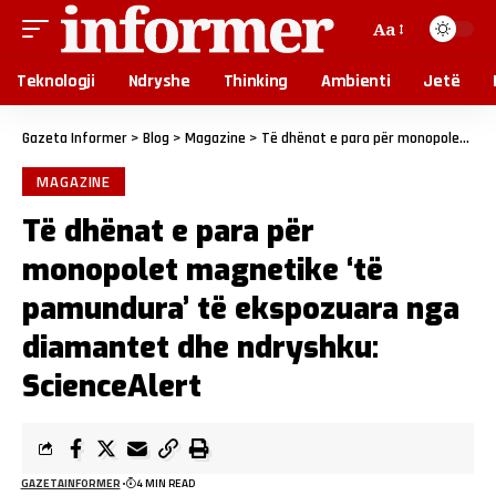
Aa
Teknologji
Ndryshe
Thinking
Ambienti
Jetë
Gazeta Informer
>
Blog
>
Magazine
>
Të dhënat e para për monopolet magnetike ‘të pamundura’ të ekspozuara nga diamantet dhe ndryshku: ScienceAlert
MAGAZINE
Të dhënat e para për
monopolet magnetike ‘të
pamundura’ të ekspozuara nga
diamantet dhe ndryshku:
ScienceAlert
GAZETAINFORMER
4 MIN READ