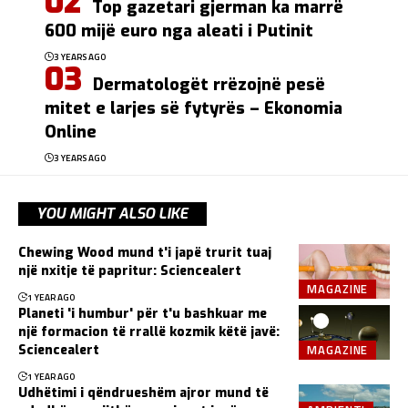
Top gazetari gjerman ka marrë
600 mijë euro nga aleati i Putinit
3 YEARS AGO
Dermatologët rrëzojnë pesë
mitet e larjes së fytyrës – Ekonomia
Online
3 YEARS AGO
YOU MIGHT ALSO LIKE
Chewing Wood mund t'i japë trurit tuaj
një nxitje të papritur: Sciencealert
MAGAZINE
1 YEAR AGO
Planeti 'i humbur' për t'u bashkuar me
një formacion të rrallë kozmik këtë javë:
MAGAZINE
Sciencealert
1 YEAR AGO
Udhëtimi i qëndrueshëm ajror mund të