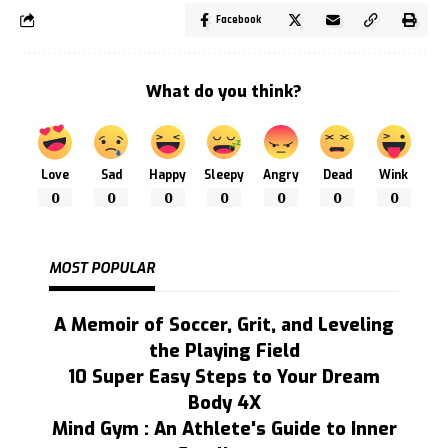
Facebook
What do you think?
Love
Sad
Happy
Sleepy
Angry
Dead
Wink
0
0
0
0
0
0
0
MOST POPULAR
A Memoir of Soccer, Grit, and Leveling
the Playing Field
10 Super Easy Steps to Your Dream
Body 4X
Mind Gym : An Athlete's Guide to Inner