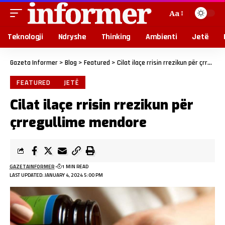
Aa
Teknologji
Ndryshe
Thinking
Ambienti
Jetë
Gazeta Informer
>
Blog
>
Featured
>
Cilat ilaçe rrisin rrezikun për çrregullime mendore
FEATURED
JETË
Cilat ilaçe rrisin rrezikun për
çrregullime mendore
GAZETAINFORMER
1 MIN READ
LAST UPDATED: JANUARY 4, 2024 5:00 PM