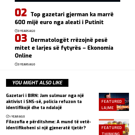
Top gazetari gjerman ka marrë
600 mijë euro nga aleati i Putinit
3 YEARS AGO
Dermatologët rrëzojnë pesë
mitet e larjes së fytyrës – Ekonomia
Online
3 YEARS AGO
YOU MIGHT ALSO LIKE
Gazetari i BIRN: Jam sulmuar nga një
FEATURED
aktivist i SNS-së, policia refuzon ta
LAJME
identifikojë dhe ta ndalojë
1 YEAR AGO
Filozofia e përditshme: A mund të vetë-
FEATURED
identifikoheni si një gjeneratë tjetër?
THINKING