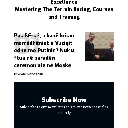
Excellence
Mastering The Terrain Racing, Courses
and Training
Pas BE-së, a kanë krisur
marrëdhëniet e Vuçiqit
edhe me Putinin? Nuk u
ftua në paradën
ceremoniale në Moskë
BY
GAZETAINFORMER
Subscribe Now
Subscribe to our newsletter to get our newest articles
instantly!