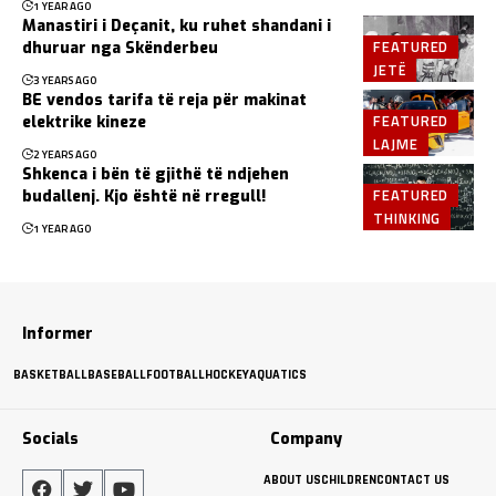
1 YEAR AGO
Manastiri i Deçanit, ku ruhet shandani i
FEATURED
dhuruar nga Skënderbeu
JETË
3 YEARS AGO
BE vendos tarifa të reja për makinat
FEATURED
elektrike kineze
LAJME
2 YEARS AGO
Shkenca i bën të gjithë të ndjehen
FEATURED
budallenj. Kjo është në rregull!
THINKING
1 YEAR AGO
Informer
BASKETBALL
BASEBALL
FOOTBALL
HOCKEY
AQUATICS
Socials
Company
ABOUT US
CHILDREN
CONTACT US