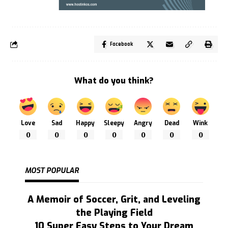
Facebook
What do you think?
Love
Sad
Happy
Sleepy
Angry
Dead
Wink
0
0
0
0
0
0
0
MOST POPULAR
A Memoir of Soccer, Grit, and Leveling
the Playing Field
10 Super Easy Steps to Your Dream