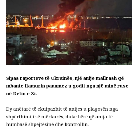
Sipas raporteve të Ukrainës, një anije mallrash që
mbante flamurin panamez u godit nga një minë ruse
në Detin e Zi.
Dy anëtarë të ekuipazhit të anijes u plagosën nga
shpërthimi i së mërkurës, duke bërë që anija të
humbasë shpejtësinë dhe kontrollin.