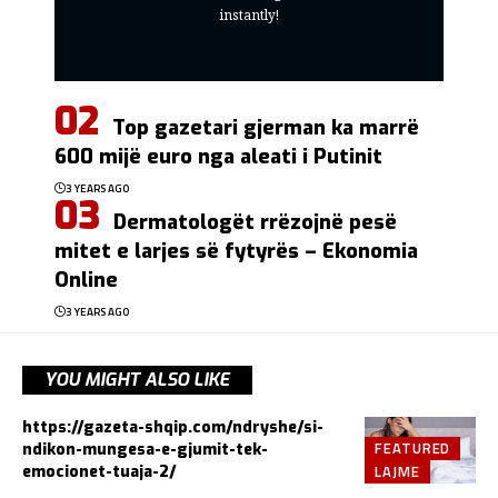
instantly!
Top gazetari gjerman ka marrë
600 mijë euro nga aleati i Putinit
3 YEARS AGO
Dermatologët rrëzojnë pesë
mitet e larjes së fytyrës – Ekonomia
Online
3 YEARS AGO
YOU MIGHT ALSO LIKE
https://gazeta-shqip.com/ndryshe/si-
FEATURED
ndikon-mungesa-e-gjumit-tek-
LAJME
emocionet-tuaja-2/