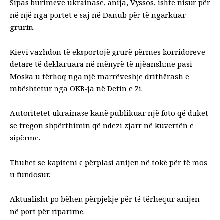
Sipas burimeve ukrainase, anija, Vyssos, ishte nisur për
në një nga portet e saj në Danub për të ngarkuar
grurin.
Kievi vazhdon të eksportojë grurë përmes korridoreve
detare të deklaruara në mënyrë të njëanshme pasi
Moska u tërhoq nga një marrëveshje drithërash e
mbështetur nga OKB-ja në Detin e Zi.
Autoritetet ukrainase kanë publikuar një foto që duket
se tregon shpërthimin që ndezi zjarr në kuvertën e
sipërme.
Thuhet se kapiteni e përplasi anijen në tokë për të mos
u fundosur.
Aktualisht po bëhen përpjekje për të tërhequr anijen
në port për riparime.