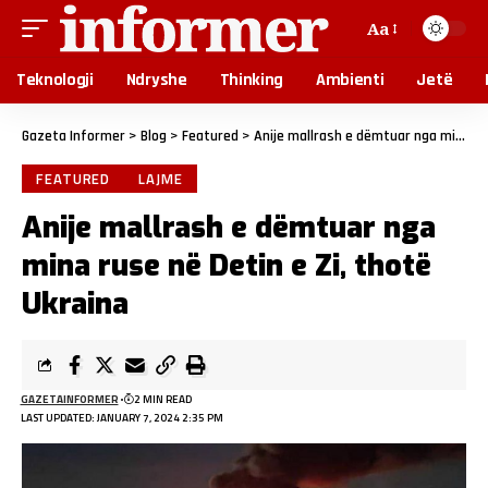
Aa
Teknologji
Ndryshe
Thinking
Ambienti
Jetë
Gazeta Informer
>
Blog
>
Featured
>
Anije mallrash e dëmtuar nga mina ruse në Detin e Zi, thotë Ukraina
FEATURED
LAJME
Anije mallrash e dëmtuar nga
mina ruse në Detin e Zi, thotë
Ukraina
GAZETAINFORMER
2 MIN READ
LAST UPDATED: JANUARY 7, 2024 2:35 PM