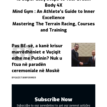
Body 4X
Mind Gym : An Athlete's Guide to Inner
Excellence
Mastering The Terrain Racing, Courses
and Training
Pas BE-së, a kanë krisur
marrëdhëniet e Vuçiqit
edhe me Putinin? Nuk u
ftua në paradën
ceremoniale në Moskë
BY
GAZETAINFORMER
Subscribe Now
Subscribe to our newsletter to get our newest articles