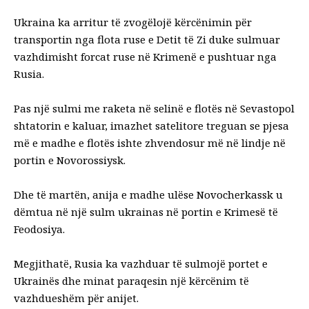
Ukraina ka arritur të zvogëlojë kërcënimin për
transportin nga flota ruse e Detit të Zi duke sulmuar
vazhdimisht forcat ruse në Krimenë e pushtuar nga
Rusia.
Pas një sulmi me raketa në selinë e flotës në Sevastopol
shtatorin e kaluar, imazhet satelitore treguan se pjesa
më e madhe e flotës ishte zhvendosur më në lindje në
portin e Novorossiysk.
Dhe të martën, anija e madhe ulëse Novocherkassk u
dëmtua në një sulm ukrainas në portin e Krimesë të
Feodosiya.
Megjithatë, Rusia ka vazhduar të sulmojë portet e
Ukrainës dhe minat paraqesin një kërcënim të
vazhdueshëm për anijet.