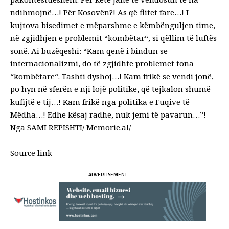
ndihmojnë…! Për Kosovën?! As që flitet fare…! I
kujtova bisedimet e mëparshme e këmbënguljen time,
në zgjidhjen e problemit “kombëtar“, si qëllim të luftës
sonë. Ai buzëqeshi: “Kam qenë i bindun se
internacionalizmi, do të zgjidhte problemet tona
“kombëtare“. Tashti dyshoj…! Kam frikë se vendi jonë,
po hyn në sferën e nji lojë politike, që tejkalon shumë
kufijtë e tij…! Kam frikë nga politika e Fuqive të
Mëdha…! Edhe kësaj radhe, nuk jemi të pavarun…”!
Nga SAMI REPISHTI/ Memorie.al/
Source link
- ADVERTISEMENT -