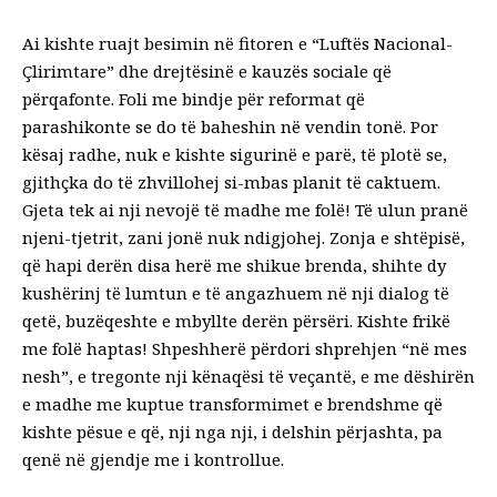
Ai kishte ruajt besimin në fitoren e “Luftës Nacional-
Çlirimtare” dhe drejtësinë e kauzës sociale që
përqafonte. Foli me bindje për reformat që
parashikonte se do të baheshin në vendin tonë. Por
kësaj radhe, nuk e kishte sigurinë e parë, të plotë se,
gjithçka do të zhvillohej si-mbas planit të caktuem.
Gjeta tek ai nji nevojë të madhe me folë! Të ulun pranë
njeni-tjetrit, zani jonë nuk ndigjohej. Zonja e shtëpisë,
që hapi derën disa herë me shikue brenda, shihte dy
kushërinj të lumtun e të angazhuem në nji dialog të
qetë, buzëqeshte e mbyllte derën përsëri. Kishte frikë
me folë haptas! Shpeshherë përdori shprehjen “në mes
nesh”, e tregonte nji kënaqësi të veçantë, e me dëshirën
e madhe me kuptue transformimet e brendshme që
kishte pësue e që, nji nga nji, i delshin përjashta, pa
qenë në gjendje me i kontrollue.