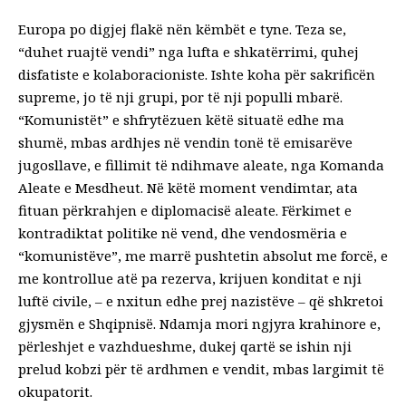
Europa po digjej flakë nën këmbët e tyne. Teza se,
“duhet ruajtë vendi” nga lufta e shkatërrimi, quhej
disfatiste e kolaboracioniste. Ishte koha për sakrificën
supreme, jo të nji grupi, por të nji populli mbarë.
“Komunistët” e shfrytëzuen këtë situatë edhe ma
shumë, mbas ardhjes në vendin tonë të emisarëve
jugosllave, e fillimit të ndihmave aleate, nga Komanda
Aleate e Mesdheut. Në këtë moment vendimtar, ata
fituan përkrahjen e diplomacisë aleate. Fërkimet e
kontradiktat politike në vend, dhe vendosmëria e
“komunistëve”, me marrë pushtetin absolut me forcë, e
me kontrollue atë pa rezerva, krijuen konditat e nji
luftë civile, – e nxitun edhe prej nazistëve – që shkretoi
gjysmën e Shqipnisë. Ndamja mori ngjyra krahinore e,
përleshjet e vazhdueshme, dukej qartë se ishin nji
prelud kobzi për të ardhmen e vendit, mbas largimit të
okupatorit.