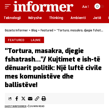
Aa
Teknologji
Ndryshe
Thinking
Ambienti
Jetë
Gazeta Informer
>
Blog
>
Featured
>
“Tortura, masakra, djegie fshatrash…”/ Kujtimet e ish-të dënuarit politik: Një luftë civile mes komunistëve dhe ballistëve!
FEATURED
LAJME
“Tortura, masakra, djegie
fshatrash…”/ Kujtimet e ish-të
dënuarit politik: Një luftë civile
mes komunistëve dhe
ballistëve!
GAZETAINFORMER
26 MIN READ