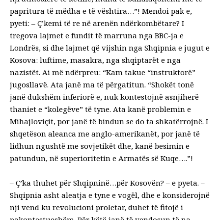
papritura të mëdha e të vështira…”! Mendoi pak e,
pyeti: – Ç’kemi të re në arenën ndërkombëtare? I
tregova lajmet e fundit të marruna nga BBC-ja e
Londrës, si dhe lajmet që vijshin nga Shqipnia e jugut e
Kosova: luftime, masakra, nga shqiptarët e nga
nazistët. Ai më ndërpreu: “Kam takue “instruktorë”
jugosllavë. Ata janë ma të përgatitun. “Shokët tonë
janë dukshëm inferiorë e, nuk kontestojnë asnjiherë
thaniet e “kolegëve” të tyne. Ata kanë problemin e
Mihajloviçit, por janë të bindun se do ta shkatërrojnë. I
shqetëson aleanca me anglo-amerikanët, por janë të
lidhun ngushtë me sovjetikët dhe, kanë besimin e
patundun, në superioritetin e Armatës së Kuqe….”!
– Ç’ka thuhet për Shqipninë…për Kosovën? – e pyeta. –
Shqipnia asht aleatja e tyne e vogël, dhe e konsiderojnë
nji vend ku revolucioni proletar, duhet të fitojë i
pakontestueshëm. Për këtë janë të vendosun të na