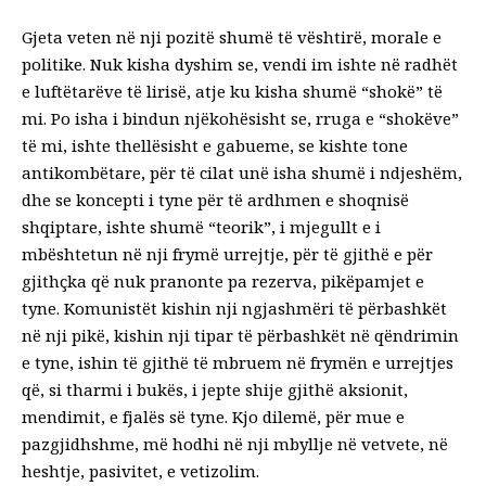
Gjeta veten në nji pozitë shumë të vështirë, morale e
politike. Nuk kisha dyshim se, vendi im ishte në radhët
e luftëtarëve të lirisë, atje ku kisha shumë “shokë” të
mi. Po isha i bindun njëkohësisht se, rruga e “shokëve”
të mi, ishte thellësisht e gabueme, se kishte tone
antikombëtare, për të cilat unë isha shumë i ndjeshëm,
dhe se koncepti i tyne për të ardhmen e shoqnisë
shqiptare, ishte shumë “teorik”, i mjegullt e i
mbështetun në nji frymë urrejtje, për të gjithë e për
gjithçka që nuk pranonte pa rezerva, pikëpamjet e
tyne. Komunistët kishin nji ngjashmëri të përbashkët
në nji pikë, kishin nji tipar të përbashkët në qëndrimin
e tyne, ishin të gjithë të mbruem në frymën e urrejtjes
që, si tharmi i bukës, i jepte shije gjithë aksionit,
mendimit, e fjalës së tyne. Kjo dilemë, për mue e
pazgjidhshme, më hodhi në nji mbyllje në vetvete, në
heshtje, pasivitet, e vetizolim.