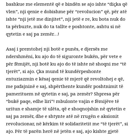
bashkue me elementë që e bindën se ajo ishte “diçka që
vlen”, nji qenie e dobishme për “revolucion” që, për atë
ishte “nji jetë me dinjitet”, nji jetë e re, ku bota nuk do
ta përbuzte, nuk do ta tallte e poshtonte, ashtu si në
qytetin e saj pa zemër…!
Asaj i premtohej nji botë e punës, e djersës me
ndershmëni, ku ajo do të siguronte bukën, për vete e
për fëmijët, nji botë ku ajo do të ishte në shoqni me “të
tjerët”, si ajo. Çka mund të kundërpeshonte
entuziazmin e kësaj qenie të mjerë që revoltohej e që,
me pafajninë e saj, shpërthente kundër poshtnimit të
pamerituem në qytetin e saj, pa zemër? Shpresa për
“bukë paqe, edhe liri”! mbulonte vajin e fëmijëve të
uritun e shamje të ulëta, që e shoqnojshin në qytetin e
saj pa zemër, dhe e shtynte atë në rrugën e aksionit
revolucionar, në kërkim të solidaritetit me “të tjerët”, si
ajo. Për të parën herë në jetën e saj, ajo kishte gjetë