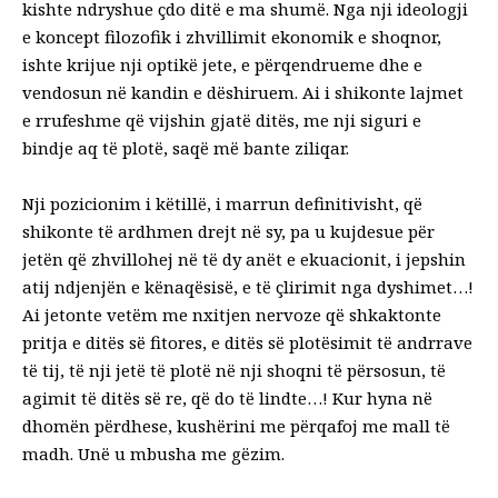
kishte ndryshue çdo ditë e ma shumë. Nga nji ideologji
e koncept filozofik i zhvillimit ekonomik e shoqnor,
ishte krijue nji optikë jete, e përqendrueme dhe e
vendosun në kandin e dëshiruem. Ai i shikonte lajmet
e rrufeshme që vijshin gjatë ditës, me nji siguri e
bindje aq të plotë, saqë më bante ziliqar.
Nji pozicionim i këtillë, i marrun definitivisht, që
shikonte të ardhmen drejt në sy, pa u kujdesue për
jetën që zhvillohej në të dy anët e ekuacionit, i jepshin
atij ndjenjën e kënaqësisë, e të çlirimit nga dyshimet…!
Ai jetonte vetëm me nxitjen nervoze që shkaktonte
pritja e ditës së fitores, e ditës së plotësimit të andrrave
të tij, të nji jetë të plotë në nji shoqni të përsosun, të
agimit të ditës së re, që do të lindte…! Kur hyna në
dhomën përdhese, kushërini me përqafoj me mall të
madh. Unë u mbusha me gëzim.