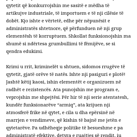
qytetit që konkurrojshin me sasitë e mëdha të
artikujve industriale, të importuem e të nji cilësie të
dobët. Kjo ishte e vërtetë, edhe për nëpunësit e
administratës shtetnore, që përfunduen në nji grup
elementësh të korruptuem. Shkollat funksionojshin ma
shumë si ndërtesa grumbullimi të fëmijëve, se si
qendra edukimi.
Krimi u rrit, kriminelët u shtuen, sidomos rrugëve të
qytetit, gjatë orëve të natës. Ishte nji pasiguri e plotë!
Jashtë këtij kaosi, ishin elementët e organizuem në
radhët e rezistencës. Ata punojshin me program e,
veprojshin me shpejtësi. Për hir të nji serie atentatesh,
kundër funksionarëve “armiq”, ata krijuen nji
atmosferë frike në qytet, e cila u dha epërsinë në
marrjen e vendimeve, që kishin të bajnë me jetën e
qytetarëve. Pa udhëheqje politike të besueshme e pa
administratë efektive, detyra e ruajtjes së rendit, iu