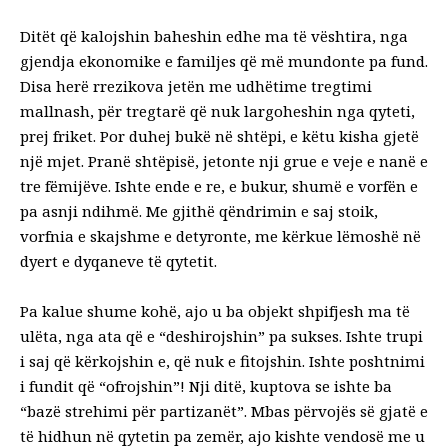
Ditët që kalojshin baheshin edhe ma të vështira, nga
gjendja ekonomike e familjes që më mundonte pa fund.
Disa herë rrezikova jetën me udhëtime tregtimi
mallnash, për tregtarë që nuk largoheshin nga qyteti,
prej friket. Por duhej bukë në shtëpi, e këtu kisha gjetë
një mjet. Pranë shtëpisë, jetonte nji grue e veje e nanë e
tre fëmijëve. Ishte ende e re, e bukur, shumë e vorfën e
pa asnji ndihmë. Me gjithë qëndrimin e saj stoik,
vorfnia e skajshme e detyronte, me kërkue lëmoshë në
dyert e dyqaneve të qytetit.
Pa kalue shume kohë, ajo u ba objekt shpifjesh ma të
ulëta, nga ata që e “deshirojshin” pa sukses. Ishte trupi
i saj që kërkojshin e, që nuk e fitojshin. Ishte poshtnimi
i fundit që “ofrojshin”! Nji ditë, kuptova se ishte ba
“bazë strehimi për partizanët”. Mbas përvojës së gjatë e
të hidhun në qytetin pa zemër, ajo kishte vendosë me u