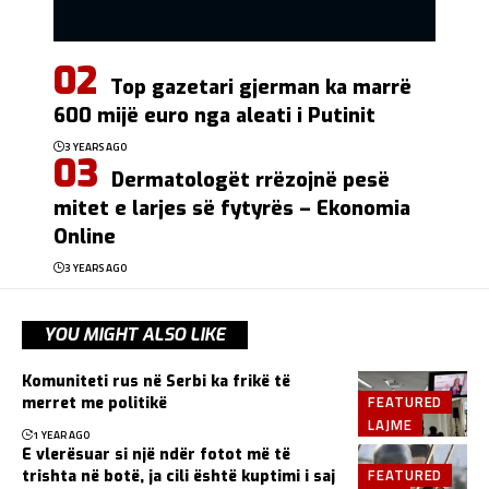
Top gazetari gjerman ka marrë
600 mijë euro nga aleati i Putinit
3 YEARS AGO
Dermatologët rrëzojnë pesë
mitet e larjes së fytyrës – Ekonomia
Online
3 YEARS AGO
YOU MIGHT ALSO LIKE
Komuniteti rus në Serbi ka frikë të
FEATURED
merret me politikë
LAJME
1 YEAR AGO
E vlerësuar si një ndër fotot më të
FEATURED
trishta në botë, ja cili është kuptimi i saj