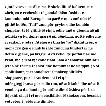
Gjatë viteve ’30 dhe ’40 të shekullit të kaluem, me
zbritjen e rrebeshit të pandalshëm fashist e
komunist mbi Europë, ma parë e ma vonë mbi të
gjithë botën, “fati” zuni për gryke edhe kombin
shqiptar. Si të gjithë të rinjt, edhe unë u gjenda në nji
udhëkryq ku duhej marrë nji qëndrim, qoftë edhe me
rrezikun e jetës. Atëherë i thashë “jo” diktaturës, e
mora rrugën që nuk kishte fund, nji lundërtar në
detin e gjanë, pa brigje. Akti rebel që pothuajse më
vrau, më çliroi njëkohësisht. Jam dëshmitar okular i
jetës në ferrin fashist dhe komunist në Shqipni, jo si
“politikan”, “personalitet” i makropolitikës
shqiptare, por si student, si i ri që u
ndërgjegjësova për rolin tim, në atë kohë dhe në atë
vend, nga dashunia për atdhe dhe dëshira për liri;
thjesht, si nji i ri me sensibilitet të theksuem, besnik i
vetvetes, i jetës me dinjitet.