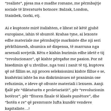
“realiste”, pjesa ma e madhe romane, me përmbajtje
sociale të literaturës botnore: Balzak, London,
Stainbek, Gorki, etj.
Ai e kuptonte mirë italishten, e librat në këtë gjuhë
europiane, ishin të shumtë. Krahas tyne, ai lexonte
edhe materiale me përmbajtje marksiste dhe nji seri
përkthimesh, shumica në dispensa, të marruna nga
arsenali sovjetik. Këtu e kishin burimin edhe idetë e tij
“revolucionare”, që kishte përqafue me pasion. Por në
bisedimin që u zhvillue, nga toni i zanit të tij, kuptova
që në fillim se, nji proces seleksionimi kishte fillue e se,
kushërini ishte ba ma diskriminues në pranimin ose
refuzimin, e ideve që ofronte materiali i lexuem. Asnji
fjalë për “diktaturën e proletariatit”, për “revolucionin
botëror”, për “fitoren finale të klasës punëtore”, dhe
“botën e re” që premtonte lufta kundër vendeve
kapitaliste….!