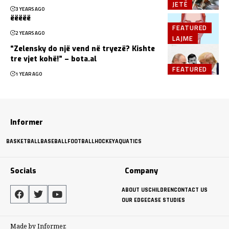
JETË
3 YEARS AGO
ëëëëë
FEATURED
2 YEARS AGO
LAJME
“Zelensky do një vend në tryezë? Kishte
tre vjet kohë!” – bota.al
FEATURED
1 YEAR AGO
Informer
BASKETBALL
BASEBALL
FOOTBALL
HOCKEY
AQUATICS
Socials
Company
ABOUT US
CHILDREN
CONTACT US
OUR EDGE
CASE STUDIES
Made by Informer.