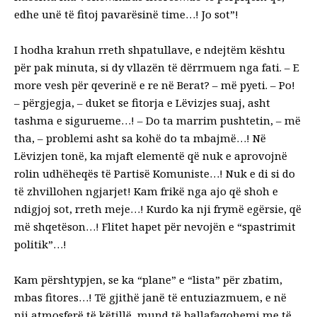
edhe unë të fitoj pavarësinë time…! Jo sot”!
I hodha krahun rreth shpatullave, e ndejtëm kështu
për pak minuta, si dy vllazën të dërrmuem nga fati. – E
more vesh për qeverinë e re në Berat? – më pyeti. – Po!
– përgjegja, – duket se fitorja e Lëvizjes suaj, asht
tashma e sigurueme…! – Do ta marrim pushtetin, – më
tha, – problemi asht sa kohë do ta mbajmë…! Në
Lëvizjen tonë, ka mjaft elementë që nuk e aprovojnë
rolin udhëheqës të Partisë Komuniste…! Nuk e di si do
të zhvillohen ngjarjet! Kam frikë nga ajo që shoh e
ndigjoj sot, rreth meje…! Kurdo ka nji frymë egërsie, që
më shqetëson…! Flitet hapet për nevojën e “spastrimit
politik”…!
Kam përshtypjen, se ka “plane” e “lista” për zbatim,
mbas fitores…! Të gjithë janë të entuziazmuem, e në
nji atmosferë të këtillë, mund të ballafaqohemi me të