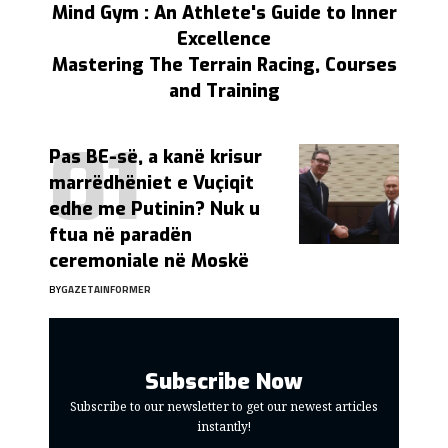
Mind Gym : An Athlete's Guide to Inner
Excellence
Mastering The Terrain Racing, Courses
and Training
Pas BE-së, a kanë krisur
marrëdhëniet e Vuçiqit
edhe me Putinin? Nuk u
ftua në paradën
ceremoniale në Moskë
BY
GAZETAINFORMER
Subscribe Now
Subscribe to our newsletter to get our newest articles
instantly!