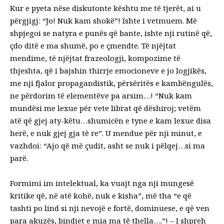
Kur e pyeta nëse diskutonte kështu me të tjerët, ai u
përgjigj: “Jo! Nuk kam shokë”! Ishte i vetmuem. Më
shpjegoi se natyra e punës që bante, ishte nji rutinë që,
çdo ditë e ma shumë, po e çmendte. Të njëjtat
mendime, të njëjtat frazeologji, kompozime të
thjeshta, që i bajshin thirrje emocioneve e jo logjikës,
me nji fjalor propagandistik, përsëritës e kambëngulës,
ne përdorim të elementëve pa arsim…! “Nuk kam
mundësi me lexue për vete librat që dëshiroj; vetëm
atë që gjej aty-këtu…shumicën e tyne e kam lexue disa
herë, e nuk gjej gja të re”. U mendue për nji minut, e
vazhdoi: “Ajo që më çudit, asht se nuk i pëlqej…si ma
parë.
Formimi im intelektual, ka vuajt nga nji mungesë
kritike që, në atë kohë, nuk e kisha”, më tha “e që
tashti po lind si nji nevojë e fortë, dominuese, e që ven
para akuzës, bindjet e mia ma të thella….”! – I shpreh