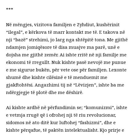
***
Në mëngjes, vizitova familjen e Zyhdiut, kushërinit
“ilegal”, e kërkova të marr kontakt me të. E takova në
nji “bazë” strehimi, jo larg nga shtëpitë tona. Me gjithë
ndamjen jomiqësore të disa muajve ma parë, unë e
dojsha me gjithë zemër. Ai ishte rritë në nji familje me
ekonomi të rregullt. Nuk kishte pasë nevojë me punue
e me sigurue bukën, për vete ose për familjen. Lexonte
shumë dhe kishte cilësinë e të menduemit me
gjakftohtësi. Angazhimi tij në “Lëvizjen”, ishte ba me
ndërgjegje të plotë dhe me dëshirë.
Ai kishte ardhë në përfundimin se; “komunizmi”, ishte
e vetmja rrugë që i ofrohej nji të riu revolucionar,
sidomos në ato ditë kur luftohej “fashizmi”, dhe e
kishte përqafue, të paktën intelektualisht. Kjo prirje e