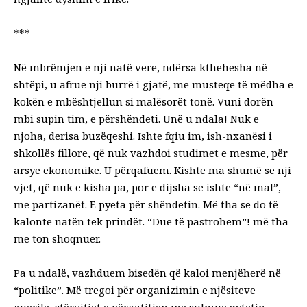
***
Në mbrëmjen e nji natë vere, ndërsa kthehesha në
shtëpi, u afrue nji burrë i gjatë, me musteqe të mëdha e
kokën e mbështjellun si malësorët tonë. Vuni dorën
mbi supin tim, e përshëndeti. Unë u ndala! Nuk e
njoha, derisa buzëqeshi. Ishte fqiu im, ish-nxanësi i
shkollës fillore, që nuk vazhdoi studimet e mesme, për
arsye ekonomike. U përqafuem. Kishte ma shumë se nji
vjet, që nuk e kisha pa, por e dijsha se ishte “në mal”,
me partizanët. E pyeta për shëndetin. Më tha se do të
kalonte natën tek prindët. “Due të pastrohem”! më tha
me ton shoqnuer.
Pa u ndalë, vazhduem bisedën që kaloi menjëherë në
“politike”. Më tregoi për organizimin e njësiteve
guerile, stërvitjet e përgatitjen me sulmue qytetin.