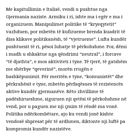
Me kapitullimin e Italisë, vendi u pushtue nga
Gjermania naziste. Armiku i ri, ishte ma i egër e ma i
organizuem. Manipulimet politike të “kryeqytetit”
vazhduen, por mbetën të kufizueme brenda kuadrit të
disa klikave politikanësh, të “vjetrueme”. Lufta kundër
pushtuesit të ri, pësoi luhatje të përkohshme. Por, dëmi
i madh u shkaktue nga qëndrimi “neutral”, i forcave
“të djathta”, e mos aktiviteti i tyne. Të tjerë, të gatshëm
me shërbye “qeverinë”, morën rrugën e
bashkëpunimit. Për meritën e tyne, “komunistët” dhe
përkrahësit e tyne, mbetën përfaqësues të rezistencës
aktive kundër gjermanëve. Këto zhvillime të
padëshirueshme, siguruen nji qetësi të përkohshme në
vend, por u paguen me nji çmim të rëndë ma vonë.
Politika ndërkombëtare, ajo ku vendi jonë kishte
vendosë shpresat për të ardhmen, diktonte nji luftë pa
kompromis kundër nazistëve.