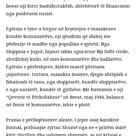
besue nji force bashibozukësh, shërbëtorë të financuem
nga pushtuesi nazist.
Egërsia e tyne u tregue në kryemjen e masakrave
kundër komunistëve, nji qëndrim që shihej me
përbuzje të madhe nga popullsia e qytetit. Nga
Shqipnia e Jugut, lajmet ishin ogurzeza! Nji luftë civile,
zhvillohej kudo, në mes komunistëve dhe ballistëve.
Egërsia e përleshjeve, kishte marrë përmasa
çnjerëzore: tortura, masakra masive, djegie shtëpish e
fshatrash të tana, nga shqiptarët, kundër shqiptarëve,
e nga nazistët, kundër të gjithëve. Me formimin e nji
“Qeverie të Përkohshme” në Berat, maj 1944, balanca
në favor të komunistëve, ishte e plotë.
Prania e përfaqësuesve aleate, i jepte asaj karakter
formal, pothuajse zyrtar. Shumë nga ne e pritëm mirë
këtë zhvillim dhe ushqyem shpresën, se nji kthesë e