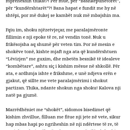
mpreheshin thikat?! Për mue, për “bashkëpunëtorët”,
për “kundërshtarët”?! Bana hapat e fundit me hy në
shtëpi, por më dukej se kambët nuk më mbajshin ma.
Fqiu im, shoku njëzetvjeçar, me paralajmëronte
fillimin e nji epoke të re, në vendin tonë. Nuk u
frikësojsha aq shumë për veten tim. Por në mesin e
shokëve tonë, kishte mjaft nga ata që kundërshtuen
“Lëvizjen” me guxim, dhe mbetën besnikë të idealeve
“kombëtare”, ashtu siç i kishim mësue në shkollë. Për
ata, e ardhmja ishte e frikshme, e unë ndjeva erën e
gjakut, që sillte me vete paralajmërimi i shokut
partizan. Thika, ndante shokun nga shoku! Kalova nji
natë pa gjumë.
Marrëdhëniet me “shokët”, sidomos bisedimet që
kishim zhvillue, filluan me fitue nji jete në vete, sikur
hap mbas hapi po ngriheshin në nji ndërtese të re, të