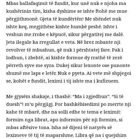
Mbas ballafaqimit të fundit, kur unë nuk e njoha ma
kushërinin tim, kisha dyshime se ishte ftohë me mue
përgjithmonë. Gjeta të kundërtën! Me shëndet nuk
ishte keq, megjithëse kishte humbë peshë. Ishte i
veshun me rrobe e këpucë, sikur përgatitej me dalë.
Jeta ilegale ka rregullat e veta. Në brez mbante nji
revolver të mbushun, që nuk i përshtatej fare. Pak i
lodhun, i zbehtë, ai kishte formue dy rrathë të zezë
përreth syve me syza. Dukej sikur lexonte ose punonte
shumë me laps e letër. Nuk e pyeta. Ai vete më shpjegoi
se, kohët e fundit, leximi i tij ishte ma i kufizuem.
Me gjysëm shakaje, i thashë: “Ma i zgjedhun”. “Si të
duesh”! m’u përgjigj. Por bashkëbisedimi po merrte nji
kahe të mbarë, dhe na solli edhe te tema e leximit:
formim nga librat, apo informim për nji formim, si
mbas aftësive tona. Isha në dijeni të natyrës së
leximeve të tij të maparshme. Libra që na i quejshim