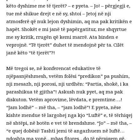
këto dyshime me të tjerët? – e pyeta. – Jo! – përgjegji e,
tue më shikue drejt e në sy, shtoi – Jetoj në nji
atmosferë që nuk lejon dyshimin, aq ma pak kritikën e
hapët. Shokët e mi janë të papërgatitur, me shqyrtue
me sy kritik, rrugën që kemi marrë. Ata binden e
veprojnë. “Të tjerët” duhet të mendojnë për ta. Cilët
janë këto “të tjerët”?!
Më tregoi se, në konferencat edukative të
njëpasnjëshmesh, vetëm folësi “predikon” pa pushim,
nji mesazh, nji porosi, nji urdhën: “Partia, shokë, i ka
parashikua të gjitha”! Askush nuk pyet, aq ma pak
diskuton. Vetëm aprovime, lëvdata, e premtime….!
“Jam lodhë” – më tha, – “jam lodhë”! E pyeta, nëse
kishte mendue të largohej nga kjo “Luftë” e, të tërhiqej
në shtëpi, në botën e vet të brendshme. “Jo” – më tha, –
“e quej dobësi! Tashti jemi të angazhuem në luftë…
ndoshta ma vonë…mbas fitores…do të përpiqem që,