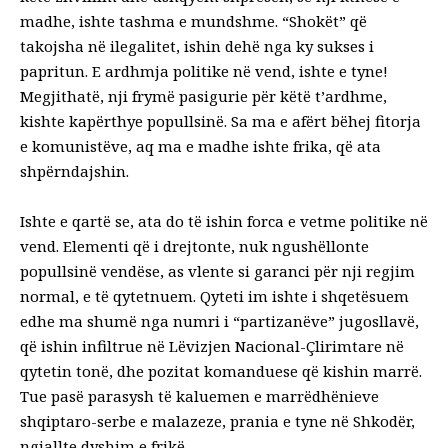
madhe, ishte tashma e mundshme. “Shokët” që
takojsha në ilegalitet, ishin dehë nga ky sukses i
papritun. E ardhmja politike në vend, ishte e tyne!
Megjithatë, nji frymë pasigurie për këtë t’ardhme,
kishte kapërthye popullsinë. Sa ma e afërt bëhej fitorja
e komunistëve, aq ma e madhe ishte frika, që ata
shpërndajshin.
Ishte e qartë se, ata do të ishin forca e vetme politike në
vend. Elementi që i drejtonte, nuk ngushëllonte
popullsinë vendëse, as vlente si garanci për nji regjim
normal, e të qytetnuem. Qyteti im ishte i shqetësuem
edhe ma shumë nga numri i “partizanëve” jugosllavë,
që ishin infiltrue në Lëvizjen Nacional-Çlirimtare në
qytetin tonë, dhe pozitat komanduese që kishin marrë.
Tue pasë parasysh të kaluemen e marrëdhënieve
shqiptaro-serbe e malazeze, prania e tyne në Shkodër,
ngjallte dyshim e frikë.