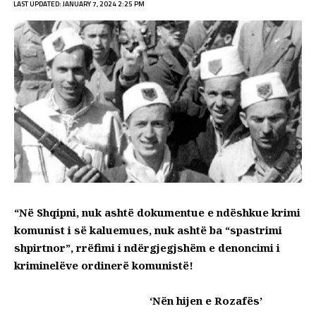
LAST UPDATED: JANUARY 7, 2024 2:25 PM
“Në Shqipni, nuk ashtë dokumentue e ndëshkue krimi
komunist i së kaluemues, nuk ashtë ba “spastrimi
shpirtnor”, rrëfimi i ndërgjegjshëm e denoncimi i
kriminelëve ordinerë komunistë!
‘Nën hijen e Rozafës’