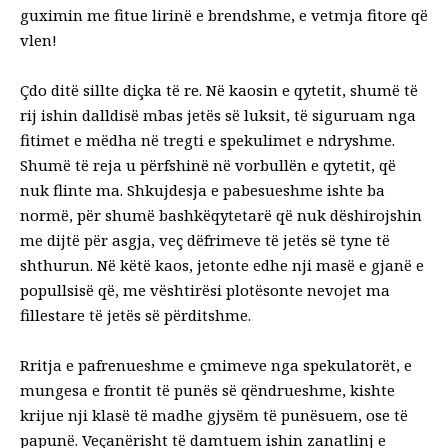
guximin me fitue lirinë e brendshme, e vetmja fitore që
vlen!
Çdo ditë sillte diçka të re. Në kaosin e qytetit, shumë të
rij ishin dalldisë mbas jetës së luksit, të siguruam nga
fitimet e mëdha në tregti e spekulimet e ndryshme.
Shumë të reja u përfshinë në vorbullën e qytetit, që
nuk flinte ma. Shkujdesja e pabesueshme ishte ba
normë, për shumë bashkëqytetarë që nuk dëshirojshin
me dijtë për asgja, veç dëfrimeve të jetës së tyne të
shthurun. Në këtë kaos, jetonte edhe nji masë e gjanë e
popullsisë që, me vështirësi plotësonte nevojet ma
fillestare të jetës së përditshme.
Rritja e pafrenueshme e çmimeve nga spekulatorët, e
mungesa e frontit të punës së qëndrueshme, kishte
krijue nji klasë të madhe gjysëm të punësuem, ose të
papunë. Veçanërisht të damtuem ishin zanatlinj e