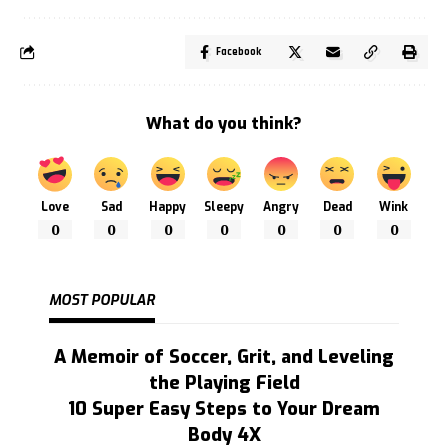
Facebook
What do you think?
Love
Sad
Happy
Sleepy
Angry
Dead
Wink
0
0
0
0
0
0
0
MOST POPULAR
A Memoir of Soccer, Grit, and Leveling
the Playing Field
10 Super Easy Steps to Your Dream
Body 4X