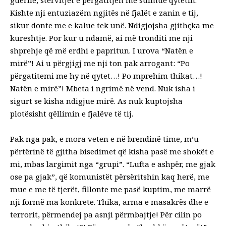
Kishte nji entuziazëm ngjitës në fjalët e zanin e tij,
sikur donte me e kalue tek unë. Ndigjojsha gjithçka me
kureshtje. Por kur u ndamë, ai më tronditi me nji
shprehje që më erdhi e papritun. I urova “Natën e
mirë”! Ai u përgjigj me nji ton pak arrogant: “Po
përgatitemi me hy në qytet…! Po mprehim thikat…!
Natën e mirë”! Mbeta i ngrimë në vend. Nuk isha i
sigurt se kisha ndigjue mirë. As nuk kuptojsha
plotësisht qëllimin e fjalëve të tij.
Pak nga pak, e mora veten e në brendinë time, m’u
përtërinë të gjitha bisedimet që kisha pasë me shokët e
mi, mbas largimit nga “grupi”. “Lufta e ashpër, me gjak
ose pa gjak”, që komunistët përsëritshin kaq herë, me
mue e me të tjerët, fillonte me pasë kuptim, me marrë
nji formë ma konkrete. Thika, arma e masakrës dhe e
terrorit, përmendej pa asnji përmbajtje! Për cilin po