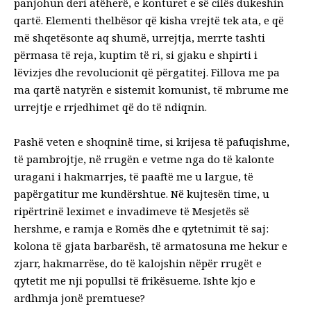
panjohun deri atëherë, e konturet e së cilës dukeshin
qartë. Elementi thelbësor që kisha vrejtë tek ata, e që
më shqetësonte aq shumë, urrejtja, merrte tashti
përmasa të reja, kuptim të ri, si gjaku e shpirti i
lëvizjes dhe revolucionit që përgatitej. Fillova me pa
ma qartë natyrën e sistemit komunist, të mbrume me
urrejtje e rrjedhimet që do të ndiqnin.
Pashë veten e shoqninë time, si krijesa të pafuqishme,
të pambrojtje, në rrugën e vetme nga do të kalonte
uragani i hakmarrjes, të paaftë me u largue, të
papërgatitur me kundërshtue. Në kujtesën time, u
ripërtrinë leximet e invadimeve të Mesjetës së
hershme, e ramja e Romës dhe e qytetnimit të saj:
kolona të gjata barbarësh, të armatosuna me hekur e
zjarr, hakmarrëse, do të kalojshin nëpër rrugët e
qytetit me nji popullsi të frikësueme. Ishte kjo e
ardhmja jonë premtuese?