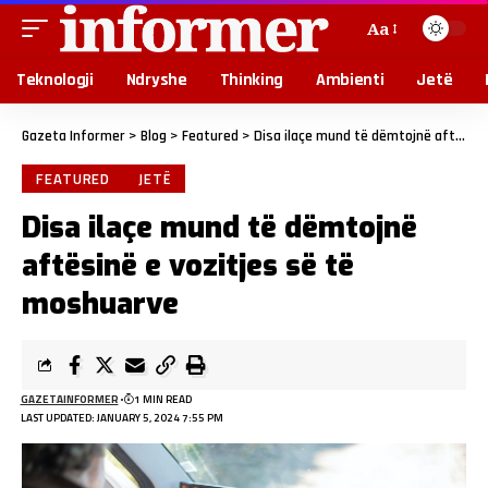
Aa
Teknologji
Ndryshe
Thinking
Ambienti
Jetë
Gazeta Informer
>
Blog
>
Featured
>
Disa ilaçe mund të dëmtojnë aftësinë e vozitjes së të moshuarve
FEATURED
JETË
Disa ilaçe mund të dëmtojnë
aftësinë e vozitjes së të
moshuarve
GAZETAINFORMER
1 MIN READ
LAST UPDATED: JANUARY 5, 2024 7:55 PM