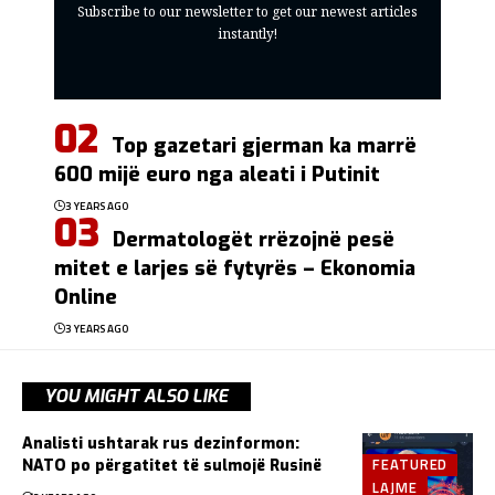
Subscribe to our newsletter to get our newest articles
instantly!
Top gazetari gjerman ka marrë
600 mijë euro nga aleati i Putinit
3 YEARS AGO
Dermatologët rrëzojnë pesë
mitet e larjes së fytyrës – Ekonomia
Online
3 YEARS AGO
YOU MIGHT ALSO LIKE
Analisti ushtarak rus dezinformon:
FEATURED
NATO po përgatitet të sulmojë Rusinë
LAJME