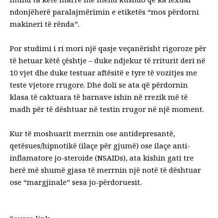
ndonjëherë paralajmërimin e etiketës “mos përdorni
makineri të rënda”.
Por studimi i ri mori një qasje veçanërisht rigoroze për
të hetuar këtë çështje – duke ndjekur të rriturit deri në
10 vjet dhe duke testuar aftësitë e tyre të vozitjes me
teste vjetore rrugore. Dhe doli se ata që përdornin
klasa të caktuara të barnave ishin në rrezik më të
madh për të dështuar në testin rrugor në një moment.
Kur të moshuarit merrnin ose antidepresantë,
qetësues/hipnotikë (ilaçe për gjumë) ose ilaçe anti-
inflamatore jo-steroide (NSAIDs), ata kishin gati tre
herë më shumë gjasa të merrnin një notë të dështuar
ose “margjinale” sesa jo-përdoruesit.