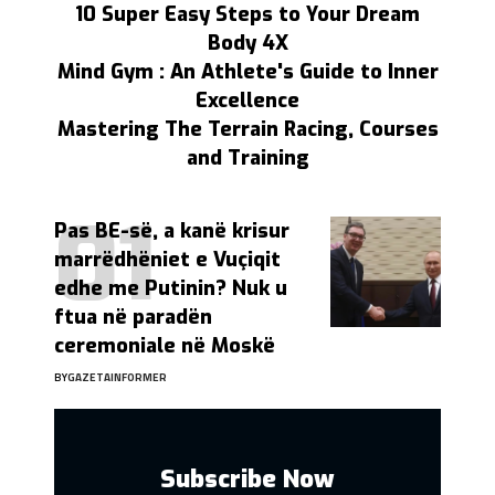
10 Super Easy Steps to Your Dream
Body 4X
Mind Gym : An Athlete's Guide to Inner
Excellence
Mastering The Terrain Racing, Courses
and Training
Pas BE-së, a kanë krisur
marrëdhëniet e Vuçiqit
edhe me Putinin? Nuk u
ftua në paradën
ceremoniale në Moskë
BY
GAZETAINFORMER
Subscribe Now