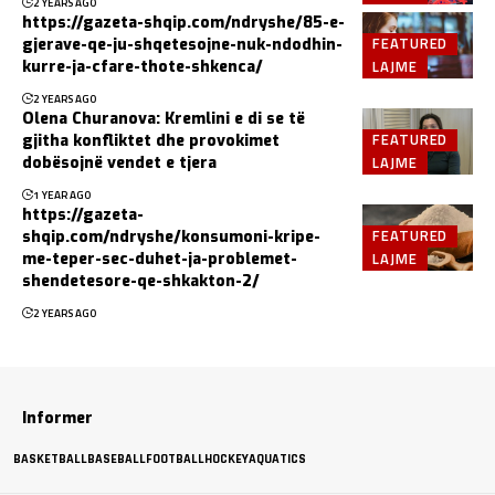
2 YEARS AGO
https://gazeta-shqip.com/ndryshe/85-e-
FEATURED
gjerave-qe-ju-shqetesojne-nuk-ndodhin-
LAJME
kurre-ja-cfare-thote-shkenca/
2 YEARS AGO
Olena Churanova: Kremlini e di se të
FEATURED
gjitha konfliktet dhe provokimet
LAJME
dobësojnë vendet e tjera
1 YEAR AGO
https://gazeta-
FEATURED
shqip.com/ndryshe/konsumoni-kripe-
LAJME
me-teper-sec-duhet-ja-problemet-
shendetesore-qe-shkakton-2/
2 YEARS AGO
Informer
BASKETBALL
BASEBALL
FOOTBALL
HOCKEY
AQUATICS