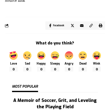
Source link
Facebook
What do you think?
Love
Sad
Happy
Sleepy
Angry
Dead
Wink
0
0
0
0
0
0
0
MOST POPULAR
A Memoir of Soccer, Grit, and Leveling
the Playing Field