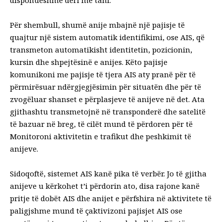
disponueshme deri më tani.
Për shembull, shumë anije mbajnë një pajisje të
quajtur një sistem automatik identifikimi, ose AIS, që
transmeton automatikisht identitetin, pozicionin,
kursin dhe shpejtësinë e anijes. Këto pajisje
komunikoni me pajisje të tjera AIS aty pranë
për të
përmirësuar ndërgjegjësimin për situatën dhe për të
zvogëluar shanset e përplasjeve të anijeve në det. Ata
gjithashtu transmetojnë në transponderë dhe satelitë
të bazuar në breg, të cilët mund të përdoren për të
Monitoroni aktivitetin e trafikut dhe peshkimit të
anijeve
.
Sidoqoftë, sistemet AIS kanë pika të verbër. Jo të gjitha
anijeve u kërkohet t’i përdorin ato, disa rajone kanë
pritje të dobët AIS dhe anijet e përfshira në aktivitete të
paligjshme mund të
çaktivizoni pajisjet AIS
ose