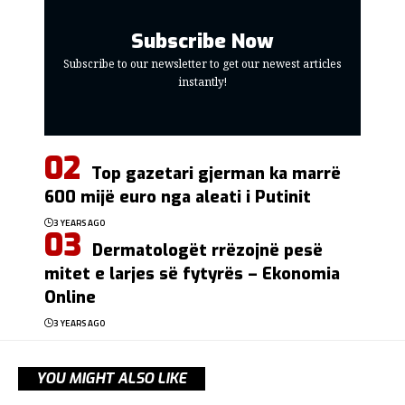
Subscribe Now
Subscribe to our newsletter to get our newest articles
instantly!
Top gazetari gjerman ka marrë
600 mijë euro nga aleati i Putinit
3 YEARS AGO
Dermatologët rrëzojnë pesë
mitet e larjes së fytyrës – Ekonomia
Online
3 YEARS AGO
YOU MIGHT ALSO LIKE