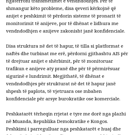
ngatërroni transmetimet e vendndodhjes
. Për të
shmangur këto probleme, disa qeveri kërkojnë që
anijet e peshkimit të përdorin sisteme të pronarit të
monitorimit të anijeve, por të dhënat e lidhura me
vendndodhjen e anijeve zakonisht janë konfidenciale.
Disa struktura në det të hapur, të tilla si platformat e
naftës dhe turbinat me erë,
përdorni gjithashtu AIS
për
të drejtuar anijet e shërbimit, për të monitoruar
trafikun e anijeve aty pranë dhe për të përmirësuar
sigurinë e lundrimit. Megjithatë, të dhënat e
vendndodhjes për strukturat në det të hapur janë
shpesh të paplota, të vjetruara ose mbahen
konfidenciale për arsye burokratike ose komerciale.
Peshkatarët tërheqin rrjetat e tyre me dorë nga plazhi
në Muanda, Republika Demokratike e Kongos.
Peshkimi i parregulluar nga peshkatarët e huaj dhe