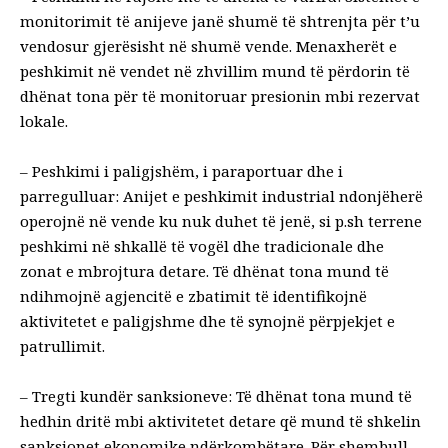
monitorimit të anijeve janë shumë të shtrenjta për t’u
vendosur gjerësisht në shumë vende. Menaxherët e
peshkimit në vendet në zhvillim mund të përdorin të
dhënat tona për të monitoruar presionin mbi rezervat
lokale.
–
Peshkimi i paligjshëm, i paraportuar dhe i
parregulluar
: Anijet e peshkimit industrial ndonjëherë
operojnë në vende ku nuk duhet të jenë, si p.sh
terrene
peshkimi në shkallë të vogël dhe tradicionale
dhe
zonat e mbrojtura detare
. Të dhënat tona mund të
ndihmojnë agjencitë e zbatimit të identifikojnë
aktivitetet e paligjshme dhe të synojnë përpjekjet e
patrullimit.
–
Tregti kundër sanksioneve
: Të dhënat tona mund të
hedhin dritë mbi aktivitetet detare që mund të shkelin
sanksionet ekonomike ndërkombëtare. Për shembull,