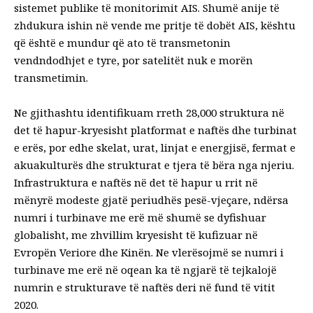
sistemet publike të monitorimit AIS. Shumë anije të
zhdukura ishin në vende me pritje të dobët AIS, kështu
që është e mundur që ato të transmetonin
vendndodhjet e tyre, por satelitët nuk e morën
transmetimin.
Ne gjithashtu identifikuam rreth 28,000 struktura në
det të hapur-kryesisht platformat e naftës dhe turbinat
e erës, por edhe skelat, urat, linjat e energjisë, fermat e
akuakulturës dhe strukturat e tjera të bëra nga njeriu.
Infrastruktura e naftës në det të hapur u rrit në
mënyrë modeste gjatë periudhës pesë-vjeçare, ndërsa
numri i turbinave me erë më shumë se dyfishuar
globalisht, me zhvillim kryesisht të kufizuar në
Evropën Veriore dhe Kinën. Ne vlerësojmë se numri i
turbinave me erë në oqean ka të ngjarë të tejkalojë
numrin e strukturave të naftës deri në fund të vitit
2020.