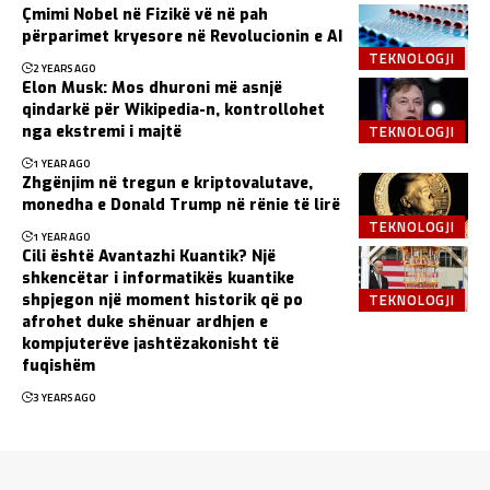
Çmimi Nobel në Fizikë vë në pah
përparimet kryesore në Revolucionin e AI
TEKNOLOGJI
2 YEARS AGO
Elon Musk: Mos dhuroni më asnjë
qindarkë për Wikipedia-n, kontrollohet
TEKNOLOGJI
nga ekstremi i majtë
1 YEAR AGO
Zhgënjim në tregun e kriptovalutave,
monedha e Donald Trump në rënie të lirë
TEKNOLOGJI
1 YEAR AGO
Cili është Avantazhi Kuantik? Një
shkencëtar i informatikës kuantike
TEKNOLOGJI
shpjegon një moment historik që po
afrohet duke shënuar ardhjen e
kompjuterëve jashtëzakonisht të
fuqishëm
3 YEARS AGO