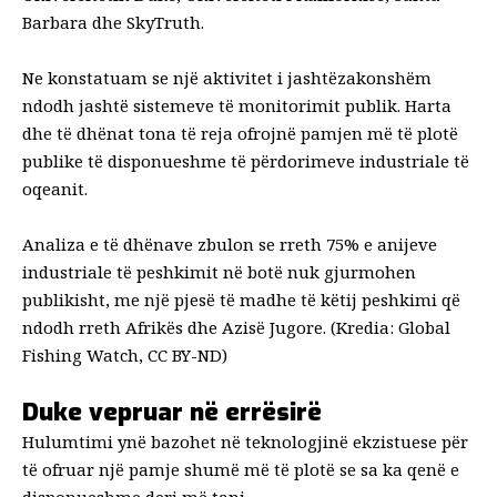
Barbara dhe
SkyTruth
.
Ne konstatuam se një aktivitet i jashtëzakonshëm
ndodh jashtë sistemeve të monitorimit publik. Harta
dhe të dhënat tona të reja ofrojnë pamjen më të plotë
publike të disponueshme të përdorimeve industriale të
oqeanit.
Analiza e të dhënave zbulon se rreth 75% e anijeve
industriale të peshkimit në botë nuk gjurmohen
publikisht, me një pjesë të madhe të këtij peshkimi që
ndodh rreth Afrikës dhe Azisë Jugore. (Kredia: Global
Fishing Watch, CC BY-ND)
Duke vepruar në errësirë
Hulumtimi ynë bazohet në teknologjinë ekzistuese për
të ofruar një pamje shumë më të plotë se sa ka qenë e