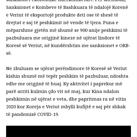
Sanksionet e Kombeve të Bashkuara
të ndalojë Korenë
e Veriut të eksportojë produkte deti ose të shesë të
drejtat e saj të peshkimit në vende të tjera. Puna e
mëparshme
gjetën më shumë se 900 anije peshkimi të
pazbuluara
me origjinë kineze në ujërat lindore të
Koresë së Veriut, në kundërshtim me sanksionet e OKB-
së.
Ne zbuluam se ujërat perëndimore të Koresë së Veriut
kishin shumë më tepër peshkim të pazbuluar, ndoshta
edhe me origjinë të huaj. Ky aktivitet i paprekur më
parë arriti kulmin çdo vit në maj, kur Kina ndalon
peshkimin në ujërat e veta, dhe papritmas ra në vitin
2020 kur Koreja e Veriut mbylli kufijtë e saj për shkak
të pandemisë COVID-19.