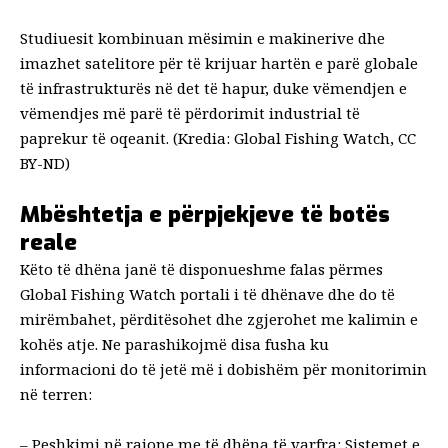
Studiuesit kombinuan mësimin e makinerive dhe
imazhet satelitore për të krijuar hartën e parë globale
të infrastrukturës në det të hapur, duke vëmendjen e
vëmendjes më parë të përdorimit industrial të
paprekur të oqeanit. (Kredia: Global Fishing Watch, CC
BY-ND)
Mbështetja e përpjekjeve të botës
reale
Këto të dhëna janë të disponueshme falas përmes
Global Fishing Watch
portali i të dhënave
dhe do të
mirëmbahet, përditësohet dhe zgjerohet me kalimin e
kohës atje. Ne parashikojmë disa fusha ku
informacioni do të jetë më i dobishëm për monitorimin
në terren:
–
Peshkimi në rajone me të dhëna të varfra
: Sistemet e