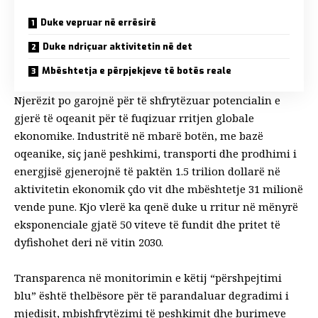
Duke vepruar në errësirë
Duke ndriçuar aktivitetin në det
Mbështetja e përpjekjeve të botës reale
Njerëzit po garojnë për të shfrytëzuar potencialin e
gjerë të oqeanit për të fuqizuar rritjen globale
ekonomike. Industritë në mbarë botën, me bazë
oqeanike, siç janë peshkimi, transporti dhe prodhimi i
energjisë gjenerojnë të paktën
1.5 trilion dollarë
në
aktivitetin ekonomik çdo vit dhe mbështetje
31 milionë
vende pune
. Kjo vlerë ka qenë
duke u rritur në mënyrë
eksponenciale
gjatë 50 viteve të fundit dhe pritet të
dyfishohet deri në vitin 2030.
Transparenca në monitorimin e këtij “përshpejtimi
blu” është thelbësore për të parandaluar
degradimi i
mjedisit
,
mbishfrytëzimi
të peshkimit dhe burimeve