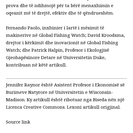
prova dhe të ndihmojë për ta bërë menaxhimin e
oqeanit më të drejtë, efektiv dhe të qëndrueshëm.
Fernando Paolo, inxhinier i lartë i mësimit të
makinerive në Global Fishing Watch; David Kroodsma,
drejtor i kërkimit dhe inovacionit në Global Fishing
Watch; dhe Patrick Halpin, Profesor i Ekologjisë
Gjeohapësinore Detare në Universitetin Duke,
kontribuan në këtë artikull.
Jennifer Raynor është Asistent Profesor i Ekonomisë së
Burimeve Natyrore në Universitetin e Wisconsin-
Madison.
Ky artikull është ribotuar nga
Biseda
nën një
Licenca Creative Commons
. Lexoni
artikull origjinal
.
Source link