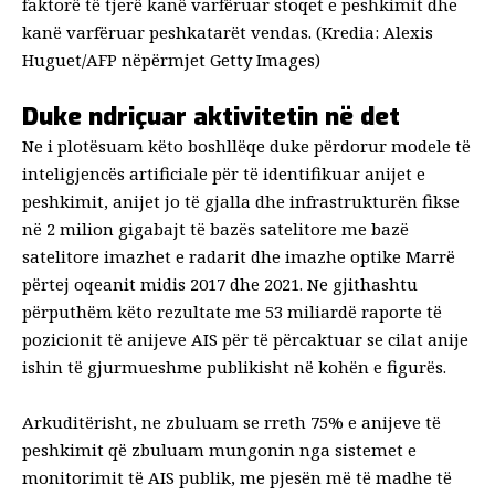
faktorë të tjerë kanë varfëruar stoqet e peshkimit dhe
kanë varfëruar peshkatarët vendas. (Kredia: Alexis
Huguet/AFP nëpërmjet Getty Images)
Duke ndriçuar aktivitetin në det
Ne i plotësuam këto boshllëqe duke përdorur modele të
inteligjencës artificiale për të identifikuar anijet e
peshkimit, anijet jo të gjalla dhe infrastrukturën fikse
në 2 milion gigabajt të bazës satelitore me bazë
satelitore
imazhet e radarit
dhe
imazhe optike
Marrë
përtej oqeanit midis 2017 dhe 2021. Ne gjithashtu
përputhëm këto rezultate me 53 miliardë raporte të
pozicionit të anijeve AIS për të përcaktuar se cilat anije
ishin të gjurmueshme publikisht në kohën e figurës.
Arkuditërisht, ne zbuluam se rreth 75% e anijeve të
peshkimit që zbuluam mungonin nga sistemet e
monitorimit të AIS publik, me pjesën më të madhe të