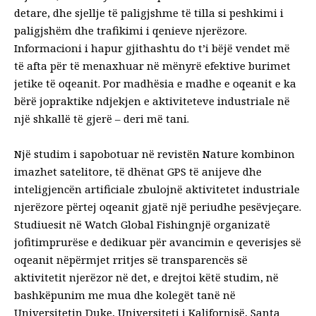
detare, dhe
sjellje të paligjshme
të tilla si peshkimi i
paligjshëm dhe trafikimi i qenieve njerëzore.
Informacioni i hapur gjithashtu do t’i bëjë vendet më
të afta për të menaxhuar në mënyrë efektive burimet
jetike të oqeanit. Por madhësia e madhe e oqeanit e ka
bërë jopraktike ndjekjen e aktiviteteve industriale në
një shkallë të gjerë – deri më tani.
Një studim i sapobotuar në revistën Nature kombinon
imazhet satelitore, të dhënat GPS të anijeve dhe
inteligjencën artificiale
zbulojnë aktivitetet industriale
njerëzore përtej oqeanit
gjatë një periudhe pesëvjeçare.
Studiuesit në
Watch Global Fishing
një organizatë
jofitimprurëse e dedikuar për avancimin e qeverisjes së
oqeanit nëpërmjet rritjes së transparencës së
aktivitetit njerëzor në det, e drejtoi këtë studim, në
bashkëpunim me
mua
dhe kolegët tanë në
Universitetin Duke, Universiteti i Kalifornisë, Santa