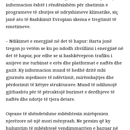
informacion është i rëndësishëm për zbatimin e
programeve të zbutjes së ndryshimeve klimatike, siç
janë ato të Bashkimit Evropian
skema e tregtimit të
emetimeve
.
–
Ndikimet e energjisë në det të hapur
: Harta jonë
tregon jo vetëm se ku po ndodh zhvillimi i energjisë në
det të hapur, por edhe se si bashkëvepron trafiku i
anijeve me turbinat e erës dhe platformat e naftës dhe
gazit. Ky informacion mund të hedhë dritë mbi
gjurmën mjedisore të ndërtimit, mirëmbajtjes dhe
përdorimit të këtyre strukturave. Mund të ndihmojë
gjithashtu për
të përcaktojë burimet e derdhjeve të
naftës
dhe ndotje të tjera detare.
Oqeane të shëndetshme
mbështesin mirëqenien
njerëzore
në një mori mënyrash. Ne presim që ky
hulumtim të mbështesë vendimmarrjen e bazuar në