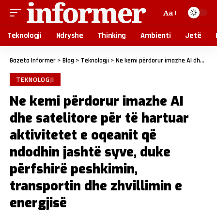
Aa
Teknologji
Ndryshe
Thinking
Ambienti
Jetë
Gazeta Informer
>
Blog
>
Teknologji
>
Ne kemi përdorur imazhe AI ​​dhe satelitore për të hartuar aktivitetet e oqeanit që ndodhin jashtë syve, duke përfshirë peshkimin, transportin dhe zhvillimin e energjisë
TEKNOLOGJI
Ne kemi përdorur imazhe AI ​​
dhe satelitore për të hartuar
aktivitetet e oqeanit që
ndodhin jashtë syve, duke
përfshirë peshkimin,
transportin dhe zhvillimin e
energjisë