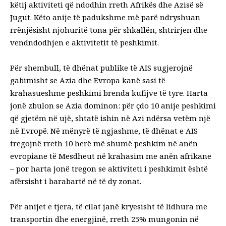
këtij aktiviteti që ndodhin rreth Afrikës dhe Azisë së
Jugut. Këto anije të padukshme më parë ndryshuan
rrënjësisht njohuritë tona për shkallën, shtrirjen dhe
vendndodhjen e aktivitetit të peshkimit.
Për shembull, të dhënat publike të AIS sugjerojnë
gabimisht se Azia dhe Evropa kanë sasi të
krahasueshme peshkimi brenda kufijve të tyre. Harta
jonë zbulon se Azia dominon: për çdo 10 anije peshkimi
që gjetëm në ujë, shtatë ishin në Azi ndërsa vetëm një
në Evropë. Në mënyrë të ngjashme, të dhënat e AIS
tregojnë rreth 10 herë më shumë peshkim në anën
evropiane të Mesdheut në krahasim me anën afrikane
– por harta jonë tregon se aktiviteti i peshkimit është
afërsisht i barabartë në të dy zonat.
Për anijet e tjera, të cilat janë kryesisht të lidhura me
transportin dhe energjinë, rreth 25% mungonin në