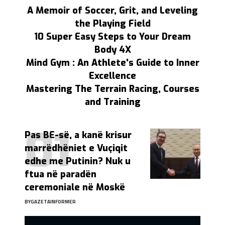
A Memoir of Soccer, Grit, and Leveling
the Playing Field
10 Super Easy Steps to Your Dream
Body 4X
Mind Gym : An Athlete's Guide to Inner
Excellence
Mastering The Terrain Racing, Courses
and Training
Pas BE-së, a kanë krisur
marrëdhëniet e Vuçiqit
edhe me Putinin? Nuk u
ftua në paradën
ceremoniale në Moskë
BY
GAZETAINFORMER