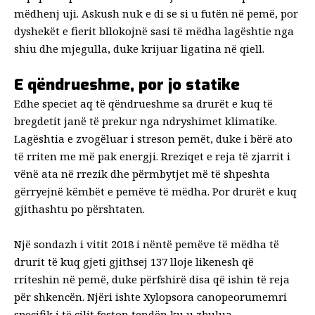
mëdhenj uji. Askush nuk e di se si u futën në pemë, por
dyshekët e fierit bllokojnë sasi të mëdha lagështie nga
shiu dhe mjegulla, duke krijuar ligatina në qiell.
E qëndrueshme, por jo statike
Edhe speciet aq të qëndrueshme sa drurët e kuq të
bregdetit janë
të prekur nga ndryshimet klimatike
.
Lagështia e zvogëluar i streson pemët, duke i bërë ato
të rriten me më pak energji. Rreziqet e reja të zjarrit i
vënë ata në rrezik dhe përmbytjet më të shpeshta
gërryejnë këmbët e pemëve të mëdha. Por drurët e kuq
gjithashtu po përshtaten.
Një sondazh i vitit 2018 i nëntë pemëve të mëdha të
drurit të kuq gjeti gjithsej 137 lloje likenesh që
rriteshin në pemë, duke përfshirë disa që ishin të reja
për shkencën. Njëri ishte
Xylopsora canopeorum
emri
specifik i të cilit feston tendën ku u zbulua.