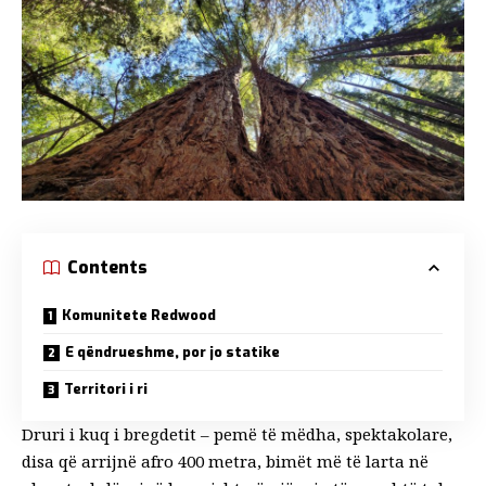
Contents
Komunitete Redwood
E qëndrueshme, por jo statike
Territori i ri
Druri i kuq i bregdetit – pemë të mëdha, spektakolare,
disa që arrijnë afro 400 metra, bimët më të larta në