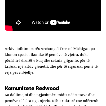
Arkivi jofitimprurës Archangel Tree në Michigan po
klonon speciet ikonike të pemëve të vjetra, duke
përfshirë drurët e kuq dhe sekuia gjigante, për të
krijuar një arkiv gjenetik dhe për të siguruar pemë të
reja për mbjellje.
Komunitete Redwood
Ka dallime, si dhe ngjashmëri midis ndërtesave dhe
pemëve të bëra nga njeriu. Një strukturë ose ndërtesë