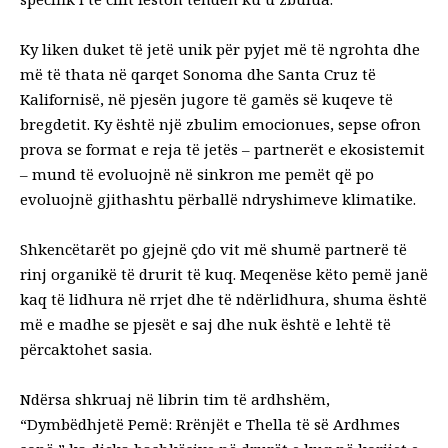
Ky liken duket të jetë unik për pyjet më të ngrohta dhe
më të thata në qarqet Sonoma dhe Santa Cruz të
Kalifornisë, në pjesën jugore të gamës së kuqeve të
bregdetit. Ky është një zbulim emocionues, sepse ofron
prova se format e reja të jetës – partnerët e ekosistemit
– mund të evoluojnë në sinkron me pemët që po
evoluojnë gjithashtu përballë ndryshimeve klimatike.
Shkencëtarët po gjejnë çdo vit më shumë partnerë të
rinj organikë të drurit të kuq. Meqenëse këto pemë janë
kaq të lidhura në rrjet dhe të ndërlidhura, shuma është
më e madhe se pjesët e saj dhe nuk është e lehtë të
përcaktohet sasia.
Ndërsa shkruaj në librin tim të ardhshëm,
“
Dymbëdhjetë Pemë: Rrënjët e Thella të së Ardhmes