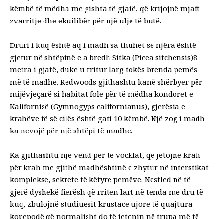
këmbë të mëdha me gishta të gjatë, që krijojnë mjaft
zvarritje dhe ekuilibër për një ulje të butë.
Druri i kuq është aq i madh sa thuhet se njëra është
gjetur në shtëpinë e a
bredh Sitka (
Picea sitchensis
)
8
metra i gjatë,
duke u rritur larg tokës
brenda pemës
më të madhe. Redwoods gjithashtu kanë shërbyer për
mijëvjeçarë si habitat fole për të mëdha
kondoret e
Kalifornisë (
Gymnogyps californianus
)
, gjerësia e
krahëve të së cilës është gati 10 këmbë. Një zog i madh
ka nevojë për një shtëpi të madhe.
Ka gjithashtu një vend për të vocklat, që jetojnë krah
për krah me gjithë madhështinë e zhytur në interstikat
komplekse, sekrete të këtyre pemëve. Nestled në të
gjerë
dyshekë fierësh
që rriten lart në tenda me dru të
kuq, zbulojnë studiuesit
krustace ujore të quajtura
kopepodë
që normalisht do të jetonin në trupa më të