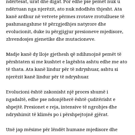
ndërtesat, urat dhe digat. Por edhe pse pemët nuk u
ndërtuan nga njerëzit, ato nuk ndodhën thjesht. Ata
kanë ardhur në vetvete përmes rrotave rrotulluese të
pashmangshme të përzgjedhjes natyrore dhe
evolucionit, duke iu përgjigjur presioneve mjedisore,
zhvendosjes gjenetike dhe mutacioneve.
Madje kanë
dy lloje gjethesh
që ndihmojnë pemët të
përshtaten si me kushtet e lagështa ashtu edhe me ato
të thata. Ata kanë lindur për të ndryshuar, ashtu si
njerëzit kanë lindur për të ndryshuar.
Evolucioni është zakonisht një proces shumë i
ngadaltë, edhe pse ndonjëherë është
çuditërisht e
shpejtë
. Presionet e reja, intensive të ngrohjes dhe
ndryshimit të klimës po i përshpejtojnë gjërat.
Unë jap mësime për lëndët humane mjedisore dhe