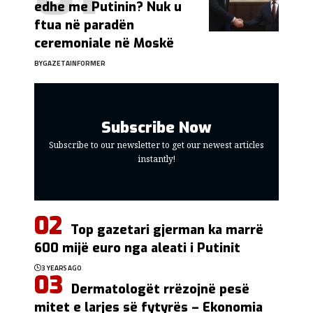
edhe me Putinin? Nuk u
ftua në paradën
ceremoniale në Moskë
BY
GAZETAINFORMER
Subscribe Now
Subscribe to our newsletter to get our newest articles
instantly!
Top gazetari gjerman ka marrë
600 mijë euro nga aleati i Putinit
3 YEARS AGO
Dermatologët rrëzojnë pesë
mitet e larjes së fytyrës – Ekonomia