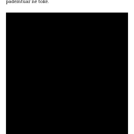
padëmtuar në tokë.