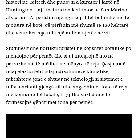
histori në Caltech dhe punoj si a
kurator i lartë
në
Huntington
– një institucion kërkimor në San Marino
aty pranë. Ai përfshin një nga kopshtet botanike më të
njohura në botë, që përfshin më shumë se 130 hektarë
dhe vizitohet nga mbi një milion njerëz në vit.
Studiuesit dhe hortikulturistët në kopshtet botanike po
mendojnë për pemët dhe si t’i integrojnë ato në
peizazhe më të mëdha, në mënyra të reja. Qasja jonë
ndaj elasticitetit ndaj ndryshimeve klimatike,
mbështetja jonë e shtuar në teknologji si sistemet e
informacionit gjeografik dhe angazhimet tona të reja
me komunitetet lokale, të gjitha vazhdojnë të
formësojnë qëndrimet tona për pemët.