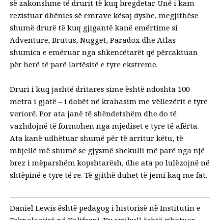
së zakonshme të drurit të kuq bregdetar. Unë i kam
rezistuar dhënies së emrave kësaj dyshe, megjithëse
shumë drurë të kuq gjigantë kanë emërtime si
Adventure, Brutus, Nugget, Paradox dhe Atlas –
shumica e emëruar nga shkencëtarët që përcaktuan
për herë të parë lartësitë e tyre ekstreme.
Druri i kuq jashtë dritares sime është ndoshta 100
metra i gjatë – i dobët në krahasim me vëllezërit e tyre
veriorë. Por ata janë të shëndetshëm dhe do të
vazhdojnë të formohen nga mjediset e tyre të afërta.
Ata kanë udhëtuar shumë për të arritur këtu, të
mbjellë më shumë se gjysmë shekulli më parë nga një
brez i mëparshëm kopshtarësh, dhe ata po lulëzojnë në
shtëpinë e tyre të re. Të gjithë duhet të jemi kaq me fat.
Daniel Lewis është pedagog i historisë në Institutin e
Teknologjisë në Kaliforni. Ky artikull është ribotuar