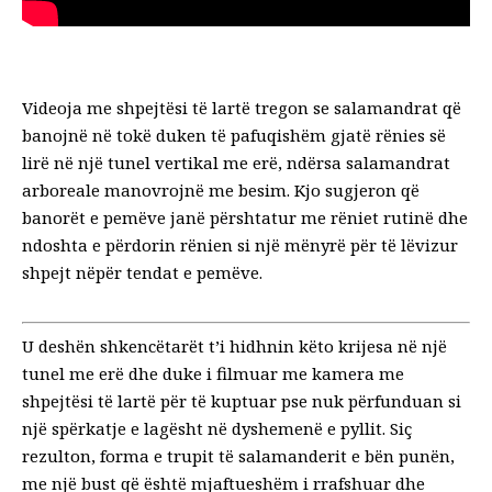
Videoja me shpejtësi të lartë tregon se salamandrat që
banojnë në tokë duken të pafuqishëm gjatë rënies së
lirë në një tunel vertikal me erë, ndërsa salamandrat
arboreale manovrojnë me besim. Kjo sugjeron që
banorët e pemëve janë përshtatur me rëniet rutinë dhe
ndoshta e përdorin rënien si një mënyrë për të lëvizur
shpejt nëpër tendat e pemëve.
U deshën shkencëtarët t’i hidhnin këto krijesa në një
tunel me erë dhe
duke i filmuar me kamera me
shpejtësi të lartë
për të kuptuar pse nuk përfunduan si
një spërkatje e lagësht në dyshemenë e pyllit. Siç
rezulton, forma e trupit të salamanderit e bën punën,
me një bust që është mjaftueshëm i rrafshuar dhe