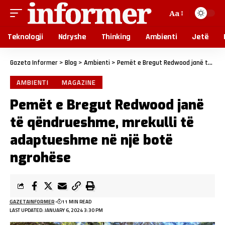
Aa
Teknologji
Ndryshe
Thinking
Ambienti
Jetë
Gazeta Informer
>
Blog
>
Ambienti
>
Pemët e Bregut Redwood janë të qëndrueshme, mrekulli të adaptueshme në një botë ngrohëse
AMBIENTI
MAGAZINE
Pemët e Bregut Redwood janë
të qëndrueshme, mrekulli të
adaptueshme në një botë
ngrohëse
GAZETAINFORMER
11 MIN READ
LAST UPDATED: JANUARY 6, 2024 3:30 PM