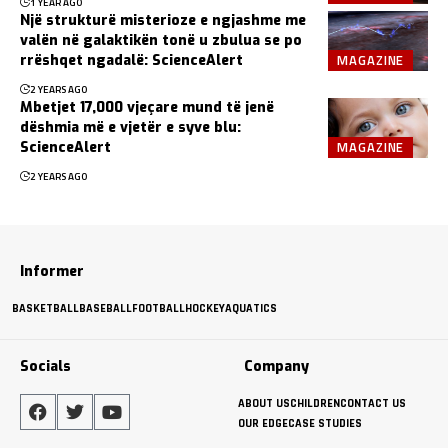
1 YEAR AGO
Një strukturë misterioze e ngjashme me
valën në galaktikën tonë u zbulua se po
MAGAZINE
rrëshqet ngadalë: ScienceAlert
2 YEARS AGO
Mbetjet 17,000 vjeçare mund të jenë
dëshmia më e vjetër e syve blu:
MAGAZINE
ScienceAlert
2 YEARS AGO
Informer
BASKETBALL
BASEBALL
FOOTBALL
HOCKEY
AQUATICS
Socials
Company
ABOUT US
CHILDREN
CONTACT US
OUR EDGE
CASE STUDIES