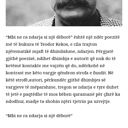
“Mbi ne ra ndarja si nj
ë
d
ë
bor
ë
”
ë
sht
ë
nj
ë
nd
ë
r poezit
ë
m
ë
t
ë
bukura t
ë
Teodor Kekos, e cila trajton
nj
ë
tematik
ë
mjaft t
ë
dhimbshme, ndarjen.
P
ë
rgjat
ë
gjith
ë
poezis
ë
, ndihet dhimbja e autorit q
ë
nuk do t
ë
ket
ë
m
ë
kontakte me vajz
ë
n q
ë
do, nd
ë
rkoh
ë
n
ë
kontrast me k
ë
to var
gje q
ë
ndron strofa e fundit. N
ë
k
ë
t
ë
strof
ë
,
autori, p
ë
rkund
ë
r gjith
ë
dhimbjes s
ë
vargjeve t
ë
m
ë
parshme, tregon
se ndarja e tyre duhet
t
ë
jet
ë
e paqt
ë
dhe t
ë
mos b
ë
hen qaraman
ë
p
ë
r
ç
far
ë
ka
ndodhur, madje ta shohin nj
ë
ri-tjetrin pa urrejtje.
“Mbi ne ra ndarja si nj
ë
d
ë
bor
ë
”