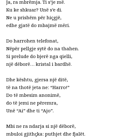
Ja, ra mbr
ë
mja. Ti s’je m
ë
.
Ku ke shkuar? Un
ë
s’e di.
Ne u prish
ë
m p
ë
r hi
ç
gj
ë
,
edhe gjat
ë
do mbajm
ë
m
ë
ri.
Do harrohen telefonat,
N
ë
p
ë
r pellgje syt
ë
do na thahen.
Si prelude do bjer
ë
nga qielli,
nj
ë
d
ë
bor
ë
… kristal i bardh
ë
.
Dhe k
ë
shtu, gjersa nj
ë
dit
ë
,
t
ë
na thot
ë
jeta ne: “Harro!
”
Do t
ë
mbesim anonim
ë
,
do t
ë
jemi ne p
ë
remra,
Un
ë
“Ai” dhe ti “Ajo”.
Mbi ne ra ndarja si nj
ë
d
ë
bor
ë
,
mbuloi gjith
ç
ka: puthjet dhe fjal
ë
t.