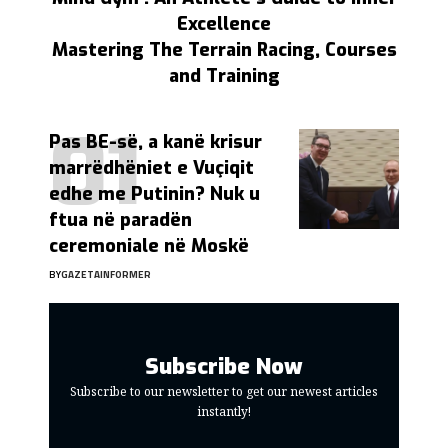
Excellence
Mastering The Terrain Racing, Courses
and Training
Pas BE-së, a kanë krisur
marrëdhëniet e Vuçiqit
edhe me Putinin? Nuk u
ftua në paradën
ceremoniale në Moskë
BY
GAZETAINFORMER
Subscribe Now
Subscribe to our newsletter to get our newest articles
instantly!