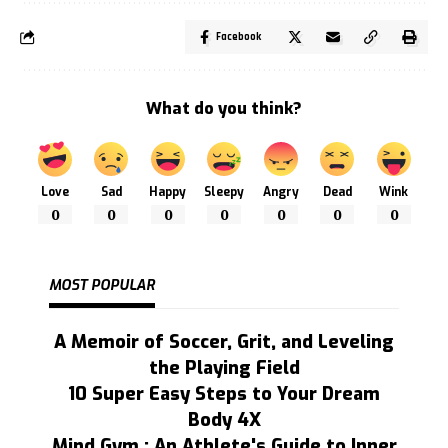
Facebook
What do you think?
Love
Sad
Happy
Sleepy
Angry
Dead
Wink
0
0
0
0
0
0
0
MOST POPULAR
A Memoir of Soccer, Grit, and Leveling
the Playing Field
10 Super Easy Steps to Your Dream
Body 4X
Mind Gym : An Athlete's Guide to Inner