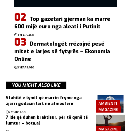
Top gazetari gjerman ka marrë
600 mijë euro nga aleati i Putinit
3 YEARS AGO
Dermatologët rrëzojnë pesë
mitet e larjes së fytyrës – Ekonomia
Online
3 YEARS AGO
YOU MIGHT ALSO LIKE
Stuhitë e tymit që marrin frymë nga
AMBIENTI
zjarri godasin lart në atmosferë
MAGAZINE
2 YEARS AGO
7 ide që duhen braktisur, për të qenë të
lumtur – bota.al
MAGAZINE