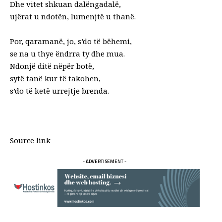
Dhe vitet shkuan dal
ë
ngadal
ë
,
uj
ë
rat u ndot
ë
n, lumenjt
ë
u than
ë
.
Por, qaraman
ë
, jo, s’do t
ë
b
ë
hemi,
se na u thye
ë
ndrra ty dhe mua.
Ndonj
ë
dit
ë
n
ë
p
ë
r bot
ë
,
syt
ë
tan
ë
kur t
ë
takohen,
s’do t
ë
ket
ë
urrejtje brenda.
Source link
- ADVERTISEMENT -