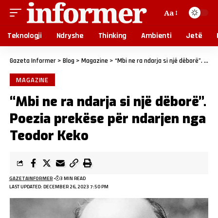
Aa
Teknologji
Ndryshe
Thinking
Ambienti
Jetë
Gazeta Informer
>
Blog
>
Magazine
>
“Mbi ne ra ndarja si një dëborë”. Poezia prekëse për ndarjen nga Teodor Keko
MAGAZINE
“Mbi ne ra ndarja si një dëborë”.
Poezia prekëse për ndarjen nga
Teodor Keko
GAZETAINFORMER
3 MIN READ
LAST UPDATED: DECEMBER 26, 2023 7:50 PM