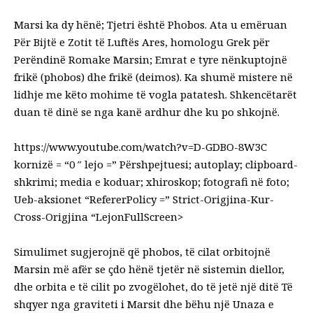
Marsi ka dy hënë; Tjetri është Phobos. Ata
u emëruan
Për Bijtë e Zotit të Luftës Ares, homologu Grek për
Perëndinë Romake Marsin; Emrat e tyre nënkuptojnë
frikë (phobos) dhe frikë (deimos). Ka shumë mistere në
lidhje me këto mohime të vogla patatesh. Shkencëtarët
duan të dinë se nga kanë ardhur dhe ku po shkojnë.
https://www.youtube.com/watch?v=D-GDBO-8W3C
kornizë = “0 ″ lejo =” Përshpejtuesi; autoplay; clipboard-
shkrimi; media e koduar; xhiroskop; fotografi në foto;
Ueb-aksionet “RefererPolicy =” Strict-Origjina-Kur-
Cross-Origjina “LejonFullScreen>
Simulimet sugjerojnë që phobos, të cilat orbitojnë
Marsin më afër se çdo hënë tjetër në sistemin diellor,
dhe orbita e të cilit po zvogëlohet, do të jetë një ditë
Të
shqyer nga graviteti i Marsit
dhe bëhu një
Unaza e