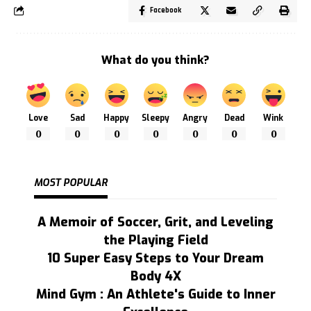
Facebook
What do you think?
Love
Sad
Happy
Sleepy
Angry
Dead
Wink
0
0
0
0
0
0
0
MOST POPULAR
A Memoir of Soccer, Grit, and Leveling
the Playing Field
10 Super Easy Steps to Your Dream
Body 4X
Mind Gym : An Athlete's Guide to Inner