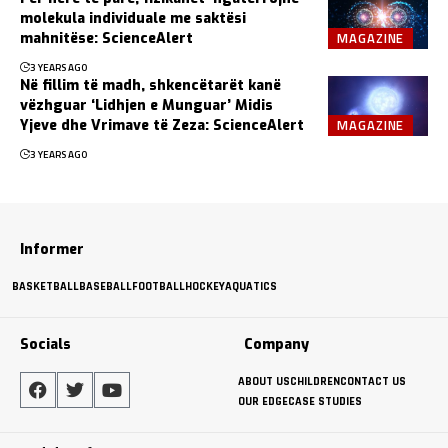
molekula individuale me saktësi
MAGAZINE
mahnitëse: ScienceAlert
3 YEARS AGO
Në fillim të madh, shkencëtarët kanë
vëzhguar ‘Lidhjen e Munguar’ Midis
MAGAZINE
Yjeve dhe Vrimave të Zeza: ScienceAlert
3 YEARS AGO
Informer
BASKETBALL
BASEBALL
FOOTBALL
HOCKEY
AQUATICS
Socials
Company
ABOUT US
CHILDREN
CONTACT US
OUR EDGE
CASE STUDIES