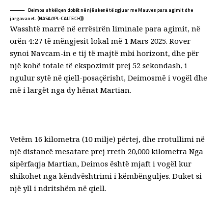
Deimos shkëlqen dobët në një skenë të zgjuar me Mauves para agimit dhe
jargavanet. (
NASA/JPL-CALTECH
)))
Wasshtë marrë në errësirën liminale para agimit, në
orën 4:27 të mëngjesit lokal më 1 Mars 2025. Rover
synoi Navcam-in e tij të majtë mbi horizont, dhe për
një kohë totale të ekspozimit prej 52 sekondash, i
ngulur sytë në qiell-posaçërisht,
Deimos
më i vogël dhe
më i largët nga dy hënat Martian.
Vetëm
16 kilometra
(10 milje) përtej, dhe rrotullimi në
një distancë mesatare prej rreth
20,000 kilometra
Nga
sipërfaqja Martian, Deimos është mjaft i vogël kur
shikohet nga këndvështrimi i këmbënguljes. Duket si
një yll i ndritshëm në qiell.