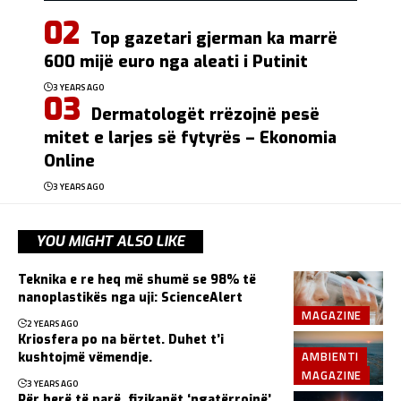
Top gazetari gjerman ka marrë
600 mijë euro nga aleati i Putinit
3 YEARS AGO
Dermatologët rrëzojnë pesë
mitet e larjes së fytyrës – Ekonomia
Online
3 YEARS AGO
YOU MIGHT ALSO LIKE
Teknika e re heq më shumë se 98% të
nanoplastikës nga uji: ScienceAlert
MAGAZINE
2 YEARS AGO
Kriosfera po na bërtet. Duhet t’i
AMBIENTI
kushtojmë vëmendje.
MAGAZINE
3 YEARS AGO
Për herë të parë, fizikanët ‘ngatërrojnë’