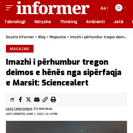
Aa
Teknologji
Ndryshe
Thinking
Ambienti
Jetë
Gazeta Informer
>
Blog
>
Magazine
>
Imazhi i përhumbur tregon deimos e hënës nga sipërfaqja e Marsit: Sciencealert
MAGAZINE
Imazhi i përhumbur tregon
deimos e hënës nga sipërfaqja
e Marsit: Sciencealert
GAZETAINFORMER
3 MIN READ
LAST UPDATED: JUNE 1, 2025 10:10 PM