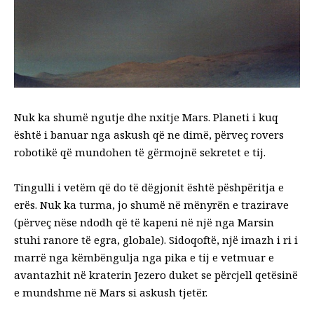
Nuk ka shumë ngutje dhe nxitje
Mars
. Planeti i kuq
është i banuar nga askush që ne dimë, përveç rovers
robotikë që mundohen të gërmojnë sekretet e tij.
Tingulli i vetëm që do të dëgjonit është pëshpëritja e
erës. Nuk ka turma, jo shumë në mënyrën e trazirave
(përveç nëse ndodh që të kapeni në një nga Marsin
stuhi ranore të egra, globale
). Sidoqoftë, një imazh i ri i
marrë nga këmbëngulja nga pika e tij e vetmuar e
avantazhit në kraterin Jezero duket se përcjell qetësinë
e mundshme në Mars si askush tjetër.