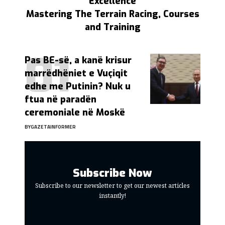
Excellence
Mastering The Terrain Racing, Courses
and Training
Pas BE-së, a kanë krisur
marrëdhëniet e Vuçiqit
edhe me Putinin? Nuk u
ftua në paradën
ceremoniale në Moskë
BY
GAZETAINFORMER
Subscribe Now
Subscribe to our newsletter to get our newest articles
instantly!