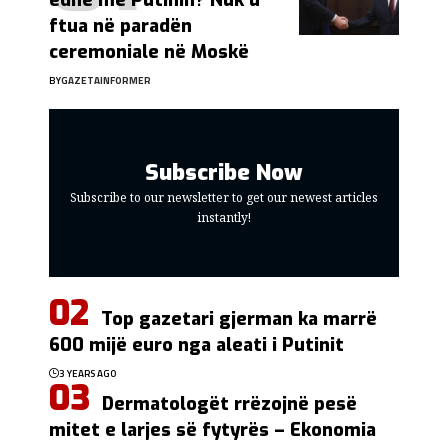
edhe me Putinin? Nuk u
ftua në paradën
ceremoniale në Moskë
BY
GAZETAINFORMER
Subscribe Now
Subscribe to our newsletter to get our newest articles
instantly!
Top gazetari gjerman ka marrë
600 mijë euro nga aleati i Putinit
3 YEARS AGO
Dermatologët rrëzojnë pesë
mitet e larjes së fytyrës – Ekonomia