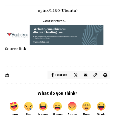
nginx/1.18.0 (Ubuntu)
- ADVERTISEMENT -
Source link
Facebook
What do you think?
Love
Sad
Happy
Sleepy
Angry
Dead
Wink