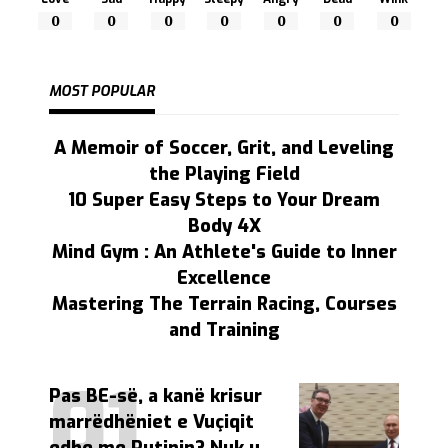
0
0
0
0
0
0
0
MOST POPULAR
A Memoir of Soccer, Grit, and Leveling
the Playing Field
10 Super Easy Steps to Your Dream
Body 4X
Mind Gym : An Athlete's Guide to Inner
Excellence
Mastering The Terrain Racing, Courses
and Training
Pas BE-së, a kanë krisur
marrëdhëniet e Vuçiqit