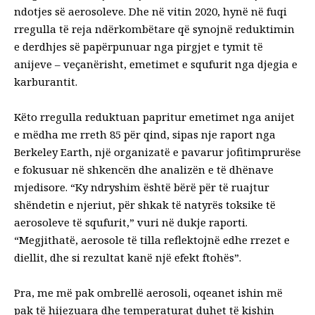
ndotjes së aerosoleve. Dhe në vitin 2020, hynë në fuqi
rregulla të reja ndërkombëtare që synojnë reduktimin
e derdhjes së papërpunuar nga pirgjet e tymit të
anijeve – veçanërisht, emetimet e squfurit nga djegia e
karburantit.
Këto rregulla reduktuan papritur emetimet nga anijet
e mëdha me rreth 85 për qind, sipas
nje raport
nga
Berkeley Earth, një organizatë e pavarur jofitimprurëse
e fokusuar në shkencën dhe analizën e të dhënave
mjedisore. “Ky ndryshim është bërë për të ruajtur
shëndetin e njeriut, për shkak të natyrës toksike të
aerosoleve të squfurit,” vuri në dukje raporti.
“Megjithatë, aerosole të tilla reflektojnë edhe rrezet e
diellit, dhe si rezultat kanë një efekt ftohës”.
Pra, me më pak ombrellë aerosoli, oqeanet ishin më
pak të hijezuara dhe temperaturat duhet të kishin