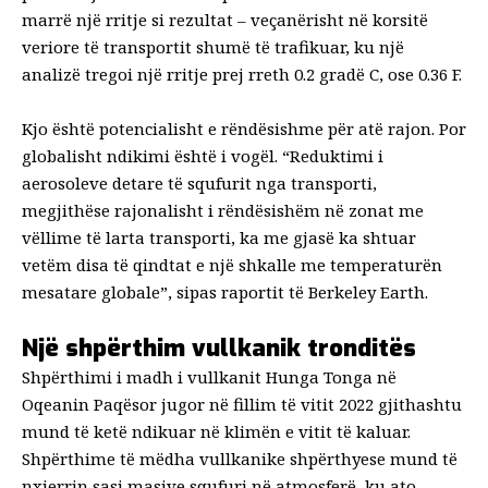
marrë një rritje si rezultat – veçanërisht në korsitë
veriore të transportit shumë të trafikuar, ku
një
analizë
tregoi një rritje prej rreth 0.2 gradë C, ose 0.36 F.
Kjo është potencialisht e rëndësishme për atë rajon. Por
globalisht ndikimi është i vogël. “Reduktimi i
aerosoleve detare të squfurit nga transporti,
megjithëse rajonalisht i rëndësishëm në zonat me
vëllime të larta transporti, ka
me gjasë ka shtuar
vetëm disa të qindtat e një shkalle
me temperaturën
mesatare globale”, sipas raportit të Berkeley Earth.
Një shpërthim vullkanik tronditës
Shpërthimi i madh i vullkanit Hunga Tonga në
Oqeanin Paqësor jugor në fillim të vitit 2022 gjithashtu
mund të ketë ndikuar në klimën e vitit të kaluar.
Shpërthime të mëdha vullkanike shpërthyese mund të
nxjerrin sasi masive squfuri në atmosferë, ku ato