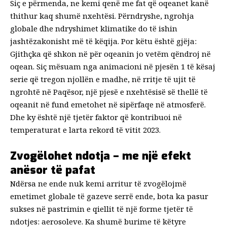
Siç e përmenda, ne kemi qenë me fat që oqeanet kanë
thithur kaq shumë nxehtësi. Përndryshe, ngrohja
globale dhe ndryshimet klimatike do të ishin
jashtëzakonisht më të këqija. Por këtu është gjëja:
Gjithçka që shkon
në
për oqeanin jo vetëm
qëndroj
në
oqean. Siç mësuam nga animacioni në pjesën 1 të kësaj
serie që tregon njollën e madhe, në rritje të ujit të
ngrohtë në Paqësor, një pjesë e nxehtësisë së thellë të
oqeanit në fund emetohet në sipërfaqe në atmosferë.
Dhe ky është një tjetër faktor që kontribuoi në
temperaturat e larta rekord të vitit 2023.
Zvogëlohet ndotja – me një efekt
anësor të pafat
Ndërsa ne ende nuk kemi arritur të zvogëlojmë
emetimet globale të gazeve serrë ende, bota ka pasur
sukses në pastrimin e qiellit të një forme tjetër të
ndotjes: aerosoleve. Ka shumë burime të këtyre