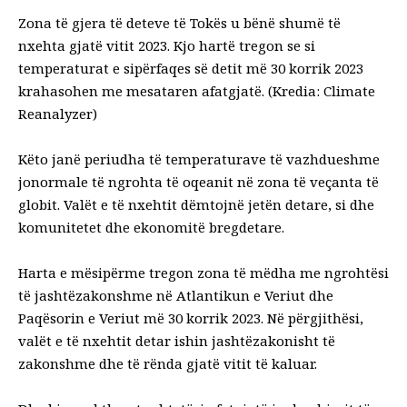
Zona të gjera të deteve të Tokës u bënë shumë të
nxehta gjatë vitit 2023. Kjo hartë tregon se si
temperaturat e sipërfaqes së detit më 30 korrik 2023
krahasohen me mesataren afatgjatë. (Kredia: Climate
Reanalyzer)
Këto janë periudha të temperaturave të vazhdueshme
jonormale të ngrohta të oqeanit në zona të veçanta të
globit. Valët e të nxehtit dëmtojnë jetën detare, si dhe
komunitetet dhe ekonomitë bregdetare.
Harta e mësipërme tregon zona të mëdha me ngrohtësi
të jashtëzakonshme në Atlantikun e Veriut dhe
Paqësorin e Veriut më 30 korrik 2023. Në përgjithësi,
valët e të nxehtit detar ishin jashtëzakonisht të
zakonshme dhe të rënda gjatë vitit të kaluar.