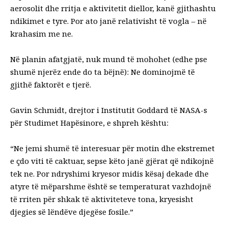
aerosolit dhe rritja e aktivitetit diellor, kanë gjithashtu
ndikimet e tyre. Por ato janë relativisht të vogla – në
krahasim me ne.
Në planin afatgjatë, nuk mund të mohohet (edhe pse
shumë njerëz ende do ta bëjnë): Ne dominojmë të
gjithë faktorët e tjerë.
Gavin Schmidt,
drejtor i Institutit Goddard të NASA-s
për Studimet Hapësinore,
e shpreh kështu
:
“Ne jemi shumë të interesuar për motin dhe ekstremet
e çdo viti të caktuar, sepse këto janë gjërat që ndikojnë
tek ne. Por ndryshimi kryesor midis kësaj dekade dhe
atyre të mëparshme është se temperaturat vazhdojnë
të rriten për shkak të aktiviteteve tona, kryesisht
djegies së lëndëve djegëse fosile.”