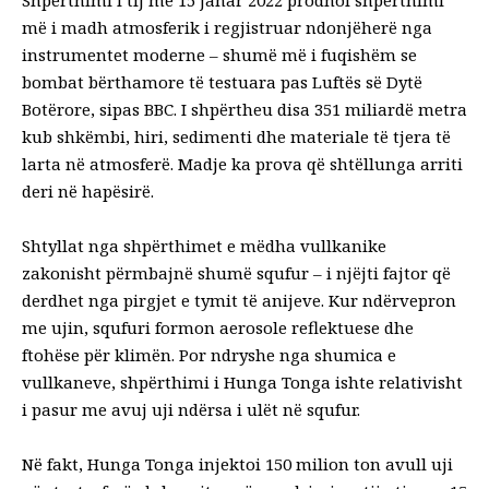
më i madh atmosferik i regjistruar ndonjëherë nga
instrumentet moderne – shumë më i fuqishëm se
bombat bërthamore të testuara pas Luftës së Dytë
Botërore,
sipas BBC
. I shpërtheu disa
351 miliardë metra
kub
shkëmbi, hiri, sedimenti dhe materiale të tjera të
larta në atmosferë. Madje ka prova që shtëllunga arriti
deri në hapësirë.
Shtyllat nga shpërthimet e mëdha vullkanike
zakonisht përmbajnë shumë squfur – i njëjti fajtor që
derdhet nga pirgjet e tymit të anijeve. Kur ndërvepron
me ujin, squfuri formon aerosole reflektuese dhe
ftohëse për klimën
. Por ndryshe nga shumica e
vullkaneve, shpërthimi i Hunga Tonga ishte relativisht
i pasur me avuj uji ndërsa i ulët në squfur.
Në fakt, Hunga Tonga injektoi 150 milion ton avull uji