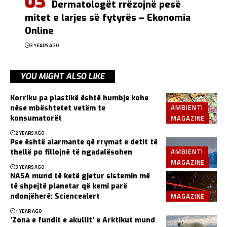
Dermatologët rrëzojnë pesë
mitet e larjes së fytyrës – Ekonomia
Online
3 YEARS AGO
YOU MIGHT ALSO LIKE
Korriku pa plastikë është humbje kohe
AMBIENTI
nëse mbështetet vetëm te
MAGAZINE
konsumatorët
2 YEARS AGO
Pse është alarmante që rrymat e detit të
AMBIENTI
thellë po fillojnë të ngadalësohen
MAGAZINE
3 YEARS AGO
NASA mund të ketë gjetur sistemin më
të shpejtë planetar që kemi parë
MAGAZINE
ndonjëherë: Sciencealert
1 YEAR AGO
'Zona e fundit e akullit' e Arktikut mund