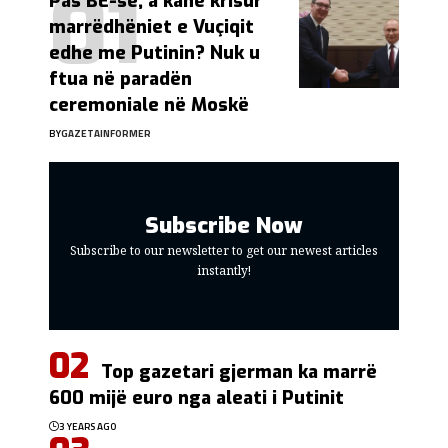
Pas BE-së, a kanë krisur
marrëdhëniet e Vuçiqit
edhe me Putinin? Nuk u
ftua në paradën
ceremoniale në Moskë
BY
GAZETAINFORMER
Subscribe Now
Subscribe to our newsletter to get our newest articles
instantly!
Top gazetari gjerman ka marrë
600 mijë euro nga aleati i Putinit
3 YEARS AGO