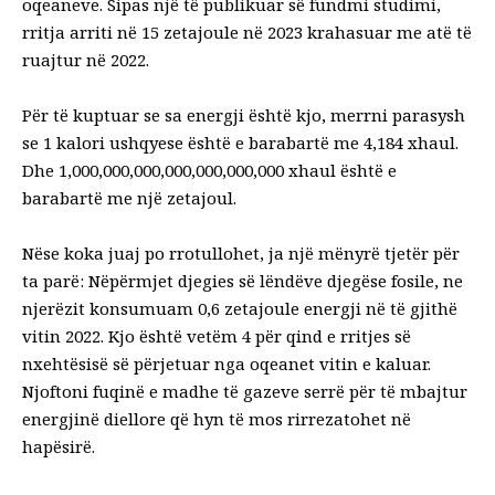
oqeaneve. Sipas një të publikuar së fundmi
studimi,
rritja arriti në 15 zetajoule në 2023 krahasuar me atë të
ruajtur në 2022.
Për të kuptuar se sa energji është kjo, merrni parasysh
se 1 kalori ushqyese është e barabartë me 4,184 xhaul.
Dhe 1,000,000,000,000,000,000,000 xhaul është e
barabartë me një zetajoul.
Nëse koka juaj po rrotullohet, ja një mënyrë tjetër për
ta parë: Nëpërmjet djegies së lëndëve djegëse fosile, ne
njerëzit konsumuam 0,6 zetajoule energji në të gjithë
vitin 2022. Kjo është vetëm 4 për qind e rritjes së
nxehtësisë së përjetuar nga oqeanet vitin e kaluar.
Njoftoni fuqinë e madhe të gazeve serrë për të mbajtur
energjinë diellore që hyn të mos rirrezatohet në
hapësirë.