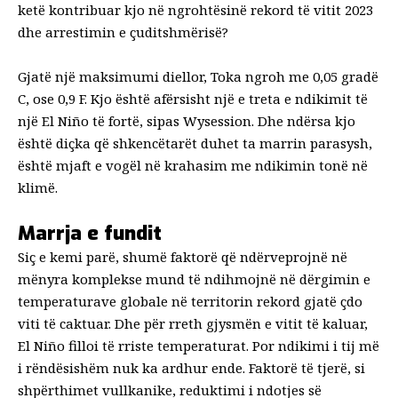
ketë kontribuar kjo në ngrohtësinë rekord të vitit 2023
dhe arrestimin e çuditshmërisë?
Gjatë një maksimumi diellor, Toka ngroh me 0,05 gradë
C, ose 0,9 F. Kjo është afërsisht një e treta e ndikimit të
një El Niño të fortë, sipas Wysession. Dhe ndërsa kjo
është diçka që shkencëtarët duhet ta marrin parasysh,
është mjaft e vogël në krahasim me ndikimin tonë në
klimë.
Marrja e fundit
Siç e kemi parë, shumë faktorë që ndërveprojnë në
mënyra komplekse mund të ndihmojnë në dërgimin e
temperaturave globale në territorin rekord gjatë çdo
viti të caktuar. Dhe për rreth gjysmën e vitit të kaluar,
El Niño filloi të rriste temperaturat. Por ndikimi i tij më
i rëndësishëm nuk ka ardhur ende. Faktorë të tjerë, si
shpërthimet vullkanike, reduktimi i ndotjes së