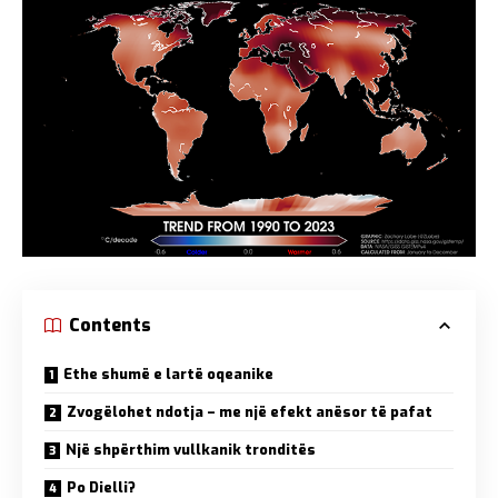
Contents
Ethe shumë e lartë oqeanike
Zvogëlohet ndotja – me një efekt anësor të pafat
Një shpërthim vullkanik tronditës
Po Dielli?