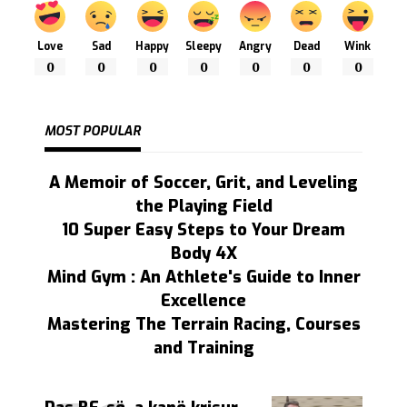
Love
Sad
Happy
Sleepy
Angry
Dead
Wink
0
0
0
0
0
0
0
MOST POPULAR
A Memoir of Soccer, Grit, and Leveling
the Playing Field
10 Super Easy Steps to Your Dream
Body 4X
Mind Gym : An Athlete's Guide to Inner
Excellence
Mastering The Terrain Racing, Courses
and Training