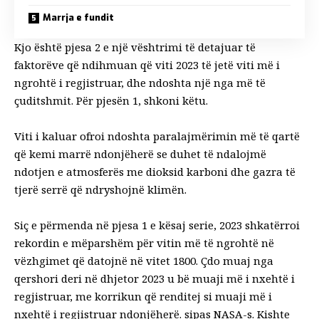
Marrja e fundit
Kjo është pjesa 2 e një vështrimi të detajuar të
faktorëve që ndihmuan që viti 2023 të jetë viti më i
ngrohtë i regjistruar, dhe ndoshta një nga më të
çuditshmit. Për pjesën 1, shkoni
këtu
.
Viti i kaluar ofroi ndoshta paralajmërimin më të qartë
që kemi marrë ndonjëherë se duhet të ndalojmë
ndotjen e atmosferës me dioksid karboni dhe gazra të
tjerë serrë që ndryshojnë klimën.
Siç e përmenda në
pjesa 1 e kësaj serie
, 2023 shkatërroi
rekordin e mëparshëm për vitin më të ngrohtë në
vëzhgimet që datojnë në vitet 1800. Çdo muaj nga
qershori deri në dhjetor 2023 u bë muaji më i nxehtë i
regjistruar, me korrikun që renditej si muaji më i
nxehtë i regjistruar ndonjëherë.
sipas NASA-s
. Kishte