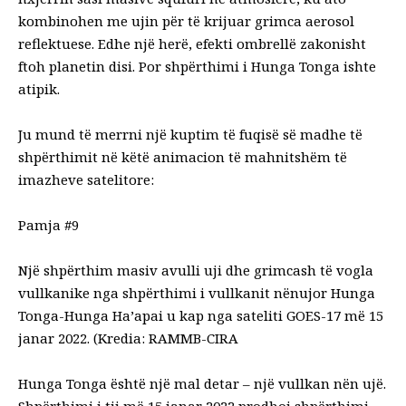
kombinohen me ujin për të krijuar grimca aerosol
reflektuese. Edhe një herë, efekti ombrellë zakonisht
ftoh planetin disi. Por shpërthimi i Hunga Tonga ishte
atipik.
Ju mund të merrni një
kuptim
të fuqisë së madhe të
shpërthimit në këtë animacion të mahnitshëm të
imazheve satelitore:
Pamja #9
Një shpërthim masiv avulli uji dhe grimcash të vogla
vullkanike nga shpërthimi i vullkanit nënujor Hunga
Tonga-Hunga Ha’apai u kap nga sateliti GOES-17 më 15
janar 2022. (Kredia: RAMMB-CIRA
Hunga Tonga është një mal detar – një vullkan nën ujë.
Shpërthimi i tij më 15 janar 2022 prodhoi
shpërthimi