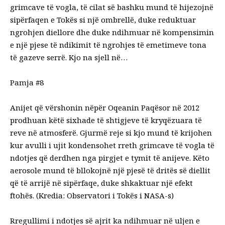
grimcave të vogla, të cilat së bashku mund të hijezojnë
sipërfaqen e Tokës si një ombrellë, duke reduktuar
ngrohjen diellore dhe duke ndihmuar në kompensimin
e një pjese të ndikimit të ngrohjes të emetimeve tona
të gazeve serrë. Kjo na sjell në…
Pamja #8
Anijet që vërshonin nëpër Oqeanin Paqësor në 2012
prodhuan këtë sixhade të shtigjeve të kryqëzuara të
reve në atmosferë. Gjurmë reje si kjo mund të krijohen
kur avulli i ujit kondensohet rreth grimcave të vogla të
ndotjes që derdhen nga pirgjet e tymit të anijeve. Këto
aerosole mund të bllokojnë një pjesë të dritës së diellit
që të arrijë në sipërfaqe, duke shkaktuar një efekt
ftohës. (Kredia: Observatori i Tokës i NASA-s)
Rregullimi i ndotjes së ajrit ka ndihmuar në uljen e