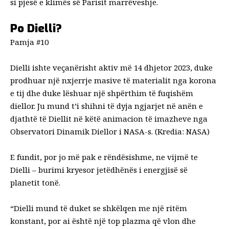
si pjesë e klimës së Parisit marrëveshje.
Po Dielli?
Pamja #10
Dielli ishte veçanërisht aktiv më 14 dhjetor 2023, duke
prodhuar një nxjerrje masive të materialit nga korona
e tij dhe duke lëshuar një shpërthim të fuqishëm
diellor. Ju mund t’i shihni të dyja ngjarjet në anën e
djathtë të Diellit në këtë animacion të imazheve nga
Observatori Dinamik Diellor i NASA-s. (Kredia: NASA)
E fundit, por jo më pak e rëndësishme, ne vijmë te
Dielli – burimi kryesor jetëdhënës i energjisë së
planetit tonë.
“Dielli mund të duket se shkëlqen me një ritëm
konstant, por ai është një top plazma që vlon dhe