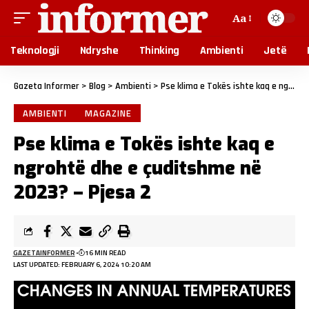
Aa
Teknologji
Ndryshe
Thinking
Ambienti
Jetë
Gazeta Informer
>
Blog
>
Ambienti
>
Pse klima e Tokës ishte kaq e ngrohtë dhe e çuditshme në 2023? – Pjesa 2
AMBIENTI
MAGAZINE
Pse klima e Tokës ishte kaq e
ngrohtë dhe e çuditshme në
2023? – Pjesa 2
GAZETAINFORMER
16 MIN READ
LAST UPDATED: FEBRUARY 6, 2024 10:20 AM