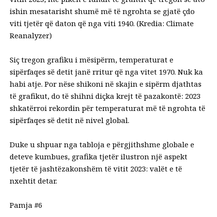
ishin mesatarisht shumë më të ngrohta se gjatë çdo
viti tjetër që daton që nga viti 1940. (Kredia: Climate
Reanalyzer)
Siç tregon grafiku i mësipërm, temperaturat e
sipërfaqes së detit janë rritur që nga vitet 1970. Nuk ka
habi atje. Por nëse shikoni në skajin e sipërm djathtas
të grafikut, do të shihni diçka krejt të pazakontë: 2023
shkatërroi rekordin për temperaturat më të ngrohta të
sipërfaqes së detit në nivel global.
Duke u shpuar nga tabloja e përgjithshme globale e
deteve kumbues, grafika tjetër ilustron një aspekt
tjetër të jashtëzakonshëm të vitit 2023:
valët e të
nxehtit detar
.
Pamja #6