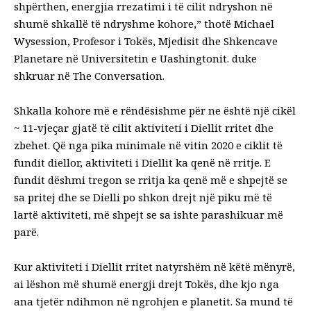
shpërthen, energjia rrezatimi i të cilit ndryshon në
shumë shkallë të ndryshme kohore,” thotë Michael
Wysession, Profesor i Tokës, Mjedisit dhe Shkencave
Planetare në Universitetin e Uashingtonit.
duke
shkruar në The Conversation
.
Shkalla kohore më e rëndësishme për ne është një cikël
~ 11-vjeçar gjatë të cilit aktiviteti i Diellit rritet dhe
zbehet. Që nga pika minimale në vitin 2020 e ciklit të
fundit diellor, aktiviteti i Diellit ka qenë në rritje. E
fundit
dëshmi
tregon se rritja ka qenë më e shpejtë se
sa pritej dhe se Dielli po shkon drejt një piku më të
lartë aktiviteti, më shpejt se sa ishte parashikuar më
parë.
Kur aktiviteti i Diellit rritet natyrshëm në këtë mënyrë,
ai lëshon më shumë energji drejt Tokës, dhe kjo nga
ana tjetër ndihmon në ngrohjen e planetit. Sa mund të