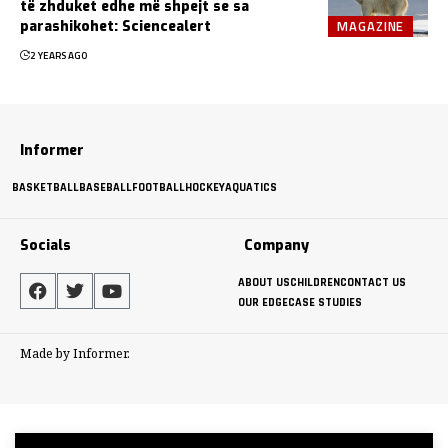
të zhduket edhe më shpejt se sa
MAGAZINE
parashikohet: Sciencealert
2 YEARS AGO
Informer
BASKETBALL
BASEBALL
FOOTBALL
HOCKEY
AQUATICS
Socials
Company
ABOUT US
CHILDREN
CONTACT US
OUR EDGE
CASE STUDIES
Made by Informer.