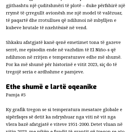
gjithashtu një çuditshmëri të plotë – duke përfshirë një
rrymë të çrregullt avionësh me një model të valëzuar,
të paqartë dhe rrotullues që ndihmoi në mbylljen e
kubeve brutale të nxehtësisë në vend.
Shkaku afatgjatë kanë qenë emetimet tona të gazeve
serrë, me episodin ende në vazhdim të El Niño-s që
ndihmon në rritjen e temperaturave edhe më shumë.
Por ka më shumë për historinë e vitit 2023, siç do të
tregojë seria e ardhshme e pamjeve.
Ethe shumë e lartë oqeanike
Pamja #5
Ky grafik tregon se si temperatura mesatare globale e
sipërfaqes së detit ka ndryshuar nga viti në vit nga
vlera bazë afatgjatë e viteve 1951-2000. Detet vluan në
vitin 2023, me pikën e fundit të grantit që tregon se ato