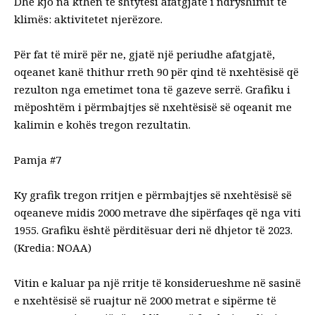
Dhe kjo na kthen te shtytësi afatgjatë i ndryshimit të
klimës: aktivitetet njerëzore.
Për fat të mirë për ne, gjatë një periudhe afatgjatë,
oqeanet kanë thithur rreth 90 për qind të nxehtësisë që
rezulton nga emetimet tona të gazeve serrë. Grafiku i
mëposhtëm i përmbajtjes së nxehtësisë së oqeanit me
kalimin e kohës tregon rezultatin.
Pamja #7
Ky grafik tregon rritjen e përmbajtjes së nxehtësisë së
oqeaneve midis 2000 metrave dhe sipërfaqes që nga viti
1955. Grafiku është përditësuar deri në dhjetor të 2023.
(Kredia: NOAA)
Vitin e kaluar pa një rritje të konsiderueshme në sasinë
e nxehtësisë së ruajtur në 2000 metrat e sipërme të