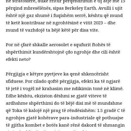
në stratosferë, duke rritur përqendrimin e tij atje me 15
përqind mbresëlënës, sipas Berkeley Earth. Avulli i ujit
është një gaz shumë i fuqishëm serrë, kështu që mund
të ketë kontribuar në ngrohtësinë e vitit 2023 – dhe
mund të vazhdojë ta bëjë këtë për disa vite.
Por në çfarë shkalle aerosolet e squfurit ftohës të
shpërthimit kundërshtojnë çdo ngrohje dhe cili është
efekti neto?
Përgjigja e këtyre pyetjeve ka qenë shkencërisht
sfiduese. Por cilado qoftë përgjigja, efekti ka të ngjarë
të jetë i vogël në krahasim me ndikimin tonë në klimë.
Edhe kështu, ekziston
dëshmi
se gjatë viteve të
ardhshme shpërthimi do të bëjë disi më të mundshme
që Toka të kalojë një prag të rëndësishëm: 1.5 gradë C të
ngrohjes gjatë kohërave para-industriale që pothuajse
të gjitha kombet e botës kanë rënë dakord të shmangin