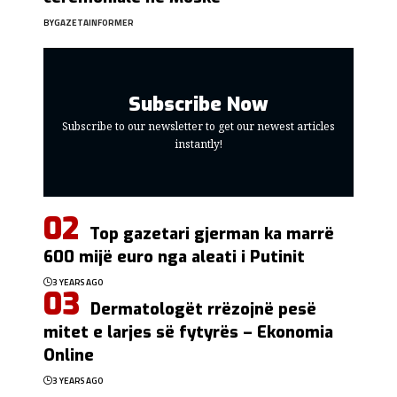
BY
GAZETAINFORMER
Subscribe Now
Subscribe to our newsletter to get our newest articles
instantly!
Top gazetari gjerman ka marrë
600 mijë euro nga aleati i Putinit
3 YEARS AGO
Dermatologët rrëzojnë pesë
mitet e larjes së fytyrës – Ekonomia
Online
3 YEARS AGO