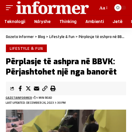
Aa
Teknologji
Ndryshe
Thinking
Ambienti
Jetë
Gazeta Informer
>
Blog
>
Lifestyle & Fun
>
Përplasje të ashpra në BBVK: Përjashtohet një nga banorët
LIFESTYLE & FUN
Përplasje të ashpra në BBVK:
Përjashtohet një nga banorët
GAZETAINFORMER
1 MIN READ
LAST UPDATED: DECEMBER 26, 2023 7:30 PM