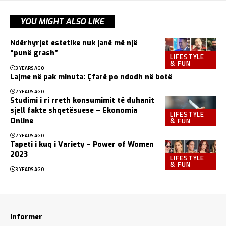
YOU MIGHT ALSO LIKE
Ndërhyrjet estetike nuk janë më një
“punë grash”
LIFESTYLE
& FUN
3 YEARS AGO
Lajme në pak minuta: Çfarë po ndodh në botë
2 YEARS AGO
Studimi i ri rreth konsumimit të duhanit
sjell fakte shqetësuese – Ekonomia
LIFESTYLE
& FUN
Online
2 YEARS AGO
Tapeti i kuq i Variety – Power of Women
2023
LIFESTYLE
& FUN
3 YEARS AGO
Informer