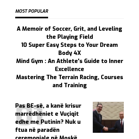
MOST POPULAR
A Memoir of Soccer, Grit, and Leveling
the Playing Field
10 Super Easy Steps to Your Dream
Body 4X
Mind Gym : An Athlete's Guide to Inner
Excellence
Mastering The Terrain Racing, Courses
and Training
Pas BE-së, a kanë krisur
marrëdhëniet e Vuçiqit
edhe me Putinin? Nuk u
ftua në paradën
ceremoniale në Moskë