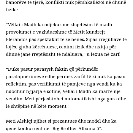
banorëve të tjerë, konflikti nuk përshkallëzoi në dhunë
fizike.
“Vëllai i Madh ka ndjekur me shqetësim të madh
provokimet e vazhdueshme të Metit kundrejt
Blerandos pas spektaklit të së hënës. Sipas rregullave të
lojës, gjuha kërcënuese, cenimi fizik dhe nxitja për
dhunë janë rreptësisht të ndaluara,” u lexua në zarf.
“Duke pasur parasysh faktin që përkundër
paralajmërimeve edhe përmes zarfit të zi nuk ka pasur
reflektim, pas verifikimit të pamjeve nga vendi ku ka
ndodhur ngjarja e sotme, Vëllai i Madh ka marrë një
vendim. Meti përjashtohet automatikisht nga gara dhe
lë shtëpinë në këtë moment.”
Meti Alshiqi njihet si prezantues dhe model dhe ka
qenë konkurrent në “Big Brother Albania 5”.