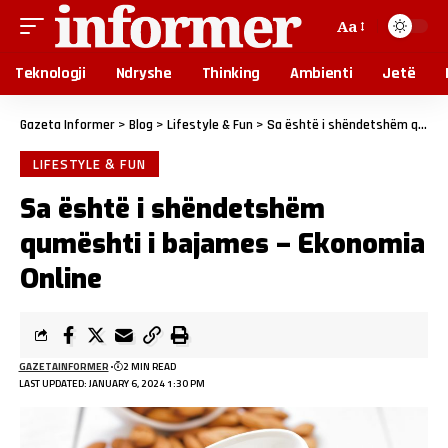
Aa
Teknologji
Ndryshe
Thinking
Ambienti
Jetë
Gazeta Informer
>
Blog
>
Lifestyle & Fun
>
Sa është i shëndetshëm qumështi i bajames – Ekonomia Online
LIFESTYLE & FUN
Sa është i shëndetshëm
qumështi i bajames – Ekonomia
Online
GAZETAINFORMER
2 MIN READ
LAST UPDATED: JANUARY 6, 2024 1:30 PM