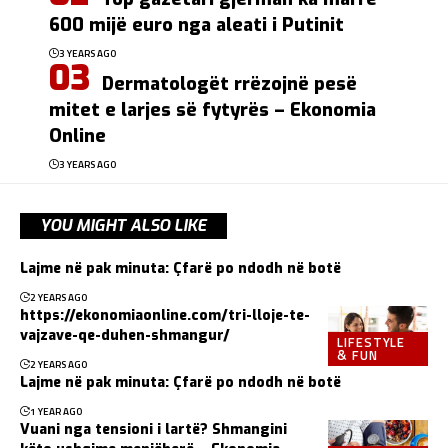
600 mijë euro nga aleati i Putinit
3 YEARS AGO
Dermatologët rrëzojnë pesë
mitet e larjes së fytyrës – Ekonomia
Online
3 YEARS AGO
YOU MIGHT ALSO LIKE
Lajme në pak minuta: Çfarë po ndodh në botë
2 YEARS AGO
https://ekonomiaonline.com/tri-lloje-te-
vajzave-qe-duhen-shmangur/
LIFESTYLE
& FUN
2 YEARS AGO
Lajme në pak minuta: Çfarë po ndodh në botë
1 YEAR AGO
Vuani nga tensioni i lartë? Shmangini