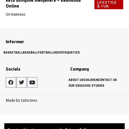
këto ushqime menjëherë – Ekonomia
LIFESTYLE
& FUN
Online
3 YEARS AGO
Informer
BASKETBALL
BASEBALL
FOOTBALL
HOCKEY
AQUATICS
Socials
Company
ABOUT US
CHILDREN
CONTACT US
OUR EDGE
CASE STUDIES
Made by Informer.