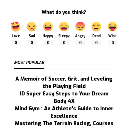
What do you think?
Love
Sad
Happy
Sleepy
Angry
Dead
Wink
0
0
0
0
0
0
0
MOST POPULAR
A Memoir of Soccer, Grit, and Leveling
the Playing Field
10 Super Easy Steps to Your Dream
Body 4X
Mind Gym : An Athlete's Guide to Inner
Excellence
Mastering The Terrain Racing, Courses