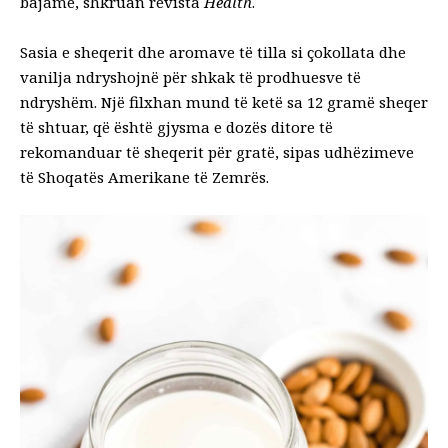
bajame, shkruan revista
Health
.
Sasia e sheqerit dhe aromave të tilla si çokollata dhe
vanilja ndryshojnë për shkak të prodhuesve të
ndryshëm. Një filxhan mund të ketë sa 12 gramë sheqer
të shtuar, që është gjysma e dozës ditore të
rekomanduar të sheqerit për gratë, sipas udhëzimeve
të Shoqatës Amerikane të Zemrës.