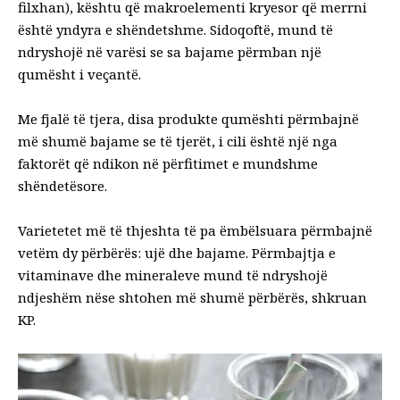
filxhan), kështu që makroelementi kryesor që merrni
është yndyra e shëndetshme. Sidoqoftë, mund të
ndryshojë në varësi se sa bajame përmban një
qumësht i veçantë.
Me fjalë të tjera, disa produkte qumështi përmbajnë
më shumë bajame se të tjerët, i cili është një nga
faktorët që ndikon në përfitimet e mundshme
shëndetësore.
Varietetet më të thjeshta të pa ëmbëlsuara përmbajnë
vetëm dy përbërës: ujë dhe bajame. Përmbajtja e
vitaminave dhe mineraleve mund të ndryshojë
ndjeshëm nëse shtohen më shumë përbërës, shkruan
KP.