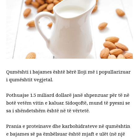
Qumështi i bajames është bërë lloji më i popullarizuar
i qumështit vegjetal.
Pothuajse 1.5 miliard dollarë janë shpenzuar për të në
botë vetëm vitin e kaluar. Sidoqoftë, mund të pyesni se
sa i shëndetshëm është në të vërtetë.
Prania e proteinave dhe karbohidrateve në qumështin
e bajames së pa ëmbëlsuar është mjaft e ulët (në një