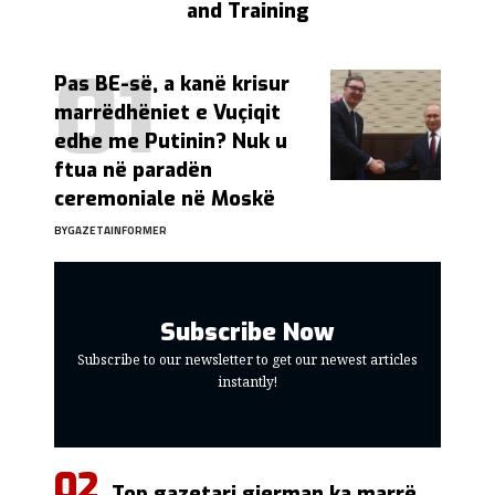
and Training
Pas BE-së, a kanë krisur
marrëdhëniet e Vuçiqit
edhe me Putinin? Nuk u
ftua në paradën
ceremoniale në Moskë
BY
GAZETAINFORMER
Subscribe Now
Subscribe to our newsletter to get our newest articles
instantly!
Top gazetari gjerman ka marrë