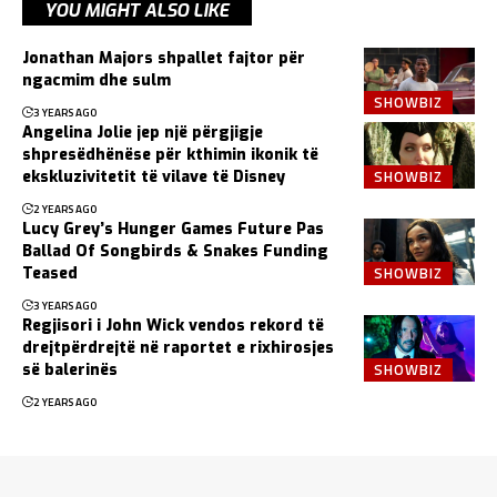
YOU MIGHT ALSO LIKE
Jonathan Majors shpallet fajtor për
ngacmim dhe sulm
SHOWBIZ
3 YEARS AGO
Angelina Jolie jep një përgjigje
shpresëdhënëse për kthimin ikonik të
SHOWBIZ
ekskluzivitetit të vilave të Disney
2 YEARS AGO
Lucy Grey’s Hunger Games Future Pas
Ballad Of Songbirds & Snakes Funding
SHOWBIZ
Teased
3 YEARS AGO
Regjisori i John Wick vendos rekord të
drejtpërdrejtë në raportet e rixhirosjes
SHOWBIZ
së balerinës
2 YEARS AGO