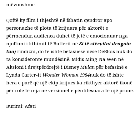
mëvonshme.
Qoftë ky film i thjeshtë në fshatin qendror apo
personazhe të plota të krijuara për aktorët e
përmendur, audienca duhet të jetë e emocionuar nga
njoftimi i kthimit të Butlerit në
Si të stërvitni dragoin
tuaj
rindizni, do të ishte befasuese nëse DeBlois nuk do
ta konsideronte mundësinë. Midis Ming-Na Wen në
Aksioni i drejtpërdrejtë i Disney
Mulan
për befasinë e
Lynda Carter-it
Wonder Woman 1984
nuk do të ishte
hera e parë që një ekip krijues ka rikthyer aktorë ikonë
për role të reja në versionet e përditësuara të një prone.
Burimi: Afati