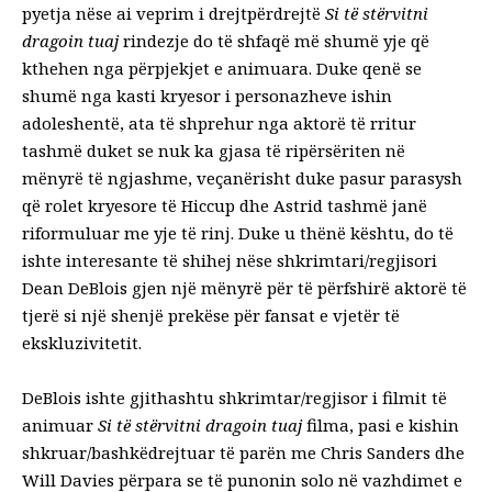
pyetja nëse ai
veprim i drejtpërdrejtë
Si të stërvitni
dragoin tuaj
rindezje
do të shfaqë më shumë yje që
kthehen nga përpjekjet e animuara. Duke qenë se
shumë nga kasti kryesor i personazheve ishin
adoleshentë, ata të shprehur nga aktorë të rritur
tashmë duket se nuk ka gjasa të ripërsëriten në
mënyrë të ngjashme, veçanërisht duke pasur parasysh
që rolet kryesore të Hiccup dhe Astrid tashmë janë
riformuluar me yje të rinj. Duke u thënë kështu, do të
ishte interesante të shihej nëse shkrimtari/regjisori
Dean DeBlois gjen një mënyrë për të përfshirë aktorë të
tjerë si një shenjë prekëse për fansat e vjetër të
ekskluzivitetit.
DeBlois ishte gjithashtu shkrimtar/regjisor i filmit të
animuar
Si të stërvitni dragoin tuaj
filma, pasi e kishin
shkruar/bashkëdrejtuar të parën me Chris Sanders dhe
Will Davies përpara se të punonin solo në vazhdimet e