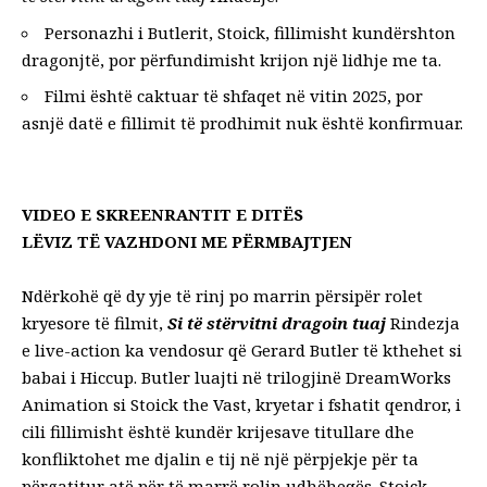
Personazhi i Butlerit, Stoick, fillimisht kundërshton
dragonjtë, por përfundimisht krijon një lidhje me ta.
Filmi është caktuar të shfaqet në vitin 2025, por
asnjë datë e fillimit të prodhimit nuk është konfirmuar.
VIDEO E SKREENRANTIT E DITËS
LËVIZ TË VAZHDONI ME PËRMBAJTJEN
Ndërkohë që dy yje të rinj po marrin përsipër rolet
kryesore të filmit,
Si të stërvitni dragoin tuaj
Rindezja
e live-action ka vendosur që Gerard Butler të kthehet si
babai i Hiccup. Butler luajti në trilogjinë DreamWorks
Animation si Stoick the Vast, kryetar i fshatit qendror, i
cili fillimisht është kundër krijesave titullare dhe
konfliktohet me djalin e tij në një përpjekje për ta
përgatitur atë për të marrë rolin udhëheqës. Stoick