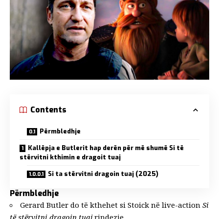
Contents
Përmbledhje
Kallëpja e Butlerit hap derën për më shumë Si të
stërvitni kthimin e dragoit tuaj
Si ta stërvitni dragoin tuaj (2025)
Përmbledhje
Gerard Butler do të kthehet si Stoick në live-action
Si
të stërvitni dragoin tuaj
rindezje.