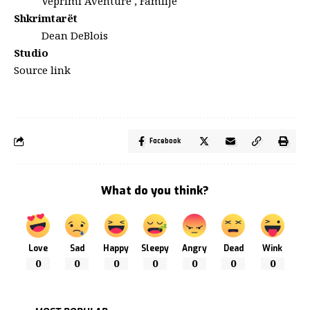
Veprimi
Aventurë , Familje
Shkrimtarët
Dean DeBlois
Studio
Source link
Facebook
What do you think?
Love
Sad
Happy
Sleepy
Angry
Dead
Wink
0
0
0
0
0
0
0