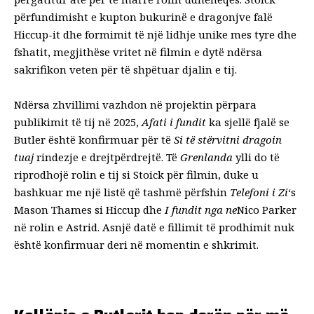
përfundimisht e kupton bukurinë e dragonjve falë
Hiccup-it dhe formimit të një lidhje unike mes tyre dhe
fshatit, megjithëse vritet në filmin e dytë ndërsa
sakrifikon veten për të shpëtuar djalin e tij.
Ndërsa zhvillimi vazhdon në projektin përpara
publikimit të tij në 2025,
Afati i fundit
ka sjellë fjalë se
Butler është konfirmuar për të
Si të stërvitni dragoin
tuaj
rindezje e drejtpërdrejtë
. Të
Grenlanda
ylli do të
riprodhojë rolin e tij si Stoick për filmin, duke u
bashkuar me një listë që tashmë përfshin
Telefoni i Zi
‘s
Mason Thames si Hiccup dhe
I fundit nga ne
Nico Parker
në rolin e Astrid. Asnjë datë e fillimit të prodhimit nuk
është konfirmuar deri në momentin e shkrimit.