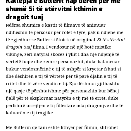
Kallëpja e Butlerit hap derën për më
shumë Si të stërvitni kthimin e
dragoit tuaj
Ndërsa shumica e kastit të filmave të animuar
ndiheshin të përsosur për rolet e tyre, pak u ndjenë më
të zgjedhur se Butler si Stoick në origjinal.
Si të stërvitni
dragoin tuaj
filma. I vendosur në një botë mistike
vikinge, zëri natyral skocez i yllit i dha një ndjenjë të
vërtetë fuqie dhe zemre personazhit, duke balancuar
bukur vendosmërinë e tij të ashpër si kryetar fshati si
dhe dëshirën e tij të vërtetë për të parë djalin e tij të
rritet dhe të zërë vendin e tij. Kjo dëshmoi gjithashtu
një qasje të përshtatshme për personazhin kur bëhej
fjalë për të eksploruar natyrën e tij më të errët, duke
përfshirë urrejtjen e tij fillestare ndaj dragonjve dhe të
kaluarën e tij tragjike.
Me Butlerin që tani është kthyer për filmin, shtrohet