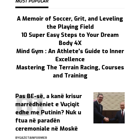
MOST POPULAR
A Memoir of Soccer, Grit, and Leveling
the Playing Field
10 Super Easy Steps to Your Dream
Body 4X
Mind Gym : An Athlete's Guide to Inner
Excellence
Mastering The Terrain Racing, Courses
and Training
Pas BE-së, a kanë krisur
marrëdhëniet e Vuçiqit
edhe me Putinin? Nuk u
ftua në paradën
ceremoniale në Moskë
BY
GAZETAINFORMER