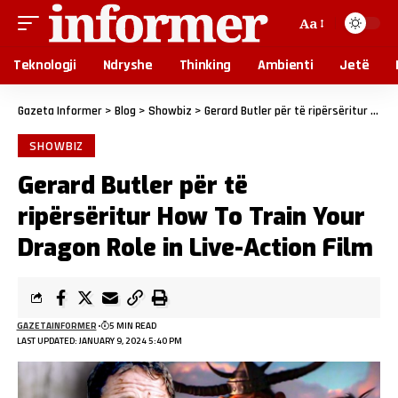
Aa
Teknologji
Ndryshe
Thinking
Ambienti
Jetë
Gazeta Informer
>
Blog
>
Showbiz
>
Gerard Butler për të ripërsëritur How To Train Your Dragon Role in Live-Action Film
SHOWBIZ
Gerard Butler për të
ripërsëritur How To Train Your
Dragon Role in Live-Action Film
GAZETAINFORMER
5 MIN READ
LAST UPDATED: JANUARY 9, 2024 5:40 PM