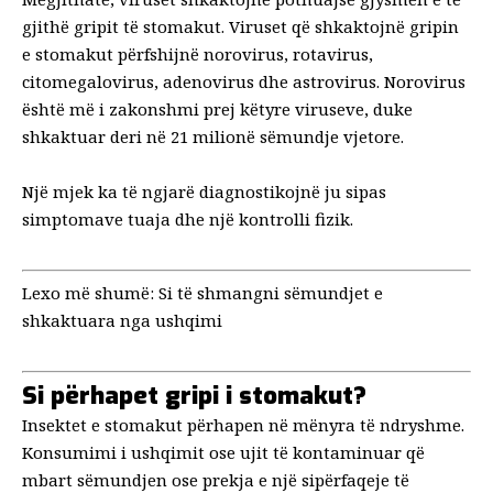
gjithë gripit të stomakut. Viruset që shkaktojnë gripin
e stomakut përfshijnë norovirus, rotavirus,
citomegalovirus, adenovirus dhe astrovirus.
Norovirus
është më i zakonshmi prej këtyre viruseve, duke
shkaktuar deri në
21 milionë sëmundje
vjetore.
Një mjek ka të ngjarë
diagnostikojnë
ju sipas
simptomave tuaja dhe një kontrolli fizik.
Lexo më shumë:
Si të shmangni sëmundjet e
shkaktuara nga ushqimi
Si përhapet gripi i stomakut?
Insektet e stomakut përhapen në mënyra të ndryshme.
Konsumimi i ushqimit ose ujit të kontaminuar që
mbart sëmundjen ose prekja e një sipërfaqeje të