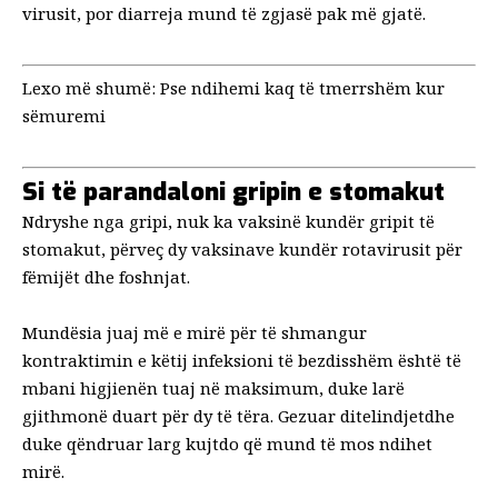
virusit, por diarreja mund të zgjasë pak më gjatë.
Lexo më shumë:
Pse ndihemi kaq të tmerrshëm kur
sëmuremi
Si të parandaloni gripin e stomakut
Ndryshe nga gripi, nuk ka vaksinë kundër gripit të
stomakut, përveç dy vaksinave
kundër rotavirusit për
fëmijët dhe foshnjat
.
Mundësia juaj më e mirë për të shmangur
kontraktimin e këtij infeksioni të bezdisshëm është të
mbani higjienën tuaj në maksimum, duke larë
gjithmonë duart për dy të tëra.
Gezuar ditelindjet
dhe
duke qëndruar larg kujtdo që mund të mos ndihet
mirë.