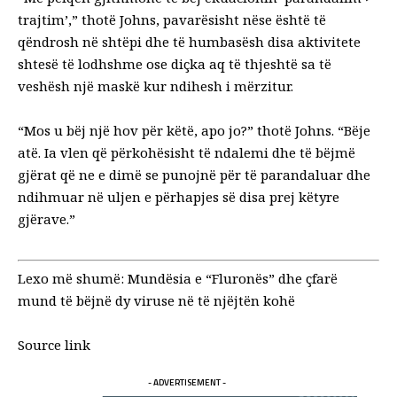
trajtim’,” thotë Johns, pavarësisht nëse është të
qëndrosh në shtëpi dhe të humbasësh disa aktivitete
shtesë të lodhshme ose diçka aq të thjeshtë sa të
veshësh një maskë kur ndihesh i mërzitur.
“Mos u bëj një hov për këtë, apo jo?” thotë Johns. “Bëje
atë. Ia vlen që përkohësisht të ndalemi dhe të bëjmë
gjërat që ne e dimë se punojnë për të parandaluar dhe
ndihmuar në uljen e përhapjes së disa prej këtyre
gjërave.”
Lexo më shumë:
Mundësia e “Fluronës” dhe çfarë
mund të bëjnë dy viruse në të njëjtën kohë
Source link
- ADVERTISEMENT -