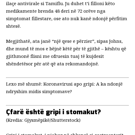
ilaçe antivirale
si Tamiflu. Ju duhet t’i filloni këto
medikamente brenda 48 deri në 72 orëve nga
simptomat fillestare, ose ato nuk kanë ndonjë përfitim
shtesë.
Megjithatë, ata janë “një qese e përzier”, sipas Johns,
dhe mund të mos e bëjnë këtë për të gjithë – kështu që
gjithmonë flisni me ofruesin tuaj të kujdesit
shëndetësor për atë që ata rekomandojnë.
Lexo më shumë:
Koronavirusi apo gripi: A ka ndonjë
ndryshim midis simptomave?
Çfarë është gripi i stomakut?
(Kredia: Gjysmëpikë/Shutterstock)