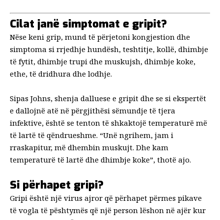
Cilat janë simptomat e gripit?
Nëse keni grip, mund të përjetoni kongjestion dhe
simptoma si rrjedhje hundësh, teshtitje, kollë, dhimbje
të fytit, dhimbje trupi dhe muskujsh, dhimbje koke,
ethe, të dridhura dhe lodhje.
Sipas Johns, shenja dalluese e gripit dhe se si ekspertët
e dallojnë atë në përgjithësi
sëmundje të tjera
infektive
, është se tenton të shkaktojë temperaturë më
të lartë të qëndrueshme. “Unë ngrihem, jam i
rraskapitur, më dhembin muskujt. Dhe kam
temperaturë të lartë dhe dhimbje koke”, thotë ajo.
Si përhapet gripi?
Gripi është një virus ajror që përhapet përmes pikave
të vogla të pështymës që një person lëshon në ajër kur