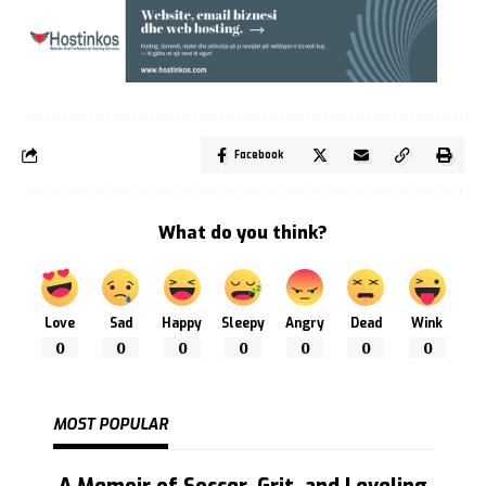
Facebook
What do you think?
Love
Sad
Happy
Sleepy
Angry
Dead
Wink
0
0
0
0
0
0
0
MOST POPULAR
A Memoir of Soccer, Grit, and Leveling