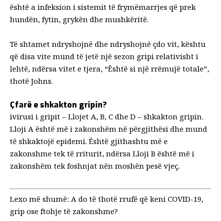
është a
infeksion i sistemit të frymëmarrjes
që prek
hundën, fytin, grykën dhe mushkëritë.
Të
shtamet ndryshojnë dhe ndryshojnë
çdo vit, kështu
që disa vite mund të jetë një sezon gripi relativisht i
lehtë, ndërsa vitet e tjera, “Është si një rrëmujë totale”,
thotë Johns.
Çfarë e shkakton gripin?
i
virusi i gripit
– Llojet A, B, C dhe D – shkakton gripin.
Lloji A është më i zakonshëm në përgjithësi dhe mund
të shkaktojë epidemi. Është gjithashtu më e
zakonshme tek të rriturit, ndërsa Lloji B është më i
zakonshëm tek foshnjat nën moshën pesë vjeç.
Lexo më shumë:
A do të thotë rrufë që keni COVID-19,
grip ose ftohje të zakonshme?