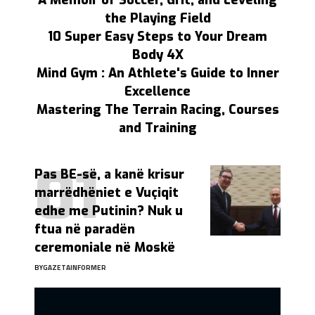
the Playing Field
10 Super Easy Steps to Your Dream
Body 4X
Mind Gym : An Athlete's Guide to Inner
Excellence
Mastering The Terrain Racing, Courses
and Training
Pas BE-së, a kanë krisur
marrëdhëniet e Vuçiqit
edhe me Putinin? Nuk u
ftua në paradën
ceremoniale në Moskë
BY
GAZETAINFORMER