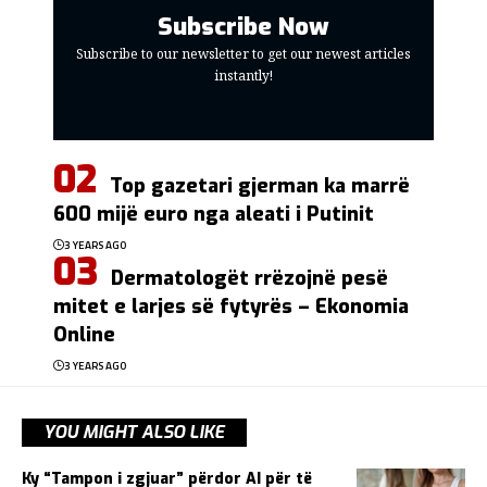
Subscribe Now
Subscribe to our newsletter to get our newest articles
instantly!
Top gazetari gjerman ka marrë
600 mijë euro nga aleati i Putinit
3 YEARS AGO
Dermatologët rrëzojnë pesë
mitet e larjes së fytyrës – Ekonomia
Online
3 YEARS AGO
YOU MIGHT ALSO LIKE
Ky “Tampon i zgjuar” përdor AI për të