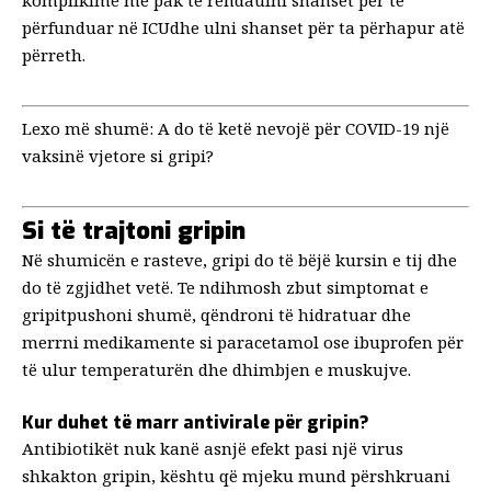
komplikime
më pak të rënda
ulni shanset për të
përfunduar në
ICU
dhe ulni shanset për ta përhapur atë
përreth.
Lexo më shumë:
A do të ketë nevojë për COVID-19 një
vaksinë vjetore si gripi?
Si të trajtoni gripin
Në shumicën e rasteve, gripi do të bëjë kursin e tij dhe
do të zgjidhet vetë. Te ndihmosh
zbut simptomat e
gripit
pushoni shumë, qëndroni të hidratuar dhe
merrni medikamente si paracetamol ose ibuprofen për
të ulur temperaturën dhe dhimbjen e muskujve.
Kur duhet të marr antivirale për gripin?
Antibiotikët nuk kanë asnjë efekt pasi një virus
shkakton gripin, kështu që mjeku mund
përshkruani