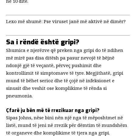
në 10 ditë.
Lexo më shumë:
Pse viruset janë më aktivë në dimër?
Sa i rëndë është gripi?
Shumica e njerëzve që preken nga gripi do të ndihen
më mirë pas disa ditësh pa pasur nevojë të bëjnë
ndonjë gjë të veçantë, përveç pushimit dhe
kontrollimit të simptomave të tyre. Megjithatë, gripi
mund të bëhet serioz dhe
të çojë në
infeksionet e
sinusit dhe veshit ose komplikime të rënda si
pneumonia.
Çfarë ju bën më të rrezikuar nga gripi?
Sipas Johns, nëse bini nën një nga të mëposhtmet në
listë, mund të jeni në rrezik për dëmtim të mundshëm
të organeve dhe komplikime të tjera nga gripi.