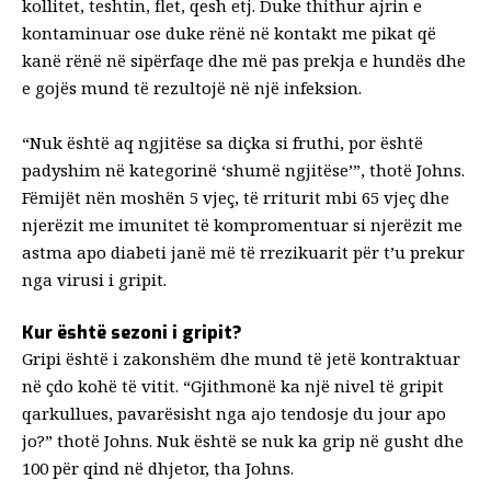
kollitet, teshtin, flet, qesh etj. Duke thithur ajrin e
kontaminuar ose duke rënë në kontakt me pikat që
kanë rënë në sipërfaqe dhe më pas prekja e hundës dhe
e gojës mund të rezultojë në një infeksion.
“Nuk është aq ngjitëse sa diçka si fruthi, por është
padyshim në kategorinë ‘shumë ngjitëse’”, thotë Johns.
Fëmijët nën moshën 5 vjeç, të rriturit mbi 65 vjeç dhe
njerëzit me imunitet të kompromentuar si njerëzit me
astma apo diabeti
janë më të rrezikuarit për t’u prekur
nga virusi i gripit.
Kur është sezoni i gripit?
Gripi është i zakonshëm dhe mund të jetë
kontraktuar
në çdo kohë të vitit
. “Gjithmonë ka një nivel të gripit
qarkullues, pavarësisht nga ajo
tendosje du jour
apo
jo?” thotë Johns. Nuk është se nuk ka grip në gusht dhe
100 për qind në dhjetor, tha Johns.