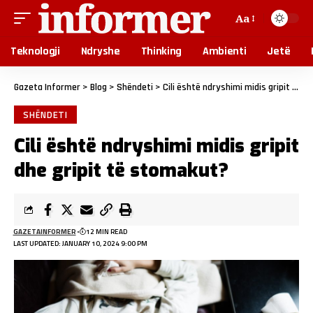
Aa
Teknologji
Ndryshe
Thinking
Ambienti
Jetë
Gazeta Informer
>
Blog
>
Shëndeti
>
Cili është ndryshimi midis gripit dhe gripit të stomakut?
SHËNDETI
Cili është ndryshimi midis gripit
dhe gripit të stomakut?
GAZETAINFORMER
12 MIN READ
LAST UPDATED: JANUARY 10, 2024 9:00 PM