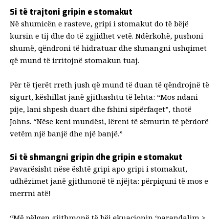
Si të trajtoni gripin e stomakut
Në shumicën e rasteve, gripi i stomakut do të bëjë
kursin e tij dhe do të zgjidhet vetë. Ndërkohë, pushoni
shumë, qëndroni të hidratuar dhe shmangni ushqimet
që mund të irritojnë stomakun tuaj.
Për të tjerët rreth jush që mund të duan të qëndrojnë të
sigurt, këshillat janë gjithashtu të lehta: “Mos ndani
pije, lani shpesh duart dhe fshini sipërfaqet”, thotë
Johns. “Nëse keni mundësi, lëreni të sëmurin të përdorë
vetëm një banjë dhe një banjë.”
Si të shmangni gripin dhe gripin e stomakut
Pavarësisht nëse është gripi apo gripi i stomakut,
udhëzimet janë gjithmonë të njëjta: përpiquni të mos e
merrni atë!
“Më pëlqen gjithmonë të bëj ekuacionin ‘parandalim >