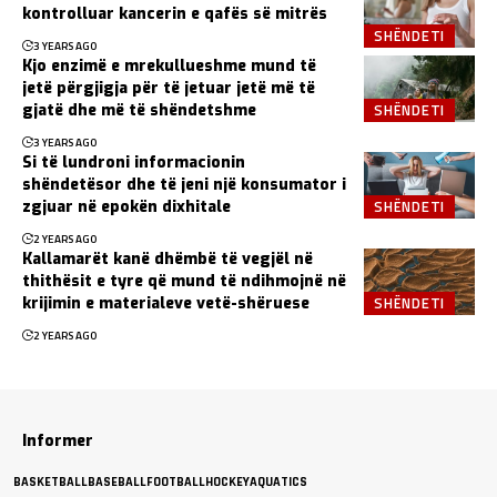
kontrolluar kancerin e qafës së mitrës
SHËNDETI
3 YEARS AGO
Kjo enzimë e mrekullueshme mund të
jetë përgjigja për të jetuar jetë më të
SHËNDETI
gjatë dhe më të shëndetshme
3 YEARS AGO
Si të lundroni informacionin
shëndetësor dhe të jeni një konsumator i
SHËNDETI
zgjuar në epokën dixhitale
2 YEARS AGO
Kallamarët kanë dhëmbë të vegjël në
thithësit e tyre që mund të ndihmojnë në
SHËNDETI
krijimin e materialeve vetë-shëruese
2 YEARS AGO
Informer
BASKETBALL
BASEBALL
FOOTBALL
HOCKEY
AQUATICS