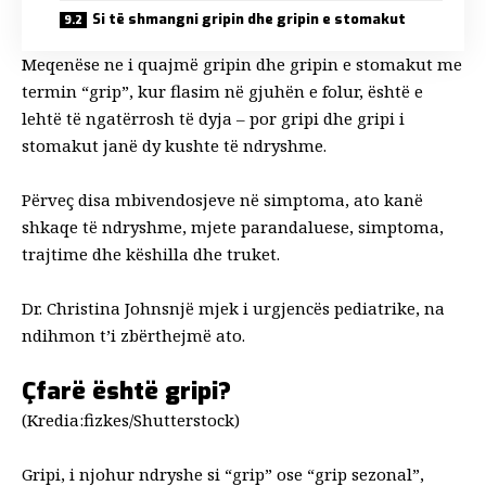
Si të shmangni gripin dhe gripin e stomakut
Meqenëse ne i quajmë gripin dhe gripin e stomakut me
termin “grip”, kur flasim në gjuhën e folur, është e
lehtë të ngatërrosh të dyja – por gripi dhe gripi i
stomakut janë dy kushte të ndryshme.
Përveç disa mbivendosjeve në simptoma, ato kanë
shkaqe të ndryshme, mjete parandaluese, simptoma,
trajtime dhe këshilla dhe truket.
Dr. Christina Johns
një mjek i urgjencës pediatrike, na
ndihmon t’i zbërthejmë ato.
Çfarë është gripi?
(Kredia:fizkes/Shutterstock)
Gripi, i njohur ndryshe si “grip” ose “grip sezonal”,