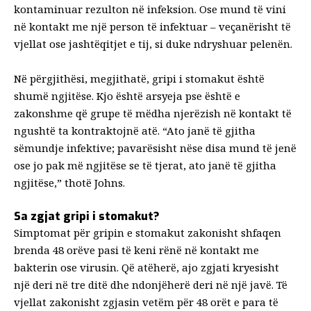
kontaminuar rezulton në infeksion. Ose mund të vini
në kontakt me një person të infektuar – veçanërisht të
vjellat ose jashtëqitjet e tij, si duke ndryshuar pelenën.
Në përgjithësi, megjithatë, gripi i stomakut është
shumë ngjitëse
. Kjo është arsyeja pse është e
zakonshme që grupe të mëdha njerëzish në kontakt të
ngushtë ta kontraktojnë atë. “Ato janë të gjitha
sëmundje infektive; pavarësisht nëse disa mund të jenë
ose jo pak më ngjitëse se të tjerat, ato janë të gjitha
ngjitëse,” thotë Johns.
Sa zgjat gripi i stomakut?
Simptomat për gripin e stomakut zakonisht shfaqen
brenda 48 orëve pasi të keni rënë në kontakt me
bakterin ose virusin. Që atëherë, ajo zgjati kryesisht
një deri në tre ditë
dhe ndonjëherë deri në një javë. Të
vjellat zakonisht zgjasin vetëm për 48 orët e para të