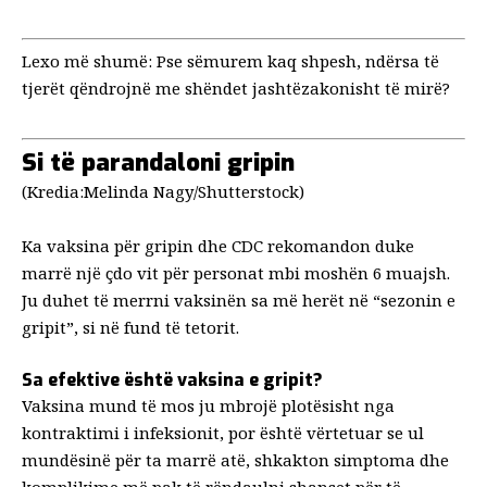
Lexo më shumë:
Pse sëmurem kaq shpesh, ndërsa të
tjerët qëndrojnë me shëndet jashtëzakonisht të mirë?
Si të parandaloni gripin
(Kredia:Melinda Nagy/Shutterstock)
Ka vaksina për gripin dhe
CDC rekomandon
duke
marrë një çdo vit për personat mbi moshën 6 muajsh.
Ju duhet të merrni vaksinën sa më herët në “sezonin e
gripit”, si në fund të tetorit.
Sa efektive është vaksina e gripit?
Vaksina
mund të mos ju mbrojë plotësisht nga
kontraktimi i infeksionit, por është vërtetuar se ul
mundësinë për ta marrë atë, shkakton simptoma dhe