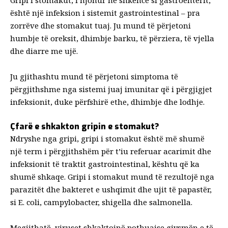
Gripi i stomakut,
i njohur në shkencë si gastroenterit
,
është një infeksion i sistemit gastrointestinal – pra
zorrëve dhe stomakut tuaj. Ju mund të përjetoni
humbje të oreksit, dhimbje barku, të përziera, të vjella
dhe diarre me ujë.
Ju gjithashtu mund të përjetoni simptoma të
përgjithshme nga sistemi juaj imunitar që i përgjigjet
infeksionit, duke përfshirë ethe, dhimbje dhe lodhje.
Çfarë e shkakton gripin e stomakut?
Ndryshe nga gripi, gripi i stomakut është më shumë
një term i përgjithshëm për t’iu referuar acarimit dhe
infeksionit të traktit gastrointestinal, kështu që ka
shumë shkaqe. Gripi i stomakut mund të rezultojë nga
parazitët dhe bakteret e ushqimit dhe ujit të papastër,
si E. coli, campylobacter, shigella dhe salmonella.
Megjithatë, viruset shkaktojnë pothuajse gjysmën e të