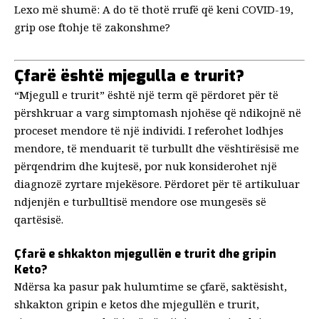
Lexo më shumë:
A do të thotë rrufë që keni COVID-19,
grip ose ftohje të zakonshme?
Çfarë është mjegulla e trurit?
“Mjegull e trurit” është një term që përdoret për të
përshkruar a
varg simptomash njohëse
që ndikojnë në
proceset mendore të një individi. I referohet lodhjes
mendore, të menduarit të turbullt dhe vështirësisë me
përqendrim dhe kujtesë, por nuk konsiderohet një
diagnozë zyrtare mjekësore. Përdoret për të artikuluar
ndjenjën e turbulltisë mendore ose mungesës së
qartësisë.
Çfarë e shkakton mjegullën e trurit dhe gripin
Keto?
Ndërsa ka pasur pak hulumtime se çfarë, saktësisht,
shkakton gripin e ketos dhe mjegullën e trurit,