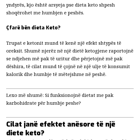
yndyrës, kjo është arsyeja pse dieta keto shpesh
shoqërohet me humbjen e peshës.
Çfarë bën dieta Keto?
Trupat e ketonit mund të kenë një efekt shtypës të
oreksit. Shumë njerëz në një dietë ketogjene raportojnë
se ndjehen më pak të uritur dhe përjetojnë më pak
dëshira, të cilat mund të çojnë në një ulje të konsumit
kalorik dhe humbje të mëtejshme në peshë.
Lexo më shumë:
Si funksionojnë dietat me pak
karbohidrate për humbje peshe?
Cilat janë efektet anësore të një
diete keto?