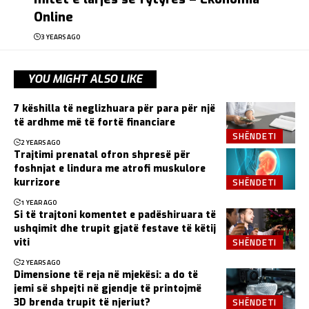
Online
3 YEARS AGO
YOU MIGHT ALSO LIKE
7 këshilla të neglizhuara për para për një
të ardhme më të fortë financiare
SHËNDETI
2 YEARS AGO
Trajtimi prenatal ofron shpresë për
foshnjat e lindura me atrofi muskulore
SHËNDETI
kurrizore
1 YEAR AGO
Si të trajtoni komentet e padëshiruara të
ushqimit dhe trupit gjatë festave të këtij
SHËNDETI
viti
2 YEARS AGO
Dimensione të reja në mjekësi: a do të
jemi së shpejti në gjendje të printojmë
SHËNDETI
3D brenda trupit të njeriut?