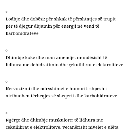
Lodhje dhe dobësi:
për shkak të përshtatjes së trupit
për të djegur dhjamin për energji në vend të
karbohidrateve
Dhimbje koke dhe marramendje: mundësisht të
lidhura me dehidratimin dhe çekuilibrat e elektroliteve
Nervozizmi dhe ndryshimet e humorit: shpesh i
atribuohen tërheqjes së sheqerit dhe karbohidrateve
Ngërçe dhe dhimbje muskulore: të lidhura me
çekuilibrat e elektroliteve, veçanërisht nivelet e ulëta