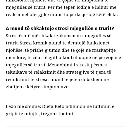
mjegullës së trurit. Për më tepër, lodhja e lidhur me
reaksionet alergjike mund ta përkeqësojë këtë efekt.
A mund të shkaktojë stresi mjegullën e trurit?
Stresi është një shkak i zakonshëm i mjegullës së
trurit. Stresi kronik mund të dëmtojë funksionet
njohëse, të prishë gjumin dhe të çojë në rraskapitje
mendore, të cilat të gjitha kontribuojnë në përvojën e
mjegullës së trurit. Menaxhimi i stresit përmes
teknikave të relaksimit dhe strategjive të tjera të
reduktimit të stresit mund të jetë i dobishëm në
zbutjen e këtyre simptomave.
Lexo më shumë:
Dieta Keto ndihmon në luftimin e
gripit te minjtë, tregon studimi