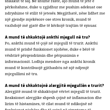
shkakut të saj. Në shumë raste, ajo mund të jetë e
përkohshme, duke u zgjidhur me pushim adekuat ose
ndryshime të stilit të jetesës. Megjithatë, nëse lidhet me
një gjendje mjekësore ose stres kronik, mund të
vazhdojë më gjatë dhe të kërkojë trajtim të synuar.
A mund të shkaktojë ankthi mjegull në tru?
Po, ankthi mund të çojë në mjegull të trurit. Ankthi
mund të prishë funksionet njohëse, duke e bërë të
vështirë përqendrimin dhe përpunimin e
informacionit. Lodhja mendore nga ankthi kronik
mund të kontribuojë gjithashtu në një ndjenjë
mjegullimi në tru.
A mund të shkaktojnë alergjitë mjegullën e trurit?
Alergjitë mund të shkaktojnë vërtet mjegull të trurit.
Reaksionet alergjike shpesh çojnë në inflamacion dhe
lirim të histamines, të cilat mund të ndikojnë në
funksionet njohëse dhe të çojnë në simptoma të