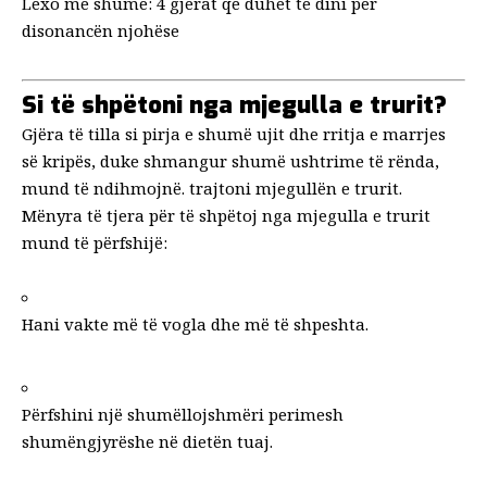
Lexo më shumë:
4 gjërat që duhet të dini për
disonancën njohëse
Si të shpëtoni nga mjegulla e trurit?
Gjëra të tilla si pirja e shumë ujit dhe rritja e marrjes
së kripës, duke shmangur shumë ushtrime të rënda,
mund të ndihmojnë.
trajtoni mjegullën e trurit
.
Mënyra të tjera për të
shpëtoj nga mjegulla e trurit
mund të përfshijë:
Hani vakte më të vogla dhe më të shpeshta.
Përfshini një shumëllojshmëri perimesh
shumëngjyrëshe në dietën tuaj.