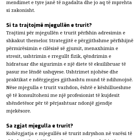
mendimet e tyre janë të ngadalta dhe jo aq të mprehta
si zakonisht.
Si ta trajtojmë mjegullën e trurit?
Trajtimi për mjegullën e trurit përfshin adresimin e
shkakut themelor. Strategjitë e përgjithshme përfshijnë
përmirësimin e cilësisë së gjumit, menaxhimin e
stresit, ushtrimin e rregullt fizik, qëndrimin e
hidratuar dhe sigurimin e një diete të ekuilibruar të
pasur me lëndë ushqyese. Ushtrimet njohëse dhe
praktikat e ndërgjegjes gjithashtu mund të ndihmojnë.
Nëse mjegulla e trurit vazhdon, është e këshillueshme
që të konsultoheni me një profesionist të kujdesit
shëndetësor për të përjashtuar ndonjë gjendje
mjekësore.
Sa zgjat mjegulla e trurit?
Kohëzgjatja e mjegullës së trurit ndryshon në varësi të