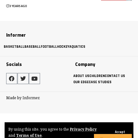
3 YEARS AGO
Informer
BASKETBALL
BASEBALL
FOOTBALL
HOCKEY
AQUATICS
Socials
Company
ABOUT US
CHILDREN
CONTACT US
OUR EDGE
CASE STUDIES
Made by Informer.
By using this site, you agree to the
Privacy Policy
Accept
and
Terms of Use
.