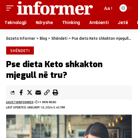
Aa
Teknologji
Ndryshe
Thinking
Ambienti
Jetë
Gazeta Informer
>
Blog
>
Shëndeti
>
Pse dieta Keto shkakton mjegull në tru?
SHËNDETI
Pse dieta Keto shkakton
mjegull në tru?
GAZETAINFORMER
11 MIN READ
LAST UPDATED: JANUARY 10, 2024 5:45 PM