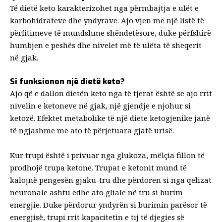
Të
dietë keto
karakterizohet nga përmbajtja e ulët e
karbohidrateve dhe yndyrave. Ajo vjen me një listë të
përfitimeve të mundshme shëndetësore, duke përfshirë
humbjen e peshës dhe nivelet më të ulëta të sheqerit
në gjak.
Si funksionon një dietë keto?
Ajo që e dallon dietën keto nga të tjerat është se ajo
rrit
nivelin e ketoneve
në gjak, një gjendje e njohur si
ketozë. Efektet metabolike të një diete ketogjenike janë
të ngjashme me ato të përjetuara gjatë urisë.
Kur trupi është i privuar nga glukoza, mëlçia fillon të
prodhojë trupa ketone. Trupat e ketonit mund të
kalojnë pengesën gjaku-tru dhe përdoren si nga qelizat
neuronale ashtu edhe ato gliale në tru si burim
energjie. Duke përdorur yndyrën si burimin parësor të
energjisë, trupi rrit kapacitetin e tij të djegies së