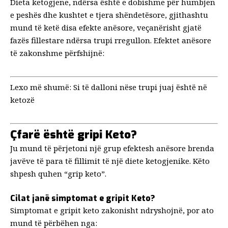
Dieta ketogjene, ndërsa është e dobishme për humbjen
e peshës dhe kushtet e tjera shëndetësore, gjithashtu
mund të ketë disa efekte anësore, veçanërisht gjatë
fazës fillestare ndërsa trupi rregullon. Efektet anësore
të zakonshme përfshijnë:
Lexo më shumë:
Si të dalloni nëse trupi juaj është në
ketozë
Çfarë është gripi Keto?
Ju mund të përjetoni një grup efektesh anësore brenda
javëve të para të fillimit të një diete ketogjenike. Këto
shpesh quhen “grip keto”.
Cilat janë simptomat e gripit Keto?
Simptomat e gripit keto zakonisht ndryshojnë, por ato
mund të përbëhen nga: