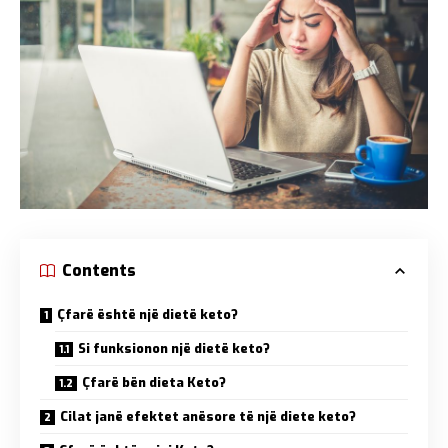
Contents
Çfarë është një dietë keto?
Si funksionon një dietë keto?
Çfarë bën dieta Keto?
Cilat janë efektet anësore të një diete keto?