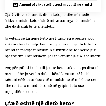
A mund të shkaktojë stresi mjegullën e trurit?
Gjatë viteve të fundit, dieta ketogjenike në modë
(shkurtimisht keto) është miratuar nga të famshëm
dhe dashamirës të shëndetit.
Jo vetëm që ka qenë keto me humbjen e peshës, por
shkencëtarët madje kanë sugjeruar që një dietë keto
mund të forcojë funksionin e trurit dhe të shërbejë si
një trajtim i mundshëm për të
Sëmundja e Alzheimerit
.
Por, përqafimi i një stili jetese keto nuk vjen pa disa të
meta – dhe jo vetëm duke thënë lamtumirë bukës.
Mësoni efektet anësore të mundshme të një diete Keto
dhe se si ato mund të çojnë në gripin keto ose
mjegullën e trurit.
Çfarë është një dietë keto?