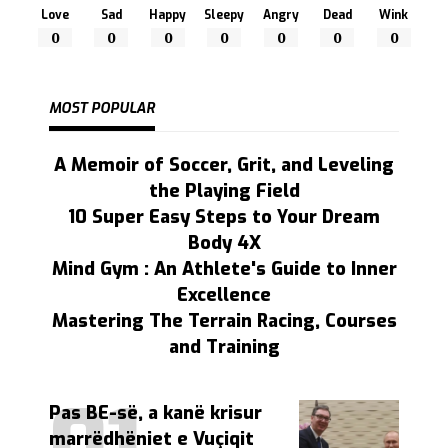
Love
Sad
Happy
Sleepy
Angry
Dead
Wink
0
0
0
0
0
0
0
MOST POPULAR
A Memoir of Soccer, Grit, and Leveling
the Playing Field
10 Super Easy Steps to Your Dream
Body 4X
Mind Gym : An Athlete's Guide to Inner
Excellence
Mastering The Terrain Racing, Courses
and Training
Pas BE-së, a kanë krisur
marrëdhëniet e Vuçiqit