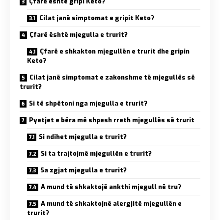
Çfarë është gripi Keto?
Cilat janë simptomat e gripit Keto?
Çfarë është mjegulla e trurit?
Çfarë e shkakton mjegullën e trurit dhe gripin
Keto?
Cilat janë simptomat e zakonshme të mjegullës së
trurit?
Si të shpëtoni nga mjegulla e trurit?
Pyetjet e bëra më shpesh rreth mjegullës së trurit
Si ndihet mjegulla e trurit?
Si ta trajtojmë mjegullën e trurit?
Sa zgjat mjegulla e trurit?
A mund të shkaktojë ankthi mjegull në tru?
A mund të shkaktojnë alergjitë mjegullën e
trurit?