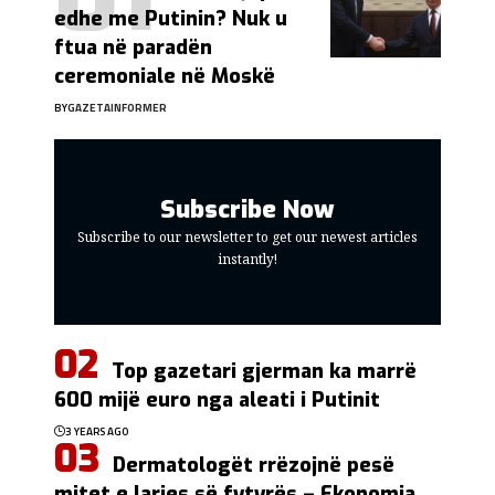
edhe me Putinin? Nuk u
ftua në paradën
ceremoniale në Moskë
BY
GAZETAINFORMER
Subscribe Now
Subscribe to our newsletter to get our newest articles
instantly!
Top gazetari gjerman ka marrë
600 mijë euro nga aleati i Putinit
3 YEARS AGO
Dermatologët rrëzojnë pesë
mitet e larjes së fytyrës – Ekonomia