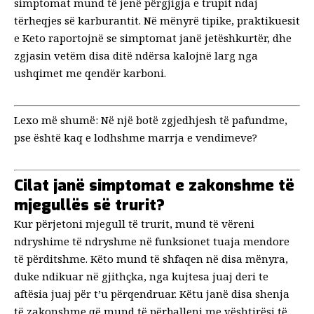
simptomat mund të jenë përgjigja e trupit ndaj
tërheqjes së karburantit. Në mënyrë tipike, praktikuesit
e Keto raportojnë se simptomat janë jetëshkurtër, dhe
zgjasin vetëm disa ditë ndërsa kalojnë larg nga
ushqimet me qendër karboni.
Lexo më shumë:
Në një botë zgjedhjesh të pafundme,
pse është kaq e lodhshme marrja e vendimeve?
Cilat janë simptomat e zakonshme të
mjegullës së trurit?
Kur përjetoni mjegull të trurit, mund të vëreni
ndryshime të ndryshme në funksionet tuaja mendore
të përditshme. Këto mund të shfaqen në disa mënyra,
duke ndikuar në gjithçka, nga kujtesa juaj deri te
aftësia juaj për t’u përqendruar. Këtu janë disa shenja
të zakonshme që mund të përballeni me vështirësi të