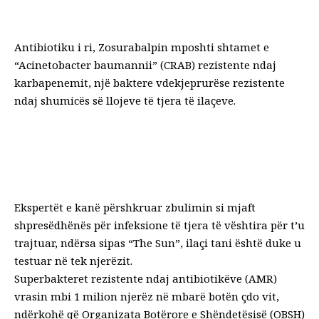
Antibiotiku i ri, Zosurabalpin mposhti shtamet e
“Acinetobacter baumannii” (CRAB) rezistente ndaj
karbapenemit, një baktere vdekjeprurëse rezistente
ndaj shumicës së llojeve të tjera të ilaçeve.
Ekspertët e kanë përshkruar zbulimin si mjaft
shpresëdhënës për infeksione të tjera të vështira për t’u
trajtuar, ndërsa sipas “The Sun”, ilaçi tani është duke u
testuar në tek njerëzit.
Superbakteret rezistente ndaj antibiotikëve (AMR)
vrasin mbi 1 milion njerëz në mbarë botën çdo vit,
ndërkohë që Organizata Botërore e Shëndetësisë (OBSH)