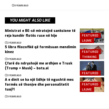
3 YEARS AGO
YOU MIGHT ALSO LIKE
Ministrat e BE-së miratojnë sanksione të
FEATURED
reja kundër flotës ruse në hije
LAJME
2 YEARS AGO
5 libra filozofikë që formësuan mendimin
FEATURED
kinez
THINKING
3 YEARS AGO
Çfarë do ndryshojë me ardhjen e Trusk
(Trump + Musk) – bota.al
FEATURED
2 YEARS AGO
A e dinit se ka një lidhje të ngushtë mes
FEATURED
formës së thonjve dhe personalitetit
LAJME
tuaj?!
3 YEARS AGO