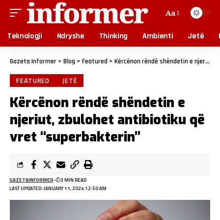
Aa
Teknologji
Ndryshe
Thinking
Ambienti
Jetë
Gazeta Informer
>
Blog
>
Featured
>
Kërcënon rëndë shëndetin e njeriut, zbulohet antibiotiku që vret “superbakterin”
FEATURED
JETË
Kërcënon rëndë shëndetin e
njeriut, zbulohet antibiotiku që
vret “superbakterin”
GAZETAINFORMER
3 MIN READ
LAST UPDATED: JANUARY 11, 2024 12:50 AM