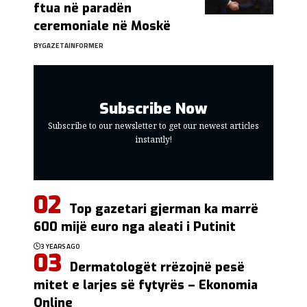
ftua në paradën
ceremoniale në Moskë
BY
GAZETAINFORMER
Subscribe Now
Subscribe to our newsletter to get our newest articles
instantly!
Top gazetari gjerman ka marrë
600 mijë euro nga aleati i Putinit
3 YEARS AGO
Dermatologët rrëzojnë pesë
mitet e larjes së fytyrës – Ekonomia
Online