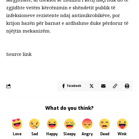
zgjidhte vetëm kërcënimin e shëndetit publik të
infeksioneve rezistente ndaj antimikrobikëve, por
krijon bazën për barnat e ardhshme duke përdorur të
njëjtin mekanizëm.
Source link
Facebook
What do you think?
Love
Sad
Happy
Sleepy
Angry
Dead
Wink