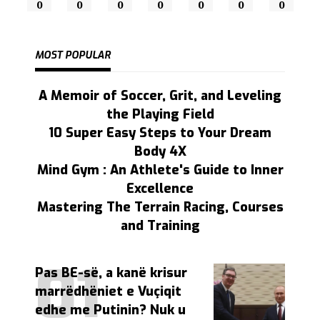
0
0
0
0
0
0
0
MOST POPULAR
A Memoir of Soccer, Grit, and Leveling
the Playing Field
10 Super Easy Steps to Your Dream
Body 4X
Mind Gym : An Athlete's Guide to Inner
Excellence
Mastering The Terrain Racing, Courses
and Training
Pas BE-së, a kanë krisur
marrëdhëniet e Vuçiqit
edhe me Putinin? Nuk u