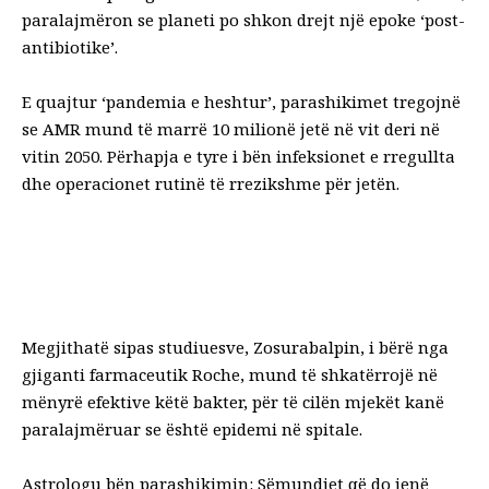
paralajmëron se planeti po shkon drejt një epoke ‘post-
antibiotike’.
E quajtur ‘pandemia e heshtur’, parashikimet tregojnë
se AMR mund të marrë 10 milionë jetë në vit deri në
vitin 2050. Përhapja e tyre i bën infeksionet e rregullta
dhe operacionet rutinë të rrezikshme për jetën.
Megjithatë sipas studiuesve, Zosurabalpin, i bërë nga
gjiganti farmaceutik Roche, mund të shkatërrojë në
mënyrë efektive këtë bakter, për të cilën mjekët kanë
paralajmëruar se është epidemi në spitale.
Astrologu bën parashikimin: Sëmundjet që do jenë