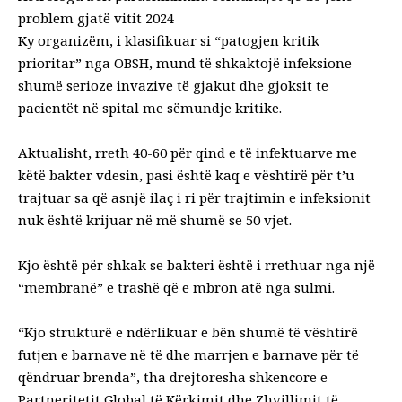
problem gjatë vitit 2024
Ky organizëm, i klasifikuar si “patogjen kritik
prioritar” nga OBSH, mund të shkaktojë infeksione
shumë serioze invazive të gjakut dhe gjoksit te
pacientët në spital me sëmundje kritike.
Aktualisht, rreth 40-60 për qind e të infektuarve me
këtë bakter vdesin, pasi është kaq e vështirë për t’u
trajtuar sa që asnjë ilaç i ri për trajtimin e infeksionit
nuk është krijuar në më shumë se 50 vjet.
Kjo është për shkak se bakteri është i rrethuar nga një
“membranë” e trashë që e mbron atë nga sulmi.
“Kjo strukturë e ndërlikuar e bën shumë të vështirë
futjen e barnave në të dhe marrjen e barnave për të
qëndruar brenda”, tha drejtoresha shkencore e
Partneritetit Global të Kërkimit dhe Zhvillimit të