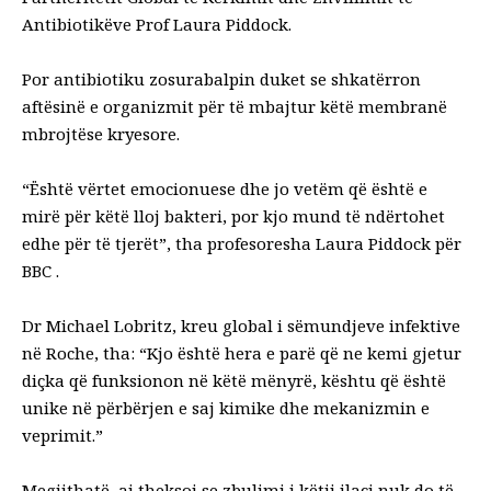
Antibiotikëve Prof Laura Piddock.
Por antibiotiku zosurabalpin duket se shkatërron
aftësinë e organizmit për të mbajtur këtë membranë
mbrojtëse kryesore.
“Është vërtet emocionuese dhe jo vetëm që është e
mirë për këtë lloj bakteri, por kjo mund të ndërtohet
edhe për të tjerët”, tha profesoresha Laura Piddock për
BBC .
Dr Michael Lobritz, kreu global i sëmundjeve infektive
në Roche, tha: “Kjo është hera e parë që ne kemi gjetur
diçka që funksionon në këtë mënyrë, kështu që është
unike në përbërjen e saj kimike dhe mekanizmin e
veprimit.”
Megjithatë, ai theksoi se zbulimi i këtij ilaçi nuk do të