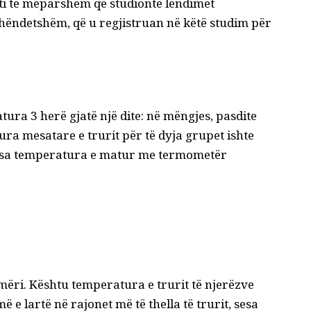
ekti të mëparshëm që studionte lëndimet
 shëndetshëm, që u regjistruan në këtë studim për
ura 3 herë gjatë një dite: në mëngjes, pasdite
ra mesatare e trurit për të dyja grupet ishte
 sesa temperatura e matur me termometër
ëri. Kështu temperatura e trurit të njerëzve
ë e lartë në rajonet më të thella të trurit, sesa