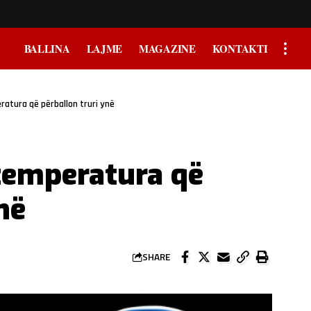
BALLINA
LAJME
MAGAZINE
KONTAKTI
ratura që përballon truri ynë
temperatura që
në
SHARE