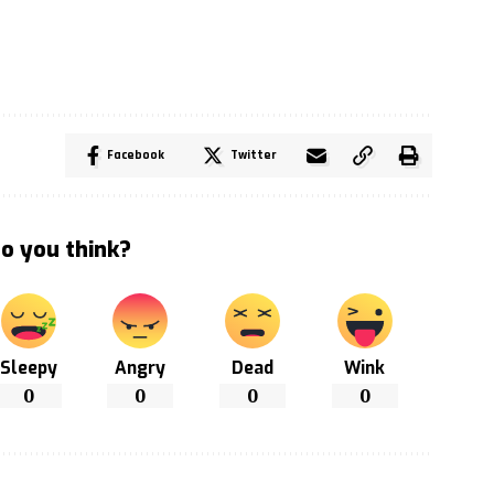
Facebook
Twitter
o you think?
Sleepy
Angry
Dead
Wink
0
0
0
0