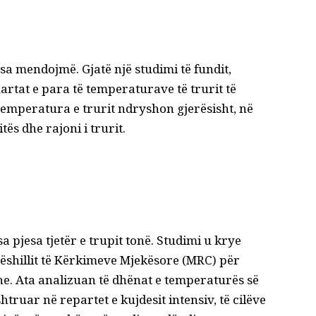
sa mendojmë. Gjatë një studimi të fundit,
hartat e para të temperaturave të trurit të
temperatura e trurit ndryshon gjerësisht, në
ës dhe rajoni i trurit.
a pjesa tjetër e trupit tonë. Studimi u krye
ëshillit të Kërkimeve Mjekësore (MRC) për
he. Ata analizuan të dhënat e temperaturës së
htruar në repartet e kujdesit intensiv, të cilëve