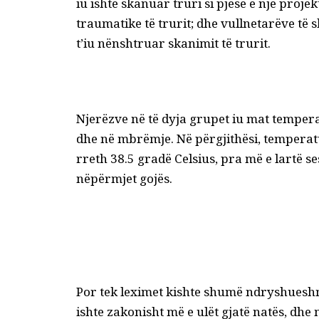
iu ishte skanuar truri si pjesë e një proj
traumatike të trurit; dhe vullnetarëve të
t’iu nënshtruar skanimit të trurit.
Njerëzve në të dyja grupet iu mat temperat
dhe në mbrëmje. Në përgjithësi, temperatu
rreth 38.5 gradë Celsius, pra më e lartë
nëpërmjet gojës.
Por tek leximet kishte shumë ndryshueshm
ishte zakonisht më e ulët gjatë natës, dhe m