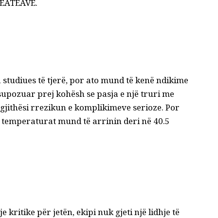
 HEATËAVE.
 studiues të tjerë, por ato mund të kenë ndikime
 supozuar prej kohësh se pasja e një truri me
rgjithësi rrezikun e komplikimeve serioze. Por
e temperaturat mund të arrinin deri në 40.5
 kritike për jetën, ekipi nuk gjeti një lidhje të