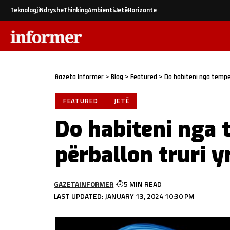
Teknologji
Ndryshe
Thinking
Ambienti
Jetë
Horizonte
Gazeta Informer
>
Blog
>
Featured
>
Do habiteni nga tempe
FEATURED
JETË
Do habiteni nga 
përballon truri y
GAZETAINFORMER
5 MIN READ
LAST UPDATED: JANUARY 13, 2024 10:30 PM