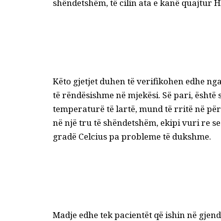
shëndetshëm, të cilin ata e kanë quajtur
Këto gjetjet duhen të verifikohen edhe nga
të rëndësishme në mjekësi. Së pari, është
temperaturë të lartë, mund të rritë në pë
në një tru të shëndetshëm, ekipi vuri re s
gradë Celcius pa probleme të dukshme.
Madje edhe tek pacientët që ishin në gjendje