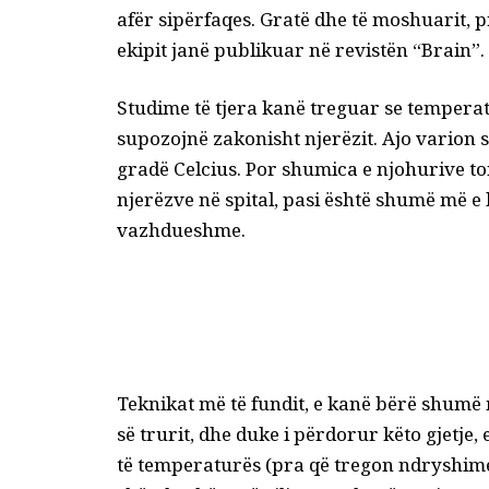
afër sipërfaqes. Gratë dhe të moshuarit, p
ekipit janë publikuar në revistën “Brain”.
Studime të tjera kanë treguar se temperatu
supozojnë zakonisht njerëzit. Ajo varion
gradë Celcius. Por shumica e njohurive to
njerëzve në spital, pasi është shumë më e 
vazhdueshme.
Teknikat më të fundit, e kanë bërë shumë 
së trurit, dhe duke i përdorur këto gjetje,
të temperaturës (pra që tregon ndryshimet