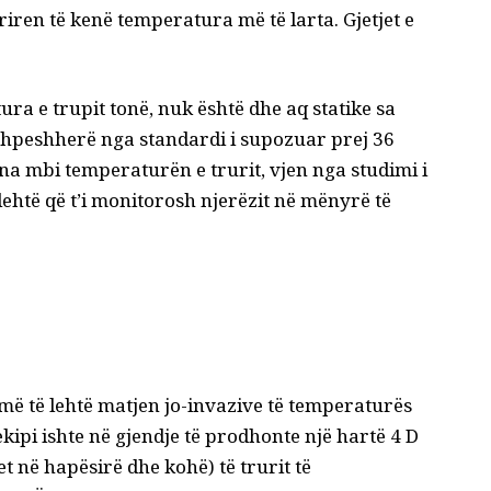
riren të kenë temperatura më të larta. Gjetjet e
ra e trupit tonë, nuk është dhe aq statike sa
 shpeshherë nga standardi i supozuar prej 36
na mbi temperaturën e trurit, vjen nga studimi i
lehtë që t’i monitorosh njerëzit në mënyrë të
më të lehtë matjen jo-invazive të temperaturës
 ekipi ishte në gjendje të prodhonte një hartë 4 D
 në hapësirë dhe kohë) të trurit të