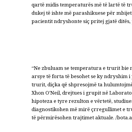
qartë midis temperaturës më të lartë të tru
dukej të ishte më parashikuese për mbijete
pacientit ndryshonte siç pritej gjatë ditës, 
“Ne zbuluam se temperatura e trurit bie nat
arsye të forta të besohet se ky ndryshim i
trurit, diçka që shpresojmë ta hulumtojmë
Xhon O’Neil, drejtues i grupit në Laborat
hipoteza e tyre rezulton e vërtetë, studiu
diagnostikohen më mirë çrregullimet e tr
të përmirësohen trajtimet aktuale. /bota.a