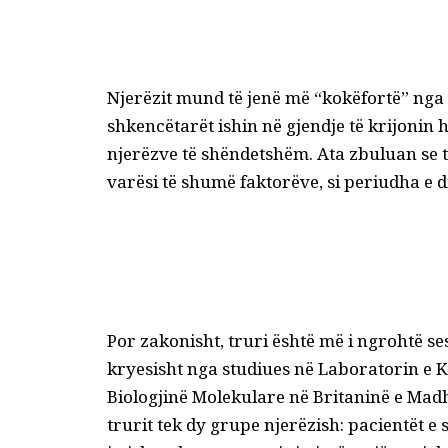
Njerëzit mund të jenë më “kokëfortë” nga 
shkencëtarët ishin në gjendje të krijonin 
njerëzve të shëndetshëm. Ata zbuluan se 
varësi të shumë faktorëve, si periudha e dit
Por zakonisht, truri është më i ngrohtë ses
kryesisht nga studiues në Laboratorin e K
Biologjinë Molekulare në Britaninë e Mad
trurit tek dy grupe njerëzish: pacientët e s