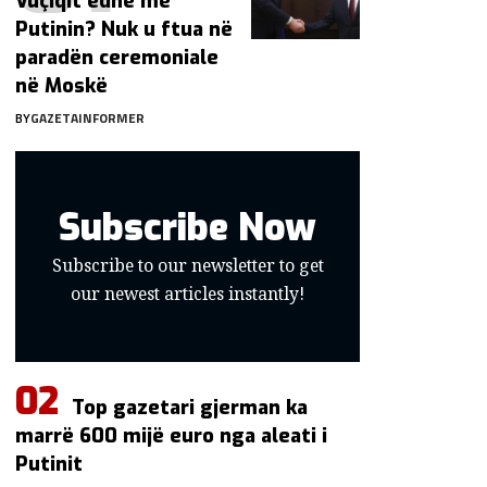
Vuçiqit edhe me
Putinin? Nuk u ftua në
paradën ceremoniale
në Moskë
BY
GAZETAINFORMER
Subscribe Now
Subscribe to our newsletter to get
our newest articles instantly!
Top gazetari gjerman ka
marrë 600 mijë euro nga aleati i
Putinit