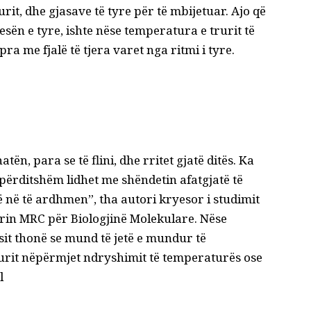
rit, dhe gjasave të tyre për të mbijetuar. Ajo që
sën e tyre, ishte nëse temperatura e trurit të
pra me fjalë të tjera varet nga ritmi i tyre.
ën, para se të flini, dhe rritet gjatë ditës. Ka
 përditshëm lidhet me shëndetin afatgjatë të
 në të ardhmen”, tha autori kryesor i studimit
orin MRC për Biologjinë Molekulare. Nëse
esit thonë se mund të jetë e mundur të
urit nëpërmjet ndryshimit të temperaturës ose
l