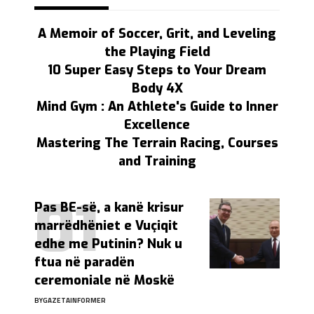
A Memoir of Soccer, Grit, and Leveling
the Playing Field
10 Super Easy Steps to Your Dream
Body 4X
Mind Gym : An Athlete's Guide to Inner
Excellence
Mastering The Terrain Racing, Courses
and Training
Pas BE-së, a kanë krisur
marrëdhëniet e Vuçiqit
edhe me Putinin? Nuk u
ftua në paradën
ceremoniale në Moskë
BY
GAZETAINFORMER