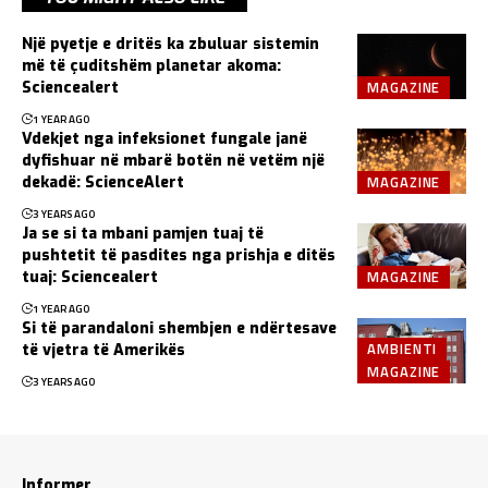
Një pyetje e dritës ka zbuluar sistemin
më të çuditshëm planetar akoma:
MAGAZINE
Sciencealert
1 YEAR AGO
Vdekjet nga infeksionet fungale janë
dyfishuar në mbarë botën në vetëm një
MAGAZINE
dekadë: ScienceAlert
3 YEARS AGO
Ja se si ta mbani pamjen tuaj të
pushtetit të pasdites nga prishja e ditës
MAGAZINE
tuaj: Sciencealert
1 YEAR AGO
Si të parandaloni shembjen e ndërtesave
AMBIENTI
të vjetra të Amerikës
MAGAZINE
3 YEARS AGO
Informer