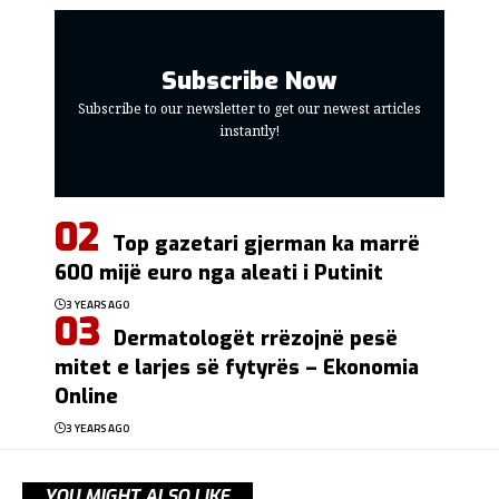
Subscribe Now
Subscribe to our newsletter to get our newest articles
instantly!
Top gazetari gjerman ka marrë
600 mijë euro nga aleati i Putinit
3 YEARS AGO
Dermatologët rrëzojnë pesë
mitet e larjes së fytyrës – Ekonomia
Online
3 YEARS AGO
YOU MIGHT ALSO LIKE