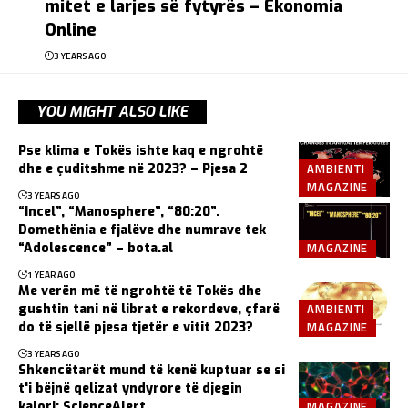
mitet e larjes së fytyrës – Ekonomia
Online
3 YEARS AGO
YOU MIGHT ALSO LIKE
Pse klima e Tokës ishte kaq e ngrohtë
AMBIENTI
dhe e çuditshme në 2023? – Pjesa 2
MAGAZINE
3 YEARS AGO
“Incel”, “Manosphere”, “80:20”.
Domethënia e fjalëve dhe numrave tek
MAGAZINE
“Adolescence” – bota.al
1 YEAR AGO
Me verën më të ngrohtë të Tokës dhe
AMBIENTI
gushtin tani në librat e rekordeve, çfarë
MAGAZINE
do të sjellë pjesa tjetër e vitit 2023?
3 YEARS AGO
Shkencëtarët mund të kenë kuptuar se si
t'i bëjnë qelizat yndyrore të djegin
MAGAZINE
kalori: ScienceAlert