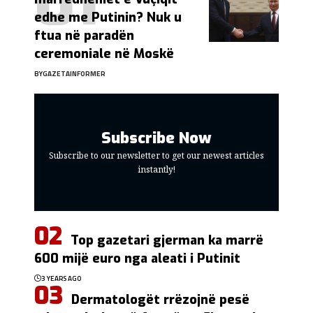
edhe me Putinin? Nuk u
ftua në paradën
ceremoniale në Moskë
BY
GAZETAINFORMER
Subscribe Now
Subscribe to our newsletter to get our newest articles
instantly!
Top gazetari gjerman ka marrë
600 mijë euro nga aleati i Putinit
3 YEARS AGO
Dermatologët rrëzojnë pesë