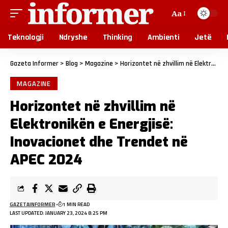
Aa
Teknologji
Ndryshe
Thinking
Ambienti
Jetë
Gazeta Informer
>
Blog
>
Magazine
>
Horizontet në zhvillim në Elektronikën e Energjisë: Inovacionet dhe Trendet në APEC 2024
MAGAZINE
Horizontet në zhvillim në
Elektronikën e Energjisë:
Inovacionet dhe Trendet në
APEC 2024
GAZETAINFORMER
1 MIN READ
LAST UPDATED: JANUARY 23, 2024 8:25 PM