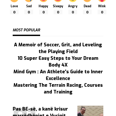
Love
Sad
Happy
Sleepy
Angry
Dead
Wink
0
0
0
0
0
0
0
MOST POPULAR
A Memoir of Soccer, Grit, and Leveling
the Playing Field
10 Super Easy Steps to Your Dream
Body 4X
Mind Gym : An Athlete's Guide to Inner
Excellence
Mastering The Terrain Racing, Courses
and Training
Pas BE-së, a kanë krisur
marrëdhëniet e Vuçiqit