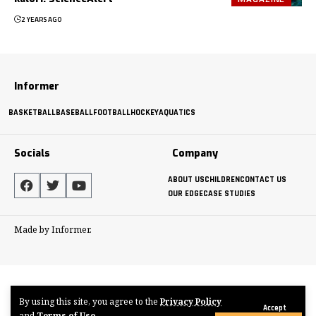
2 YEARS AGO
Informer
BASKETBALL
BASEBALL
FOOTBALL
HOCKEY
AQUATICS
Socials
Company
ABOUT US
CHILDREN
CONTACT US
OUR EDGE
CASE STUDIES
Made by Informer.
By using this site, you agree to the
Privacy Policy
Accept
and
Terms of Use
.