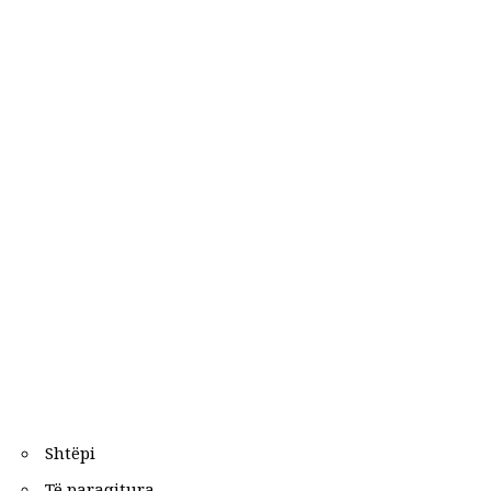
Shtëpi
Të paraqitura