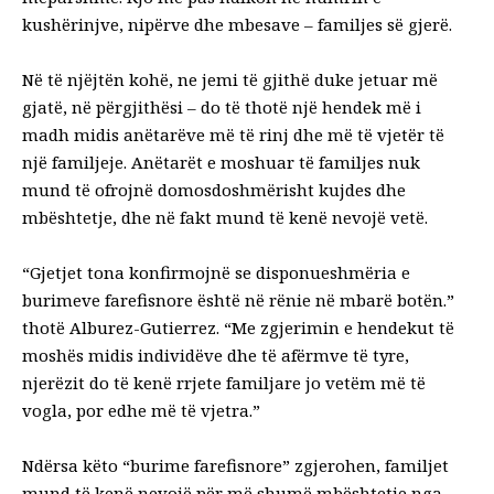
kushërinjve, nipërve dhe mbesave – familjes së gjerë.
Në të njëjtën kohë, ne jemi të gjithë
duke jetuar më
gjatë
, në përgjithësi – do të thotë një hendek më i
madh midis anëtarëve më të rinj dhe më të vjetër të
një familjeje. Anëtarët e moshuar të familjes nuk
mund të ofrojnë domosdoshmërisht kujdes dhe
mbështetje, dhe në fakt mund të kenë nevojë vetë.
“Gjetjet tona konfirmojnë se disponueshmëria e
burimeve farefisnore është në rënie në mbarë botën.”
thotë
Alburez-Gutierrez. “Me zgjerimin e hendekut të
moshës midis individëve dhe të afërmve të tyre,
njerëzit do të kenë rrjete familjare jo vetëm më të
vogla, por edhe më të vjetra.”
Ndërsa këto “burime farefisnore” zgjerohen, familjet
mund të kenë nevojë për më shumë mbështetje nga