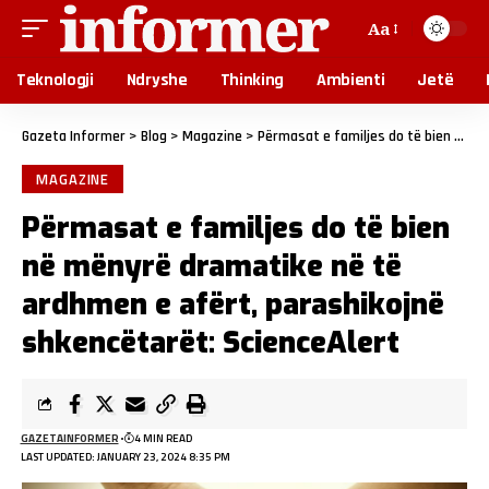
Aa
Teknologji
Ndryshe
Thinking
Ambienti
Jetë
Gazeta Informer
>
Blog
>
Magazine
>
Përmasat e familjes do të bien në mënyrë dramatike në të ardhmen e afërt, parashikojnë shkencëtarët: ScienceAlert
MAGAZINE
Përmasat e familjes do të bien
në mënyrë dramatike në të
ardhmen e afërt, parashikojnë
shkencëtarët: ScienceAlert
GAZETAINFORMER
4 MIN READ
LAST UPDATED: JANUARY 23, 2024 8:35 PM