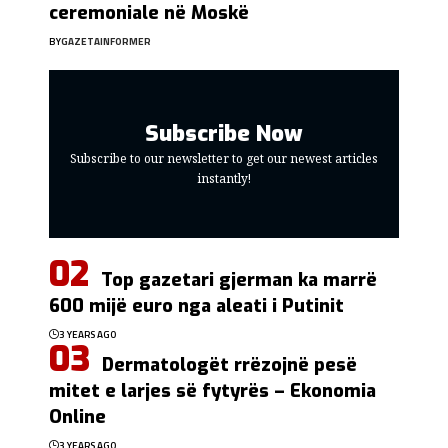
ceremoniale në Moskë
BY
GAZETAINFORMER
Subscribe Now
Subscribe to our newsletter to get our newest articles
instantly!
Top gazetari gjerman ka marrë
600 mijë euro nga aleati i Putinit
3 YEARS AGO
Dermatologët rrëzojnë pesë
mitet e larjes së fytyrës – Ekonomia
Online
3 YEARS AGO