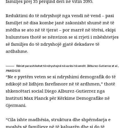
familjes prej 35 përqind deri në vitin 2095.
Reduktimi do të ndryshojë nga vendi në vend – pasi
familjet në disa kombe janë zakonisht shumë më të
mëdha se ato në të tjerat – por marrë në tërësi, ekipi
hulumtues thotë se nënvizon se si
rrjeti i mbështetjes
së familjes
do të ndryshojë gjatë dekadave të
ardhshme.
Rëniet parashikohet të ndryshojnë në varësi të vendit. (
Alburez-Gutierrez et al.,
PNAS
2023
)
“Ne e pyetëm veten se si ndryshimi demografik do të
ndikojë në lidhjen farefisnore në të ardhmen,”
thotë
shkencëtari social Diego Alburez-Gutierrez nga
Instituti Max Planck për Kërkime Demografike në
Gjermani.
“Cila ishte madhësia, struktura dhe shpërndarja e
moshës së familjeve në të kaluarën dhe si do të