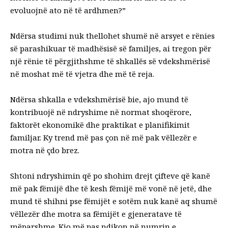
evoluojnë ato në të ardhmen?”
Ndërsa studimi nuk thellohet shumë në arsyet e rënies
së parashikuar të madhësisë së familjes, ai tregon për
një rënie të përgjithshme të shkallës së vdekshmërisë
në moshat më të vjetra dhe më të reja.
Ndërsa shkalla e vdekshmërisë bie, ajo mund të
kontribuojë në ndryshime në normat shoqërore,
faktorët ekonomikë dhe praktikat e planifikimit
familjar. Ky trend më pas çon në
më pak vëllezër e
motra
në çdo brez.
Shtoni ndryshimin që po shohim drejt çifteve që kanë
më pak fëmijë
dhe të kesh fëmijë më vonë në jetë, dhe
mund të shihni pse fëmijët e sotëm nuk kanë aq shumë
vëllezër dhe motra sa fëmijët e gjeneratave të
mëparshme. Kjo më pas ndikon në numrin e