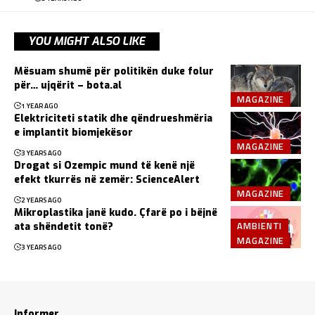
YOU MIGHT ALSO LIKE
Mësuam shumë për politikën duke folur
për… ujqërit – bota.al
MAGAZINE
1 YEAR AGO
Elektriciteti statik dhe qëndrueshmëria
e implantit biomjekësor
MAGAZINE
3 YEARS AGO
Drogat si Ozempic mund të kenë një
efekt tkurrës në zemër: ScienceAlert
MAGAZINE
2 YEARS AGO
Mikroplastika janë kudo. Çfarë po i bëjnë
AMBIENTI
ata shëndetit tonë?
MAGAZINE
3 YEARS AGO
Informer