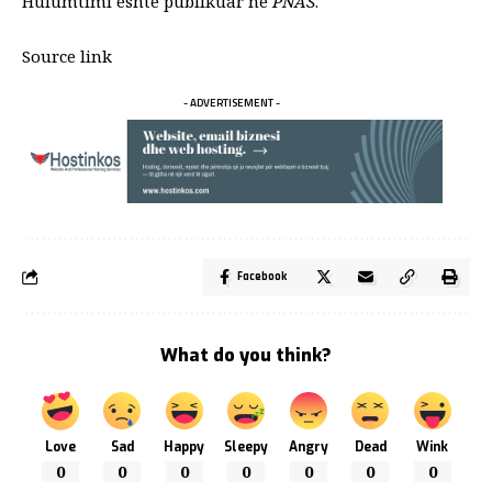
Hulumtimi është publikuar në
PNAS
.
Source link
- ADVERTISEMENT -
Facebook
What do you think?
Love
Sad
Happy
Sleepy
Angry
Dead
Wink
0
0
0
0
0
0
0