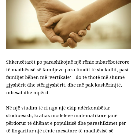
Shkencëtarët po parashikojnë një rënie mbarëbotërore
të madhësisë së familjeve para fundit të shekullit, pasi
familjet bëhen më ‘vertikale’ – do të thotë
më shumë
gjyshërit
dhe stërgjyshërit, dhe më pak kushërinjtë,
mbesat dhe nipërit.
Në një studim të ri nga një ekip ndërkombëtar
studiuesish, krahas modeleve matematikore janë
përdorur
të dhënat e popullsisë
dhe parashikimet për
të llogaritur një rënie mesatare të madhësisë së