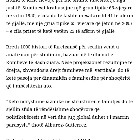
jashtë. Studiuesit krahasojnë një grua tipike 65-vjeçare
në vitin 1950, e cila do të kishte mesatarisht 41 të afërm
të gjallë, me një grua tipike 65-vjeçare që jeton në 2095
– e cila pritet të ketë vetëm 25 të afërm të gjallë.
Rreth 1000 histori të farefisnisë për secilin vend u
analizuan për studimin, bazuar në të dhënat e
Kombeve të Bashkuara. Nëse projeksionet rezultojnë të
drejta, zhvendosja drejt familjeve më ‘vertikale’ do të
ketë pasoja
për dinamikën e familjes
dhe për shoqëritë
që i mbështesin ato.
“Këto ndryshime sizmike në strukturën e familjes do të
sjellin sfida të rëndësishme shoqërore që
politikëbërësit në Veri dhe Jug global duhet t’i marrin
parasysh.”
thotë
Alburez-Gutierrez.