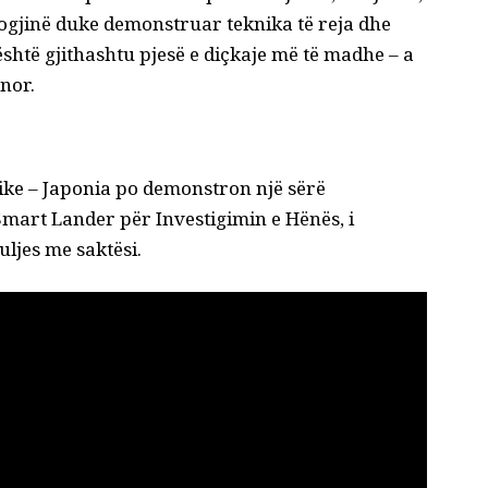
ogjinë duke demonstruar teknika të reja dhe
htë gjithashtu pjesë e diçkaje më të madhe – a
ënor
.
ike – Japonia po demonstron një sërë
 Smart Lander për Investigimin e Hënës, i
 uljes me saktësi
.