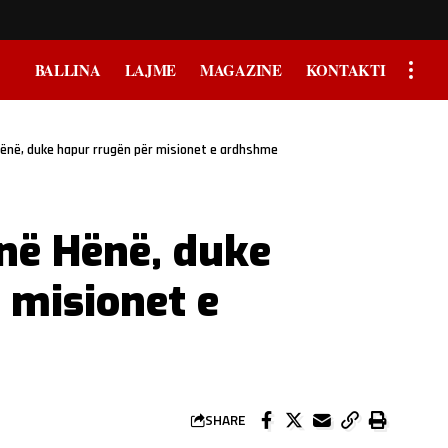
BALLINA
LAJME
MAGAZINE
KONTAKTI
ënë, duke hapur rrugën për misionet e ardhshme
në Hënë, duke
 misionet e
SHARE