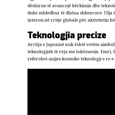
dëshiron të avancojë kërkimin dhe teknol
duke mbledhur të dhëna shkencore. Ulja ës
interesi në rritje globale për aktivitetin h
Teknologjia precize
Arritja e Japonisë nuk është vetëm simbol
teknologjish të reja me tokëzuesin. Emri,
referohet anijes kozmike
teknologji e re e