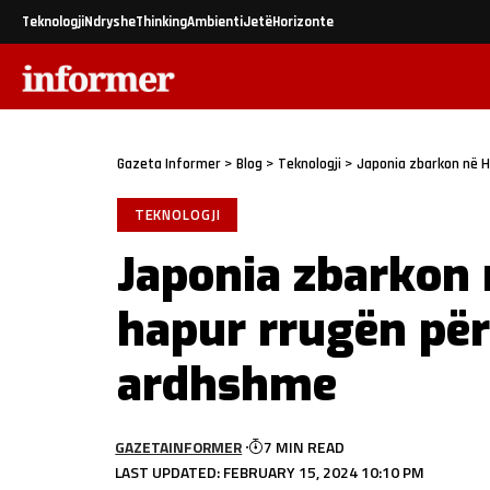
Teknologji
Ndryshe
Thinking
Ambienti
Jetë
Horizonte
Gazeta Informer
>
Blog
>
Teknologji
>
Japonia zbarkon në H
TEKNOLOGJI
Japonia zbarkon 
hapur rrugën për
ardhshme
GAZETAINFORMER
7 MIN READ
LAST UPDATED: FEBRUARY 15, 2024 10:10 PM