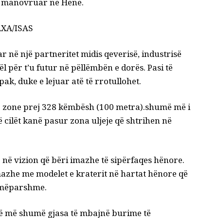
ë manovruar në Hënë.
JAXA/ISAS
uar në një partneritet midis qeverisë, industrisë
l për t’u futur në pëllëmbën e dorës. Pasi të
pak, duke e lejuar atë të rrotullohet.
 zone prej 328 këmbësh (100 metra).
shumë më i
cilët kanë pasur zona uljeje që shtrihen në
 në vizion
që bëri imazhe të sipërfaqes hënore.
 imazhe me modelet e kraterit në hartat hënore që
e mëparshme.
në më shumë gjasa të mbajnë burime të