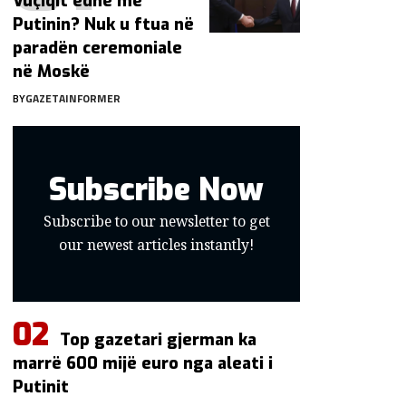
Vuçiqit edhe me
Putinin? Nuk u ftua në
paradën ceremoniale
në Moskë
BY
GAZETAINFORMER
Subscribe Now
Subscribe to our newsletter to get
our newest articles instantly!
Top gazetari gjerman ka
marrë 600 mijë euro nga aleati i
Putinit