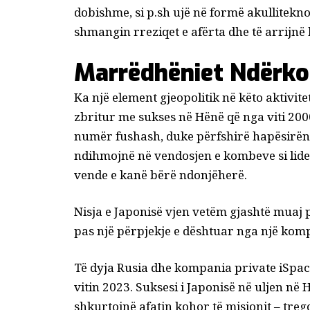
dobishme, si p.sh
ujë në formë akulli
teknol
shmangin rreziqet e afërta dhe të arrijnë 
Marrëdhëniet Ndërko
Ka një element gjeopolitik në këto aktivite
zbritur me sukses në Hënë që nga viti 20
numër fushash, duke përfshirë hapësirën.
ndihmojnë në vendosjen e kombeve si lider
vende e kanë bërë ndonjëherë.
Nisja e Japonisë vjen vetëm gjashtë muaj
pas
një përpjekje e dështuar
nga një komp
Të dyja Rusia
dhe
kompania private iSpa
vitin 2023. Suksesi i Japonisë në uljen në
shkurtojnë afatin kohor të misionit – treg