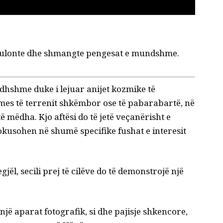
ë zbulonte dhe shmangte pengesat e mundshme.
rdhshme duke i lejuar anijet kozmike të
 mes të terrenit shkëmbor ose të pabarabartë, në
ë mëdha. Kjo aftësi do të jetë veçanërisht e
fokusohen në shumë specifike
fushat e interesit
ël, secili prej të cilëve do të demonstrojë një
një aparat fotografik, si dhe pajisje shkencore,