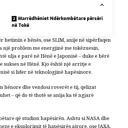
Marrëdhëniet Ndërkombëtare përsëri
në Tokë
ër hetimin e hënës
, ose SLIM, anije në sipërfaqen
a një problem me energjinë me tokëzuesin,
shtë ulja e parë në Hënë e Japonisë – duke e bërë
e sukses në Hënë. Kjo është një arritje e
isë si lider në teknologjinë hapësinore.
en hënore
dhe vendosi roverët e tij, qelizat
het – që do të thotë se anija ka të ngjarë
bëtare
që studion hapësirën. Ashtu si NASA dhe
eze e eksplorimit të hapësirës ajrore, ose JAXA
,