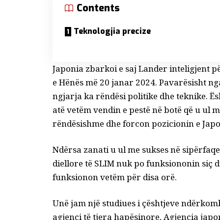
Contents
Teknologjia precize
Japonia zbarkoi e saj
Lander inteligjent p
e Hënës më 20 janar 2024. Pavarësisht ng
ngjarja ka rëndësi politike dhe teknike. Ë
atë vetëm vendin e pestë në botë që u ul m
rëndësishme dhe forcon pozicionin e Japon
Ndërsa zanati
u ul me sukses në sipërfaq
diellore të SLIM nuk po funksiononin siç du
funksionon vetëm për disa orë
.
Unë jam një
studiues i çështjeve ndërkom
agjenci të tjera hapësinore,
Agjencia japon