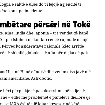
ogjia e saktë e uljes do t’i lejojë agjencitë të
këto zona pa incidente.
mbëtare përsëri në Tokë
te. Kina, India dhe Japonia – tre vendet që kanë
00 – përfshihen në konkurrencë rajonale në një
 Përveç konsideratave rajonale, këto arritje
ë në shkallë globale – të afta për diçka që pak
 pas
Ulja në Hënë e Indisë
dhe vetëm disa javë më
ani amerikane, Astrobotic.
ce
bëri përpjekje të pasuksesshme për ulje në
 Hënë – edhe me problemet e paneleve diellore që
on se JAXA është një lojtar kryesor në këtë