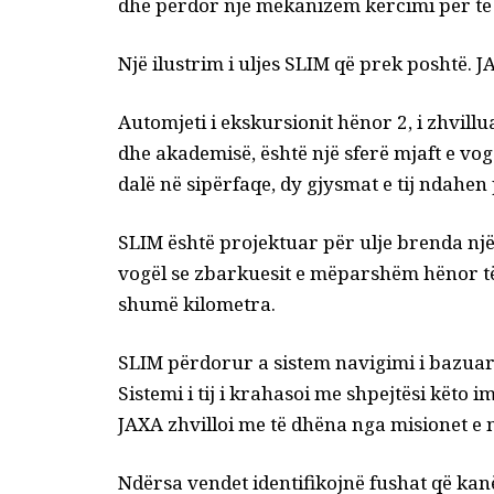
dhe përdor një mekanizëm kërcimi për t
Një ilustrim i uljes SLIM që prek poshtë. 
Automjeti i ekskursionit hënor 2
, i zhvill
dhe akademisë, është një sferë mjaft e vogë
dalë në sipërfaqe, dy gjysmat e tij ndahen 
SLIM është projektuar për ulje
brenda një
vogël se zbarkuesit e mëparshëm hënor të 
shumë kilometra.
SLIM përdorur a
sistem navigimi i bazuar
Sistemi i tij i krahasoi me shpejtësi këto
JAXA zhvilloi me të dhëna nga misionet 
Ndërsa vendet identifikojnë fushat që ka