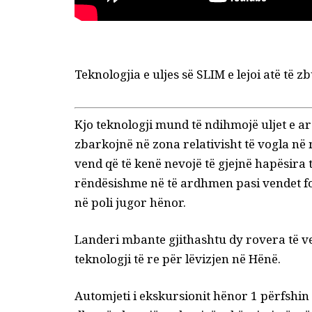
Teknologjia e uljes së SLIM e lejoi atë t
Kjo teknologji mund të ndihmojë uljet e a
zbarkojnë në zona relativisht të vogla në
vend që të kenë nevojë të gjejnë hapësira t
rëndësishme në të ardhmen pasi vendet 
në
poli jugor hënor
.
Landeri mbante gjithashtu dy rovera të vegj
teknologji të re për lëvizjen në Hënë.
Automjeti i ekskursionit hënor 1
përfshin 