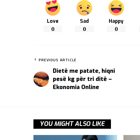
Love
Sad
Happy
0
0
0
PREVIOUS ARTICLE
Dietë me patate, hiqni
pesë kg për tri ditë –
Ekonomia Online
YOU MIGHT ALSO LIKE