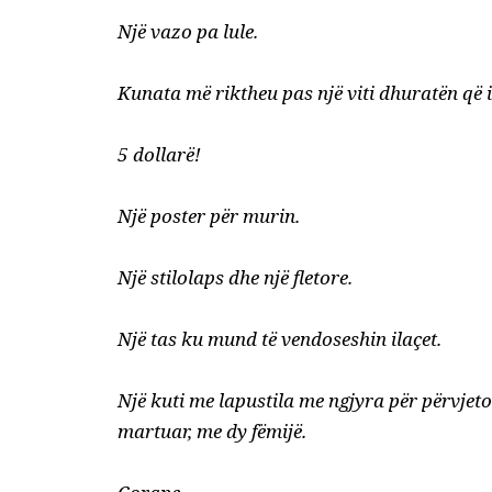
Një vazo pa lule.
Kunata më riktheu pas një viti dhuratën që i
5 dollarë!
Një poster për murin.
Një stilolaps dhe një fletore.
Një tas ku mund të vendoseshin ilaçet.
Një kuti me lapustila me ngjyra për përvjetori
martuar, me dy fëmijë.