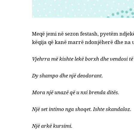
Meqë jemi në sezon festash, pyetëm ndjek
këqija që kanë marrë ndonjëherë dhe na u
Vjehrra më kishte lekë borxh dhe vendosi të m
Dy shampo dhe një deodorant.
Mora një unazë që u nxi brenda ditës.
Një set intimo nga shoqet. Ishte skandaloz.
Një arkë kursimi.