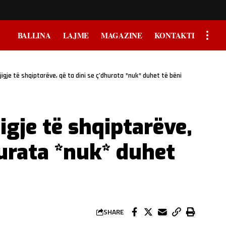
BALLINA
LAJME
MAGAZINE
KONTAKTI
jigje të shqiptarëve, që ta dini se ç’dhurata *nuk* duhet të bëni
igje të shqiptarëve,
hurata *nuk* duhet
SHARE