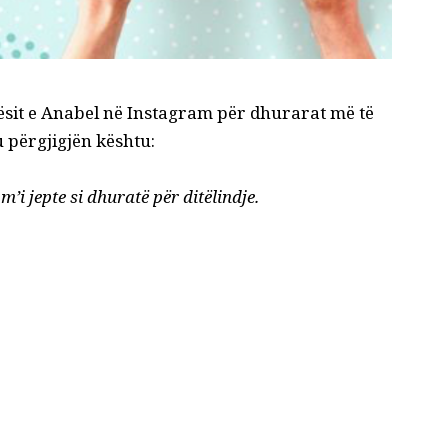
ësit e Anabel në Instagram për dhurarat më të
 përgjigjën kështu:
’i jepte si dhuratë për ditëlindje.