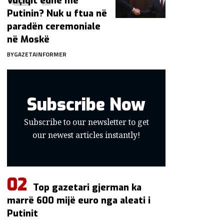
Vuçiqit edhe me
Putinin? Nuk u ftua në
paradën ceremoniale
në Moskë
BY
GAZETAINFORMER
Subscribe Now
Subscribe to our newsletter to get
our newest articles instantly!
Top gazetari gjerman ka
marrë 600 mijë euro nga aleati i
Putinit