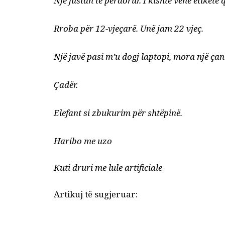
Një fustan të përdorur. I kishte vënë etiketë që
Rroba për 12-vjeçarë. Unë jam 22 vjeç.
Një javë pasi m’u dogj laptopi, mora një çan
Çadër.
Elefant si zbukurim për shtëpinë.
Haribo me uzo
Kuti druri me lule artificiale
Artikuj të sugjeruar: