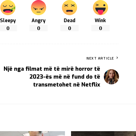
Sleepy
Angry
Dead
Wink
0
0
0
0
NEXT ARTICLE
Një nga filmat më të mirë horror të
2023-ës më në fund do të
transmetohet në Netflix