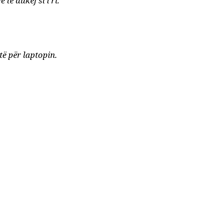
 të dukej si i ri.
të për laptopin.