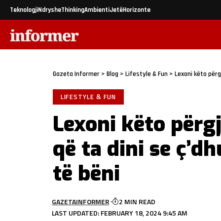
Teknologji
Ndryshe
Thinking
Ambienti
Jetë
Horizonte
Gazeta Informer
>
Blog
>
Lifestyle & Fun
>
Lexoni këto përg
LIFESTYLE & FUN
Lexoni këto përgj
që ta dini se ç’d
të bëni
GAZETAINFORMER
2 MIN READ
LAST UPDATED: FEBRUARY 18, 2024 9:45 AM