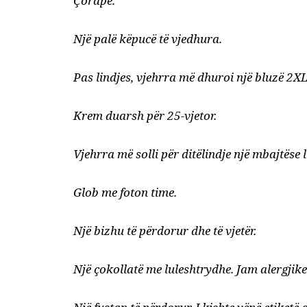
Çorape.
Një palë këpucë të vjedhura.
Pas lindjes, vjehrra më dhuroi një bluzë 2XL
Krem duarsh për 25-vjetor.
Vjehrra më solli për ditëlindje një mbajtëse
Glob me foton time.
Një bizhu të përdorur dhe të vjetër.
Një çokollatë me luleshtrydhe. Jam alergjike