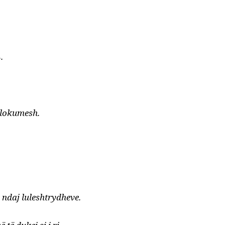
.
 llokumesh.
 ndaj luleshtrydheve.