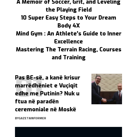
A Memoir of Soccer, Grit, and Leveling
the Playing Field
10 Super Easy Steps to Your Dream
Body 4X
Mind Gym : An Athlete's Guide to Inner
Excellence
Mastering The Terrain Racing, Courses
and Training
Pas BE-së, a kanë krisur
marrëdhëniet e Vuçiqit
edhe me Putinin? Nuk u
ftua në paradën
ceremoniale në Moskë
BY
GAZETAINFORMER