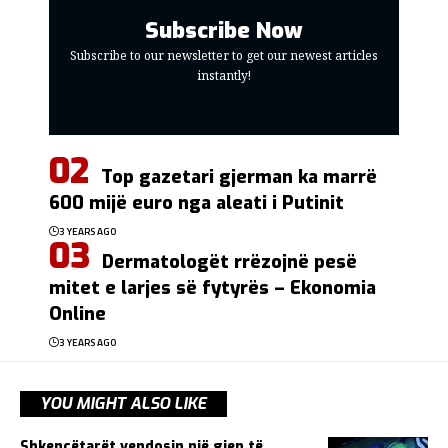
Subscribe Now
Subscribe to our newsletter to get our newest articles
instantly!
Top gazetari gjerman ka marrë
600 mijë euro nga aleati i Putinit
3 YEARS AGO
Dermatologët rrëzojnë pesë
mitet e larjes së fytyrës – Ekonomia
Online
3 YEARS AGO
YOU MIGHT ALSO LIKE
Shkencëtarët vendosin një gjen të