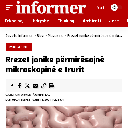
Aa
Teknologji
Ndryshe
Thinking
Ambienti
Jetë
Gazeta Informer
>
Blog
>
Magazine
>
Rrezet jonike përmirësojnë mikroskopinë e trurit
MAGAZINE
Rrezet jonike përmirësojnë
mikroskopinë e trurit
GAZETAINFORMER
0 MIN READ
LAST UPDATED: FEBRUARY 18, 2024 10:25 AM