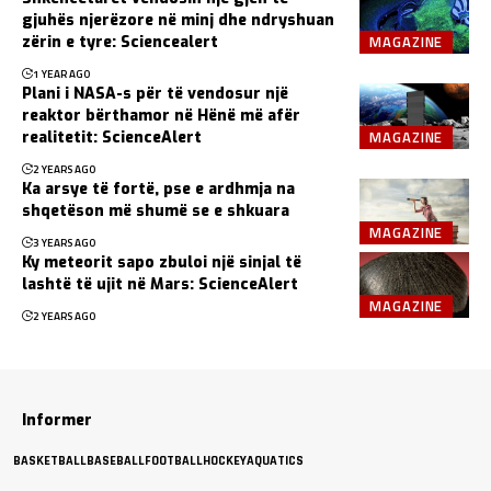
gjuhës njerëzore në minj dhe ndryshuan
MAGAZINE
zërin e tyre: Sciencealert
1 YEAR AGO
Plani i NASA-s për të vendosur një
reaktor bërthamor në Hënë më afër
MAGAZINE
realitetit: ScienceAlert
2 YEARS AGO
Ka arsye të fortë, pse e ardhmja na
shqetëson më shumë se e shkuara
MAGAZINE
3 YEARS AGO
Ky meteorit sapo zbuloi një sinjal të
lashtë të ujit në Mars: ScienceAlert
MAGAZINE
2 YEARS AGO
Informer
BASKETBALL
BASEBALL
FOOTBALL
HOCKEY
AQUATICS