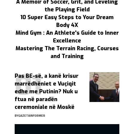
A Memoir of Soccer, Grit, and Leveling
the Playing Field
10 Super Easy Steps to Your Dream
Body 4X
Mind Gym : An Athlete's Guide to Inner
Excellence
Mastering The Terrain Racing, Courses
and Training
Pas BE-së, a kanë krisur
marrëdhëniet e Vuçiqit
edhe me Putinin? Nuk u
ftua në paradën
ceremoniale në Moskë
BY
GAZETAINFORMER