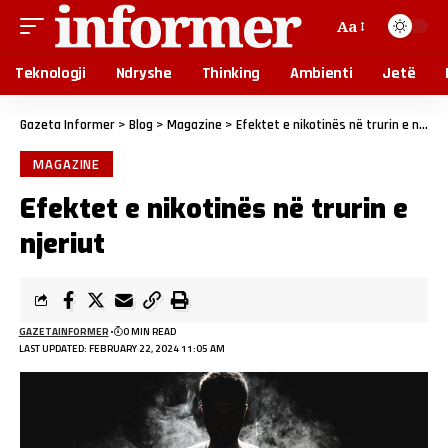
Aa
Teknologji
Ndryshe
Thinking
Ambienti
Jetë
Gazeta Informer
>
Blog
>
Magazine
>
Efektet e nikotinës në trurin e njeriut
MAGAZINE
Efektet e nikotinës në trurin e
njeriut
GAZETAINFORMER
0 MIN READ
LAST UPDATED: FEBRUARY 22, 2024 11:05 AM