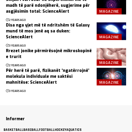
madh të parë ndonjëherë, sugjerime për
MAGAZINE
asgjësimin total: ScienceAlert
2 YEARS AGO
Disa nga yjet më të ndritshëm të Galaxy
mund të mos jenë aq sa duken:
MAGAZINE
ScienceAlert
3 YEARS AGO
Rrezet jonike përmirësojnë mikroskopinë
e trurit
MAGAZINE
2 YEARS AGO
Për herë të parë, fizikanët ‘ngatërrojnë’
molekula individuale me saktësi
MAGAZINE
mahnitëse: ScienceAlert
3 YEARS AGO
Informer
BASKETBALL
BASEBALL
FOOTBALL
HOCKEY
AQUATICS