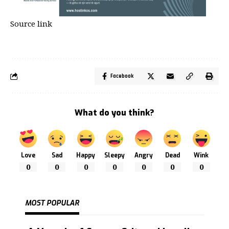
Source link
Facebook
What do you think?
Love
Sad
Happy
Sleepy
Angry
Dead
Wink
0
0
0
0
0
0
0
MOST POPULAR