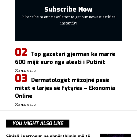
Subscribe Now
Subscribe to our newsletter to get our newest articles
instantly!
Top gazetari gjerman ka marrë
600 mijë euro nga aleati i Putinit
3 YEARS AGO
Dermatologët rrëzojnë pesë
mitet e larjes së fytyrës – Ekonomia
Online
3 YEARS AGO
YOU MIGHT ALSO LIKE
Sinjali i varrosur në shpërthimin më të