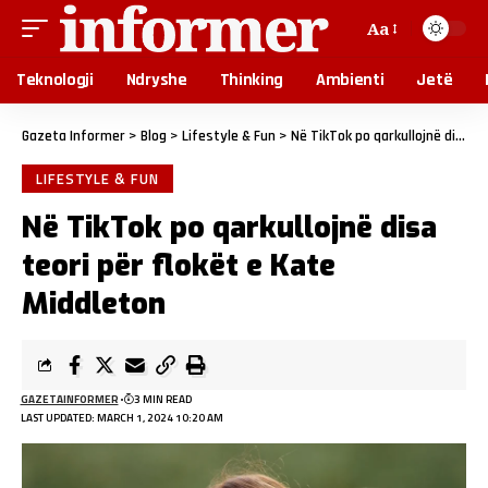
Aa
Teknologji
Ndryshe
Thinking
Ambienti
Jetë
Gazeta Informer
>
Blog
>
Lifestyle & Fun
>
Në TikTok po qarkullojnë disa teori për flokët e Kate Middleton
LIFESTYLE & FUN
Në TikTok po qarkullojnë disa
teori për flokët e Kate
Middleton
GAZETAINFORMER
3 MIN READ
LAST UPDATED: MARCH 1, 2024 10:20 AM