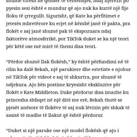
shumë vitesh në qendër të vëmendjes, ndaj njerëzit po
pyesin sesi është e mundur që ajo nuk ka kurrë një fije
floku të çrregullt. Sigurisht, që Kate ka përfitimet e
jetesës mbretërore ku ecjet në këmbë janë të pakta, pra
flokët e saj janë shumë pak të ekspozuara ndaj
faktorëve atmosferikë, por TikTok duket se ka një teori
për këtë ose më mirë të themi disa teori.
“Përdor shumë llak flokësh,” ky është përfundimi në të
cilin ka dalë Bekah, një parukiere dhe estetiste e njohur
në TikTok për videot e saj të shkurtra, por shumë të
ndjekura. Ajo bën postime kryesisht ekskluzive për
flokët e Kate Middleton. Duke përdorur disa imazhe ku
princesha shfaqet në një ditë me erë, Bekah thotë se
pjesët anësore të flokëve të saj nuk lëvizin për shkak të
sasisë të madhe të llakut që është përdorur.
“Duket si një paruke ose një model flokësh që ajo i