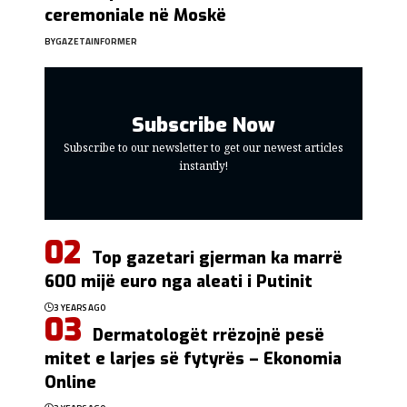
ceremoniale në Moskë
BY
GAZETAINFORMER
Subscribe Now
Subscribe to our newsletter to get our newest articles
instantly!
Top gazetari gjerman ka marrë
600 mijë euro nga aleati i Putinit
3 YEARS AGO
Dermatologët rrëzojnë pesë
mitet e larjes së fytyrës – Ekonomia
Online