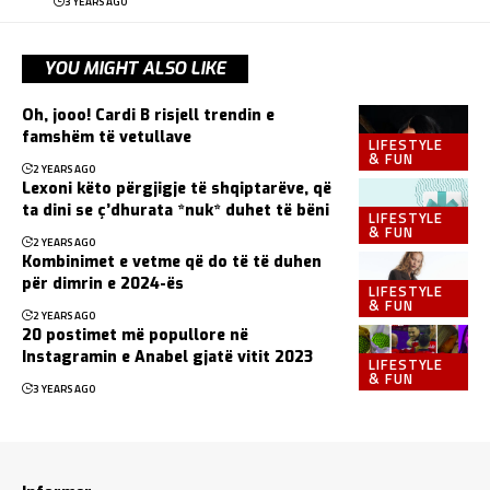
3 YEARS AGO
YOU MIGHT ALSO LIKE
Oh, jooo! Cardi B risjell trendin e
famshëm të vetullave
LIFESTYLE
& FUN
2 YEARS AGO
Lexoni këto përgjigje të shqiptarëve, që
ta dini se ç’dhurata *nuk* duhet të bëni
LIFESTYLE
& FUN
2 YEARS AGO
Kombinimet e vetme që do të të duhen
për dimrin e 2024-ës
LIFESTYLE
& FUN
2 YEARS AGO
20 postimet më popullore në
Instagramin e Anabel gjatë vitit 2023
LIFESTYLE
& FUN
3 YEARS AGO