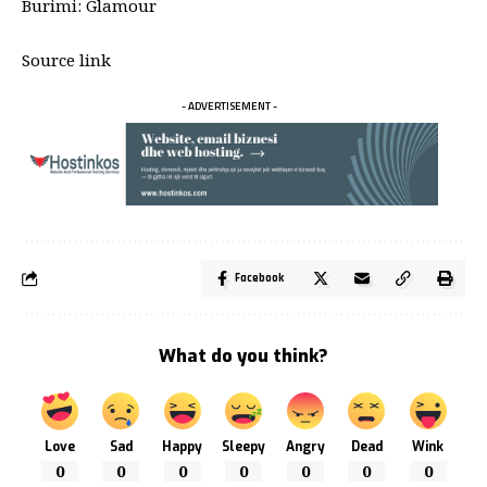
Burimi: Glamour
Source link
- ADVERTISEMENT -
Facebook
What do you think?
Love
Sad
Happy
Sleepy
Angry
Dead
Wink
0
0
0
0
0
0
0