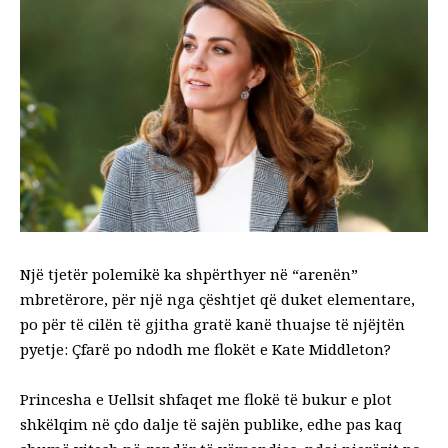
Një tjetër polemikë ka shpërthyer në “arenën”
mbretërore, për një nga çështjet që duket elementare,
po për të cilën të gjitha gratë kanë thuajse të njëjtën
pyetje: Çfarë po ndodh me flokët e Kate Middleton?
Princesha e Uellsit shfaqet me flokë të bukur e plot
shkëlqim në çdo dalje të sajën publike, edhe pas kaq