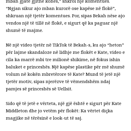
mban gjatë gjithë kohës,” shkroi një komentues.
“Ngjan sikur ajo mban kurorë ose kapëse në flokë”,
shkruan një tjetër komentues. Por, sipas Bekah nëse ajo
vendos një të tillë në flokë, e sigurt që ka paguar një
shumë të majme.
Në një video tjetër në TikTok të Bekah-s, ku ajo “heton”
për lajme skandaloze në lidhje me flokët e Kate, video e
cila ka marrë mbi tre milionë shikime, në fokus ishin
baluket e princeshës. Një kapëse plastike për më shumë
volum në kokën mbretërore të Kate? Mund të jetë një
tjetër motiv, sipas njerëzve të vëmendshëm ndaj
pamjes së princeshës së Uellsit.
Sido që të jetë e vërteta, një gjë është e sigurt për Kate
Middleton dhe jo vetëm për flokët: Ka vërtet diçka
magjike në tërësinë e look-ut të saj.