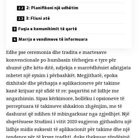
2: Planifikoni një udhëtim
3: Flisni atë
Fuqia e komunikimit të qartë
Marrja e vendimeve të informuara
Edhe pse ceremonia dhe tradita e martesave
konvencionale po humbasin tërheqjen e tyre për
shumë çifte këto ditë, ndjekja e
marrëdhëniet afatgjata
mbetet një synim i përbashkët. Megjithatë, epoka
dixhitale dhe përhapja e aplikacioneve për takime
kanë krijuar një sfidë të re: paqartësi në lidhje me
angazhimin. Sipas
kërkimore
, bollëku i opsioneve të
perceptuara të takimeve shkakton zhgënjim, me të
dashurat që ndihen të mbingarkuar nga zgjedhjet. Një
shqetësuese
Studimi i vitit 2020
sugjeron gjithashtu një
lidhje midis suksesit të aplikacionit për takime dhe një
tendence për të kryer tradhti, duke theksuar rëndësinë