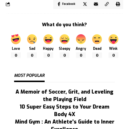
Facebook
What do you think?
Love
Sad
Happy
Sleepy
Angry
Dead
Wink
0
0
0
0
0
0
0
MOST POPULAR
A Memoir of Soccer, Grit, and Leveling
the Playing Field
10 Super Easy Steps to Your Dream
Body 4X
Mind Gym : An Athlete's Guide to Inner