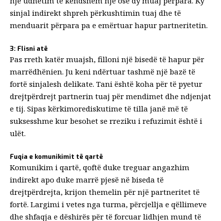
një udhëtim të këndshëm
një ose dy muaj përpara. Ky
sinjal indirekt shpreh përkushtimin tuaj dhe të
menduarit përpara pa e emërtuar hapur partneritetin.
3: Flisni atë
Pas rreth katër muajsh, filloni një bisedë të hapur për
marrëdhënien. Ju keni ndërtuar tashmë një bazë të
fortë sinjalesh delikate. Tani është koha për të pyetur
drejtpërdrejt partnerin tuaj për mendimet dhe ndjenjat
e tij. Sipas
kërkimore
diskutime të tilla janë më të
suksesshme kur besohet se rreziku i refuzimit është i
ulët.
Fuqia e komunikimit të qartë
Komunikim i qartë
, qoftë duke treguar angazhim
indirekt apo duke marrë pjesë në biseda të
drejtpërdrejta, krijon themelin për një partneritet të
fortë. Largimi i vetes nga turma, përcjellja e qëllimeve
dhe shfaqja e dëshirës për të forcuar lidhjen mund të