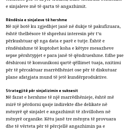
e sinjaleve më të qarta të angazhimit.
Rëndësia e sinjaleve të hershme
Në një botë ku zgjedhjet janë në dukje të pakufizuara,
është thelbësore të shprehni interesin për t’u
përkushtuar që nga data e parë e tutje. Është e
rëndësishme të kuptohet koha e këtyre mesazheve
sepse përshtypjet e para janë të qëndrueshme. Edhe pse
dëshironi të komunikoni qartë qëllimet tuaja, nxitimi
për të përcaktuar marrëdhëniet ose për të diskutuar
plane afatgjata mund të jetë kundërproduktive.
Strategjitë për sinjalizimin e suksesit
Në fazat e hershme të një marrëdhënieje, është më
mirë të përdorni qasje indirekte dhe delikate në
mënyrë që sinjalet e angazhimit të zhvillohen në
mënyrë organike. Këtu janë tre mënyra të provuara
dhe të vërteta për të përcjellë angazhimin pa e