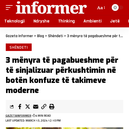
Aa
Teknologji
Ndryshe
Thinking
Ambienti
Jetë
Gazeta Informer
>
Blog
>
Shëndeti
>
3 mënyra të pagabueshme për të sinjalizuar përkushtimin në botën konfuze të takimeve moderne
SHËNDETI
3 mënyra të pagabueshme për
të sinjalizuar përkushtimin në
botën konfuze të takimeve
moderne
GAZETAINFORMER
4 MIN READ
LAST UPDATED: MARCH 13, 2024 12:10 PM