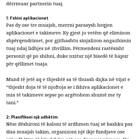
dërrmuar partnerin tuaj.
1: Fshini aplikacionet
Pas dy ose tre muajsh, merrni parasysh heqjen
aplikacionet e takimeve
. Ky gjest jo vetëm që eliminon
shpërqendrimet, por gjithashtu sinjalizon angazhimin
tuaj ndaj lidhjes në zhvillim. Përmendeni rastësisht
personit që po shihni, duke nxitur një bisedë të hapur
për qëllimet tuaja.
Mund të jetë aq e thjeshtë sa të thuash diçka në vijat e
“thjesht doja të të njoftoja se i fshiva aplikacionet e
mia të takimeve sepse po argëtohem shumë me ty
tani.”
2: Planifikoni një udhëtim
Nëse dëshironi të kaloni të ardhmen tuaj së bashku pas
disa muajsh takim, organizoni një ikje fundjave ose