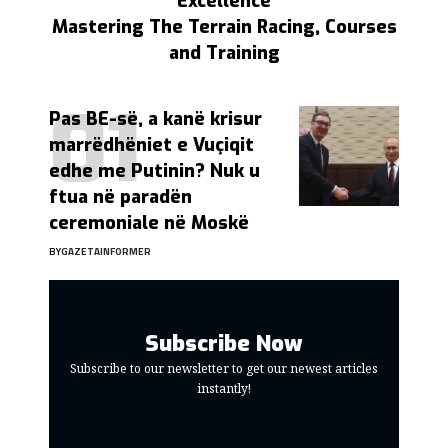
Excellence
Mastering The Terrain Racing, Courses
and Training
Pas BE-së, a kanë krisur
marrëdhëniet e Vuçiqit
edhe me Putinin? Nuk u
ftua në paradën
ceremoniale në Moskë
BY
GAZETAINFORMER
Subscribe Now
Subscribe to our newsletter to get our newest articles
instantly!