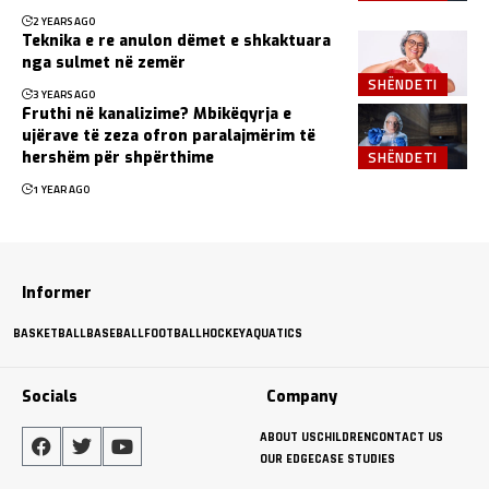
2 YEARS AGO
Teknika e re anulon dëmet e shkaktuara
nga sulmet në zemër
SHËNDETI
3 YEARS AGO
Fruthi në kanalizime? Mbikëqyrja e
ujërave të zeza ofron paralajmërim të
SHËNDETI
hershëm për shpërthime
1 YEAR AGO
Informer
BASKETBALL
BASEBALL
FOOTBALL
HOCKEY
AQUATICS
Socials
Company
ABOUT US
CHILDREN
CONTACT US
OUR EDGE
CASE STUDIES