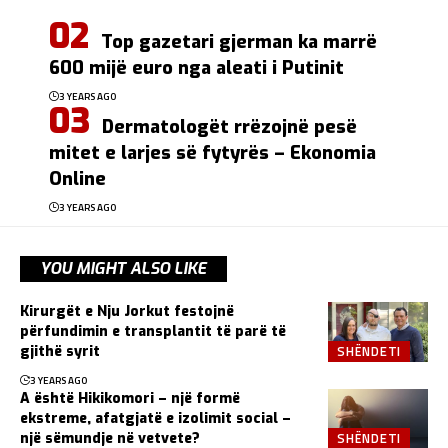
Top gazetari gjerman ka marrë
600 mijë euro nga aleati i Putinit
3 YEARS AGO
Dermatologët rrëzojnë pesë
mitet e larjes së fytyrës – Ekonomia
Online
3 YEARS AGO
YOU MIGHT ALSO LIKE
Kirurgët e Nju Jorkut festojnë
përfundimin e transplantit të parë të
SHËNDETI
gjithë syrit
3 YEARS AGO
A është Hikikomori – një formë
ekstreme, afatgjatë e izolimit social –
SHËNDETI
një sëmundje në vetvete?