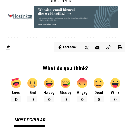
- ADVERTISEMENT -
Facebook
What do you think?
Love
Sad
Happy
Sleepy
Angry
Dead
Wink
0
0
0
0
0
0
0
MOST POPULAR