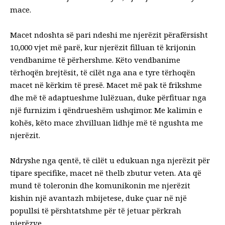
mace.
Macet ndoshta së pari
ndeshi me njerëzit
përafërsisht
10,000 vjet më parë
, kur njerëzit filluan të krijonin
vendbanime të përhershme. Këto vendbanime
tërhoqën brejtësit, të cilët nga ana e tyre tërhoqën
macet në kërkim të presë. Macet më pak të frikshme
dhe më të adaptueshme lulëzuan, duke përfituar nga
një furnizim i qëndrueshëm ushqimor. Me kalimin e
kohës, këto mace zhvilluan lidhje më të ngushta me
njerëzit.
Ndryshe nga qentë, të cilët u edukuan nga njerëzit për
tipare specifike, macet në thelb
zbutur veten
. Ata që
mund të toleronin dhe komunikonin me njerëzit
kishin një avantazh mbijetese, duke çuar në një
popullsi të përshtatshme për të jetuar përkrah
njerëzve.