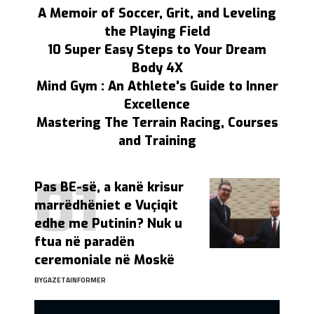
A Memoir of Soccer, Grit, and Leveling
the Playing Field
10 Super Easy Steps to Your Dream
Body 4X
Mind Gym : An Athlete's Guide to Inner
Excellence
Mastering The Terrain Racing, Courses
and Training
Pas BE-së, a kanë krisur
marrëdhëniet e Vuçiqit
edhe me Putinin? Nuk u
ftua në paradën
ceremoniale në Moskë
BY
GAZETAINFORMER