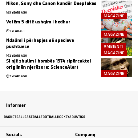
Nikon, Sony dhe Canon kundër Deepfakes
3 YEARS AGO
MAGAZINE
Vetëm 5 ditë ushqim i hedhur
1 YEAR AGO
MAGAZINE
Ndalimi i përhapjes së specieve
AMBIENTI
pushtuese
MAGAZINE
2 YEARS AGO
Si një zbulim i bombës 1974 ripërcaktoi
origjinën njerëzore: ScienceAlert
MAGAZINE
2 YEARS AGO
Informer
BASKETBALL
BASEBALL
FOOTBALL
HOCKEY
AQUATICS
Socials
Company