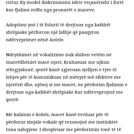
rritur. Ky model diskriminimi ishte veçanërisht i fortë
kur fjalimi erdhi nga pronarët e maceve.
Adoptimi ynë i të folurit të drejtuar nga kafshët
shtëpiake përforcon një lidhje që pasqyron
ndërveprimet nënë-kotele.
Ndryshimet në vokalizime nuk shihen vetëm në
marrëdhëniet mace-njeri. Krahasuar me ujkun
stërgjyshorë, qentë kanë
zgjeruan sjelljen e tyre të
lehjes
për të komunikuar në mënyrë më efektive me
njerëzit dhe, njësoj si me macet, ne përdorim fjalimin e
drejtuar nga kafshët shtëpiake kur ndërveprojmë me
qentë.
Me kalimin e kohës, macet kanë evoluar për të
përdorur sinjale vokale që rezonojnë me instinktet
tona ushqyese. I shoqëruar me përdorimin tonë të të