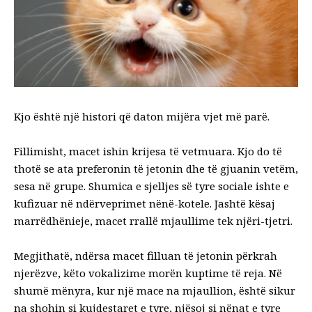
Kjo është një histori që daton mijëra vjet më parë.
Fillimisht, macet ishin krijesa të vetmuara. Kjo do të
thotë se ata preferonin të jetonin dhe të gjuanin vetëm,
sesa në grupe. Shumica e sjelljes së tyre sociale ishte e
kufizuar në ndërveprimet nënë-kotele. Jashtë kësaj
marrëdhënieje, macet
rrallë mjaullime
tek njëri-tjetri.
Megjithatë, ndërsa macet filluan të jetonin përkrah
njerëzve, këto vokalizime morën kuptime të reja. Në
shumë mënyra, kur një mace na mjaullion, është sikur
na shohin si kujdestaret e tyre, njësoj si nënat e tyre