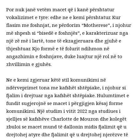
Por nuk janë vetëm macet që i kanë përshtatur
vokalizimet e tyre: edhe ne e kemi përshtatur. Kur
flasim me foshnjat, ne përdorim
“Motherese”
, i njohur
më shpesh si “bisedë e foshnjës”, e karakterizuar nga
një zë më i lartë, tone të ekzagjeruara dhe gjuhë e
thjeshtuar. Kjo formë e të folurit ndihmon në
angazhimin e foshnjave, duke luajtur një rol në to
zhvillimin e gjuhës
.
Ne e kemi zgjeruar këtë stil komunikimi në
ndërveprimet tona me kafshët shtëpiake, i njohur si
fjalim i drejtuar nga kafshët shtëpiake. Hulumtimet e
fundit sugjerojnë se macet i përgjigjen kësaj forme
komunikimi. Një studim i vitit 2022 nga studiues i
sjelljes së kafshëve
Charlotte de Mouzon dhe kolegët
zbuloi se macet mund të dallonin midis fjalimit që u
drejtohej atyre dhe fjalimit që u drejtohej njerëzve të