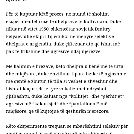
Për të kuptuar këtë proces, ne mund të shohim
eksperimentet ruse të dhelprave të kultivuara. Duke
filluar në vitet 1950, shkencëtar sovjetik
Dmitry
Belyaev
dhe ekipi i tij edukoi në mënyrë selektive
dhelprat e argjendta, duke çiftëzuar ato që ishin më
pak të frikshme dhe agresive ndaj njerëzve.
Me kalimin e brezave, këto dhelpra u bënë më të urta
dhe miqësore, duke zhvilluar tipare fizike të ngjashme
me qentë e zbutur, të tilla si veshët e zhveshur dhe
bishtat kaçurrelë. e tyre
vokalizimet
ndryshoi
gjithashtu, duke kaluar nga “kollitjet” dhe “gërhitjet”
agresive në “kakarisjet” dhe “pantallonat” më
miqësore, që të kujtojnë të qeshurën njerëzore.
Këto eksperimente treguan se mbarështimi selektiv për
zbutjen mund të çojë në një sërë ndryshimesh të