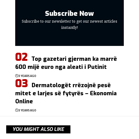
Subscribe Now
Subscribe to our newsletter to get our newest articles
instantly!
Top gazetari gjerman ka marrë
600 mijë euro nga aleati i Putinit
3 YEARS AGO
Dermatologët rrëzojnë pesë
mitet e larjes së fytyrës – Ekonomia
Online
3 YEARS AGO
YOU MIGHT ALSO LIKE