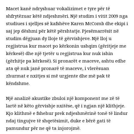
Macet kanë ndryshuar vokalizimet e tyre për të
shfrytëzuar këtë ndjeshmëri. Një studim i vitit 2009 nga
studiues i sjelljes së kafshëve
Karen McComb dhe ekipi i
saj
jep dëshmi për këtë përshtatje. Pjesëmarrësit në
studim dëgjuan dy lloje të gërvishjeve. Një lloj u
regjistrua kur macet po kërkonin ushqim (gëritjeje me
kërkesë) dhe një tjetër u regjistrua kur nuk ishin
(gërhitje pa kërkesë). Si pronarët e maceve, ashtu edhe
ata që nuk janë pronarë të maceve, i vlerësuan
zhurmat e nxitjes si më urgjente dhe më pak të
këndshme.
Një analizë akustike zbuloi një komponent me zë të
lartë në këto gërvishje nxitëse, që i ngjan një klithjeje.
Kjo klithmë e fshehur prek ndjeshmërinë tonë të lindur
ndaj tingujve të shqetësimit, duke e bërë gati të
pamundur për ne që ta injorojmë.