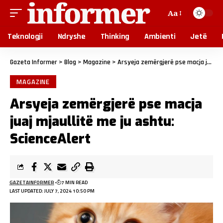
Aa
Teknologji
Ndryshe
Thinking
Ambienti
Jetë
Gazeta Informer
>
Blog
>
Magazine
>
Arsyeja zemërgjerë pse macja juaj mjaullitë me ju ashtu: ScienceAlert
MAGAZINE
Arsyeja zemërgjerë pse macja
juaj mjaullitë me ju ashtu:
ScienceAlert
GAZETAINFORMER
7 MIN READ
LAST UPDATED: JULY 7, 2024 10:50 PM