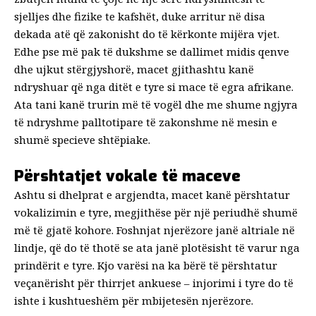
sjelljes dhe fizike te kafshët, duke arritur në disa
dekada atë që zakonisht do të kërkonte mijëra vjet.
Edhe pse më pak të dukshme se dallimet midis qenve
dhe ujkut stërgjyshorë, macet gjithashtu kanë
ndryshuar që nga ditët e tyre si mace të egra afrikane.
Ata tani kanë
trurin më të vogël
dhe me shume
ngjyra
të ndryshme pallto
tipare të zakonshme në mesin e
shumë specieve shtëpiake.
Përshtatjet vokale të maceve
Ashtu si dhelprat e argjendta, macet kanë përshtatur
vokalizimin e tyre, megjithëse për një periudhë shumë
më të gjatë kohore. Foshnjat njerëzore janë altriale në
lindje, që do të thotë se ata janë plotësisht të varur nga
prindërit e tyre. Kjo varësi na ka bërë
të përshtatur
veçanërisht
për thirrjet ankuese – injorimi i tyre do të
ishte i kushtueshëm për mbijetesën njerëzore.