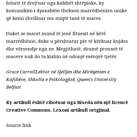
folurit të drejtuar nga kafshët shtëpiake, ky
komunikim i dyanshëm thekson marrëdhënien unike
që kemi zhvilluar me miqtë tanë të maces.
Duket se macet mund të jenë fituesit në këtë
marrëdhënie, duke u përshtatur për të kërkuar kujdes
dhe vëmendje nga ne. Megjithatë, shumë pronarë të
maceve nuk do ta kishin në ndonjë mënyrë tjetër.
Grace Carroll
Lektor në Sjelljen dhe Mirëqenien e
Kafshëve, Shkolla e Psikologjisë,
Queen's University
Belfast
Ky artikull është ribotuar nga
Biseda
nën një licencë
Creative Commons. Lexoni
artikull origjinal
.
Source link