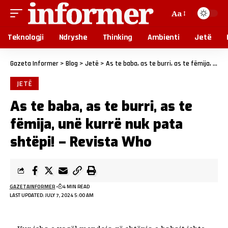
Aa
Teknologji
Ndryshe
Thinking
Ambienti
Jetë
Gazeta Informer
>
Blog
>
Jetë
>
As te baba, as te burri, as te fëmija, unë kurrë nuk pata shtëpi! – Revista Who
JETË
As te baba, as te burri, as te
fëmija, unë kurrë nuk pata
shtëpi! – Revista Who
GAZETAINFORMER
4 MIN READ
LAST UPDATED: JULY 7, 2024 5:00 AM