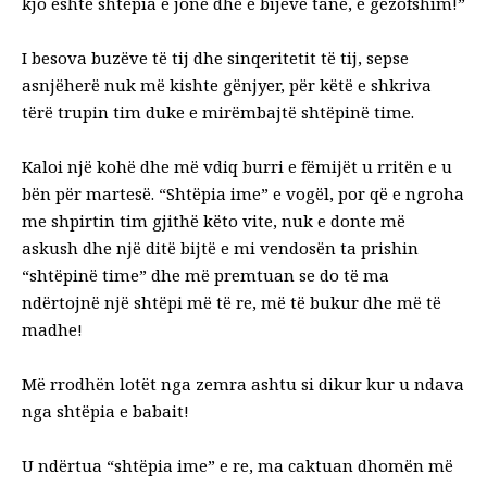
kjo është shtëpia e jonë dhe e bijëve tanë, e gëzofshim!”
I besova buzëve të tij dhe sinqeritetit të tij, sepse
asnjëherë nuk më kishte gënjyer, për këtë e shkriva
tërë trupin tim duke e mirëmbajtë shtëpinë time.
Kaloi një kohë dhe më vdiq burri e fëmijët u rritën e u
bën për martesë. “Shtëpia ime” e vogël, por që e ngroha
me shpirtin tim gjithë këto vite, nuk e donte më
askush dhe një ditë bijtë e mi vendosën ta prishin
“shtëpinë time” dhe më premtuan se do të ma
ndërtojnë një shtëpi më të re, më të bukur dhe më të
madhe!
Më rrodhën lotët nga zemra ashtu si dikur kur u ndava
nga shtëpia e babait!
U ndërtua “shtëpia ime” e re, ma caktuan dhomën më