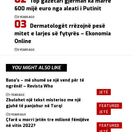
Top gazetari gjerman ka marrë
600 mijë euro nga aleati i Putinit
3 YEARS AGO
Dermatologët rrëzojnë pesë
mitet e larjes së fytyrës – Ekonomia
Online
3 YEARS AGO
YOU MIGHT ALSO LIKE
Bana’s – më shumë se një vend për të
ngrënë! – Revista Who
JETË
1 YEAR AGO
Zbulohet një tekst misterioz me një
FEATURED
gjuhë të panjohur në Turqi
JETË
3 YEARS AGO
Çfarë u morri jetën tre milionë fëmijëve
FEATURED
në vitin 2022?
JETË