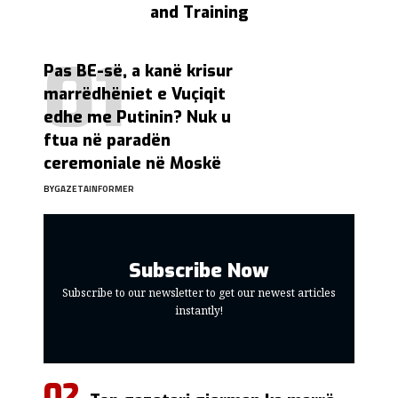
and Training
Pas BE-së, a kanë krisur
marrëdhëniet e Vuçiqit
edhe me Putinin? Nuk u
ftua në paradën
ceremoniale në Moskë
BY
GAZETAINFORMER
Subscribe Now
Subscribe to our newsletter to get our newest articles
instantly!