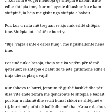
…Kur isha e vogël mendoja që shtëpia e babait ishte
edhe shtëpia ime,
kur më pyeste dikush se ku e kam
shtëpinë, ia bëja me gisht nga shtëpia e babait.
Por, kur u rrita më treguan se kjo nuk është shtëpia
ime. Shtëpia jote është te burri yt.
“Bijë, vajza është e derës huaj”, më ngushëllonte nëna
ime.
Por unë nuk e besoja, thoja se e ka vetëm për të më
qetësuar; se shtëpia e babit do të jetë gjithmonë edhe e
imja dhe ia plasja vajit!
Kur shkova te burri, jetonim të gjithë bashkë dhe për
disa vite ende zemra më qëndronte te shtëpia e babait
por kur u ndamë dhe secili kunat shkoi në shtëpinë e
tij, burri më puthi në ballë dhe më tha: “Grua e dashur,