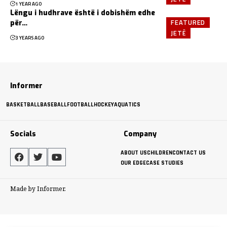
1 YEAR AGO
Lëngu i hudhrave është i dobishëm edhe
FEATURED
për…
JETË
3 YEARS AGO
Informer
BASKETBALL
BASEBALL
FOOTBALL
HOCKEY
AQUATICS
Socials
Company
ABOUT US
CHILDREN
CONTACT US
OUR EDGE
CASE STUDIES
Made by Informer.