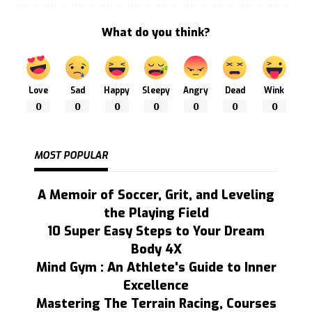
What do you think?
Love
Sad
Happy
Sleepy
Angry
Dead
Wink
0
0
0
0
0
0
0
MOST POPULAR
A Memoir of Soccer, Grit, and Leveling
the Playing Field
10 Super Easy Steps to Your Dream
Body 4X
Mind Gym : An Athlete's Guide to Inner
Excellence
Mastering The Terrain Racing, Courses