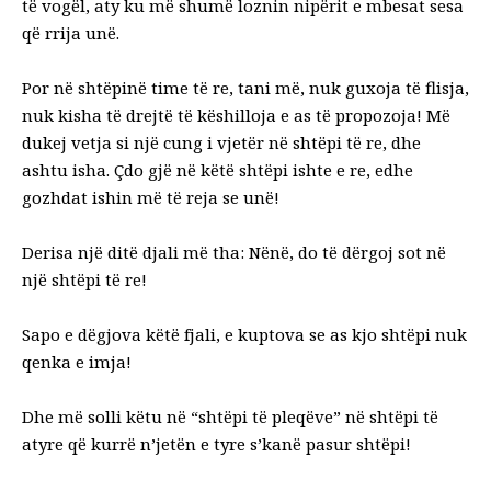
të vogël, aty ku më shumë loznin nipërit e mbesat sesa
që rrija unë.
Por në shtëpinë time të re, tani më, nuk guxoja të flisja,
nuk kisha të drejtë të këshilloja e as të propozoja! Më
dukej vetja si një cung i vjetër në shtëpi të re, dhe
ashtu isha. Çdo gjë në këtë shtëpi ishte e re, edhe
gozhdat ishin më të reja se unë!
Derisa një ditë djali më tha: Nënë, do të dërgoj sot në
një shtëpi të re!
Sapo e dëgjova këtë fjali, e kuptova se as kjo shtëpi nuk
qenka e imja!
Dhe më solli këtu në “shtëpi të pleqëve” në shtëpi të
atyre që kurrë n’jetën e tyre s’kanë pasur shtëpi!