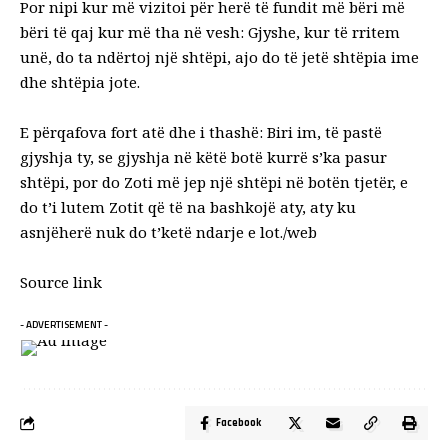
Por nipi kur më vizitoi për herë të fundit më bëri më
bëri të qaj kur më tha në vesh: Gjyshe, kur të rritem
unë, do ta ndërtoj një shtëpi, ajo do të jetë shtëpia ime
dhe shtëpia jote.
E përqafova fort atë dhe i thashë: Biri im, të pastë
gjyshja ty, se gjyshja në këtë botë kurrë s’ka pasur
shtëpi, por do Zoti më jep një shtëpi në botën tjetër, e
do t’i lutem Zotit që të na bashkojë aty, aty ku
asnjëherë nuk do t’ketë ndarje e lot./web
Source link
- ADVERTISEMENT -
Facebook