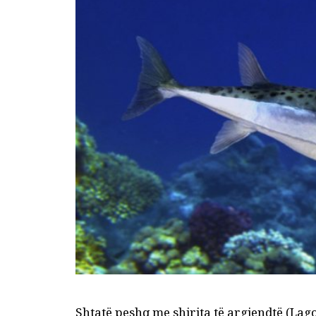
Shtatë peshq me shirita të argjendtë (Lag