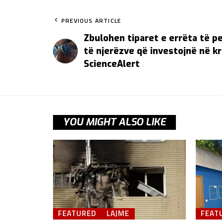
PREVIOUS ARTICLE
Zbulohen tiparet e errëta të pe
të njerëzve që investojnë në kr
ScienceAlert
YOU MIGHT ALSO LIKE
FEATURED
LAJME
FEAT