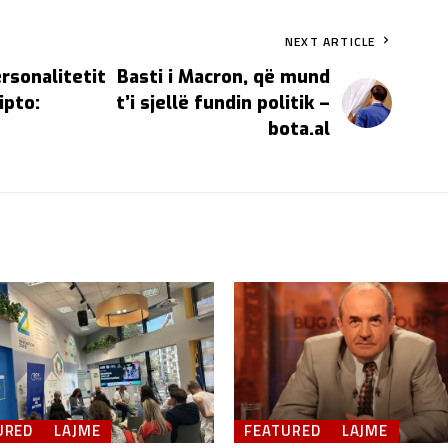
NEXT ARTICLE
rsonalitetit
Basti i Macron, që mund
ipto:
t’i sjellë fundin politik –
bota.al
URED
LAJME
FEATURED
LAJME