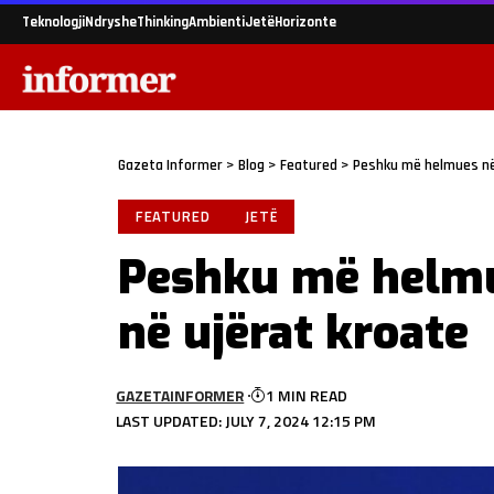
Teknologji
Ndryshe
Thinking
Ambienti
Jetë
Horizonte
Gazeta Informer
>
Blog
>
Featured
>
Peshku më helmues në
FEATURED
JETË
Peshku më helmu
në ujërat kroate
GAZETAINFORMER
1 MIN READ
LAST UPDATED: JULY 7, 2024 12:15 PM