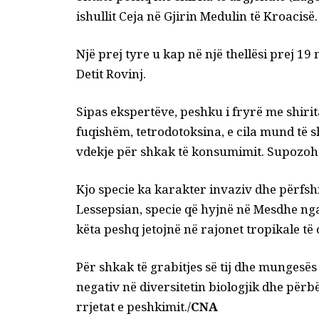
ishullit Ceja në Gjirin Medulin të Kroacisë.
Një prej tyre u kap në një thellësi prej 
Detit Rovinj.
Sipas ekspertëve, peshku i fryrë me shiri
fuqishëm, tetrodotoksina, e cila mund të
vdekje për shkak të konsumimit. Supozohet 
Kjo specie ka karakter invaziv dhe përfsh
Lessepsian, specie që hyjnë në Mesdhe nga 
këta peshq jetojnë në rajonet tropikale të
Për shkak të grabitjes së tij dhe mungesë
negativ në diversitetin biologjik dhe për
rrjetat e peshkimit./
CNA