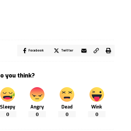
Facebook
Twitter
o you think?
Sleepy
Angry
Dead
Wink
0
0
0
0