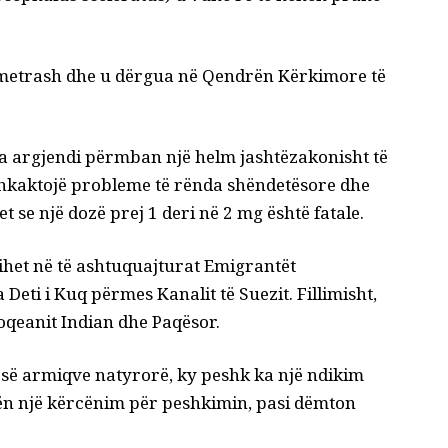
19 metrash dhe u dërgua në Qendrën Kërkimore të
ta argjendi përmban një helm jashtëzakonisht të
 shkaktojë probleme të rënda shëndetësore dhe
se një dozë prej 1 deri në 2 mg është fatale.
ihet në të ashtuquajturat Emigrantët
Deti i Kuq përmes Kanalit të Suezit. Fillimisht,
 oqeanit Indian dhe Paqësor.
s së armiqve natyrorë, ky peshk ka një ndikim
bën një kërcënim për peshkimin, pasi dëmton