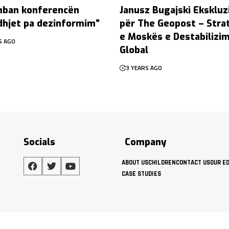
ban konferencën
Janusz Bugajski Ekskluz
dhjet pa dezinformim”
për The Geopost – Strat
e Moskës e Destabilizim
S AGO
Global
3 YEARS AGO
Socials
Company
ABOUT US
CHILDREN
CONTACT US
OUR E
CASE STUDIES