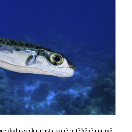
ocephalus sceleratus) u vunë re të hënën pranë