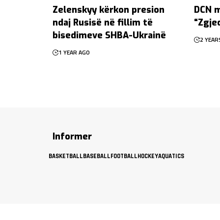
Zelenskyy kërkon presion
DCN m
ndaj Rusisë në fillim të
“Zgje
bisedimeve SHBA-Ukrainë
2 YEAR
1 YEAR AGO
Informer
BASKETBALL
BASEBALL
FOOTBALL
HOCKEY
AQUATICS