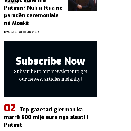
Vuçiqit edhe me
Putinin? Nuk u ftua në
paradën ceremoniale
në Moskë
BY
GAZETAINFORMER
Subscribe Now
Subscribe to our newsletter to get
our newest articles instantly!
Top gazetari gjerman ka
marrë 600 mijë euro nga aleati i
Putinit