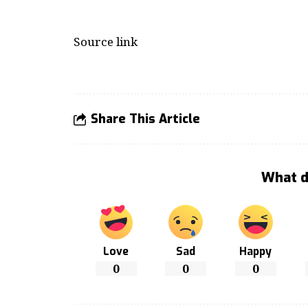
Source link
Share This Article
What d
Love
Sad
Happy
0
0
0