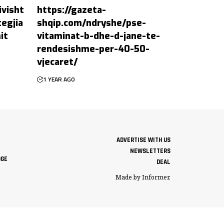
ivisht
https://gazeta-
egjia
shqip.com/ndryshe/pse-
it
vitaminat-b-dhe-d-jane-te-
rendesishme-per-40-50-
vjecaret/
1 YEAR AGO
ADVERTISE WITH US
NEWSLETTERS
DGE
DEAL
Made by Informer.