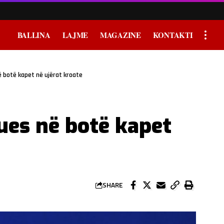
BALLINA
LAJME
MAGAZINE
KONTAKTI
 botë kapet në ujërat kroate
es në botë kapet
SHARE