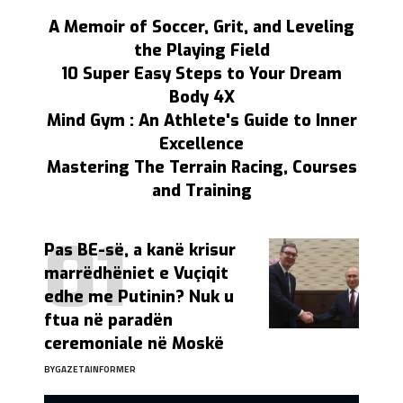
A Memoir of Soccer, Grit, and Leveling
the Playing Field
10 Super Easy Steps to Your Dream
Body 4X
Mind Gym : An Athlete's Guide to Inner
Excellence
Mastering The Terrain Racing, Courses
and Training
Pas BE-së, a kanë krisur
marrëdhëniet e Vuçiqit
edhe me Putinin? Nuk u
ftua në paradën
ceremoniale në Moskë
BY
GAZETAINFORMER