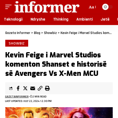
Aa
Teknologji
Ndryshe
Thinking
Ambienti
Jetë
Gazeta Informer
>
Blog
>
Showbiz
>
Kevin Feige i Marvel Studios komenton Shanset e historisë së Avengers Vs X-Men MCU
SHOWBIZ
Kevin Feige i Marvel Studios
komenton Shanset e historisë
së Avengers Vs X-Men MCU
GAZETAINFORMER
2 MIN READ
LAST UPDATED: JULY 22, 2024 12:30 PM