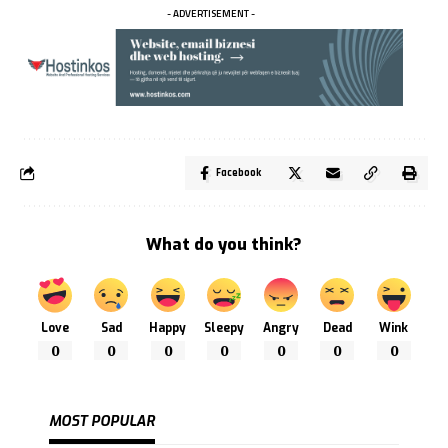
- ADVERTISEMENT -
Facebook
What do you think?
Love
Sad
Happy
Sleepy
Angry
Dead
Wink
0
0
0
0
0
0
0
MOST POPULAR