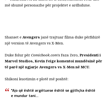
më shumë personazhe për projektet e ardhshme.
Shanset e
Avengers
janë trajtuar filma duke përfshirë
një version të Avengers vs X-Men.
Duke folur për
Comicbook.com
's
Faza Zero
,
Presidenti i
Marvel Studios, Kevin Feige komentoi mundësinë për
të parë një ngjarje Avengers vs X-Men në MCU
.
Shikoni kuotimin e plotë më poshtë:
“Ajo që është argëtuese është se gjithçka është
e mundur tani…