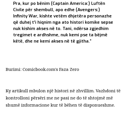
Pra, kur po bënim (Captain America:) Luftën
Civile për shembull, apo edhe (Avengers:)
Infinity War, kishte vetëm dhjetëra personazhe
që duhej t'i hiqnim nga ato histori komike sepse
nuk kishim akses në to. Tani, ndërsa zgjedhim
tregimet e ardhshme, nuk kemi pse ta bëjmë
këtë, dhe ne kemi akses në të gjitha.”
Burimi: Comicbook.com's
Faza Zero
Ky artikull mbulon një histori në zhvillim. Vazhdoni të
kontrolloni përsëri me ne pasi ne do të shtojmë më
shumë informacione kur të bëhen të disponueshme.