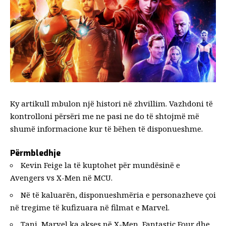
Ky artikull mbulon një histori në zhvillim. Vazhdoni të
kontrolloni përsëri me ne pasi ne do të shtojmë më
shumë informacione kur të bëhen të disponueshme.
Përmbledhje
Kevin Feige la të kuptohet për mundësinë e
Avengers vs X-Men në MCU.
Në të kaluarën, disponueshmëria e personazheve çoi
në tregime të kufizuara në filmat e Marvel.
Tani, Marvel ka akses në X-Men, Fantastic Four dhe