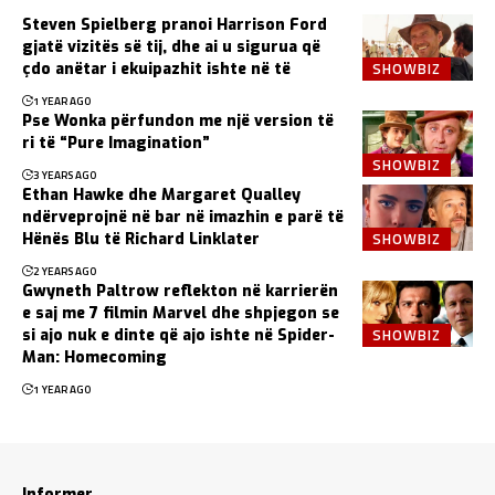
Steven Spielberg pranoi Harrison Ford
gjatë vizitës së tij, dhe ai u sigurua që
SHOWBIZ
çdo anëtar i ekuipazhit ishte në të
1 YEAR AGO
Pse Wonka përfundon me një version të
ri të “Pure Imagination”
SHOWBIZ
3 YEARS AGO
Ethan Hawke dhe Margaret Qualley
ndërveprojnë në bar në imazhin e parë të
SHOWBIZ
Hënës Blu të Richard Linklater
2 YEARS AGO
Gwyneth Paltrow reflekton në karrierën
e saj me 7 filmin Marvel dhe shpjegon se
SHOWBIZ
si ajo nuk e dinte që ajo ishte në Spider-
Man: Homecoming
1 YEAR AGO
Informer